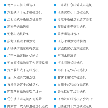
德州永磁筒式磁选机
广东湛江永磁筒式磁选机
湖北铁矿干选永磁磁选机
江西贫铁矿干选磁选机
江西湿式平板磁选机皮带
浙江平板磁选机选矿要求
湖南干选磁选机
新疆皮带干选磁选机
河北磁选机设备
重庆磁选机价格
黑龙江强磁永磁滚筒
江苏永磁滚筒结构图
新疆铁矿磁选机有多重
安徽铁尾矿湿式磁选机
辽宁永磁滚筒的优缺点
河南永磁滚筒
河南顺流磁选机工作原理视频
河北顺流式磁选机
贵州履带式干选磁选机
邢台干选铁矿磁选机厂
贺州永磁筒式磁选机
甘肃永磁筒式磁选机
青海贫铁矿干式磁选机
贵州干式辊式强磁选机
西藏平板磁选机适用场合
青海锰矿平板磁选机
辽宁铁矿磁选机如何配置
河南铁矿磁选机多少钱1台
内蒙古干式高梯度磁选机选铁
山西密封干式选铁磁选机