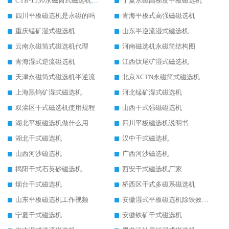
CTB-1530永磁筒式磁选机代理商
宁夏永磁高梯度平板磁选机
四川平板磁选机是永磁的吗
青海平板式高强磁磁选机
重庆锰矿湿式磁选机
山东半逆流湿式磁选机
云南永磁筒式磁选机代理
河南磁选机永磁筒结构图
青海湿式逆流磁选机
江西钛尾矿湿式磁选机
天津永磁筒式磁选机半逆流
北京XCTN永磁筒式磁选机磁块位置
上海黑钨矿湿式磁选机
河北锰矿湿式磁选机
双滦区干式磁选机使用规程
山西干式强磁磁选机
湖北平板磁选机做什么用
四川平板磁选机说明书
湖北干式磁选机
汉中干式磁选机
山西河沙磁选机
广西河沙磁选机
揭阳干式石英砂磁选机
西安干式磁选机厂家
烟台干式磁选机
桥西区干式多磁系磁选机
山东平板磁选机工作视频
安徽湿式平板磁选机除铁效果怎么样
宁夏干式磁选机
安徽铁矿干式磁选机