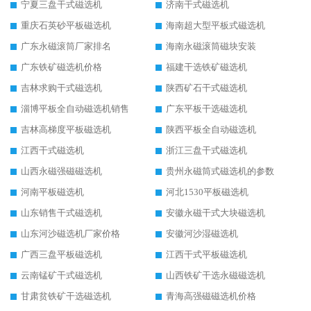
宁夏三盘干式磁选机
济南干式磁选机
重庆石英砂平板磁选机
海南超大型平板式磁选机
广东永磁滚筒厂家排名
海南永磁滚筒磁块安装
广东铁矿磁选机价格
福建干选铁矿磁选机
吉林求购干式磁选机
陕西矿石干式磁选机
淄博平板全自动磁选机销售
广东平板干选磁选机
吉林高梯度平板磁选机
陕西平板全自动磁选机
江西干式磁选机
浙江三盘干式磁选机
山西永磁强磁磁选机
贵州永磁筒式磁选机的参数
河南平板磁选机
河北1530平板磁选机
山东销售干式磁选机
安徽永磁干式大块磁选机
山东河沙磁选机厂家价格
安徽河沙湿磁选机
广西三盘平板磁选机
江西干式平板磁选机
云南锰矿干式磁选机
山西铁矿干选永磁磁选机
甘肃贫铁矿干选磁选机
青海高强磁磁选机价格