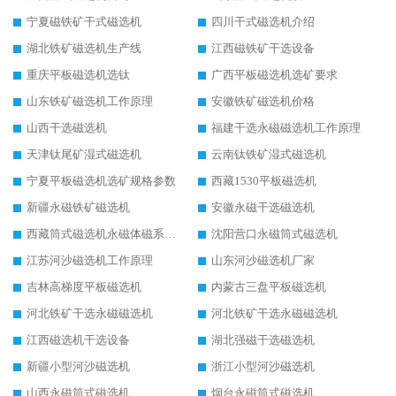
宁夏磁铁矿干式磁选机
四川干式磁选机介绍
湖北铁矿磁选机生产线
江西磁铁矿干选设备
重庆平板磁选机选钛
广西平板磁选机选矿要求
山东铁矿磁选机工作原理
安徽铁矿磁选机价格
山西干选磁选机
福建干选永磁磁选机工作原理
天津钛尾矿湿式磁选机
云南钛铁矿湿式磁选机
宁夏平板磁选机选矿规格参数
西藏1530平板磁选机
新疆永磁铁矿磁选机
安徽永磁干选磁选机
西藏筒式磁选机永磁体磁系设计
沈阳营口永磁筒式磁选机
江苏河沙磁选机工作原理
山东河沙磁选机厂家
吉林高梯度平板磁选机
内蒙古三盘平板磁选机
河北铁矿干选永磁磁选机
河北铁矿干选永磁磁选机
江西磁选机干选设备
湖北强磁干选磁选机
新疆小型河沙磁选机
浙江小型河沙磁选机
山西永磁筒式磁选机
烟台永磁筒式磁选机