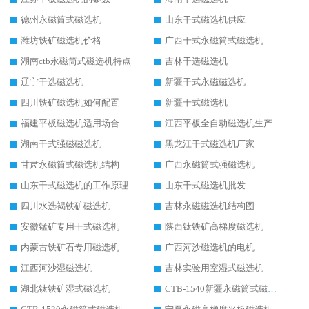
德州永磁筒式磁选机
山东干式磁选机供应
潍坊铁矿磁选机价格
广西干式永磁筒式磁选机
湖南ctb永磁筒式磁选机特点
吉林干选磁选机
辽宁干选磁选机
新疆干式永磁磁选机
四川铁矿磁选机如何配置
新疆干式磁选机
福建平板磁选机适用场合
江西平板全自动磁选机生产厂家
湖南干式强磁磁选机
黑龙江干式磁选机厂家
甘肃永磁筒式磁选机结构
广西永磁筒式强磁选机
山东干式磁选机的工作原理
山东干式磁选机批发
四川水选褐铁矿磁选机
吉林永磁磁选机结构图
安徽锰矿专用干式磁选机
陕西钛铁矿高梯度磁选机
内蒙古铁矿石专用磁选机
广西河沙磁选机的电机
江西河沙湿磁选机
吉林实验用室湿式磁选机
湖北钛铁矿湿式磁选机
CTB-1540新疆永磁筒式磁选机