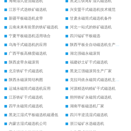
海南湿式逆流磁选机
黑龙江钛尾矿湿式磁选机
江苏干式选铁矿磁选机
兴安盟干式磁选机技术规范
新疆平板磁选机皮带
甘肃永磁筒式磁选机备件
云南未来有前景的铁矿磁选机
河北一站式的铁矿磁选机
宁夏平板磁选机适用场合
四川锰矿平板磁选
乌海干式磁选机的应用
陕西平板全自动磁选机生产厂家
广西平板高梯度磁选机
湖北强磁永磁滚筒
陕西皮带永磁滚筒
福建砂土矿干式磁选机
北京铁矿干式磁选机
黑龙江强磁滚筒生产厂家
陕西永磁滚筒结构图
克拉玛依永磁筒式磁选机主要技术参数
运城永磁筒式磁选机应用
河源精选钨精矿干式磁选机
江苏铁矿干式磁选机
朔州铁矿永磁筒式磁选机
四平永磁筒式磁选机
湖南平板磁选机厂家
黑龙江湿式平板磁选机磁通低
四川半逆流湿式磁选机
内蒙古湿式磁选机公司
浙江锰矿水选磁选机