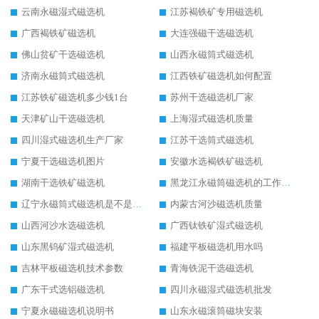
云南永磁湿式磁选机
江苏褐铁矿专用磁选机
广西褐铁矿磁选机
大连强磁干选磁选机
佛山贫矿干选磁选机
山西永磁筒式磁选机
济南永磁筒式磁选机
江西铁矿磁选机如何配置
江苏铁矿磁选机多少钱1台
苏州干选磁选机厂家
天津矿山干选磁选机
上海湿式磁选机质量
四川湿式磁选机生产厂家
江苏干选筒式磁选机
宁夏干选磁选机图片
安徽水选褐铁矿磁选机
湖南干选铁矿磁选机
黑龙江永磁筒磁选机的工作原理
辽宁永磁筒式磁选机是不是强磁
内蒙古河沙磁选机质量
山西河沙水选磁选机
广西钛铁矿湿式磁选机
山东黑钨矿湿式磁选机
福建平板磁选机用水吗
吉林平板磁选机技术参数
青海铁泥干选磁选机
广东干式选铝磁选机
四川永磁湿式磁选机批发
宁夏永磁磁选机说明书
山东永磁滚筒磁块安装