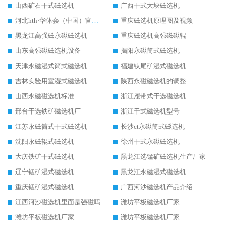
山西矿石干式磁选机
广西干式大块磁选机
河北hth·华体会（中国）官方网站-hth.com 工作视频
重庆磁选机原理图及视频
黑龙江高强磁永磁磁选机
重庆磁选机高强磁磁辊
山东高强磁磁选机设备
揭阳永磁筒式磁选机
天津永磁湿式筒式磁选机
福建钛尾矿湿式磁选机
吉林实验用室湿式磁选机
陕西永磁磁选机的调整
山西永磁磁选机标准
浙江履带式干选磁选机
邢台干选铁矿磁选机厂
浙江干式磁选机型号
江苏永磁筒式干式磁选机
长沙ct永磁筒式磁选机
沈阳永磁辊式磁选机
徐州干式永磁磁选机
大庆铁矿干式磁选机
黑龙江选锰矿磁选机生产厂家
辽宁锰矿湿式磁选机
黑龙江永磁湿式磁选机
重庆锰矿湿式磁选机
广西河沙磁选机产品介绍
江西河沙磁选机里面是强磁吗
潍坊平板磁选机厂家
潍坊平板磁选机厂家
潍坊平板磁选机厂家