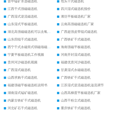
晋中锰矿水选磁选机
包头干式磁选机
江西干式强磁磁选机
四川湿式磁选机报价
广西湿式逆流磁选机
潍坊平板磁选机厂家
山东湿式平板磁选机
云南高强磁磁选机厂家
湖北高强磁磁选机可以去氧化铝
广西超强皮带辊式磁选机
山东四辊干式磁选机
广西铁矿干式磁选机
西宁干式永磁筒式弱磁场磁选机结构图
海南强磁平板磁选机
宁夏平板磁选机工作视频
河南开封湿式磁选机
贵州河沙磁选机视频
福建优质河沙磁选机
广西湿式磁选机
甘肃湿式永磁磁选机
山西求购干式磁选机
广西铁矿干式磁选机
福建强磁平板磁选机说明书
江苏湿式逆流磁选机溢流调节
湖南湿式锰矿磁选机
山西高梯度平板磁选机厂家
内蒙古铁矿干式磁选机
山西干粉立式磁选机
河北矿石干式磁选机
重庆铁矿干式磁选机