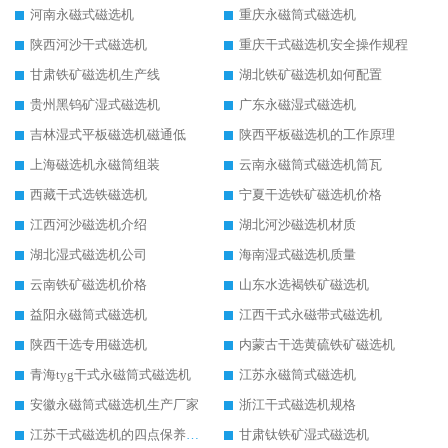
河南永磁式磁选机
重庆永磁筒式磁选机
陕西河沙干式磁选机
重庆干式磁选机安全操作规程
甘肃铁矿磁选机生产线
湖北铁矿磁选机如何配置
贵州黑钨矿湿式磁选机
广东永磁湿式磁选机
吉林湿式平板磁选机磁通低
陕西平板磁选机的工作原理
上海磁选机永磁筒组装
云南永磁筒式磁选机筒瓦
西藏干式选铁磁选机
宁夏干选铁矿磁选机价格
江西河沙磁选机介绍
湖北河沙磁选机材质
湖北湿式磁选机公司
海南湿式磁选机质量
云南铁矿磁选机价格
山东水选褐铁矿磁选机
益阳永磁筒式磁选机
江西干式永磁带式磁选机
陕西干选专用磁选机
内蒙古干选黄硫铁矿磁选机
青海tyg干式永磁筒式磁选机
江苏永磁筒式磁选机
安徽永磁筒式磁选机生产厂家
浙江干式磁选机规格
江苏干式磁选机的四点保养秘籍
甘肃钛铁矿湿式磁选机