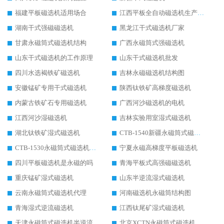
福建平板磁选机适用场合
江西平板全自动磁选机生产厂家
湖南干式强磁磁选机
黑龙江干式磁选机厂家
甘肃永磁筒式磁选机结构
广西永磁筒式强磁选机
山东干式磁选机的工作原理
山东干式磁选机批发
四川水选褐铁矿磁选机
吉林永磁磁选机结构图
安徽锰矿专用干式磁选机
陕西钛铁矿高梯度磁选机
内蒙古铁矿石专用磁选机
广西河沙磁选机的电机
江西河沙湿磁选机
吉林实验用室湿式磁选机
湖北钛铁矿湿式磁选机
CTB-1540新疆永磁筒式磁选机
CTB-1530永磁筒式磁选机代理商
宁夏永磁高梯度平板磁选机
四川平板磁选机是永磁的吗
青海平板式高强磁磁选机
重庆锰矿湿式磁选机
山东半逆流湿式磁选机
云南永磁筒式磁选机代理
河南磁选机永磁筒结构图
青海湿式逆流磁选机
江西钛尾矿湿式磁选机
天津永磁筒式磁选机半逆流
北京XCTN永磁筒式磁选机磁块位置