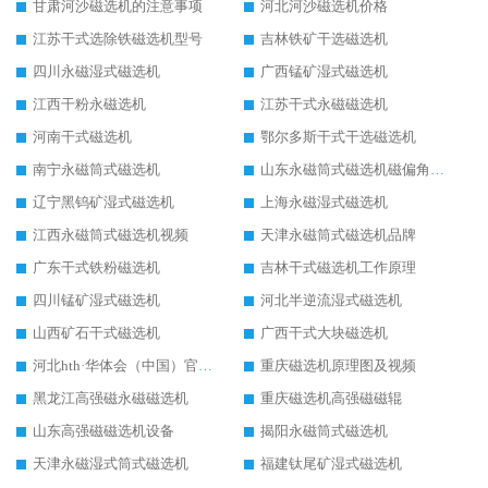
甘肃河沙磁选机的注意事项
河北河沙磁选机价格
江苏干式选除铁磁选机型号
吉林铁矿干选磁选机
四川永磁湿式磁选机
广西锰矿湿式磁选机
江西干粉永磁选机
江苏干式永磁磁选机
河南干式磁选机
鄂尔多斯干式干选磁选机
南宁永磁筒式磁选机
山东永磁筒式磁选机磁偏角怎么调整
辽宁黑钨矿湿式磁选机
上海永磁湿式磁选机
江西永磁筒式磁选机视频
天津永磁筒式磁选机品牌
广东干式铁粉磁选机
吉林干式磁选机工作原理
四川锰矿湿式磁选机
河北半逆流湿式磁选机
山西矿石干式磁选机
广西干式大块磁选机
河北hth·华体会（中国）官方网站-hth.com 工作视频
重庆磁选机原理图及视频
黑龙江高强磁永磁磁选机
重庆磁选机高强磁磁辊
山东高强磁磁选机设备
揭阳永磁筒式磁选机
天津永磁湿式筒式磁选机
福建钛尾矿湿式磁选机