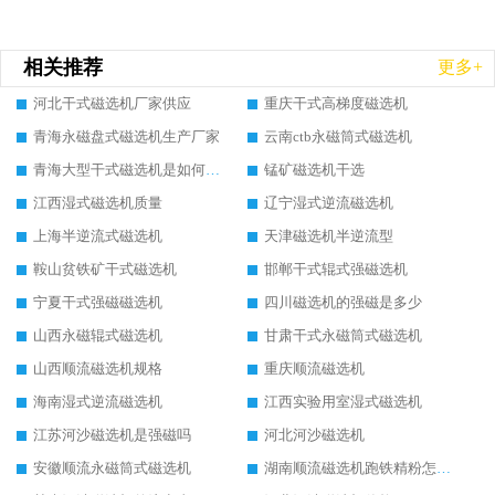
相关推荐
更多+
河北干式磁选机厂家供应
重庆干式高梯度磁选机
青海永磁盘式磁选机生产厂家
云南ctb永磁筒式磁选机
青海大型干式磁选机是如何选矿的
锰矿磁选机干选
江西湿式磁选机质量
辽宁湿式逆流磁选机
上海半逆流式磁选机
天津磁选机半逆流型
鞍山贫铁矿干式磁选机
邯郸干式辊式强磁选机
宁夏干式强磁磁选机
四川磁选机的强磁是多少
山西永磁辊式磁选机
甘肃干式永磁筒式磁选机
山西顺流磁选机规格
重庆顺流磁选机
海南湿式逆流磁选机
江西实验用室湿式磁选机
江苏河沙磁选机是强磁吗
河北河沙磁选机
安徽顺流永磁筒式磁选机
湖南顺流磁选机跑铁精粉怎么处理