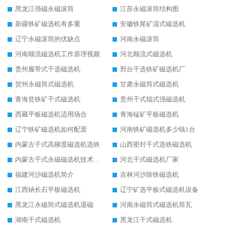
黑龙江强磁永磁滚筒
江苏永磁滚筒结构图
新疆铁矿磁选机有多重
安徽铁尾矿湿式磁选机
辽宁永磁滚筒的优缺点
河南永磁滚筒
河南顺流磁选机工作原理视频
河北顺流式磁选机
贵州履带式干选磁选机
邢台干选铁矿磁选机厂
贺州永磁筒式磁选机
甘肃永磁筒式磁选机
青海贫铁矿干式磁选机
贵州干式辊式强磁选机
西藏平板磁选机适用场合
青海锰矿平板磁选机
辽宁铁矿磁选机如何配置
河南铁矿磁选机多少钱1台
内蒙古干式高梯度磁选机选铁
山西密封干式选铁磁选机
内蒙古干式永磁磁选机技术要求
河北干式磁选机厂家
福建河沙磁选机简介
吉林河沙除铁磁选机
江西钠长石平板磁选机
辽宁矿选平板式磁选机设备
黑龙江永磁筒式磁选机退磁
河南永磁筒式磁选机筒瓦
湖南干式磁选机
黑龙江干式磁选机