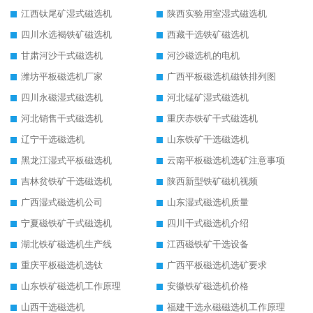
江西钛尾矿湿式磁选机
陕西实验用室湿式磁选机
四川水选褐铁矿磁选机
西藏干选铁矿磁选机
甘肃河沙干式磁选机
河沙磁选机的电机
潍坊平板磁选机厂家
广西平板磁选机磁铁排列图
四川永磁湿式磁选机
河北锰矿湿式磁选机
河北销售干式磁选机
重庆赤铁矿干式磁选机
辽宁干选磁选机
山东铁矿干选磁选机
黑龙江湿式平板磁选机
云南平板磁选机选矿注意事项
吉林贫铁矿干选磁选机
陕西新型铁矿磁机视频
广西湿式磁选机公司
山东湿式磁选机质量
宁夏磁铁矿干式磁选机
四川干式磁选机介绍
湖北铁矿磁选机生产线
江西磁铁矿干选设备
重庆平板磁选机选钛
广西平板磁选机选矿要求
山东铁矿磁选机工作原理
安徽铁矿磁选机价格
山西干选磁选机
福建干选永磁磁选机工作原理