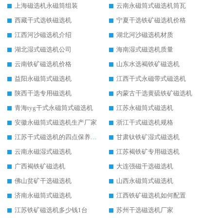
上海磁选机永磁筒组装
云南永磁筒式磁选机筒瓦
西藏干式选铁磁选机
宁夏干选铁矿磁选机价格
江西河沙磁选机介绍
湖北河沙磁选机材质
湖北湿式磁选机公司
海南湿式磁选机质量
云南铁矿磁选机价格
山东水选褐铁矿磁选机
益阳永磁筒式磁选机
江西干式永磁带式磁选机
陕西干选专用磁选机
内蒙古干选黄硫铁矿磁选机
青海tyg干式永磁筒式磁选机
江苏永磁筒式磁选机
安徽永磁筒式磁选机生产厂家
浙江干式磁选机规格
江苏干式磁选机的四点保养秘籍
甘肃钛铁矿湿式磁选机
云南永磁湿式磁选机
江苏褐铁矿专用磁选机
广西褐铁矿磁选机
大连强磁干选磁选机
佛山贫矿干选磁选机
山西永磁筒式磁选机
济南永磁筒式磁选机
江西铁矿磁选机如何配置
江苏铁矿磁选机多少钱1台
苏州干选磁选机厂家