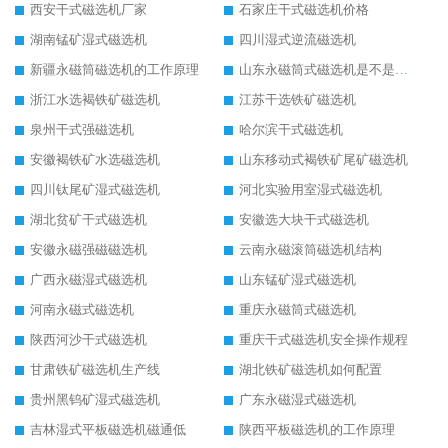
西安干式磁选机厂家
石家庄干式磁选机价格
湖南锰矿湿式磁选机
四川湿式逆流磁选机
新疆永磁筒磁选机的工作原理
山东永磁筒式磁选机是不是强磁
浙江水选褐铁矿磁选机
江苏干选铁矿磁选机
泉州干式强磁选机
哈尔滨干式磁选机
安徽褐铁矿水选磁选机
山东移动式褐铁矿尾矿磁选机
四川钛尾矿湿式磁选机
河北实验用室湿式磁选机
湖北贫矿干式磁选机
安徽选大块干式磁选机
安徽永磁强磁磁选机
云南永磁滚筒磁选机结构
广西永磁湿式磁选机
山东锰矿湿式磁选机
河南永磁式磁选机
重庆永磁筒式磁选机
陕西河沙干式磁选机
重庆干式磁选机安全操作规程
甘肃铁矿磁选机生产线
湖北铁矿磁选机如何配置
贵州黑钨矿湿式磁选机
广东永磁湿式磁选机
吉林湿式平板磁选机磁通低
陕西平板磁选机的工作原理