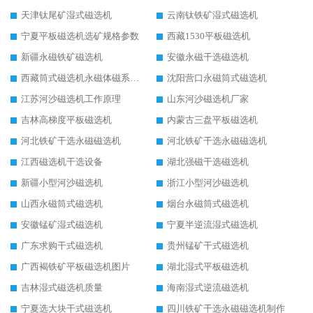
天津钛尾矿湿式磁选机
云南钛铁矿湿式磁选机
宁夏平板磁选机选矿规格参数
西藏1530平板磁选机
新疆永磁铁矿磁选机
安徽永磁干选磁选机
西藏筒式磁选机永磁体磁系设计
沈阳营口永磁筒式磁选机
江苏河沙磁选机工作原理
山东河沙磁选机厂家
吉林高梯度平板磁选机
内蒙古三盘平板磁选机
河北铁矿干选永磁磁选机
河北铁矿干选永磁磁选机
江西磁选机干选设备
湖北强磁干选磁选机
新疆小型河沙磁选机
浙江小型河沙磁选机
山西永磁筒式磁选机
烟台永磁筒式磁选机
安徽锰矿湿式磁选机
宁夏半逆流湿式磁选机
广东求购干式磁选机
贵州锰矿干式磁选机
广西褐铁矿平板磁选机图片
湖北湿式平板磁选机
吉林湿式磁选机质量
海南湿式逆流磁选机
宁夏选大块干式磁选机
四川铁矿干选永磁磁选机制作