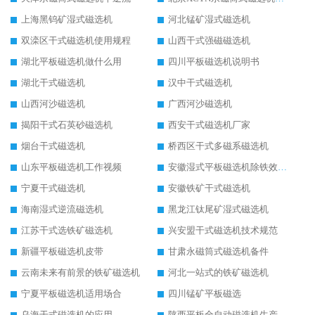
上海黑钨矿湿式磁选机
河北锰矿湿式磁选机
双滦区干式磁选机使用规程
山西干式强磁磁选机
湖北平板磁选机做什么用
四川平板磁选机说明书
湖北干式磁选机
汉中干式磁选机
山西河沙磁选机
广西河沙磁选机
揭阳干式石英砂磁选机
西安干式磁选机厂家
烟台干式磁选机
桥西区干式多磁系磁选机
山东平板磁选机工作视频
安徽湿式平板磁选机除铁效果怎么样
宁夏干式磁选机
安徽铁矿干式磁选机
海南湿式逆流磁选机
黑龙江钛尾矿湿式磁选机
江苏干式选铁矿磁选机
兴安盟干式磁选机技术规范
新疆平板磁选机皮带
甘肃永磁筒式磁选机备件
云南未来有前景的铁矿磁选机
河北一站式的铁矿磁选机
宁夏平板磁选机适用场合
四川锰矿平板磁选
乌海干式磁选机的应用
陕西平板全自动磁选机生产厂家