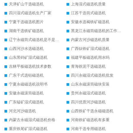
天津矿山干选磁选机
上海湿式磁选机质量
四川湿式磁选机生产厂家
江苏干选筒式磁选机
宁夏干选磁选机图片
安徽水选褐铁矿磁选机
湖南干选铁矿磁选机
黑龙江永磁筒磁选机的工作原理
辽宁永磁筒式磁选机是不是强磁
内蒙古河沙磁选机质量
山西河沙水选磁选机
广西钛铁矿湿式磁选机
山东黑钨矿湿式磁选机
福建平板磁选机用水吗
吉林平板磁选机技术参数
青海铁泥干选磁选机
广东干式选铝磁选机
四川永磁湿式磁选机批发
宁夏永磁磁选机说明书
山东永磁滚筒磁块安装
安徽永磁滚筒磁选机
贵州永磁湿式磁选机
广东锰矿湿式磁选机
四川优质河沙磁选机
河北河沙磁选机
山西铁矿干选永磁磁选机
内蒙古永磁湿式磁选机价格
河南铁矿磁选机有多重
重庆铁尾矿湿式磁选机
河南干选专用磁选机