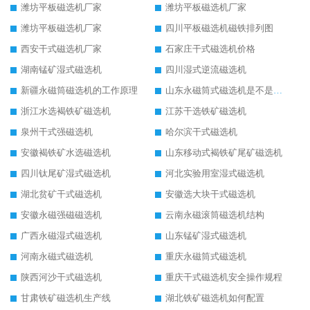
潍坊平板磁选机厂家
潍坊平板磁选机厂家
潍坊平板磁选机厂家
四川平板磁选机磁铁排列图
西安干式磁选机厂家
石家庄干式磁选机价格
湖南锰矿湿式磁选机
四川湿式逆流磁选机
新疆永磁筒磁选机的工作原理
山东永磁筒式磁选机是不是强磁
浙江水选褐铁矿磁选机
江苏干选铁矿磁选机
泉州干式强磁选机
哈尔滨干式磁选机
安徽褐铁矿水选磁选机
山东移动式褐铁矿尾矿磁选机
四川钛尾矿湿式磁选机
河北实验用室湿式磁选机
湖北贫矿干式磁选机
安徽选大块干式磁选机
安徽永磁强磁磁选机
云南永磁滚筒磁选机结构
广西永磁湿式磁选机
山东锰矿湿式磁选机
河南永磁式磁选机
重庆永磁筒式磁选机
陕西河沙干式磁选机
重庆干式磁选机安全操作规程
甘肃铁矿磁选机生产线
湖北铁矿磁选机如何配置