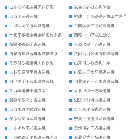
山东铁矿磁选机工作原理
安徽铁矿磁选机价格
山西干选磁选机
福建干选永磁磁选机工作原理
天津钛尾矿湿式磁选机
云南钛铁矿湿式磁选机
宁夏平板磁选机选矿规格参数
西藏1530平板磁选机
新疆永磁铁矿磁选机
安徽永磁干选磁选机
西藏筒式磁选机永磁体磁系设计
沈阳营口永磁筒式磁选机
江苏河沙磁选机工作原理
山东河沙磁选机厂家
吉林高梯度平板磁选机
内蒙古三盘平板磁选机
河北铁矿干选永磁磁选机
河北铁矿干选永磁磁选机
江西磁选机干选设备
湖北强磁干选磁选机
新疆小型河沙磁选机
浙江小型河沙磁选机
山西永磁筒式磁选机
烟台永磁筒式磁选机
安徽锰矿湿式磁选机
宁夏半逆流湿式磁选机
广东求购干式磁选机
贵州锰矿干式磁选机
广西褐铁矿平板磁选机图片
湖北湿式平板磁选机