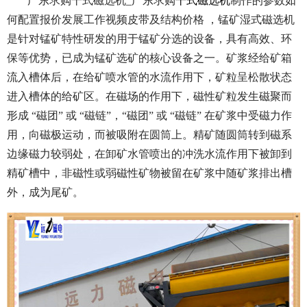
广东求购干式磁选机_广东求购
干式磁选机
制作的参数如
何配置报价发展工作视频皮带及结构价格 ，锰矿湿式磁选机
是针对锰矿特性研发的用于锰矿分选的设备，具有高效、环
保等优势，已成为锰矿选矿的核心设备之一。矿浆经给矿箱
流入槽体后，在给矿喷水管的水流作用下，矿粒呈松散状态
进入槽体的给矿区。在磁场的作用下，磁性矿粒发生磁聚而
形成 “磁团” 或 “磁链”，“磁团” 或 “磁链” 在矿浆中受磁力作
用，向磁极运动，而被吸附在圆筒上。精矿随圆筒转到磁系
边缘磁力较弱处，在卸矿水管喷出的冲洗水流作用下被卸到
精矿槽中，非磁性或弱磁性矿物被留在矿浆中随矿浆排出槽
外，成为尾矿。