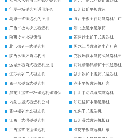
云南未来有前景的铁矿磁选机
河北一站式的铁矿磁选机
宁夏平板磁选机适用场合
四川锰矿平板磁选
乌海干式磁选机的应用
陕西平板全自动磁选机生产厂家
广西平板高梯度磁选机
湖北强磁永磁滚筒
陕西皮带永磁滚筒
福建砂土矿干式磁选机
北京铁矿干式磁选机
黑龙江强磁滚筒生产厂家
陕西永磁滚筒结构图
克拉玛依永磁筒式磁选机主要技术参数
运城永磁筒式磁选机应用
河源精选钨精矿干式磁选机
江苏铁矿干式磁选机
朔州铁矿永磁筒式磁选机
四平永磁筒式磁选机
湖南平板磁选机厂家
黑龙江湿式平板磁选机磁通低
四川半逆流湿式磁选机
内蒙古湿式磁选机公司
浙江锰矿水选磁选机
晋中锰矿水选磁选机
包头干式磁选机
江西干式强磁磁选机
四川湿式磁选机报价
广西湿式逆流磁选机
潍坊平板磁选机厂家