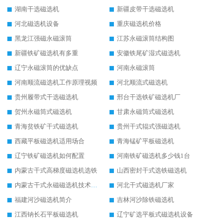
湖南干选磁选机
新疆皮带干选磁选机
河北磁选机设备
重庆磁选机价格
黑龙江强磁永磁滚筒
江苏永磁滚筒结构图
新疆铁矿磁选机有多重
安徽铁尾矿湿式磁选机
辽宁永磁滚筒的优缺点
河南永磁滚筒
河南顺流磁选机工作原理视频
河北顺流式磁选机
贵州履带式干选磁选机
邢台干选铁矿磁选机厂
贺州永磁筒式磁选机
甘肃永磁筒式磁选机
青海贫铁矿干式磁选机
贵州干式辊式强磁选机
西藏平板磁选机适用场合
青海锰矿平板磁选机
辽宁铁矿磁选机如何配置
河南铁矿磁选机多少钱1台
内蒙古干式高梯度磁选机选铁
山西密封干式选铁磁选机
内蒙古干式永磁磁选机技术要求
河北干式磁选机厂家
福建河沙磁选机简介
吉林河沙除铁磁选机
江西钠长石平板磁选机
辽宁矿选平板式磁选机设备