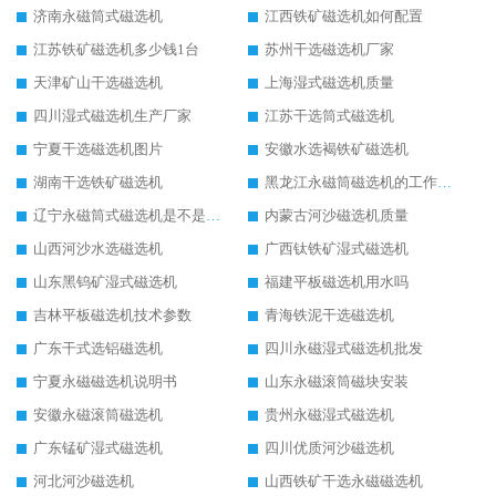
济南永磁筒式磁选机
江西铁矿磁选机如何配置
江苏铁矿磁选机多少钱1台
苏州干选磁选机厂家
天津矿山干选磁选机
上海湿式磁选机质量
四川湿式磁选机生产厂家
江苏干选筒式磁选机
宁夏干选磁选机图片
安徽水选褐铁矿磁选机
湖南干选铁矿磁选机
黑龙江永磁筒磁选机的工作原理
辽宁永磁筒式磁选机是不是强磁
内蒙古河沙磁选机质量
山西河沙水选磁选机
广西钛铁矿湿式磁选机
山东黑钨矿湿式磁选机
福建平板磁选机用水吗
吉林平板磁选机技术参数
青海铁泥干选磁选机
广东干式选铝磁选机
四川永磁湿式磁选机批发
宁夏永磁磁选机说明书
山东永磁滚筒磁块安装
安徽永磁滚筒磁选机
贵州永磁湿式磁选机
广东锰矿湿式磁选机
四川优质河沙磁选机
河北河沙磁选机
山西铁矿干选永磁磁选机