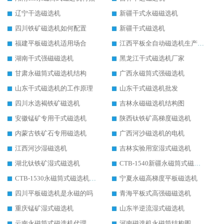
辽宁干选磁选机
新疆干式永磁磁选机
四川铁矿磁选机如何配置
新疆干式磁选机
福建平板磁选机适用场合
江西平板全自动磁选机生产厂家
湖南干式强磁磁选机
黑龙江干式磁选机厂家
甘肃永磁筒式磁选机结构
广西永磁筒式强磁选机
山东干式磁选机的工作原理
山东干式磁选机批发
四川水选褐铁矿磁选机
吉林永磁磁选机结构图
安徽锰矿专用干式磁选机
陕西钛铁矿高梯度磁选机
内蒙古铁矿石专用磁选机
广西河沙磁选机的电机
江西河沙湿磁选机
吉林实验用室湿式磁选机
湖北钛铁矿湿式磁选机
CTB-1540新疆永磁筒式磁选机
CTB-1530永磁筒式磁选机代理商
宁夏永磁高梯度平板磁选机
四川平板磁选机是永磁的吗
青海平板式高强磁磁选机
重庆锰矿湿式磁选机
山东半逆流湿式磁选机
云南永磁筒式磁选机代理
河南磁选机永磁筒结构图