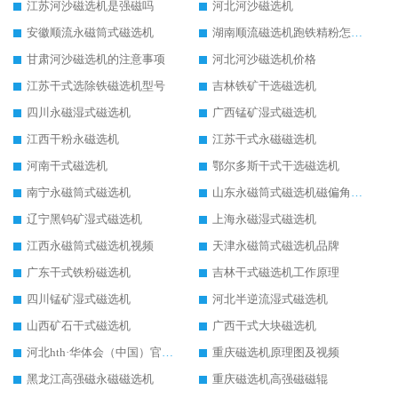
江苏河沙磁选机是强磁吗
河北河沙磁选机
安徽顺流永磁筒式磁选机
湖南顺流磁选机跑铁精粉怎么处理
甘肃河沙磁选机的注意事项
河北河沙磁选机价格
江苏干式选除铁磁选机型号
吉林铁矿干选磁选机
四川永磁湿式磁选机
广西锰矿湿式磁选机
江西干粉永磁选机
江苏干式永磁磁选机
河南干式磁选机
鄂尔多斯干式干选磁选机
南宁永磁筒式磁选机
山东永磁筒式磁选机磁偏角怎么调整
辽宁黑钨矿湿式磁选机
上海永磁湿式磁选机
江西永磁筒式磁选机视频
天津永磁筒式磁选机品牌
广东干式铁粉磁选机
吉林干式磁选机工作原理
四川锰矿湿式磁选机
河北半逆流湿式磁选机
山西矿石干式磁选机
广西干式大块磁选机
河北hth·华体会（中国）官方网站-hth.com 工作视频
重庆磁选机原理图及视频
黑龙江高强磁永磁磁选机
重庆磁选机高强磁磁辊