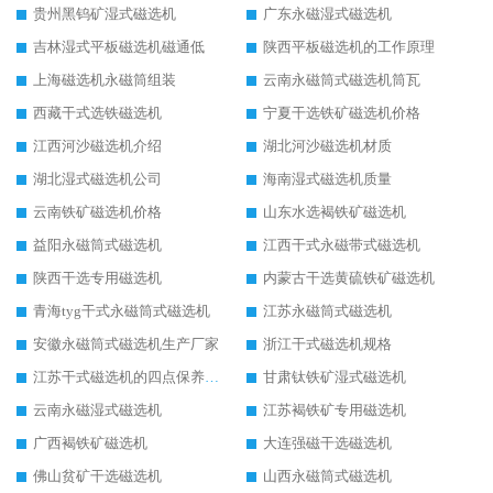
贵州黑钨矿湿式磁选机
广东永磁湿式磁选机
吉林湿式平板磁选机磁通低
陕西平板磁选机的工作原理
上海磁选机永磁筒组装
云南永磁筒式磁选机筒瓦
西藏干式选铁磁选机
宁夏干选铁矿磁选机价格
江西河沙磁选机介绍
湖北河沙磁选机材质
湖北湿式磁选机公司
海南湿式磁选机质量
云南铁矿磁选机价格
山东水选褐铁矿磁选机
益阳永磁筒式磁选机
江西干式永磁带式磁选机
陕西干选专用磁选机
内蒙古干选黄硫铁矿磁选机
青海tyg干式永磁筒式磁选机
江苏永磁筒式磁选机
安徽永磁筒式磁选机生产厂家
浙江干式磁选机规格
江苏干式磁选机的四点保养秘籍
甘肃钛铁矿湿式磁选机
云南永磁湿式磁选机
江苏褐铁矿专用磁选机
广西褐铁矿磁选机
大连强磁干选磁选机
佛山贫矿干选磁选机
山西永磁筒式磁选机