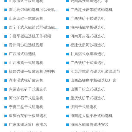
山东湿式平板磁选机
云南高强磁磁选机厂家
湖北高强磁磁选机可以去氧化铝
广西超强皮带辊式磁选机
山东四辊干式磁选机
广西铁矿干式磁选机
西宁干式永磁筒式弱磁场磁选机结构图
海南强磁平板磁选机
宁夏平板磁选机工作视频
河南开封湿式磁选机
贵州河沙磁选机视频
福建优质河沙磁选机
广西湿式磁选机
甘肃湿式永磁磁选机
山西求购干式磁选机
广西铁矿干式磁选机
福建强磁平板磁选机说明书
江苏湿式逆流磁选机溢流调节
湖南湿式锰矿磁选机
山西高梯度平板磁选机厂家
内蒙古铁矿干式磁选机
山西干粉立式磁选机
河北矿石干式磁选机
重庆铁矿干式磁选机
宁夏三盘干式磁选机
济南干式磁选机
重庆石英砂平板磁选机
海南超大型平板式磁选机
广东永磁滚筒厂家排名
海南永磁滚筒磁块安装