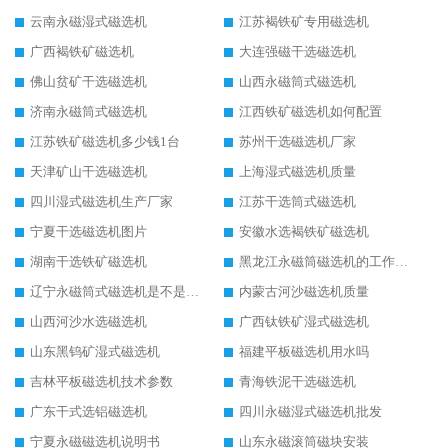
云南永磁湿式磁选机
江苏褐铁矿专用磁选机
广西褐铁矿磁选机
大连强磁干选磁选机
佛山贫矿干选磁选机
山西永磁筒式磁选机
济南永磁筒式磁选机
江西铁矿磁选机如何配置
江苏铁矿磁选机多少钱1台
苏州干选磁选机厂家
天津矿山干选磁选机
上海湿式磁选机质量
四川湿式磁选机生产厂家
江苏干选筒式磁选机
宁夏干选磁选机图片
安徽水选褐铁矿磁选机
湖南干选铁矿磁选机
黑龙江永磁筒磁选机的工作原理
辽宁永磁筒式磁选机是不是强磁
内蒙古河沙磁选机质量
山西河沙水选磁选机
广西钛铁矿湿式磁选机
山东黑钨矿湿式磁选机
福建平板磁选机用水吗
吉林平板磁选机技术参数
青海铁泥干选磁选机
广东干式选铝磁选机
四川永磁湿式磁选机批发
宁夏永磁磁选机说明书
山东永磁滚筒磁块安装