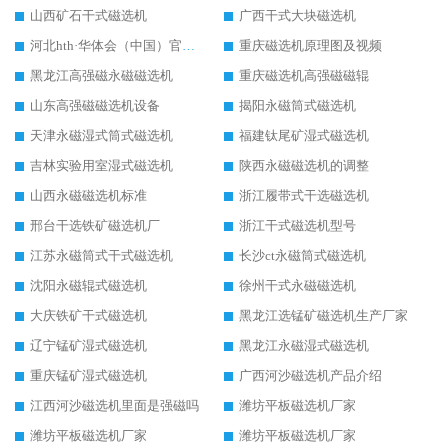
山西矿石干式磁选机
广西干式大块磁选机
河北hth·华体会（中国）官方网站-hth.com 工作视频
重庆磁选机原理图及视频
黑龙江高强磁永磁磁选机
重庆磁选机高强磁磁辊
山东高强磁磁选机设备
揭阳永磁筒式磁选机
天津永磁湿式筒式磁选机
福建钛尾矿湿式磁选机
吉林实验用室湿式磁选机
陕西永磁磁选机的调整
山西永磁磁选机标准
浙江履带式干选磁选机
邢台干选铁矿磁选机厂
浙江干式磁选机型号
江苏永磁筒式干式磁选机
长沙ct永磁筒式磁选机
沈阳永磁辊式磁选机
徐州干式永磁磁选机
大庆铁矿干式磁选机
黑龙江选锰矿磁选机生产厂家
辽宁锰矿湿式磁选机
黑龙江永磁湿式磁选机
重庆锰矿湿式磁选机
广西河沙磁选机产品介绍
江西河沙磁选机里面是强磁吗
潍坊平板磁选机厂家
潍坊平板磁选机厂家
潍坊平板磁选机厂家