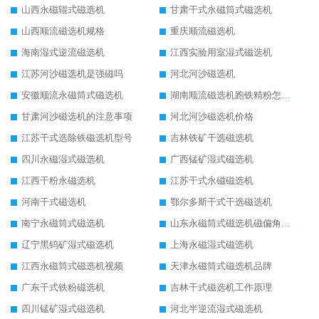
山西永磁辊式磁选机
甘肃干式永磁筒式磁选机
山西顺流磁选机规格
重庆顺流磁选机
海南湿式逆流磁选机
江西实验用室湿式磁选机
江苏河沙磁选机是强磁吗
河北河沙磁选机
安徽顺流永磁筒式磁选机
湖南顺流磁选机跑铁精粉怎么处理
甘肃河沙磁选机的注意事项
河北河沙磁选机价格
江苏干式选除铁磁选机型号
吉林铁矿干选磁选机
四川永磁湿式磁选机
广西锰矿湿式磁选机
江西干粉永磁选机
江苏干式永磁磁选机
河南干式磁选机
鄂尔多斯干式干选磁选机
南宁永磁筒式磁选机
山东永磁筒式磁选机磁偏角怎么调整
辽宁黑钨矿湿式磁选机
上海永磁湿式磁选机
江西永磁筒式磁选机视频
天津永磁筒式磁选机品牌
广东干式铁粉磁选机
吉林干式磁选机工作原理
四川锰矿湿式磁选机
河北半逆流湿式磁选机