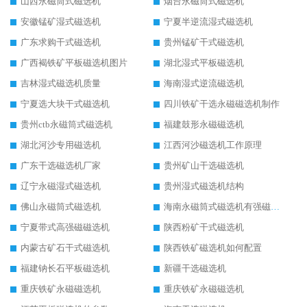
山西永磁筒式磁选机
烟台永磁筒式磁选机
安徽锰矿湿式磁选机
宁夏半逆流湿式磁选机
广东求购干式磁选机
贵州锰矿干式磁选机
广西褐铁矿平板磁选机图片
湖北湿式平板磁选机
吉林湿式磁选机质量
海南湿式逆流磁选机
宁夏选大块干式磁选机
四川铁矿干选永磁磁选机制作
贵州ctb永磁筒式磁选机
福建鼓形永磁磁选机
湖北河沙专用磁选机
江西河沙磁选机工作原理
广东干选磁选机厂家
贵州矿山干选磁选机
辽宁永磁湿式磁选机
贵州湿式磁选机结构
佛山永磁筒式磁选机
海南永磁筒式磁选机有强磁的吗
宁夏带式高强磁磁选机
陕西粉矿干式磁选机
内蒙古矿石干式磁选机
陕西铁矿磁选机如何配置
福建钠长石平板磁选机
新疆干选磁选机
重庆铁矿永磁磁选机
重庆铁矿永磁磁选机