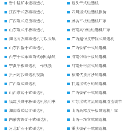
晋中锰矿水选磁选机
包头干式磁选机
江西干式强磁磁选机
四川湿式磁选机报价
广西湿式逆流磁选机
潍坊平板磁选机厂家
山东湿式平板磁选机
云南高强磁磁选机厂家
湖北高强磁磁选机可以去氧化铝
广西超强皮带辊式磁选机
山东四辊干式磁选机
广西铁矿干式磁选机
西宁干式永磁筒式弱磁场磁选机结构图
海南强磁平板磁选机
宁夏平板磁选机工作视频
河南开封湿式磁选机
贵州河沙磁选机视频
福建优质河沙磁选机
广西湿式磁选机
甘肃湿式永磁磁选机
山西求购干式磁选机
广西铁矿干式磁选机
福建强磁平板磁选机说明书
江苏湿式逆流磁选机溢流调节
湖南湿式锰矿磁选机
山西高梯度平板磁选机厂家
内蒙古铁矿干式磁选机
山西干粉立式磁选机
河北矿石干式磁选机
重庆铁矿干式磁选机