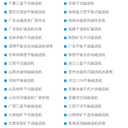
宁夏三盘干式磁选机
济南干式磁选机
重庆石英砂平板磁选机
海南超大型平板式磁选机
广东永磁滚筒厂家排名
海南永磁滚筒磁块安装
广东铁矿磁选机价格
福建干选铁矿磁选机
吉林求购干式磁选机
陕西矿石干式磁选机
淄博平板全自动磁选机销售
广东平板干选磁选机
吉林高梯度平板磁选机
陕西平板全自动磁选机
江西干式磁选机
浙江三盘干式磁选机
山西永磁强磁磁选机
贵州永磁筒式磁选机的参数
河南平板磁选机
河北1530平板磁选机
山东销售干式磁选机
安徽永磁干式大块磁选机
山东河沙磁选机厂家价格
安徽河沙湿磁选机
广西三盘平板磁选机
江西干式平板磁选机
云南锰矿干式磁选机
山西铁矿干选永磁磁选机
甘肃贫铁矿干选磁选机
青海高强磁磁选机价格