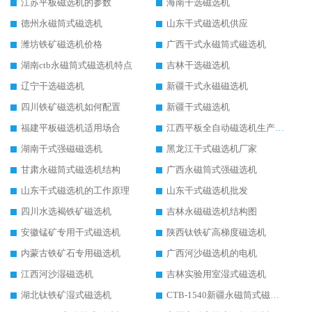
江苏平板磁选机的参数
海南干选磁选机
德州永磁筒式磁选机
山东干式磁选机供应
潍坊铁矿磁选机价格
广西干式永磁筒式磁选机
湖南ctb永磁筒式磁选机特点
吉林干选磁选机
辽宁干选磁选机
新疆干式永磁磁选机
四川铁矿磁选机如何配置
新疆干式磁选机
福建平板磁选机适用场合
江西平板全自动磁选机生产厂家
湖南干式强磁磁选机
黑龙江干式磁选机厂家
甘肃永磁筒式磁选机结构
广西永磁筒式强磁选机
山东干式磁选机的工作原理
山东干式磁选机批发
四川水选褐铁矿磁选机
吉林永磁磁选机结构图
安徽锰矿专用干式磁选机
陕西钛铁矿高梯度磁选机
内蒙古铁矿石专用磁选机
广西河沙磁选机的电机
江西河沙湿磁选机
吉林实验用室湿式磁选机
湖北钛铁矿湿式磁选机
CTB-1540新疆永磁筒式磁选机