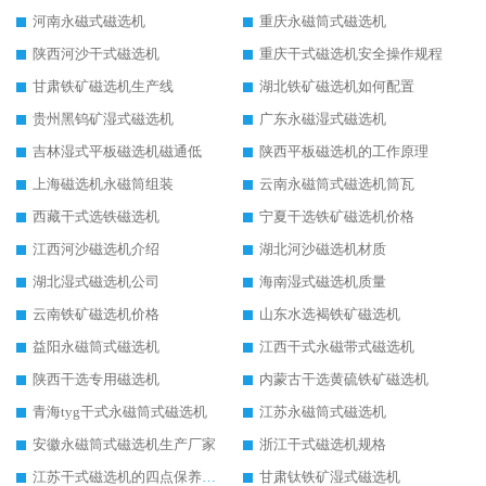
河南永磁式磁选机
重庆永磁筒式磁选机
陕西河沙干式磁选机
重庆干式磁选机安全操作规程
甘肃铁矿磁选机生产线
湖北铁矿磁选机如何配置
贵州黑钨矿湿式磁选机
广东永磁湿式磁选机
吉林湿式平板磁选机磁通低
陕西平板磁选机的工作原理
上海磁选机永磁筒组装
云南永磁筒式磁选机筒瓦
西藏干式选铁磁选机
宁夏干选铁矿磁选机价格
江西河沙磁选机介绍
湖北河沙磁选机材质
湖北湿式磁选机公司
海南湿式磁选机质量
云南铁矿磁选机价格
山东水选褐铁矿磁选机
益阳永磁筒式磁选机
江西干式永磁带式磁选机
陕西干选专用磁选机
内蒙古干选黄硫铁矿磁选机
青海tyg干式永磁筒式磁选机
江苏永磁筒式磁选机
安徽永磁筒式磁选机生产厂家
浙江干式磁选机规格
江苏干式磁选机的四点保养秘籍
甘肃钛铁矿湿式磁选机