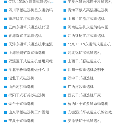
CTB-1530永磁筒式磁选机代理商
宁夏永磁高梯度平板磁选机
四川平板磁选机是永磁的吗
青海平板式高强磁磁选机
重庆锰矿湿式磁选机
山东半逆流湿式磁选机
云南永磁筒式磁选机代理
河南磁选机永磁筒结构图
青海湿式逆流磁选机
江西钛尾矿湿式磁选机
天津永磁筒式磁选机半逆流
北京XCTN永磁筒式磁选机磁块位置
上海黑钨矿湿式磁选机
河北锰矿湿式磁选机
双滦区干式磁选机使用规程
山西干式强磁磁选机
湖北平板磁选机做什么用
四川平板磁选机说明书
湖北干式磁选机
汉中干式磁选机
山西河沙磁选机
广西河沙磁选机
揭阳干式石英砂磁选机
西安干式磁选机厂家
烟台干式磁选机
桥西区干式多磁系磁选机
山东平板磁选机工作视频
安徽湿式平板磁选机除铁效果怎么样
宁夏干式磁选机
安徽铁矿干式磁选机