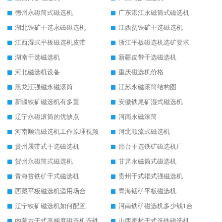
德州永磁筒式磁选机
广东湛江永磁筒式磁选机
湖北铁矿干选永磁磁选机
江西贫铁矿干选磁选机
江西湿式平板磁选机皮带
浙江平板磁选机选矿要求
湖南干选磁选机
新疆皮带干选磁选机
河北磁选机设备
重庆磁选机价格
黑龙江强磁永磁滚筒
江苏永磁滚筒结构图
新疆铁矿磁选机有多重
安徽铁尾矿湿式磁选机
辽宁永磁滚筒的优缺点
河南永磁滚筒
河南顺流磁选机工作原理视频
河北顺流式磁选机
贵州履带式干选磁选机
邢台干选铁矿磁选机厂
贺州永磁筒式磁选机
甘肃永磁筒式磁选机
青海贫铁矿干式磁选机
贵州干式辊式强磁选机
西藏平板磁选机适用场合
青海锰矿平板磁选机
辽宁铁矿磁选机如何配置
河南铁矿磁选机多少钱1台
内蒙古干式高梯度磁选机选铁
山西密封干式选铁磁选机