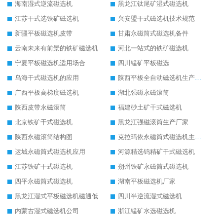
海南湿式逆流磁选机
黑龙江钛尾矿湿式磁选机
江苏干式选铁矿磁选机
兴安盟干式磁选机技术规范
新疆平板磁选机皮带
甘肃永磁筒式磁选机备件
云南未来有前景的铁矿磁选机
河北一站式的铁矿磁选机
宁夏平板磁选机适用场合
四川锰矿平板磁选
乌海干式磁选机的应用
陕西平板全自动磁选机生产厂家
广西平板高梯度磁选机
湖北强磁永磁滚筒
陕西皮带永磁滚筒
福建砂土矿干式磁选机
北京铁矿干式磁选机
黑龙江强磁滚筒生产厂家
陕西永磁滚筒结构图
克拉玛依永磁筒式磁选机主要技术参数
运城永磁筒式磁选机应用
河源精选钨精矿干式磁选机
江苏铁矿干式磁选机
朔州铁矿永磁筒式磁选机
四平永磁筒式磁选机
湖南平板磁选机厂家
黑龙江湿式平板磁选机磁通低
四川半逆流湿式磁选机
内蒙古湿式磁选机公司
浙江锰矿水选磁选机