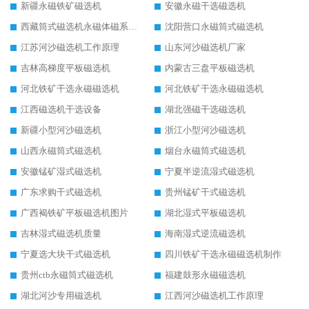
新疆永磁铁矿磁选机
安徽永磁干选磁选机
西藏筒式磁选机永磁体磁系设计
沈阳营口永磁筒式磁选机
江苏河沙磁选机工作原理
山东河沙磁选机厂家
吉林高梯度平板磁选机
内蒙古三盘平板磁选机
河北铁矿干选永磁磁选机
河北铁矿干选永磁磁选机
江西磁选机干选设备
湖北强磁干选磁选机
新疆小型河沙磁选机
浙江小型河沙磁选机
山西永磁筒式磁选机
烟台永磁筒式磁选机
安徽锰矿湿式磁选机
宁夏半逆流湿式磁选机
广东求购干式磁选机
贵州锰矿干式磁选机
广西褐铁矿平板磁选机图片
湖北湿式平板磁选机
吉林湿式磁选机质量
海南湿式逆流磁选机
宁夏选大块干式磁选机
四川铁矿干选永磁磁选机制作
贵州ctb永磁筒式磁选机
福建鼓形永磁磁选机
湖北河沙专用磁选机
江西河沙磁选机工作原理