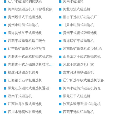
辽宁永磁滚筒的优缺点
河南永磁滚筒
河南顺流磁选机工作原理视频
河北顺流式磁选机
贵州履带式干选磁选机
邢台干选铁矿磁选机厂
贺州永磁筒式磁选机
甘肃永磁筒式磁选机
青海贫铁矿干式磁选机
贵州干式辊式强磁选机
西藏平板磁选机适用场合
青海锰矿平板磁选机
辽宁铁矿磁选机如何配置
河南铁矿磁选机多少钱1台
内蒙古干式高梯度磁选机选铁
山西密封干式选铁磁选机
内蒙古干式永磁磁选机技术要求
河北干式磁选机厂家
福建河沙磁选机简介
吉林河沙除铁磁选机
江西钠长石平板磁选机
辽宁矿选平板式磁选机设备
黑龙江永磁筒式磁选机退磁
河南永磁筒式磁选机筒瓦
湖南干式磁选机
黑龙江干式磁选机
江西钛尾矿湿式磁选机
陕西实验用室湿式磁选机
四川水选褐铁矿磁选机
西藏干选铁矿磁选机