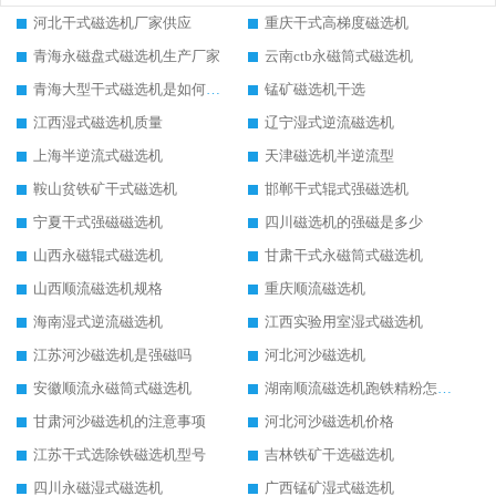
河北干式磁选机厂家供应
重庆干式高梯度磁选机
青海永磁盘式磁选机生产厂家
云南ctb永磁筒式磁选机
青海大型干式磁选机是如何选矿的
锰矿磁选机干选
江西湿式磁选机质量
辽宁湿式逆流磁选机
上海半逆流式磁选机
天津磁选机半逆流型
鞍山贫铁矿干式磁选机
邯郸干式辊式强磁选机
宁夏干式强磁磁选机
四川磁选机的强磁是多少
山西永磁辊式磁选机
甘肃干式永磁筒式磁选机
山西顺流磁选机规格
重庆顺流磁选机
海南湿式逆流磁选机
江西实验用室湿式磁选机
江苏河沙磁选机是强磁吗
河北河沙磁选机
安徽顺流永磁筒式磁选机
湖南顺流磁选机跑铁精粉怎么处理
甘肃河沙磁选机的注意事项
河北河沙磁选机价格
江苏干式选除铁磁选机型号
吉林铁矿干选磁选机
四川永磁湿式磁选机
广西锰矿湿式磁选机