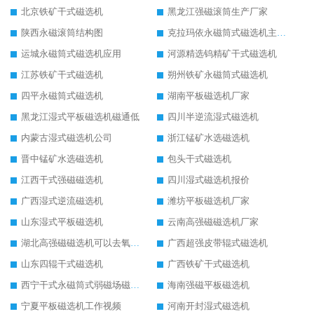
北京铁矿干式磁选机
黑龙江强磁滚筒生产厂家
陕西永磁滚筒结构图
克拉玛依永磁筒式磁选机主要技术参数
运城永磁筒式磁选机应用
河源精选钨精矿干式磁选机
江苏铁矿干式磁选机
朔州铁矿永磁筒式磁选机
四平永磁筒式磁选机
湖南平板磁选机厂家
黑龙江湿式平板磁选机磁通低
四川半逆流湿式磁选机
内蒙古湿式磁选机公司
浙江锰矿水选磁选机
晋中锰矿水选磁选机
包头干式磁选机
江西干式强磁磁选机
四川湿式磁选机报价
广西湿式逆流磁选机
潍坊平板磁选机厂家
山东湿式平板磁选机
云南高强磁磁选机厂家
湖北高强磁磁选机可以去氧化铝
广西超强皮带辊式磁选机
山东四辊干式磁选机
广西铁矿干式磁选机
西宁干式永磁筒式弱磁场磁选机结构图
海南强磁平板磁选机
宁夏平板磁选机工作视频
河南开封湿式磁选机