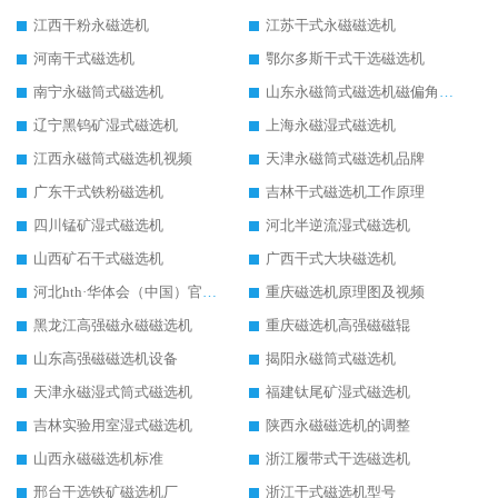
江西干粉永磁选机
江苏干式永磁磁选机
河南干式磁选机
鄂尔多斯干式干选磁选机
南宁永磁筒式磁选机
山东永磁筒式磁选机磁偏角怎么调整
辽宁黑钨矿湿式磁选机
上海永磁湿式磁选机
江西永磁筒式磁选机视频
天津永磁筒式磁选机品牌
广东干式铁粉磁选机
吉林干式磁选机工作原理
四川锰矿湿式磁选机
河北半逆流湿式磁选机
山西矿石干式磁选机
广西干式大块磁选机
河北hth·华体会（中国）官方网站-hth.com 工作视频
重庆磁选机原理图及视频
黑龙江高强磁永磁磁选机
重庆磁选机高强磁磁辊
山东高强磁磁选机设备
揭阳永磁筒式磁选机
天津永磁湿式筒式磁选机
福建钛尾矿湿式磁选机
吉林实验用室湿式磁选机
陕西永磁磁选机的调整
山西永磁磁选机标准
浙江履带式干选磁选机
邢台干选铁矿磁选机厂
浙江干式磁选机型号