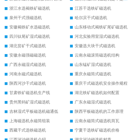
浙江水选褐铁矿磁选机
江苏干选铁矿磁选机
泉州干式强磁选机
哈尔滨干式磁选机
安徽褐铁矿水选磁选机
山东移动式褐铁矿尾矿磁选机
四川钛尾矿湿式磁选机
河北实验用室湿式磁选机
湖北贫矿干式磁选机
安徽选大块干式磁选机
安徽永磁强磁磁选机
云南永磁滚筒磁选机结构
广西永磁湿式磁选机
山东锰矿湿式磁选机
河南永磁式磁选机
重庆永磁筒式磁选机
陕西河沙干式磁选机
重庆干式磁选机安全操作规程
甘肃铁矿磁选机生产线
湖北铁矿磁选机如何配置
贵州黑钨矿湿式磁选机
广东永磁湿式磁选机
吉林湿式平板磁选机磁通低
陕西平板磁选机的工作原理
上海磁选机永磁筒组装
云南永磁筒式磁选机筒瓦
西藏干式选铁磁选机
宁夏干选铁矿磁选机价格
江西河沙磁选机介绍
湖北河沙磁选机材质