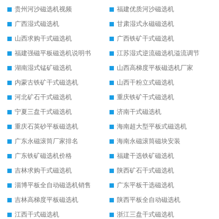
贵州河沙磁选机视频
福建优质河沙磁选机
广西湿式磁选机
甘肃湿式永磁磁选机
山西求购干式磁选机
广西铁矿干式磁选机
福建强磁平板磁选机说明书
江苏湿式逆流磁选机溢流调节
湖南湿式锰矿磁选机
山西高梯度平板磁选机厂家
内蒙古铁矿干式磁选机
山西干粉立式磁选机
河北矿石干式磁选机
重庆铁矿干式磁选机
宁夏三盘干式磁选机
济南干式磁选机
重庆石英砂平板磁选机
海南超大型平板式磁选机
广东永磁滚筒厂家排名
海南永磁滚筒磁块安装
广东铁矿磁选机价格
福建干选铁矿磁选机
吉林求购干式磁选机
陕西矿石干式磁选机
淄博平板全自动磁选机销售
广东平板干选磁选机
吉林高梯度平板磁选机
陕西平板全自动磁选机
江西干式磁选机
浙江三盘干式磁选机