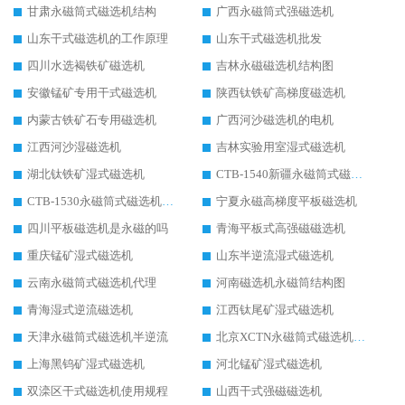
甘肃永磁筒式磁选机结构
广西永磁筒式强磁选机
山东干式磁选机的工作原理
山东干式磁选机批发
四川水选褐铁矿磁选机
吉林永磁磁选机结构图
安徽锰矿专用干式磁选机
陕西钛铁矿高梯度磁选机
内蒙古铁矿石专用磁选机
广西河沙磁选机的电机
江西河沙湿磁选机
吉林实验用室湿式磁选机
湖北钛铁矿湿式磁选机
CTB-1540新疆永磁筒式磁选机
CTB-1530永磁筒式磁选机代理商
宁夏永磁高梯度平板磁选机
四川平板磁选机是永磁的吗
青海平板式高强磁磁选机
重庆锰矿湿式磁选机
山东半逆流湿式磁选机
云南永磁筒式磁选机代理
河南磁选机永磁筒结构图
青海湿式逆流磁选机
江西钛尾矿湿式磁选机
天津永磁筒式磁选机半逆流
北京XCTN永磁筒式磁选机磁块位置
上海黑钨矿湿式磁选机
河北锰矿湿式磁选机
双滦区干式磁选机使用规程
山西干式强磁磁选机