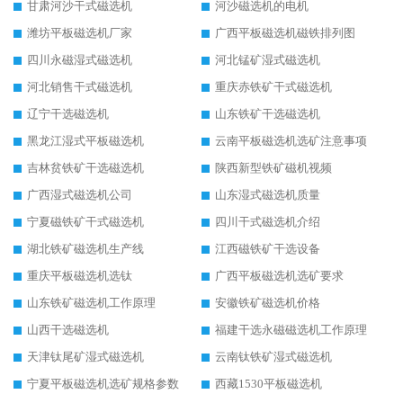
甘肃河沙干式磁选机
河沙磁选机的电机
潍坊平板磁选机厂家
广西平板磁选机磁铁排列图
四川永磁湿式磁选机
河北锰矿湿式磁选机
河北销售干式磁选机
重庆赤铁矿干式磁选机
辽宁干选磁选机
山东铁矿干选磁选机
黑龙江湿式平板磁选机
云南平板磁选机选矿注意事项
吉林贫铁矿干选磁选机
陕西新型铁矿磁机视频
广西湿式磁选机公司
山东湿式磁选机质量
宁夏磁铁矿干式磁选机
四川干式磁选机介绍
湖北铁矿磁选机生产线
江西磁铁矿干选设备
重庆平板磁选机选钛
广西平板磁选机选矿要求
山东铁矿磁选机工作原理
安徽铁矿磁选机价格
山西干选磁选机
福建干选永磁磁选机工作原理
天津钛尾矿湿式磁选机
云南钛铁矿湿式磁选机
宁夏平板磁选机选矿规格参数
西藏1530平板磁选机