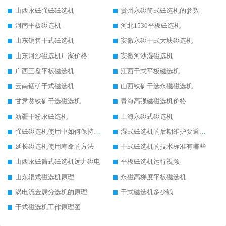
山西永磁强磁磁选机
贵州永磁筒式磁选机的参数
河南平板磁选机
河北1530平板磁选机
山东销售干式磁选机
安徽永磁干式大块磁选机
山东河沙磁选机厂家价格
安徽河沙湿磁选机
广西三盘平板磁选机
江西干式平板磁选机
云南锰矿干式磁选机
山西铁矿干选永磁磁选机
甘肃贫铁矿干选磁选机
青海高强磁磁选机价格
新疆干粉永磁选机
上海永磁式磁选机
强磁磁选机使用中如何保持其顺畅运行
湿式磁选机的后期维护要避开哪些坑
延长磁选机使用寿命的方法
干式磁选机的技术标准有哪些
山西永磁筒式磁选机远力磁电
平板磁选机运行视频
山东辊式磁选机原理
永磁高梯度平板磁选机
涡电流金属分选机的原理
干式磁选机多少钱
干式磁选机工作原理图