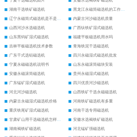
宁夏干选磁选机图片
安徽水选褐铁矿磁选机
湖南干选铁矿磁选机
黑龙江永磁筒磁选机的工作原理
辽宁永磁筒式磁选机是不是强磁
内蒙古河沙磁选机质量
山西河沙水选磁选机
广西钛铁矿湿式磁选机
山东黑钨矿湿式磁选机
福建平板磁选机用水吗
吉林平板磁选机技术参数
青海铁泥干选磁选机
广东干式选铝磁选机
四川永磁湿式磁选机批发
宁夏永磁磁选机说明书
山东永磁滚筒磁块安装
安徽永磁滚筒磁选机
贵州永磁湿式磁选机
广东锰矿湿式磁选机
四川优质河沙磁选机
河北河沙磁选机
山西铁矿干选永磁磁选机
内蒙古永磁湿式磁选机价格
河南铁矿磁选机有多重
重庆铁尾矿湿式磁选机
河南干选专用磁选机
甘肃矿山用干选磁选机怎样调磁
安徽水选褐铁矿磁选机
湖南褐铁矿磁选机
河北锰矿强磁选机