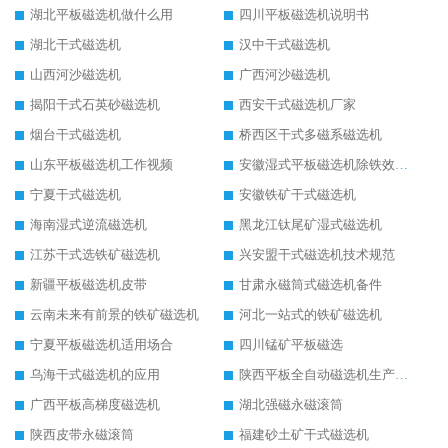
湖北平板磁选机做什么用
四川平板磁选机说明书
湖北干式磁选机
汉中干式磁选机
山西河沙磁选机
广西河沙磁选机
揭阳干式石英砂磁选机
西安干式磁选机厂家
烟台干式磁选机
桥西区干式多磁系磁选机
山东平板磁选机工作视频
安徽湿式平板磁选机除铁效果怎么样
宁夏干式磁选机
安徽铁矿干式磁选机
海南湿式逆流磁选机
黑龙江钛尾矿湿式磁选机
江苏干式选铁矿磁选机
兴安盟干式磁选机技术规范
新疆平板磁选机皮带
甘肃永磁筒式磁选机备件
云南未来有前景的铁矿磁选机
河北一站式的铁矿磁选机
宁夏平板磁选机适用场合
四川锰矿平板磁选
乌海干式磁选机的应用
陕西平板全自动磁选机生产厂家
广西平板高梯度磁选机
湖北强磁永磁滚筒
陕西皮带永磁滚筒
福建砂土矿干式磁选机