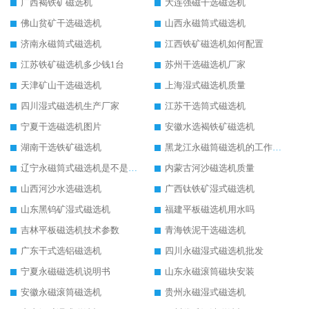
广西褐铁矿磁选机
大连强磁干选磁选机
佛山贫矿干选磁选机
山西永磁筒式磁选机
济南永磁筒式磁选机
江西铁矿磁选机如何配置
江苏铁矿磁选机多少钱1台
苏州干选磁选机厂家
天津矿山干选磁选机
上海湿式磁选机质量
四川湿式磁选机生产厂家
江苏干选筒式磁选机
宁夏干选磁选机图片
安徽水选褐铁矿磁选机
湖南干选铁矿磁选机
黑龙江永磁筒磁选机的工作原理
辽宁永磁筒式磁选机是不是强磁
内蒙古河沙磁选机质量
山西河沙水选磁选机
广西钛铁矿湿式磁选机
山东黑钨矿湿式磁选机
福建平板磁选机用水吗
吉林平板磁选机技术参数
青海铁泥干选磁选机
广东干式选铝磁选机
四川永磁湿式磁选机批发
宁夏永磁磁选机说明书
山东永磁滚筒磁块安装
安徽永磁滚筒磁选机
贵州永磁湿式磁选机