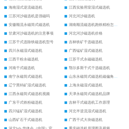
海南湿式逆流磁选机
江西实验用室湿式磁选机
江苏河沙磁选机是强磁吗
河北河沙磁选机
安徽顺流永磁筒式磁选机
湖南顺流磁选机跑铁精粉怎么处理
甘肃河沙磁选机的注意事项
河北河沙磁选机价格
江苏干式选除铁磁选机型号
吉林铁矿干选磁选机
四川永磁湿式磁选机
广西锰矿湿式磁选机
江西干粉永磁选机
江苏干式永磁磁选机
河南干式磁选机
鄂尔多斯干式干选磁选机
南宁永磁筒式磁选机
山东永磁筒式磁选机磁偏角怎么调整
辽宁黑钨矿湿式磁选机
上海永磁湿式磁选机
江西永磁筒式磁选机视频
天津永磁筒式磁选机品牌
广东干式铁粉磁选机
吉林干式磁选机工作原理
四川锰矿湿式磁选机
河北半逆流湿式磁选机
山西矿石干式磁选机
广西干式大块磁选机
河北hth·华体会（中国）官方网站-hth.com 工作视频
重庆磁选机原理图及视频