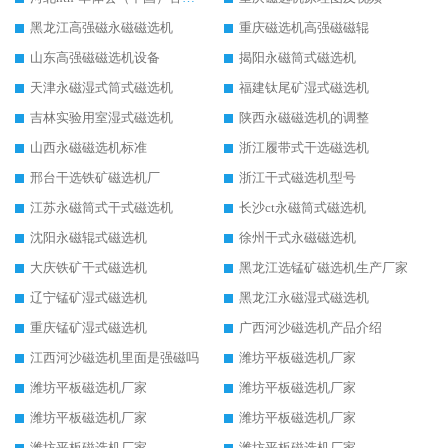
黑龙江高强磁永磁磁选机
重庆磁选机高强磁磁辊
山东高强磁磁选机设备
揭阳永磁筒式磁选机
天津永磁湿式筒式磁选机
福建钛尾矿湿式磁选机
吉林实验用室湿式磁选机
陕西永磁磁选机的调整
山西永磁磁选机标准
浙江履带式干选磁选机
邢台干选铁矿磁选机厂
浙江干式磁选机型号
江苏永磁筒式干式磁选机
长沙ct永磁筒式磁选机
沈阳永磁辊式磁选机
徐州干式永磁磁选机
大庆铁矿干式磁选机
黑龙江选锰矿磁选机生产厂家
辽宁锰矿湿式磁选机
黑龙江永磁湿式磁选机
重庆锰矿湿式磁选机
广西河沙磁选机产品介绍
江西河沙磁选机里面是强磁吗
潍坊平板磁选机厂家
潍坊平板磁选机厂家
潍坊平板磁选机厂家
潍坊平板磁选机厂家
潍坊平板磁选机厂家
潍坊平板磁选机厂家
潍坊平板磁选机厂家