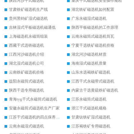
陕西河沙干式磁选机
重庆干式磁选机安全操作规程
甘肃铁矿磁选机生产线
湖北铁矿磁选机如何配置
贵州黑钨矿湿式磁选机
广东永磁湿式磁选机
吉林湿式平板磁选机磁通低
陕西平板磁选机的工作原理
上海磁选机永磁筒组装
云南永磁筒式磁选机筒瓦
西藏干式选铁磁选机
宁夏干选铁矿磁选机价格
江西河沙磁选机介绍
湖北河沙磁选机材质
湖北湿式磁选机公司
海南湿式磁选机质量
云南铁矿磁选机价格
山东水选褐铁矿磁选机
益阳永磁筒式磁选机
江西干式永磁带式磁选机
陕西干选专用磁选机
内蒙古干选黄硫铁矿磁选机
青海tyg干式永磁筒式磁选机
江苏永磁筒式磁选机
安徽永磁筒式磁选机生产厂家
浙江干式磁选机规格
江苏干式磁选机的四点保养秘籍
甘肃钛铁矿湿式磁选机
云南永磁湿式磁选机
江苏褐铁矿专用磁选机