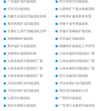
广东锰矿湿式磁选机
四川优质河沙磁选机
河北河沙磁选机
山西铁矿干选永磁磁选机
内蒙古永磁湿式磁选机价格
河南铁矿磁选机有多重
重庆铁尾矿湿式磁选机
河南干选专用磁选机
甘肃矿山用干选磁选机怎样调磁
安徽水选褐铁矿磁选机
湖南褐铁矿磁选机
河北锰矿强磁选机
重庆锰矿水选磁选机
福建铁矿磁选机工作原理
吉林铁矿磁选机价格
云南永磁筒式磁选机厂家
云南永磁筒式磁选机厂家
云南永磁筒式磁选机厂家
云南永磁筒式磁选机厂家
云南永磁筒式磁选机厂家
云南永磁筒式磁选机厂家
四川永磁湿式磁选机
河北钛尾矿湿式磁选机
河北钛尾矿湿式磁选机
河北钛尾矿湿式磁选机
湖北湿式磁选机公司
山西河沙磁选机
广西河沙磁选机
德州永磁筒式磁选机
广东湛江永磁筒式磁选机