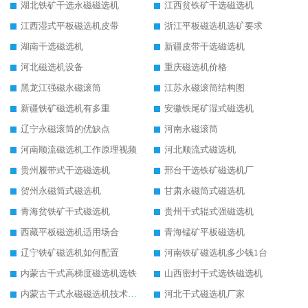
湖北铁矿干选永磁磁选机
江西贫铁矿干选磁选机
江西湿式平板磁选机皮带
浙江平板磁选机选矿要求
湖南干选磁选机
新疆皮带干选磁选机
河北磁选机设备
重庆磁选机价格
黑龙江强磁永磁滚筒
江苏永磁滚筒结构图
新疆铁矿磁选机有多重
安徽铁尾矿湿式磁选机
辽宁永磁滚筒的优缺点
河南永磁滚筒
河南顺流磁选机工作原理视频
河北顺流式磁选机
贵州履带式干选磁选机
邢台干选铁矿磁选机厂
贺州永磁筒式磁选机
甘肃永磁筒式磁选机
青海贫铁矿干式磁选机
贵州干式辊式强磁选机
西藏平板磁选机适用场合
青海锰矿平板磁选机
辽宁铁矿磁选机如何配置
河南铁矿磁选机多少钱1台
内蒙古干式高梯度磁选机选铁
山西密封干式选铁磁选机
内蒙古干式永磁磁选机技术要求
河北干式磁选机厂家