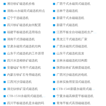
潍坊铁矿磁选机价格
广西干式永磁筒式磁选机
湖南ctb永磁筒式磁选机特点
吉林干选磁选机
辽宁干选磁选机
新疆干式永磁磁选机
四川铁矿磁选机如何配置
新疆干式磁选机
福建平板磁选机适用场合
江西平板全自动磁选机生产厂家
湖南干式强磁磁选机
黑龙江干式磁选机厂家
甘肃永磁筒式磁选机结构
广西永磁筒式强磁选机
山东干式磁选机的工作原理
山东干式磁选机批发
四川水选褐铁矿磁选机
吉林永磁磁选机结构图
安徽锰矿专用干式磁选机
陕西钛铁矿高梯度磁选机
内蒙古铁矿石专用磁选机
广西河沙磁选机的电机
江西河沙湿磁选机
吉林实验用室湿式磁选机
湖北钛铁矿湿式磁选机
CTB-1540新疆永磁筒式磁选机
CTB-1530永磁筒式磁选机代理商
宁夏永磁高梯度平板磁选机
四川平板磁选机是永磁的吗
青海平板式高强磁磁选机