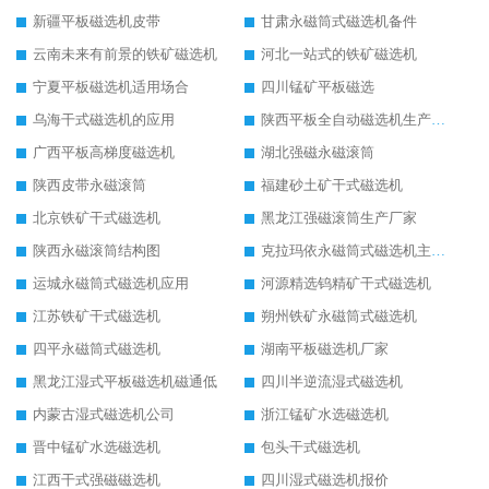
新疆平板磁选机皮带
甘肃永磁筒式磁选机备件
云南未来有前景的铁矿磁选机
河北一站式的铁矿磁选机
宁夏平板磁选机适用场合
四川锰矿平板磁选
乌海干式磁选机的应用
陕西平板全自动磁选机生产厂家
广西平板高梯度磁选机
湖北强磁永磁滚筒
陕西皮带永磁滚筒
福建砂土矿干式磁选机
北京铁矿干式磁选机
黑龙江强磁滚筒生产厂家
陕西永磁滚筒结构图
克拉玛依永磁筒式磁选机主要技术参数
运城永磁筒式磁选机应用
河源精选钨精矿干式磁选机
江苏铁矿干式磁选机
朔州铁矿永磁筒式磁选机
四平永磁筒式磁选机
湖南平板磁选机厂家
黑龙江湿式平板磁选机磁通低
四川半逆流湿式磁选机
内蒙古湿式磁选机公司
浙江锰矿水选磁选机
晋中锰矿水选磁选机
包头干式磁选机
江西干式强磁磁选机
四川湿式磁选机报价