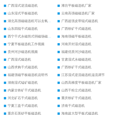
广西湿式逆流磁选机
潍坊平板磁选机厂家
山东湿式平板磁选机
云南高强磁磁选机厂家
湖北高强磁磁选机可以去氧化铝
广西超强皮带辊式磁选机
山东四辊干式磁选机
广西铁矿干式磁选机
西宁干式永磁筒式弱磁场磁选机结构图
海南强磁平板磁选机
宁夏平板磁选机工作视频
河南开封湿式磁选机
贵州河沙磁选机视频
福建优质河沙磁选机
广西湿式磁选机
甘肃湿式永磁磁选机
山西求购干式磁选机
广西铁矿干式磁选机
福建强磁平板磁选机说明书
江苏湿式逆流磁选机溢流调节
湖南湿式锰矿磁选机
山西高梯度平板磁选机厂家
内蒙古铁矿干式磁选机
山西干粉立式磁选机
河北矿石干式磁选机
重庆铁矿干式磁选机
宁夏三盘干式磁选机
济南干式磁选机
重庆石英砂平板磁选机
海南超大型平板式磁选机