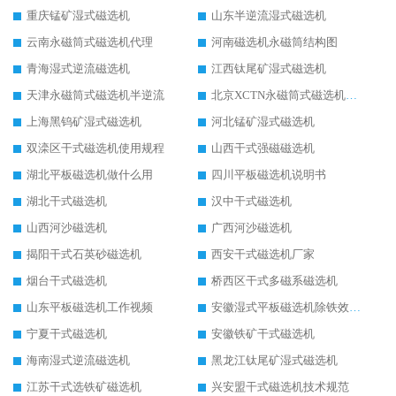
重庆锰矿湿式磁选机
山东半逆流湿式磁选机
云南永磁筒式磁选机代理
河南磁选机永磁筒结构图
青海湿式逆流磁选机
江西钛尾矿湿式磁选机
天津永磁筒式磁选机半逆流
北京XCTN永磁筒式磁选机磁块位置
上海黑钨矿湿式磁选机
河北锰矿湿式磁选机
双滦区干式磁选机使用规程
山西干式强磁磁选机
湖北平板磁选机做什么用
四川平板磁选机说明书
湖北干式磁选机
汉中干式磁选机
山西河沙磁选机
广西河沙磁选机
揭阳干式石英砂磁选机
西安干式磁选机厂家
烟台干式磁选机
桥西区干式多磁系磁选机
山东平板磁选机工作视频
安徽湿式平板磁选机除铁效果怎么样
宁夏干式磁选机
安徽铁矿干式磁选机
海南湿式逆流磁选机
黑龙江钛尾矿湿式磁选机
江苏干式选铁矿磁选机
兴安盟干式磁选机技术规范