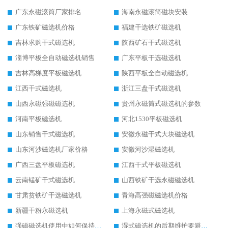
广东永磁滚筒厂家排名
海南永磁滚筒磁块安装
广东铁矿磁选机价格
福建干选铁矿磁选机
吉林求购干式磁选机
陕西矿石干式磁选机
淄博平板全自动磁选机销售
广东平板干选磁选机
吉林高梯度平板磁选机
陕西平板全自动磁选机
江西干式磁选机
浙江三盘干式磁选机
山西永磁强磁磁选机
贵州永磁筒式磁选机的参数
河南平板磁选机
河北1530平板磁选机
山东销售干式磁选机
安徽永磁干式大块磁选机
山东河沙磁选机厂家价格
安徽河沙湿磁选机
广西三盘平板磁选机
江西干式平板磁选机
云南锰矿干式磁选机
山西铁矿干选永磁磁选机
甘肃贫铁矿干选磁选机
青海高强磁磁选机价格
新疆干粉永磁选机
上海永磁式磁选机
强磁磁选机使用中如何保持其顺畅运行
湿式磁选机的后期维护要避开哪些坑