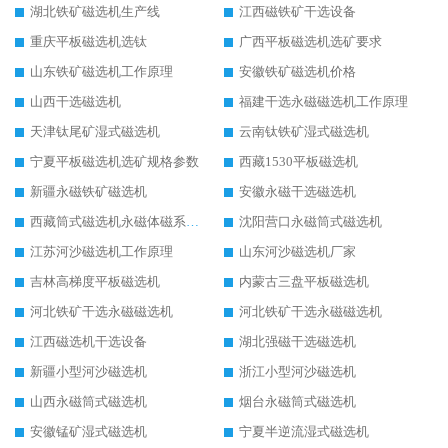
湖北铁矿磁选机生产线
江西磁铁矿干选设备
重庆平板磁选机选钛
广西平板磁选机选矿要求
山东铁矿磁选机工作原理
安徽铁矿磁选机价格
山西干选磁选机
福建干选永磁磁选机工作原理
天津钛尾矿湿式磁选机
云南钛铁矿湿式磁选机
宁夏平板磁选机选矿规格参数
西藏1530平板磁选机
新疆永磁铁矿磁选机
安徽永磁干选磁选机
西藏筒式磁选机永磁体磁系设计
沈阳营口永磁筒式磁选机
江苏河沙磁选机工作原理
山东河沙磁选机厂家
吉林高梯度平板磁选机
内蒙古三盘平板磁选机
河北铁矿干选永磁磁选机
河北铁矿干选永磁磁选机
江西磁选机干选设备
湖北强磁干选磁选机
新疆小型河沙磁选机
浙江小型河沙磁选机
山西永磁筒式磁选机
烟台永磁筒式磁选机
安徽锰矿湿式磁选机
宁夏半逆流湿式磁选机