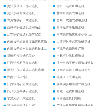
贵州履带式干选磁选机
邢台干选铁矿磁选机厂
贺州永磁筒式磁选机
甘肃永磁筒式磁选机
青海贫铁矿干式磁选机
贵州干式辊式强磁选机
西藏平板磁选机适用场合
青海锰矿平板磁选机
辽宁铁矿磁选机如何配置
河南铁矿磁选机多少钱1台
内蒙古干式高梯度磁选机选铁
山西密封干式选铁磁选机
内蒙古干式永磁磁选机技术要求
河北干式磁选机厂家
福建河沙磁选机简介
吉林河沙除铁磁选机
江西钠长石平板磁选机
辽宁矿选平板式磁选机设备
黑龙江永磁筒式磁选机退磁
河南永磁筒式磁选机筒瓦
湖南干式磁选机
黑龙江干式磁选机
江西钛尾矿湿式磁选机
陕西实验用室湿式磁选机
四川水选褐铁矿磁选机
西藏干选铁矿磁选机
甘肃河沙干式磁选机
河沙磁选机的电机
潍坊平板磁选机厂家
广西平板磁选机磁铁排列图