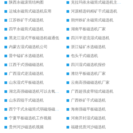
陕西永磁滚筒结构图
克拉玛依永磁筒式磁选机主要技术参数
运城永磁筒式磁选机应用
河源精选钨精矿干式磁选机
江苏铁矿干式磁选机
朔州铁矿永磁筒式磁选机
四平永磁筒式磁选机
湖南平板磁选机厂家
黑龙江湿式平板磁选机磁通低
四川半逆流湿式磁选机
内蒙古湿式磁选机公司
浙江锰矿水选磁选机
晋中锰矿水选磁选机
包头干式磁选机
江西干式强磁磁选机
四川湿式磁选机报价
广西湿式逆流磁选机
潍坊平板磁选机厂家
山东湿式平板磁选机
云南高强磁磁选机厂家
湖北高强磁磁选机可以去氧化铝
广西超强皮带辊式磁选机
山东四辊干式磁选机
广西铁矿干式磁选机
西宁干式永磁筒式弱磁场磁选机结构图
海南强磁平板磁选机
宁夏平板磁选机工作视频
河南开封湿式磁选机
贵州河沙磁选机视频
福建优质河沙磁选机