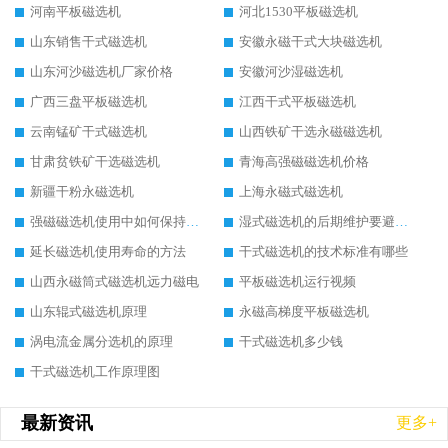
河南平板磁选机
河北1530平板磁选机
山东销售干式磁选机
安徽永磁干式大块磁选机
山东河沙磁选机厂家价格
安徽河沙湿磁选机
广西三盘平板磁选机
江西干式平板磁选机
云南锰矿干式磁选机
山西铁矿干选永磁磁选机
甘肃贫铁矿干选磁选机
青海高强磁磁选机价格
新疆干粉永磁选机
上海永磁式磁选机
强磁磁选机使用中如何保持其顺畅运行
湿式磁选机的后期维护要避开哪些坑
延长磁选机使用寿命的方法
干式磁选机的技术标准有哪些
山西永磁筒式磁选机远力磁电
平板磁选机运行视频
山东辊式磁选机原理
永磁高梯度平板磁选机
涡电流金属分选机的原理
干式磁选机多少钱
干式磁选机工作原理图
最新资讯
更多+