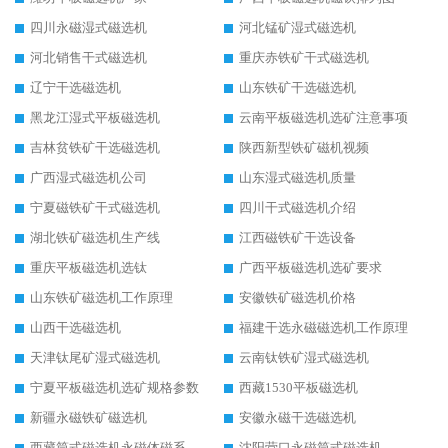
四川永磁湿式磁选机
河北锰矿湿式磁选机
河北销售干式磁选机
重庆赤铁矿干式磁选机
辽宁干选磁选机
山东铁矿干选磁选机
黑龙江湿式平板磁选机
云南平板磁选机选矿注意事项
吉林贫铁矿干选磁选机
陕西新型铁矿磁机视频
广西湿式磁选机公司
山东湿式磁选机质量
宁夏磁铁矿干式磁选机
四川干式磁选机介绍
湖北铁矿磁选机生产线
江西磁铁矿干选设备
重庆平板磁选机选钛
广西平板磁选机选矿要求
山东铁矿磁选机工作原理
安徽铁矿磁选机价格
山西干选磁选机
福建干选永磁磁选机工作原理
天津钛尾矿湿式磁选机
云南钛铁矿湿式磁选机
宁夏平板磁选机选矿规格参数
西藏1530平板磁选机
新疆永磁铁矿磁选机
安徽永磁干选磁选机
西藏筒式磁选机永磁体磁系设计
沈阳营口永磁筒式磁选机