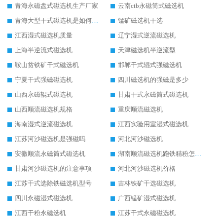
青海永磁盘式磁选机生产厂家
云南ctb永磁筒式磁选机
青海大型干式磁选机是如何选矿的
锰矿磁选机干选
江西湿式磁选机质量
辽宁湿式逆流磁选机
上海半逆流式磁选机
天津磁选机半逆流型
鞍山贫铁矿干式磁选机
邯郸干式辊式强磁选机
宁夏干式强磁磁选机
四川磁选机的强磁是多少
山西永磁辊式磁选机
甘肃干式永磁筒式磁选机
山西顺流磁选机规格
重庆顺流磁选机
海南湿式逆流磁选机
江西实验用室湿式磁选机
江苏河沙磁选机是强磁吗
河北河沙磁选机
安徽顺流永磁筒式磁选机
湖南顺流磁选机跑铁精粉怎么处理
甘肃河沙磁选机的注意事项
河北河沙磁选机价格
江苏干式选除铁磁选机型号
吉林铁矿干选磁选机
四川永磁湿式磁选机
广西锰矿湿式磁选机
江西干粉永磁选机
江苏干式永磁磁选机