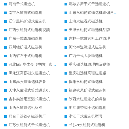
河南干式磁选机
鄂尔多斯干式干选磁选机
南宁永磁筒式磁选机
山东永磁筒式磁选机磁偏角怎么调整
辽宁黑钨矿湿式磁选机
上海永磁湿式磁选机
江西永磁筒式磁选机视频
天津永磁筒式磁选机品牌
广东干式铁粉磁选机
吉林干式磁选机工作原理
四川锰矿湿式磁选机
河北半逆流湿式磁选机
山西矿石干式磁选机
广西干式大块磁选机
河北hth·华体会（中国）官方网站-hth.com 工作视频
重庆磁选机原理图及视频
黑龙江高强磁永磁磁选机
重庆磁选机高强磁磁辊
山东高强磁磁选机设备
揭阳永磁筒式磁选机
天津永磁湿式筒式磁选机
福建钛尾矿湿式磁选机
吉林实验用室湿式磁选机
陕西永磁磁选机的调整
山西永磁磁选机标准
浙江履带式干选磁选机
邢台干选铁矿磁选机厂
浙江干式磁选机型号
江苏永磁筒式干式磁选机
长沙ct永磁筒式磁选机