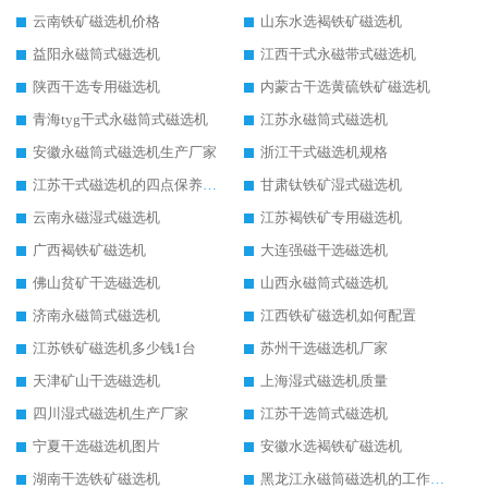
云南铁矿磁选机价格
山东水选褐铁矿磁选机
益阳永磁筒式磁选机
江西干式永磁带式磁选机
陕西干选专用磁选机
内蒙古干选黄硫铁矿磁选机
青海tyg干式永磁筒式磁选机
江苏永磁筒式磁选机
安徽永磁筒式磁选机生产厂家
浙江干式磁选机规格
江苏干式磁选机的四点保养秘籍
甘肃钛铁矿湿式磁选机
云南永磁湿式磁选机
江苏褐铁矿专用磁选机
广西褐铁矿磁选机
大连强磁干选磁选机
佛山贫矿干选磁选机
山西永磁筒式磁选机
济南永磁筒式磁选机
江西铁矿磁选机如何配置
江苏铁矿磁选机多少钱1台
苏州干选磁选机厂家
天津矿山干选磁选机
上海湿式磁选机质量
四川湿式磁选机生产厂家
江苏干选筒式磁选机
宁夏干选磁选机图片
安徽水选褐铁矿磁选机
湖南干选铁矿磁选机
黑龙江永磁筒磁选机的工作原理