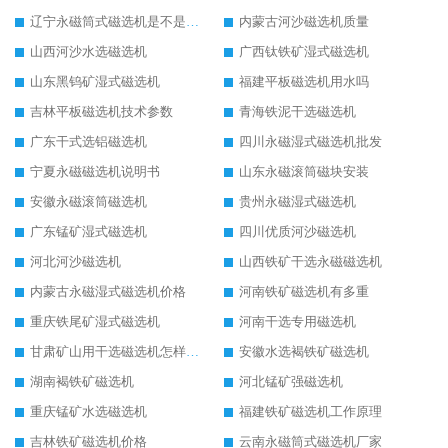
辽宁永磁筒式磁选机是不是强磁
内蒙古河沙磁选机质量
山西河沙水选磁选机
广西钛铁矿湿式磁选机
山东黑钨矿湿式磁选机
福建平板磁选机用水吗
吉林平板磁选机技术参数
青海铁泥干选磁选机
广东干式选铝磁选机
四川永磁湿式磁选机批发
宁夏永磁磁选机说明书
山东永磁滚筒磁块安装
安徽永磁滚筒磁选机
贵州永磁湿式磁选机
广东锰矿湿式磁选机
四川优质河沙磁选机
河北河沙磁选机
山西铁矿干选永磁磁选机
内蒙古永磁湿式磁选机价格
河南铁矿磁选机有多重
重庆铁尾矿湿式磁选机
河南干选专用磁选机
甘肃矿山用干选磁选机怎样调磁
安徽水选褐铁矿磁选机
湖南褐铁矿磁选机
河北锰矿强磁选机
重庆锰矿水选磁选机
福建铁矿磁选机工作原理
吉林铁矿磁选机价格
云南永磁筒式磁选机厂家