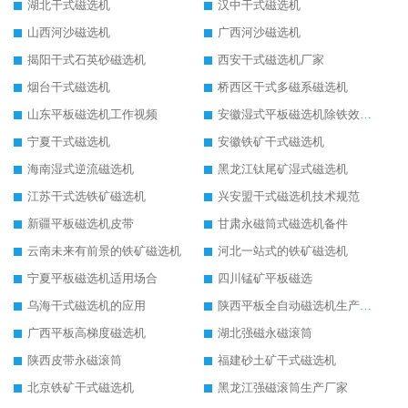
湖北干式磁选机
汉中干式磁选机
山西河沙磁选机
广西河沙磁选机
揭阳干式石英砂磁选机
西安干式磁选机厂家
烟台干式磁选机
桥西区干式多磁系磁选机
山东平板磁选机工作视频
安徽湿式平板磁选机除铁效果怎么样
宁夏干式磁选机
安徽铁矿干式磁选机
海南湿式逆流磁选机
黑龙江钛尾矿湿式磁选机
江苏干式选铁矿磁选机
兴安盟干式磁选机技术规范
新疆平板磁选机皮带
甘肃永磁筒式磁选机备件
云南未来有前景的铁矿磁选机
河北一站式的铁矿磁选机
宁夏平板磁选机适用场合
四川锰矿平板磁选
乌海干式磁选机的应用
陕西平板全自动磁选机生产厂家
广西平板高梯度磁选机
湖北强磁永磁滚筒
陕西皮带永磁滚筒
福建砂土矿干式磁选机
北京铁矿干式磁选机
黑龙江强磁滚筒生产厂家