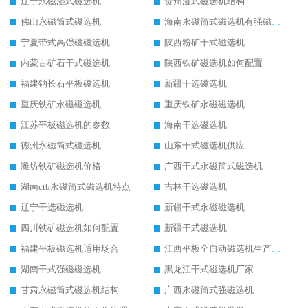
辽宁永磁湿式磁选机
贵州湿式磁选机结构
佛山永磁筒式磁选机
海南永磁筒式磁选机有强磁的吗
宁夏带式高强磁磁选机
陕西粉矿干式磁选机
内蒙古矿石干式磁选机
陕西铁矿磁选机如何配置
福建钠长石平板磁选机
新疆干选磁选机
重庆铁矿永磁磁选机
重庆铁矿永磁磁选机
江苏平板磁选机的参数
海南干选磁选机
德州永磁筒式磁选机
山东干式磁选机供应
潍坊铁矿磁选机价格
广西干式永磁筒式磁选机
湖南ctb永磁筒式磁选机特点
吉林干选磁选机
辽宁干选磁选机
新疆干式永磁磁选机
四川铁矿磁选机如何配置
新疆干式磁选机
福建平板磁选机适用场合
江西平板全自动磁选机生产厂家
湖南干式强磁磁选机
黑龙江干式磁选机厂家
甘肃永磁筒式磁选机结构
广西永磁筒式强磁选机