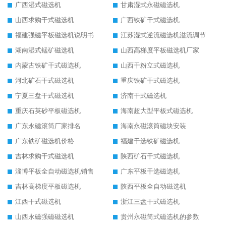
广西湿式磁选机
甘肃湿式永磁磁选机
山西求购干式磁选机
广西铁矿干式磁选机
福建强磁平板磁选机说明书
江苏湿式逆流磁选机溢流调节
湖南湿式锰矿磁选机
山西高梯度平板磁选机厂家
内蒙古铁矿干式磁选机
山西干粉立式磁选机
河北矿石干式磁选机
重庆铁矿干式磁选机
宁夏三盘干式磁选机
济南干式磁选机
重庆石英砂平板磁选机
海南超大型平板式磁选机
广东永磁滚筒厂家排名
海南永磁滚筒磁块安装
广东铁矿磁选机价格
福建干选铁矿磁选机
吉林求购干式磁选机
陕西矿石干式磁选机
淄博平板全自动磁选机销售
广东平板干选磁选机
吉林高梯度平板磁选机
陕西平板全自动磁选机
江西干式磁选机
浙江三盘干式磁选机
山西永磁强磁磁选机
贵州永磁筒式磁选机的参数