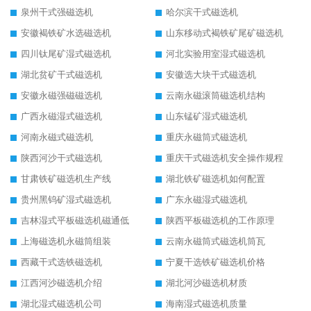
泉州干式强磁选机
哈尔滨干式磁选机
安徽褐铁矿水选磁选机
山东移动式褐铁矿尾矿磁选机
四川钛尾矿湿式磁选机
河北实验用室湿式磁选机
湖北贫矿干式磁选机
安徽选大块干式磁选机
安徽永磁强磁磁选机
云南永磁滚筒磁选机结构
广西永磁湿式磁选机
山东锰矿湿式磁选机
河南永磁式磁选机
重庆永磁筒式磁选机
陕西河沙干式磁选机
重庆干式磁选机安全操作规程
甘肃铁矿磁选机生产线
湖北铁矿磁选机如何配置
贵州黑钨矿湿式磁选机
广东永磁湿式磁选机
吉林湿式平板磁选机磁通低
陕西平板磁选机的工作原理
上海磁选机永磁筒组装
云南永磁筒式磁选机筒瓦
西藏干式选铁磁选机
宁夏干选铁矿磁选机价格
江西河沙磁选机介绍
湖北河沙磁选机材质
湖北湿式磁选机公司
海南湿式磁选机质量