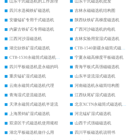
山东干式磁选机的工作原理
山东干式磁选机批发
四川水选褐铁矿磁选机
吉林永磁磁选机结构图
安徽锰矿专用干式磁选机
陕西钛铁矿高梯度磁选机
内蒙古铁矿石专用磁选机
广西河沙磁选机的电机
江西河沙湿磁选机
吉林实验用室湿式磁选机
湖北钛铁矿湿式磁选机
CTB-1540新疆永磁筒式磁选机
CTB-1530永磁筒式磁选机代理商
宁夏永磁高梯度平板磁选机
四川平板磁选机是永磁的吗
青海平板式高强磁磁选机
重庆锰矿湿式磁选机
山东半逆流湿式磁选机
云南永磁筒式磁选机代理
河南磁选机永磁筒结构图
青海湿式逆流磁选机
江西钛尾矿湿式磁选机
天津永磁筒式磁选机半逆流
北京XCTN永磁筒式磁选机磁块位置
上海黑钨矿湿式磁选机
河北锰矿湿式磁选机
双滦区干式磁选机使用规程
山西干式强磁磁选机
湖北平板磁选机做什么用
四川平板磁选机说明书