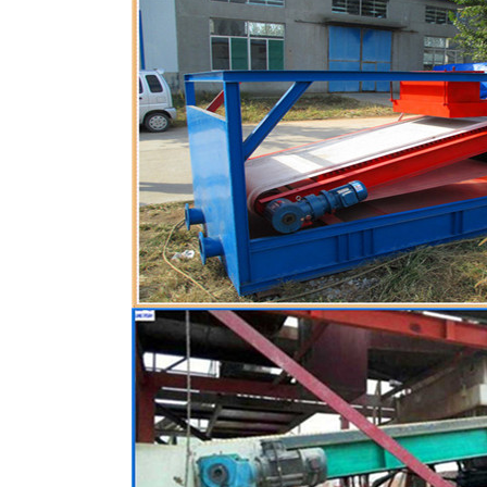
磁选机
稀土永磁辊式强磁选机
RCT系