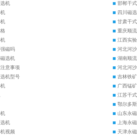
磁选机
邯郸干式
选机
四川磁选
选机
甘肃干式
规格
重庆顺流
选机
江西实验
是强磁吗
河北河沙
式磁选机
湖南顺流
的注意事项
河北河沙
磁选机型号
吉林铁矿
选机
广西锰矿
机
江苏干式
鄂尔多斯
选机
山东永磁
磁选机
上海永磁
选机视频
天津永磁