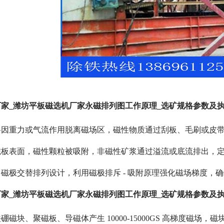
家_潍坊平板磁选机厂家永磁排列图工作原理_选矿规格参数及
料因重力或气流作用脱离磁场区，磁性物质通过刮板、毛刷或皮
磁板表面，磁性颗粒被吸附，非磁性矿浆通过溢流或底流排出，
磁极交替排列设计，利用磁极排斥 - 吸附原理强化磁场梯度，
家_潍坊平板磁选机厂家永磁排列图工作原理_选矿规格参数及执
磁块、聚磁板、导磁体产生 10000-15000GS 高梯度磁场，磁块