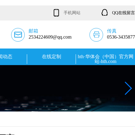
手机网站
QQ在线留言
邮箱
传真
2534224609@qq.com
0536-3435877
闻动态
在线定制
hth·华体会（中国）官方网
站-hth.com