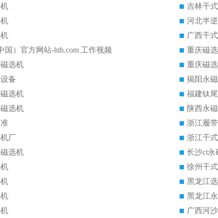
选机
吉林干式
选机
河北半逆
选机
广西干式
中国）官方网站-hth.com 工作视频
重庆磁选
磁磁选机
重庆磁选
机设备
揭阳永磁
式磁选机
福建钛尾
式磁选机
陕西永磁
标准
浙江履带
选机厂
浙江干式
式磁选机
长沙ct
选机
徐州干式
选机
黑龙江选
选机
黑龙江永
选机
广西河沙