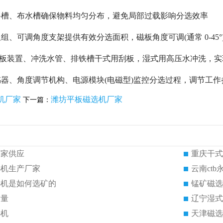
料槽、布水槽确保物料均匀分布，避免局部过载影响分选效率
组、可调角度支架提供有效分选面积，磁板角度可调(通常 0-45
统刮板装置、冲洗水管、排铁槽干式用刮板，湿式用高压水冲洗，
器、角度调节机构、电源模块(电磁型)监控分选过程，调节工作
机厂家
潍坊平板磁选机厂家
下一篇：
厂家供应
重庆干式
选机生产厂家
云南ct
选机是如何选矿的
锰矿磁选
质量
辽宁湿式
选机
天津磁选