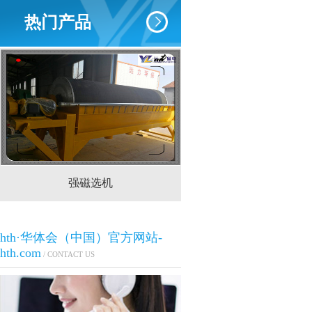
热门产品
强磁选机
CTS(N.B)永磁筒式
hth·华体会（中国）官方网站-
hth.com
/ CONTACT US