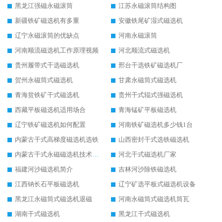
黑龙江强磁永磁滚筒
江苏永磁滚筒结构图
新疆铁矿磁选机有多重
安徽铁尾矿湿式磁选机
辽宁永磁滚筒的优缺点
河南永磁滚筒
河南顺流磁选机工作原理视频
河北顺流式磁选机
贵州履带式干选磁选机
邢台干选铁矿磁选机厂
贺州永磁筒式磁选机
甘肃永磁筒式磁选机
青海贫铁矿干式磁选机
贵州干式辊式强磁选机
西藏平板磁选机适用场合
青海锰矿平板磁选机
辽宁铁矿磁选机如何配置
河南铁矿磁选机多少钱1台
内蒙古干式高梯度磁选机选铁
山西密封干式选铁磁选机
内蒙古干式永磁磁选机技术要求
河北干式磁选机厂家
福建河沙磁选机简介
吉林河沙除铁磁选机
江西钠长石平板磁选机
辽宁矿选平板式磁选机设备
黑龙江永磁筒式磁选机退磁
河南永磁筒式磁选机筒瓦
湖南干式磁选机
黑龙江干式磁选机