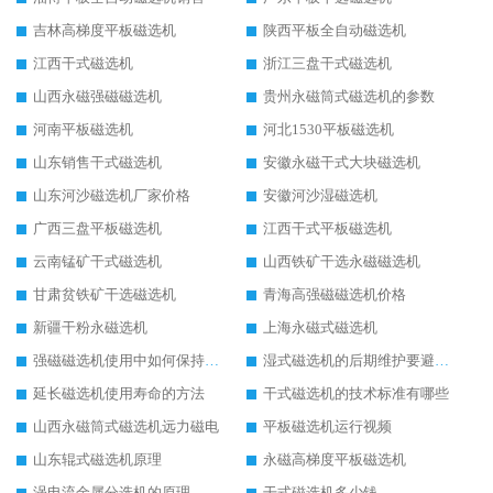
吉林高梯度平板磁选机
陕西平板全自动磁选机
江西干式磁选机
浙江三盘干式磁选机
山西永磁强磁磁选机
贵州永磁筒式磁选机的参数
河南平板磁选机
河北1530平板磁选机
山东销售干式磁选机
安徽永磁干式大块磁选机
山东河沙磁选机厂家价格
安徽河沙湿磁选机
广西三盘平板磁选机
江西干式平板磁选机
云南锰矿干式磁选机
山西铁矿干选永磁磁选机
甘肃贫铁矿干选磁选机
青海高强磁磁选机价格
新疆干粉永磁选机
上海永磁式磁选机
强磁磁选机使用中如何保持其顺畅运行
湿式磁选机的后期维护要避开哪些坑
延长磁选机使用寿命的方法
干式磁选机的技术标准有哪些
山西永磁筒式磁选机远力磁电
平板磁选机运行视频
山东辊式磁选机原理
永磁高梯度平板磁选机
涡电流金属分选机的原理
干式磁选机多少钱