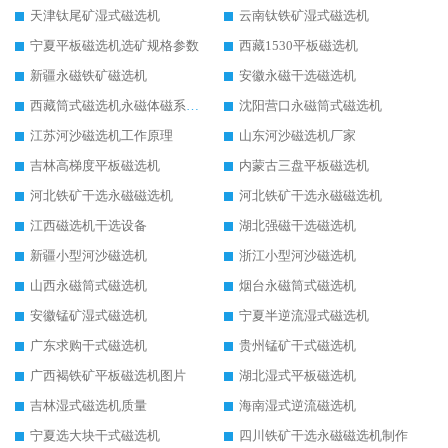
天津钛尾矿湿式磁选机
云南钛铁矿湿式磁选机
宁夏平板磁选机选矿规格参数
西藏1530平板磁选机
新疆永磁铁矿磁选机
安徽永磁干选磁选机
西藏筒式磁选机永磁体磁系设计
沈阳营口永磁筒式磁选机
江苏河沙磁选机工作原理
山东河沙磁选机厂家
吉林高梯度平板磁选机
内蒙古三盘平板磁选机
河北铁矿干选永磁磁选机
河北铁矿干选永磁磁选机
江西磁选机干选设备
湖北强磁干选磁选机
新疆小型河沙磁选机
浙江小型河沙磁选机
山西永磁筒式磁选机
烟台永磁筒式磁选机
安徽锰矿湿式磁选机
宁夏半逆流湿式磁选机
广东求购干式磁选机
贵州锰矿干式磁选机
广西褐铁矿平板磁选机图片
湖北湿式平板磁选机
吉林湿式磁选机质量
海南湿式逆流磁选机
宁夏选大块干式磁选机
四川铁矿干选永磁磁选机制作