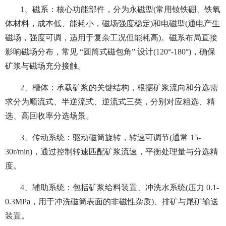
1、磁系：核心功能部件，分为永磁型(常用钕铁硼、铁氧
体材料，成本低、能耗小，磁场强度稳定)和电磁型(通电产生
磁场，强度可调，适用于复杂工况但能耗高)。磁系布局直接
影响磁场分布，常见 “圆筒式磁包角” 设计(120°-180°)，确保
矿浆与磁场充分接触。
2、槽体：承载矿浆的关键结构，根据矿浆流向和分选需
求分为顺流式、半逆流式、逆流式三类，分别对应粗选、精
选、高回收率分选场景。
3、传动系统：驱动磁筒旋转，转速可调节(通常 15-
30r/min)，通过控制转速匹配矿浆流速，平衡处理量与分选精
度。
4、辅助系统：包括矿浆给料装置、冲洗水系统(压力 0.1-
0.3MPa，用于冲洗磁筒表面的非磁性杂质)、排矿与尾矿输送
装置。