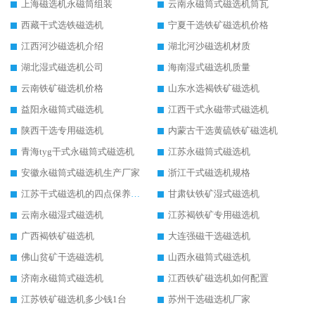
上海磁选机永磁筒组装
云南永磁筒式磁选机筒瓦
西藏干式选铁磁选机
宁夏干选铁矿磁选机价格
江西河沙磁选机介绍
湖北河沙磁选机材质
湖北湿式磁选机公司
海南湿式磁选机质量
云南铁矿磁选机价格
山东水选褐铁矿磁选机
益阳永磁筒式磁选机
江西干式永磁带式磁选机
陕西干选专用磁选机
内蒙古干选黄硫铁矿磁选机
青海tyg干式永磁筒式磁选机
江苏永磁筒式磁选机
安徽永磁筒式磁选机生产厂家
浙江干式磁选机规格
江苏干式磁选机的四点保养秘籍
甘肃钛铁矿湿式磁选机
云南永磁湿式磁选机
江苏褐铁矿专用磁选机
广西褐铁矿磁选机
大连强磁干选磁选机
佛山贫矿干选磁选机
山西永磁筒式磁选机
济南永磁筒式磁选机
江西铁矿磁选机如何配置
江苏铁矿磁选机多少钱1台
苏州干选磁选机厂家