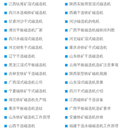
江西钛尾矿湿式磁选机
陕西实验用室湿式磁选机
四川水选褐铁矿磁选机
西藏干选铁矿磁选机
甘肃河沙干式磁选机
河沙磁选机的电机
潍坊平板磁选机厂家
广西平板磁选机磁铁排列图
四川永磁湿式磁选机
河北锰矿湿式磁选机
河北销售干式磁选机
重庆赤铁矿干式磁选机
辽宁干选磁选机
山东铁矿干选磁选机
黑龙江湿式平板磁选机
云南平板磁选机选矿注意事项
吉林贫铁矿干选磁选机
陕西新型铁矿磁机视频
广西湿式磁选机公司
山东湿式磁选机质量
宁夏磁铁矿干式磁选机
四川干式磁选机介绍
湖北铁矿磁选机生产线
江西磁铁矿干选设备
重庆平板磁选机选钛
广西平板磁选机选矿要求
山东铁矿磁选机工作原理
安徽铁矿磁选机价格
山西干选磁选机
福建干选永磁磁选机工作原理