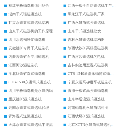
福建平板磁选机适用场合
江西平板全自动磁选机生产厂家
湖南干式强磁磁选机
黑龙江干式磁选机厂家
甘肃永磁筒式磁选机结构
广西永磁筒式强磁选机
山东干式磁选机的工作原理
山东干式磁选机批发
四川水选褐铁矿磁选机
吉林永磁磁选机结构图
安徽锰矿专用干式磁选机
陕西钛铁矿高梯度磁选机
内蒙古铁矿石专用磁选机
广西河沙磁选机的电机
江西河沙湿磁选机
吉林实验用室湿式磁选机
湖北钛铁矿湿式磁选机
CTB-1540新疆永磁筒式磁选机
CTB-1530永磁筒式磁选机代理商
宁夏永磁高梯度平板磁选机
四川平板磁选机是永磁的吗
青海平板式高强磁磁选机
重庆锰矿湿式磁选机
山东半逆流湿式磁选机
云南永磁筒式磁选机代理
河南磁选机永磁筒结构图
青海湿式逆流磁选机
江西钛尾矿湿式磁选机
天津永磁筒式磁选机半逆流
北京XCTN永磁筒式磁选机磁块位置