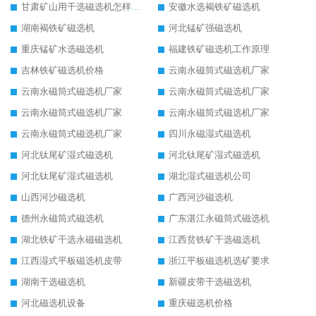
甘肃矿山用干选磁选机怎样调磁
安徽水选褐铁矿磁选机
湖南褐铁矿磁选机
河北锰矿强磁选机
重庆锰矿水选磁选机
福建铁矿磁选机工作原理
吉林铁矿磁选机价格
云南永磁筒式磁选机厂家
云南永磁筒式磁选机厂家
云南永磁筒式磁选机厂家
云南永磁筒式磁选机厂家
云南永磁筒式磁选机厂家
云南永磁筒式磁选机厂家
四川永磁湿式磁选机
河北钛尾矿湿式磁选机
河北钛尾矿湿式磁选机
河北钛尾矿湿式磁选机
湖北湿式磁选机公司
山西河沙磁选机
广西河沙磁选机
德州永磁筒式磁选机
广东湛江永磁筒式磁选机
湖北铁矿干选永磁磁选机
江西贫铁矿干选磁选机
江西湿式平板磁选机皮带
浙江平板磁选机选矿要求
湖南干选磁选机
新疆皮带干选磁选机
河北磁选机设备
重庆磁选机价格