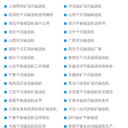
上海黑钨矿湿式磁选机
河北锰矿湿式磁选机
双滦区干式磁选机使用规程
山西干式强磁磁选机
湖北平板磁选机做什么用
四川平板磁选机说明书
湖北干式磁选机
汉中干式磁选机
山西河沙磁选机
广西河沙磁选机
揭阳干式石英砂磁选机
西安干式磁选机厂家
烟台干式磁选机
桥西区干式多磁系磁选机
山东平板磁选机工作视频
安徽湿式平板磁选机除铁效果怎么样
宁夏干式磁选机
安徽铁矿干式磁选机
海南湿式逆流磁选机
黑龙江钛尾矿湿式磁选机
江苏干式选铁矿磁选机
兴安盟干式磁选机技术规范
新疆平板磁选机皮带
甘肃永磁筒式磁选机备件
云南未来有前景的铁矿磁选机
河北一站式的铁矿磁选机
宁夏平板磁选机适用场合
四川锰矿平板磁选
乌海干式磁选机的应用
陕西平板全自动磁选机生产厂家