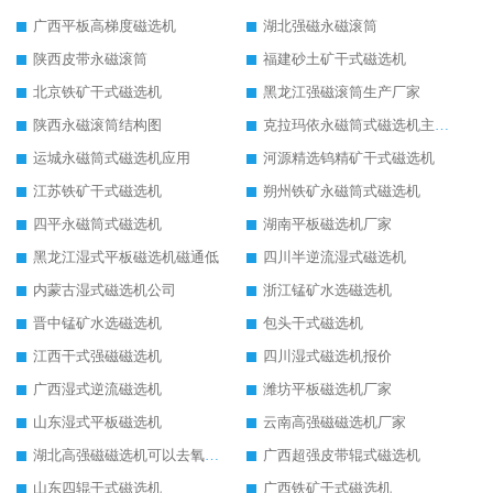
广西平板高梯度磁选机
湖北强磁永磁滚筒
陕西皮带永磁滚筒
福建砂土矿干式磁选机
北京铁矿干式磁选机
黑龙江强磁滚筒生产厂家
陕西永磁滚筒结构图
克拉玛依永磁筒式磁选机主要技术参数
运城永磁筒式磁选机应用
河源精选钨精矿干式磁选机
江苏铁矿干式磁选机
朔州铁矿永磁筒式磁选机
四平永磁筒式磁选机
湖南平板磁选机厂家
黑龙江湿式平板磁选机磁通低
四川半逆流湿式磁选机
内蒙古湿式磁选机公司
浙江锰矿水选磁选机
晋中锰矿水选磁选机
包头干式磁选机
江西干式强磁磁选机
四川湿式磁选机报价
广西湿式逆流磁选机
潍坊平板磁选机厂家
山东湿式平板磁选机
云南高强磁磁选机厂家
湖北高强磁磁选机可以去氧化铝
广西超强皮带辊式磁选机
山东四辊干式磁选机
广西铁矿干式磁选机