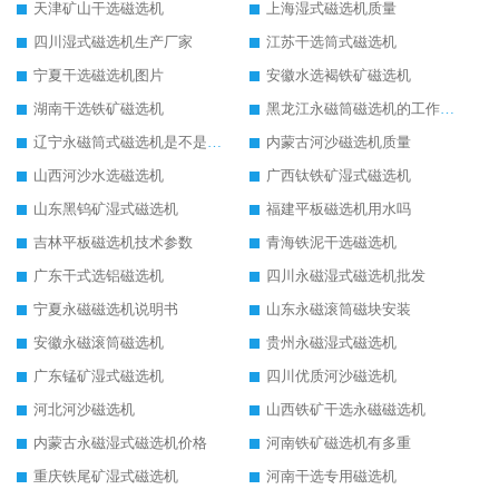
天津矿山干选磁选机
上海湿式磁选机质量
四川湿式磁选机生产厂家
江苏干选筒式磁选机
宁夏干选磁选机图片
安徽水选褐铁矿磁选机
湖南干选铁矿磁选机
黑龙江永磁筒磁选机的工作原理
辽宁永磁筒式磁选机是不是强磁
内蒙古河沙磁选机质量
山西河沙水选磁选机
广西钛铁矿湿式磁选机
山东黑钨矿湿式磁选机
福建平板磁选机用水吗
吉林平板磁选机技术参数
青海铁泥干选磁选机
广东干式选铝磁选机
四川永磁湿式磁选机批发
宁夏永磁磁选机说明书
山东永磁滚筒磁块安装
安徽永磁滚筒磁选机
贵州永磁湿式磁选机
广东锰矿湿式磁选机
四川优质河沙磁选机
河北河沙磁选机
山西铁矿干选永磁磁选机
内蒙古永磁湿式磁选机价格
河南铁矿磁选机有多重
重庆铁尾矿湿式磁选机
河南干选专用磁选机