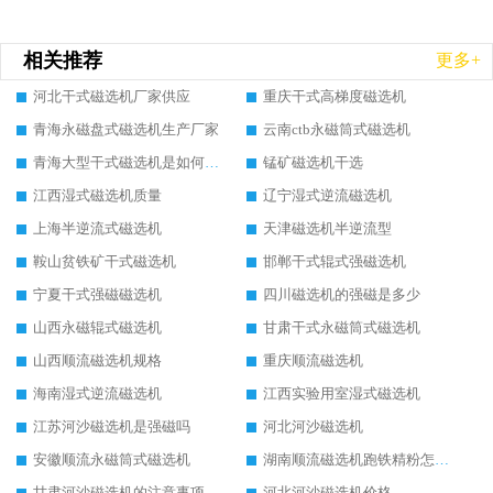
相关推荐
更多+
河北干式磁选机厂家供应
重庆干式高梯度磁选机
青海永磁盘式磁选机生产厂家
云南ctb永磁筒式磁选机
青海大型干式磁选机是如何选矿的
锰矿磁选机干选
江西湿式磁选机质量
辽宁湿式逆流磁选机
上海半逆流式磁选机
天津磁选机半逆流型
鞍山贫铁矿干式磁选机
邯郸干式辊式强磁选机
宁夏干式强磁磁选机
四川磁选机的强磁是多少
山西永磁辊式磁选机
甘肃干式永磁筒式磁选机
山西顺流磁选机规格
重庆顺流磁选机
海南湿式逆流磁选机
江西实验用室湿式磁选机
江苏河沙磁选机是强磁吗
河北河沙磁选机
安徽顺流永磁筒式磁选机
湖南顺流磁选机跑铁精粉怎么处理
甘肃河沙磁选机的注意事项
河北河沙磁选机价格