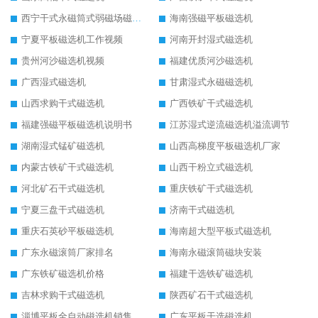
西宁干式永磁筒式弱磁场磁选机结构图
海南强磁平板磁选机
宁夏平板磁选机工作视频
河南开封湿式磁选机
贵州河沙磁选机视频
福建优质河沙磁选机
广西湿式磁选机
甘肃湿式永磁磁选机
山西求购干式磁选机
广西铁矿干式磁选机
福建强磁平板磁选机说明书
江苏湿式逆流磁选机溢流调节
湖南湿式锰矿磁选机
山西高梯度平板磁选机厂家
内蒙古铁矿干式磁选机
山西干粉立式磁选机
河北矿石干式磁选机
重庆铁矿干式磁选机
宁夏三盘干式磁选机
济南干式磁选机
重庆石英砂平板磁选机
海南超大型平板式磁选机
广东永磁滚筒厂家排名
海南永磁滚筒磁块安装
广东铁矿磁选机价格
福建干选铁矿磁选机
吉林求购干式磁选机
陕西矿石干式磁选机
淄博平板全自动磁选机销售
广东平板干选磁选机