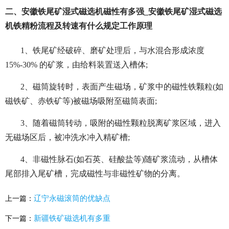
二、安徽铁尾矿湿式磁选机磁性有多强_安徽铁尾矿湿式磁选
机铁精粉流程及转速有什么规定工作原理
1、铁尾矿经破碎、磨矿处理后，与水混合形成浓度
15%-30% 的矿浆，由给料装置送入槽体;
2、磁筒旋转时，表面产生磁场，矿浆中的磁性铁颗粒(如
磁铁矿、赤铁矿等)被磁场吸附至磁筒表面;
3、随着磁筒转动，吸附的磁性颗粒脱离矿浆区域，进入
无磁场区后，被冲洗水冲入精矿槽;
4、非磁性脉石(如石英、硅酸盐等)随矿浆流动，从槽体
尾部排入尾矿槽，完成磁性与非磁性矿物的分离。
辽宁永磁滚筒的优缺点
上一篇：
新疆铁矿磁选机有多重
下一篇：