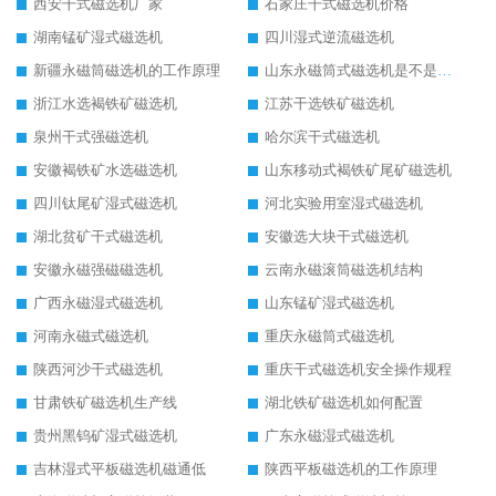
西安干式磁选机厂家
石家庄干式磁选机价格
湖南锰矿湿式磁选机
四川湿式逆流磁选机
新疆永磁筒磁选机的工作原理
山东永磁筒式磁选机是不是强磁
浙江水选褐铁矿磁选机
江苏干选铁矿磁选机
泉州干式强磁选机
哈尔滨干式磁选机
安徽褐铁矿水选磁选机
山东移动式褐铁矿尾矿磁选机
四川钛尾矿湿式磁选机
河北实验用室湿式磁选机
湖北贫矿干式磁选机
安徽选大块干式磁选机
安徽永磁强磁磁选机
云南永磁滚筒磁选机结构
广西永磁湿式磁选机
山东锰矿湿式磁选机
河南永磁式磁选机
重庆永磁筒式磁选机
陕西河沙干式磁选机
重庆干式磁选机安全操作规程
甘肃铁矿磁选机生产线
湖北铁矿磁选机如何配置
贵州黑钨矿湿式磁选机
广东永磁湿式磁选机
吉林湿式平板磁选机磁通低
陕西平板磁选机的工作原理