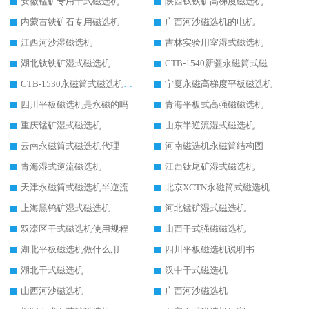
安徽锰矿专用干式磁选机
陕西钛铁矿高梯度磁选机
内蒙古铁矿石专用磁选机
广西河沙磁选机的电机
江西河沙湿磁选机
吉林实验用室湿式磁选机
湖北钛铁矿湿式磁选机
CTB-1540新疆永磁筒式磁选机
CTB-1530永磁筒式磁选机代理商
宁夏永磁高梯度平板磁选机
四川平板磁选机是永磁的吗
青海平板式高强磁磁选机
重庆锰矿湿式磁选机
山东半逆流湿式磁选机
云南永磁筒式磁选机代理
河南磁选机永磁筒结构图
青海湿式逆流磁选机
江西钛尾矿湿式磁选机
天津永磁筒式磁选机半逆流
北京XCTN永磁筒式磁选机磁块位置
上海黑钨矿湿式磁选机
河北锰矿湿式磁选机
双滦区干式磁选机使用规程
山西干式强磁磁选机
湖北平板磁选机做什么用
四川平板磁选机说明书
湖北干式磁选机
汉中干式磁选机
山西河沙磁选机
广西河沙磁选机