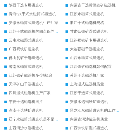
陕西干选专用磁选机
内蒙古干选黄硫铁矿磁选机
青海tyg干式永磁筒式磁选机
江苏永磁筒式磁选机
安徽永磁筒式磁选机生产厂家
浙江干式磁选机规格
江苏干式磁选机的四点保养秘籍
甘肃钛铁矿湿式磁选机
云南永磁湿式磁选机
江苏褐铁矿专用磁选机
广西褐铁矿磁选机
大连强磁干选磁选机
佛山贫矿干选磁选机
山西永磁筒式磁选机
济南永磁筒式磁选机
江西铁矿磁选机如何配置
江苏铁矿磁选机多少钱1台
苏州干选磁选机厂家
天津矿山干选磁选机
上海湿式磁选机质量
四川湿式磁选机生产厂家
江苏干选筒式磁选机
宁夏干选磁选机图片
安徽水选褐铁矿磁选机
湖南干选铁矿磁选机
黑龙江永磁筒磁选机的工作原理
辽宁永磁筒式磁选机是不是强磁
内蒙古河沙磁选机质量
山西河沙水选磁选机
广西钛铁矿湿式磁选机