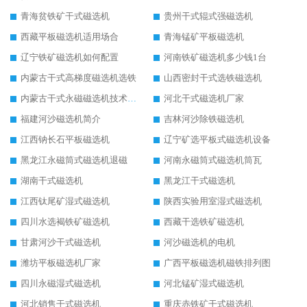
青海贫铁矿干式磁选机
贵州干式辊式强磁选机
西藏平板磁选机适用场合
青海锰矿平板磁选机
辽宁铁矿磁选机如何配置
河南铁矿磁选机多少钱1台
内蒙古干式高梯度磁选机选铁
山西密封干式选铁磁选机
内蒙古干式永磁磁选机技术要求
河北干式磁选机厂家
福建河沙磁选机简介
吉林河沙除铁磁选机
江西钠长石平板磁选机
辽宁矿选平板式磁选机设备
黑龙江永磁筒式磁选机退磁
河南永磁筒式磁选机筒瓦
湖南干式磁选机
黑龙江干式磁选机
江西钛尾矿湿式磁选机
陕西实验用室湿式磁选机
四川水选褐铁矿磁选机
西藏干选铁矿磁选机
甘肃河沙干式磁选机
河沙磁选机的电机
潍坊平板磁选机厂家
广西平板磁选机磁铁排列图
四川永磁湿式磁选机
河北锰矿湿式磁选机
河北销售干式磁选机
重庆赤铁矿干式磁选机