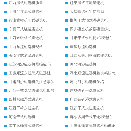
江西湿式磁选机质量
辽宁湿式逆流磁选机
上海半逆流式磁选机
天津磁选机半逆流型
鞍山贫铁矿干式磁选机
邯郸干式辊式强磁选机
宁夏干式强磁磁选机
四川磁选机的强磁是多少
山西永磁辊式磁选机
甘肃干式永磁筒式磁选机
山西顺流磁选机规格
重庆顺流磁选机
海南湿式逆流磁选机
江西实验用室湿式磁选机
江苏河沙磁选机是强磁吗
河北河沙磁选机
安徽顺流永磁筒式磁选机
湖南顺流磁选机跑铁精粉怎么处理
甘肃河沙磁选机的注意事项
河北河沙磁选机价格
江苏干式选除铁磁选机型号
吉林铁矿干选磁选机
四川永磁湿式磁选机
广西锰矿湿式磁选机
江西干粉永磁选机
江苏干式永磁磁选机
河南干式磁选机
鄂尔多斯干式干选磁选机
南宁永磁筒式磁选机
山东永磁筒式磁选机磁偏角怎么调整