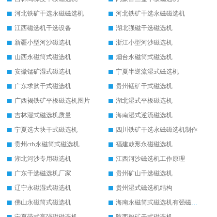
河北铁矿干选永磁磁选机
河北铁矿干选永磁磁选机
江西磁选机干选设备
湖北强磁干选磁选机
新疆小型河沙磁选机
浙江小型河沙磁选机
山西永磁筒式磁选机
烟台永磁筒式磁选机
安徽锰矿湿式磁选机
宁夏半逆流湿式磁选机
广东求购干式磁选机
贵州锰矿干式磁选机
广西褐铁矿平板磁选机图片
湖北湿式平板磁选机
吉林湿式磁选机质量
海南湿式逆流磁选机
宁夏选大块干式磁选机
四川铁矿干选永磁磁选机制作
贵州ctb永磁筒式磁选机
福建鼓形永磁磁选机
湖北河沙专用磁选机
江西河沙磁选机工作原理
广东干选磁选机厂家
贵州矿山干选磁选机
辽宁永磁湿式磁选机
贵州湿式磁选机结构
佛山永磁筒式磁选机
海南永磁筒式磁选机有强磁的吗
宁夏带式高强磁磁选机
陕西粉矿干式磁选机