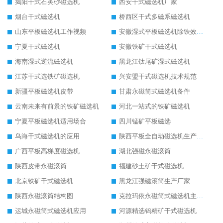
揭阳干式石英砂磁选机
西安干式磁选机厂家
烟台干式磁选机
桥西区干式多磁系磁选机
山东平板磁选机工作视频
安徽湿式平板磁选机除铁效果怎么样
宁夏干式磁选机
安徽铁矿干式磁选机
海南湿式逆流磁选机
黑龙江钛尾矿湿式磁选机
江苏干式选铁矿磁选机
兴安盟干式磁选机技术规范
新疆平板磁选机皮带
甘肃永磁筒式磁选机备件
云南未来有前景的铁矿磁选机
河北一站式的铁矿磁选机
宁夏平板磁选机适用场合
四川锰矿平板磁选
乌海干式磁选机的应用
陕西平板全自动磁选机生产厂家
广西平板高梯度磁选机
湖北强磁永磁滚筒
陕西皮带永磁滚筒
福建砂土矿干式磁选机
北京铁矿干式磁选机
黑龙江强磁滚筒生产厂家
陕西永磁滚筒结构图
克拉玛依永磁筒式磁选机主要技术参数
运城永磁筒式磁选机应用
河源精选钨精矿干式磁选机