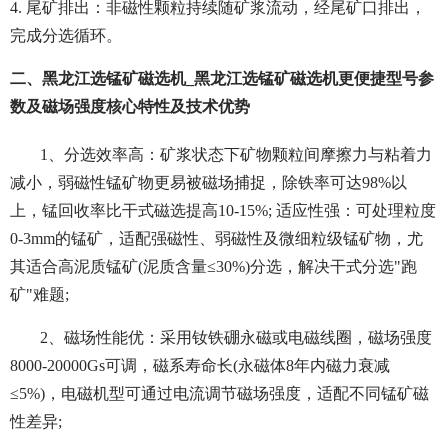
4. 尾矿排出：非磁性颗粒持续随矿浆流动，经尾矿口排出，
完成分选循环。
二、黑龙江选锰矿磁选机_黑龙江选锰矿磁选机更便捷型号参
数及磁场强度核心特性及技术优势
1、
分选效率高：矿浆状态下矿物颗粒间摩擦力与粘着力
减小，弱磁性锰矿物更易被磁场捕捉，除铁率可达98%以
上，锰回收率比干式磁选提高10-15%; 适应性强：可处理粒度
0-3mm的锰矿，适配强磁性、弱磁性及微细粒级锰矿物，尤
其适合高泥质锰矿(泥质含量≤30%)分选，解决干式分选"跑
矿"难题;
2、磁场性能优：采用钕铁硼永磁或电磁线圈，磁场强度
8000-20000Gs可调，磁系寿命长(永磁体8年内磁力衰减
≤5%)，电磁机型可通过电流调节磁场强度，适配不同锰矿磁
性差异;