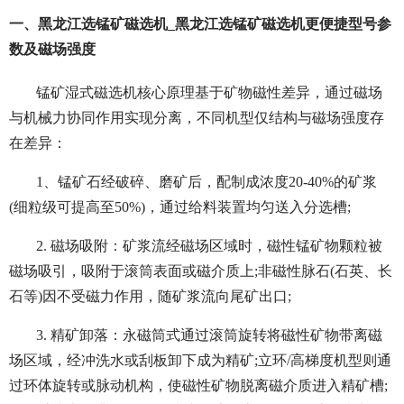
一、黑龙江选锰矿磁选机_黑龙江选锰矿磁选机更便捷型号参
数及磁场强度
锰矿湿式磁选机核心原理基于矿物磁性差异，通过磁场
与机械力协同作用实现分离，不同机型仅结构与磁场强度存
在差异：
1、锰矿石经破碎、磨矿后，配制成浓度20-40%的矿浆
(细粒级可提高至50%)，通过给料装置均匀送入分选槽;
2. 磁场吸附：矿浆流经磁场区域时，磁性锰矿物颗粒被
磁场吸引，吸附于滚筒表面或磁介质上;非磁性脉石(石英、长
石等)因不受磁力作用，随矿浆流向尾矿出口;
3. 精矿卸落：永磁筒式通过滚筒旋转将磁性矿物带离磁
场区域，经冲洗水或刮板卸下成为精矿;立环/高梯度机型则通
过环体旋转或脉动机构，使磁性矿物脱离磁介质进入精矿槽;