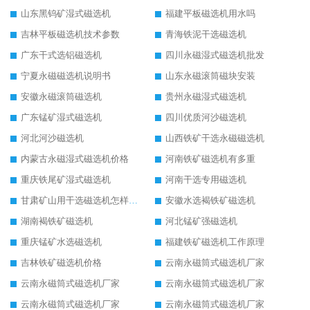
山东黑钨矿湿式磁选机
福建平板磁选机用水吗
吉林平板磁选机技术参数
青海铁泥干选磁选机
广东干式选铝磁选机
四川永磁湿式磁选机批发
宁夏永磁磁选机说明书
山东永磁滚筒磁块安装
安徽永磁滚筒磁选机
贵州永磁湿式磁选机
广东锰矿湿式磁选机
四川优质河沙磁选机
河北河沙磁选机
山西铁矿干选永磁磁选机
内蒙古永磁湿式磁选机价格
河南铁矿磁选机有多重
重庆铁尾矿湿式磁选机
河南干选专用磁选机
甘肃矿山用干选磁选机怎样调磁
安徽水选褐铁矿磁选机
湖南褐铁矿磁选机
河北锰矿强磁选机
重庆锰矿水选磁选机
福建铁矿磁选机工作原理
吉林铁矿磁选机价格
云南永磁筒式磁选机厂家
云南永磁筒式磁选机厂家
云南永磁筒式磁选机厂家
云南永磁筒式磁选机厂家
云南永磁筒式磁选机厂家