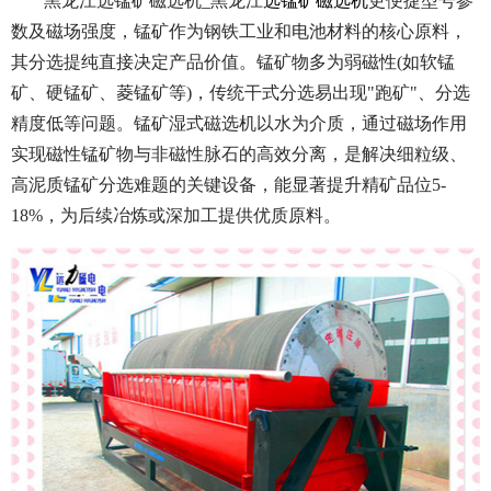
黑龙江选锰矿磁选机_黑龙江
选锰矿磁选机
更便捷型号参
数及磁场强度，
锰矿作为钢铁工业和电池材料的核心原料，
其分选提纯直接决定产品价值。锰矿物多为弱磁性(如软锰
矿、硬锰矿、菱锰矿等)，传统干式分选易出现"跑矿"、分选
精度低等问题。锰矿湿式磁选机以水为介质，通过磁场作用
实现磁性锰矿物与非磁性脉石的高效分离，是解决细粒级、
高泥质锰矿分选难题的关键设备，能显著提升精矿品位5-
18%，为后续冶炼或深加工提供优质原料。