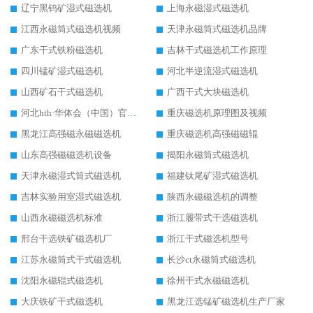
辽宁黑钨矿湿式磁选机
上海永磁湿式磁选机
江西永磁筒式磁选机视频
天津永磁筒式磁选机品牌
广东干式铁粉磁选机
吉林干式磁选机工作原理
四川锰矿湿式磁选机
河北半逆流湿式磁选机
山西矿石干式磁选机
广西干式大块磁选机
河北hth·华体会（中国）官方网站-hth.com 工作视频
重庆磁选机原理图及视频
黑龙江高强磁永磁磁选机
重庆磁选机高强磁磁辊
山东高强磁磁选机设备
揭阳永磁筒式磁选机
天津永磁湿式筒式磁选机
福建钛尾矿湿式磁选机
吉林实验用室湿式磁选机
陕西永磁磁选机的调整
山西永磁磁选机标准
浙江履带式干选磁选机
邢台干选铁矿磁选机厂
浙江干式磁选机型号
江苏永磁筒式干式磁选机
长沙ct永磁筒式磁选机
沈阳永磁辊式磁选机
徐州干式永磁磁选机
大庆铁矿干式磁选机
黑龙江选锰矿磁选机生产厂家