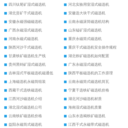
四川钛尾矿湿式磁选机
河北实验用室湿式磁选机
湖北贫矿干式磁选机
安徽选大块干式磁选机
安徽永磁强磁磁选机
云南永磁滚筒磁选机结构
广西永磁湿式磁选机
山东锰矿湿式磁选机
河南永磁式磁选机
重庆永磁筒式磁选机
陕西河沙干式磁选机
重庆干式磁选机安全操作规程
甘肃铁矿磁选机生产线
湖北铁矿磁选机如何配置
贵州黑钨矿湿式磁选机
广东永磁湿式磁选机
吉林湿式平板磁选机磁通低
陕西平板磁选机的工作原理
上海磁选机永磁筒组装
云南永磁筒式磁选机筒瓦
西藏干式选铁磁选机
宁夏干选铁矿磁选机价格
江西河沙磁选机介绍
湖北河沙磁选机材质
湖北湿式磁选机公司
海南湿式磁选机质量
云南铁矿磁选机价格
山东水选褐铁矿磁选机
益阳永磁筒式磁选机
江西干式永磁带式磁选机