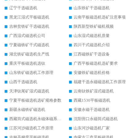
辽宁干选磁选机
山东铁矿干选磁选机
黑龙江湿式平板磁选机
云南平板磁选机选矿注意事项
吉林贫铁矿干选磁选机
陕西新型铁矿磁机视频
广西湿式磁选机公司
山东湿式磁选机质量
宁夏磁铁矿干式磁选机
四川干式磁选机介绍
湖北铁矿磁选机生产线
江西磁铁矿干选设备
重庆平板磁选机选钛
广西平板磁选机选矿要求
山东铁矿磁选机工作原理
安徽铁矿磁选机价格
山西干选磁选机
福建干选永磁磁选机工作原理
天津钛尾矿湿式磁选机
云南钛铁矿湿式磁选机
宁夏平板磁选机选矿规格参数
西藏1530平板磁选机
新疆永磁铁矿磁选机
安徽永磁干选磁选机
西藏筒式磁选机永磁体磁系设计
沈阳营口永磁筒式磁选机
江苏河沙磁选机工作原理
山东河沙磁选机厂家
吉林高梯度平板磁选机
内蒙古三盘平板磁选机