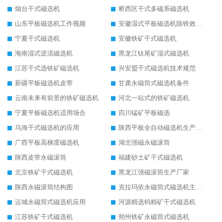
烟台干式磁选机
桥西区干式多磁系磁选机
山东平板磁选机工作视频
安徽湿式平板磁选机除铁效果怎么样
宁夏干式磁选机
安徽铁矿干式磁选机
海南湿式逆流磁选机
黑龙江钛尾矿湿式磁选机
江苏干式选铁矿磁选机
兴安盟干式磁选机技术规范
新疆平板磁选机皮带
甘肃永磁筒式磁选机备件
云南未来有前景的铁矿磁选机
河北一站式的铁矿磁选机
宁夏平板磁选机适用场合
四川锰矿平板磁选
乌海干式磁选机的应用
陕西平板全自动磁选机生产厂家
广西平板高梯度磁选机
湖北强磁永磁滚筒
陕西皮带永磁滚筒
福建砂土矿干式磁选机
北京铁矿干式磁选机
黑龙江强磁滚筒生产厂家
陕西永磁滚筒结构图
克拉玛依永磁筒式磁选机主要技术参数
运城永磁筒式磁选机应用
河源精选钨精矿干式磁选机
江苏铁矿干式磁选机
朔州铁矿永磁筒式磁选机