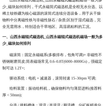
山西永磁辊式磁选机_山西
永磁辊式磁选机
磁场一般为多
少_磁块如何排列，干式永磁筒式磁选机是全程无水分选、以
稀土钕铁硼为核心磁源的滚筒式连续分选设备，用于从干燥
物料中分离磁性铁与非磁性脉石 / 杂质;区别于湿式磁选，完
全无需用水，特别适合干旱地区、高湿易粘料的工况。
一、山西永磁辊式磁选机_山西永磁辊式磁选机磁场一般为多
少_磁块如何排列
磁滚筒：固定永磁磁系(多极排布，包角可调)+ 非磁性不
锈钢耐磨筒皮;筒表磁场常见 0.6–0.8T(6000–8000Gs)，强磁定
制可达 1.2T+;
驱动系统：电机 + 减速器，滚筒转速 15–30rpm 可调;
给料装置：振动给料机，确保物料均匀薄层进料(推荐料
厚 < 50mm);
分选 / 接料槽体：逆流 / 半逆流 / 顺流槽，分矿板精准分