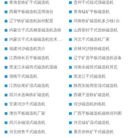
青海贫铁矿干式磁选机
贵州干式辊式强磁选机
西藏平板磁选机适用场合
青海锰矿平板磁选机
辽宁铁矿磁选机如何配置
河南铁矿磁选机多少钱1台
内蒙古干式高梯度磁选机选铁
山西密封干式选铁磁选机
内蒙古干式永磁磁选机技术要求
河北干式磁选机厂家
福建河沙磁选机简介
吉林河沙除铁磁选机
江西钠长石平板磁选机
辽宁矿选平板式磁选机设备
黑龙江永磁筒式磁选机退磁
河南永磁筒式磁选机筒瓦
湖南干式磁选机
黑龙江干式磁选机
江西钛尾矿湿式磁选机
陕西实验用室湿式磁选机
四川水选褐铁矿磁选机
西藏干选铁矿磁选机
甘肃河沙干式磁选机
河沙磁选机的电机
潍坊平板磁选机厂家
广西平板磁选机磁铁排列图
四川永磁湿式磁选机
河北锰矿湿式磁选机
河北销售干式磁选机
重庆赤铁矿干式磁选机