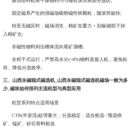
振动给料机将干燥物料均匀铺在滚筒表面分选区;
固定磁系产生的强磁场吸附磁性铁颗粒，随滚筒旋转;
转至无磁区时，磁场消失，精矿在重力 + 刮板辅助下掉
入精矿仓;
非磁性物料则沿槽体流向尾矿溜槽;
全程干式运行，严禁高水分(>8%)物料直接入机，避免粘
筒、降低分选效率。
三、山西永磁辊式磁选机_山西永磁辊式磁选机磁场一般为多
少_磁块如何排列主流机型与典型应用
机型系列特点适用场景
CTB(半逆流)处理量大，分选稳定，适合粗选 / 预选铁
矿、锰矿、砂石骨料粗选