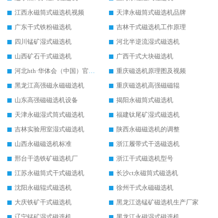
江西永磁筒式磁选机视频
天津永磁筒式磁选机品牌
广东干式铁粉磁选机
吉林干式磁选机工作原理
四川锰矿湿式磁选机
河北半逆流湿式磁选机
山西矿石干式磁选机
广西干式大块磁选机
河北hth·华体会（中国）官方网站-hth.com 工作视频
重庆磁选机原理图及视频
黑龙江高强磁永磁磁选机
重庆磁选机高强磁磁辊
山东高强磁磁选机设备
揭阳永磁筒式磁选机
天津永磁湿式筒式磁选机
福建钛尾矿湿式磁选机
吉林实验用室湿式磁选机
陕西永磁磁选机的调整
山西永磁磁选机标准
浙江履带式干选磁选机
邢台干选铁矿磁选机厂
浙江干式磁选机型号
江苏永磁筒式干式磁选机
长沙ct永磁筒式磁选机
沈阳永磁辊式磁选机
徐州干式永磁磁选机
大庆铁矿干式磁选机
黑龙江选锰矿磁选机生产厂家
辽宁锰矿湿式磁选机
黑龙江永磁湿式磁选机