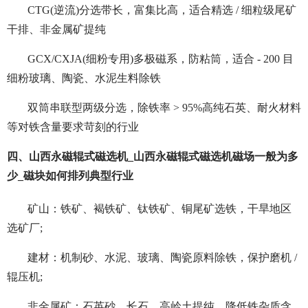
CTG(逆流)分选带长，富集比高，适合精选 / 细粒级尾矿
干排、非金属矿提纯
GCX/CXJA(细粉专用)多极磁系，防粘筒，适合 - 200 目
细粉玻璃、陶瓷、水泥生料除铁
双筒串联型两级分选，除铁率 > 95%高纯石英、耐火材料
等对铁含量要求苛刻的行业
四、山西永磁辊式磁选机_山西永磁辊式磁选机磁场一般为多
少_磁块如何排列典型行业
矿山：铁矿、褐铁矿、钛铁矿、铜尾矿选铁，干旱地区
选矿厂;
建材：机制砂、水泥、玻璃、陶瓷原料除铁，保护磨机 /
辊压机;
非金属矿：石英砂、长石、高岭土提纯，降低铁杂质含