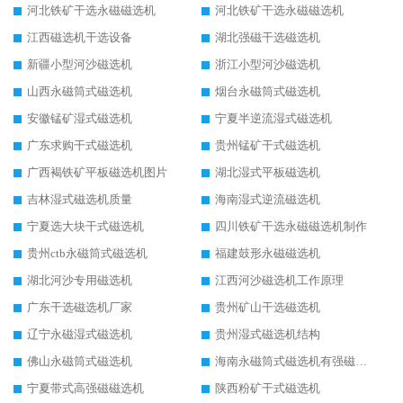
河北铁矿干选永磁磁选机
河北铁矿干选永磁磁选机
江西磁选机干选设备
湖北强磁干选磁选机
新疆小型河沙磁选机
浙江小型河沙磁选机
山西永磁筒式磁选机
烟台永磁筒式磁选机
安徽锰矿湿式磁选机
宁夏半逆流湿式磁选机
广东求购干式磁选机
贵州锰矿干式磁选机
广西褐铁矿平板磁选机图片
湖北湿式平板磁选机
吉林湿式磁选机质量
海南湿式逆流磁选机
宁夏选大块干式磁选机
四川铁矿干选永磁磁选机制作
贵州ctb永磁筒式磁选机
福建鼓形永磁磁选机
湖北河沙专用磁选机
江西河沙磁选机工作原理
广东干选磁选机厂家
贵州矿山干选磁选机
辽宁永磁湿式磁选机
贵州湿式磁选机结构
佛山永磁筒式磁选机
海南永磁筒式磁选机有强磁的吗
宁夏带式高强磁磁选机
陕西粉矿干式磁选机