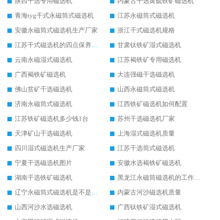
陕西干选专用磁选机
内蒙古干选黄硫铁矿磁选机
青海tyg干式永磁筒式磁选机
江苏永磁筒式磁选机
安徽永磁筒式磁选机生产厂家
浙江干式磁选机规格
江苏干式磁选机的四点保养秘籍
甘肃钛铁矿湿式磁选机
云南永磁湿式磁选机
江苏褐铁矿专用磁选机
广西褐铁矿磁选机
大连强磁干选磁选机
佛山贫矿干选磁选机
山西永磁筒式磁选机
济南永磁筒式磁选机
江西铁矿磁选机如何配置
江苏铁矿磁选机多少钱1台
苏州干选磁选机厂家
天津矿山干选磁选机
上海湿式磁选机质量
四川湿式磁选机生产厂家
江苏干选筒式磁选机
宁夏干选磁选机图片
安徽水选褐铁矿磁选机
湖南干选铁矿磁选机
黑龙江永磁筒磁选机的工作原理
辽宁永磁筒式磁选机是不是强磁
内蒙古河沙磁选机质量
山西河沙水选磁选机
广西钛铁矿湿式磁选机