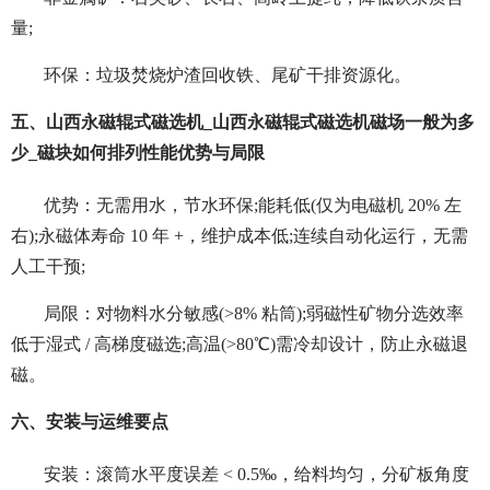
量;
环保：垃圾焚烧炉渣回收铁、尾矿干排资源化。
五、山西永磁辊式磁选机_山西永磁辊式磁选机磁场一般为多
少_磁块如何排列性能优势与局限
优势：无需用水，节水环保;能耗低(仅为电磁机 20% 左
右);永磁体寿命 10 年 +，维护成本低;连续自动化运行，无需
人工干预;
局限：对物料水分敏感(>8% 粘筒);弱磁性矿物分选效率
低于湿式 / 高梯度磁选;高温(>80℃)需冷却设计，防止永磁退
磁。
六、安装与运维要点
安装：滚筒水平度误差 < 0.5‰，给料均匀，分矿板角度