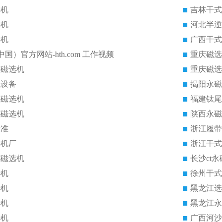
选机
吉林干式
选机
河北半逆
选机
广西干式
中国）官方网站-hth.com 工作视频
重庆磁选
磁磁选机
重庆磁选
机设备
揭阳永磁
式磁选机
福建钛尾
式磁选机
陕西永磁
标准
浙江履带
选机厂
浙江干式
式磁选机
长沙ct
选机
徐州干式
选机
黑龙江选
选机
黑龙江永
选机
广西河沙