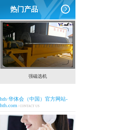
热门产品
强磁选机
CTS(N.B)永磁筒式
hth·华体会（中国）官方网站-
hth.com
/ CONTACT US