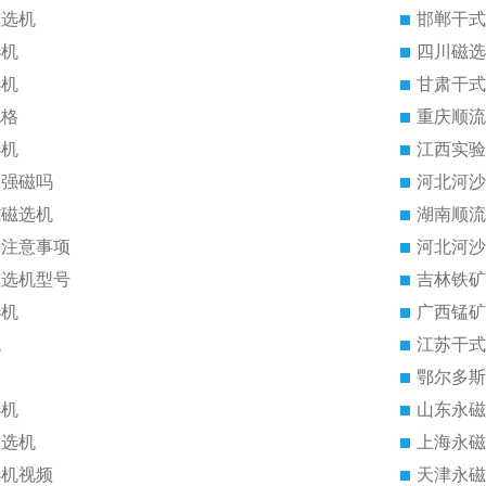
磁选机
邯郸干式
选机
四川磁选
选机
甘肃干式
规格
重庆顺流
选机
江西实验
是强磁吗
河北河沙
式磁选机
湖南顺流
的注意事项
河北河沙
磁选机型号
吉林铁矿
选机
广西锰矿
机
江苏干式
鄂尔多斯
选机
山东永磁
磁选机
上海永磁
选机视频
天津永磁