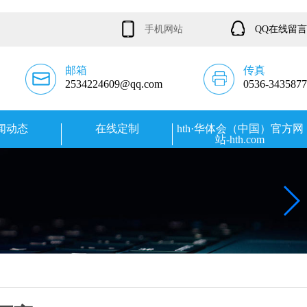
手机网站
QQ在线留言
邮箱
传真
2534224609@qq.com
0536-3435877
闻动态
在线定制
hth·华体会（中国）官方网
站-hth.com