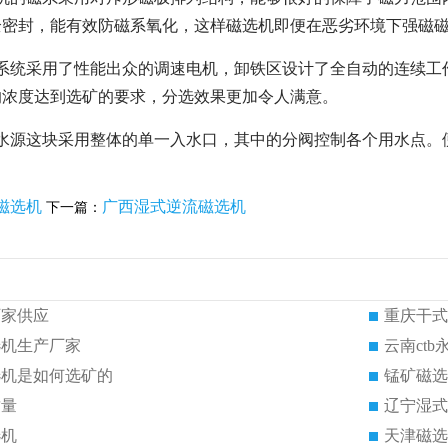
全密封，能有效防磁系氧化，这样磁选机即便在恶劣环境下强磁
动系统采用了性能出众的调速电机，卸铁区设计了全自动的连续工
的浓度达到选矿的要求，分选效果更加令人满意。
的水源这块采用整体的单一入水口，其中的分阀控制各个用水点。
磁选机
广西湿式逆流磁选机
下一篇：
厂家供应
重庆干式
选机生产厂家
云南ct
选机是如何选矿的
锰矿磁选
质量
辽宁湿式
选机
天津磁选