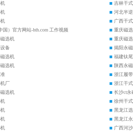
选机
吉林干式
选机
河北半逆
选机
广西干式
中国）官方网站-hth.com 工作视频
重庆磁选
磁磁选机
重庆磁选
机设备
揭阳永磁
式磁选机
福建钛尾
式磁选机
陕西永磁
标准
浙江履带
选机厂
浙江干式
式磁选机
长沙ct
选机
徐州干式
选机
黑龙江选
选机
黑龙江永
选机
广西河沙