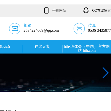
手机网站
QQ在线留言
邮箱
传真
2534224609@qq.com
0536-3435877
闻动态
在线定制
hth·华体会（中国）官方网
站-hth.com