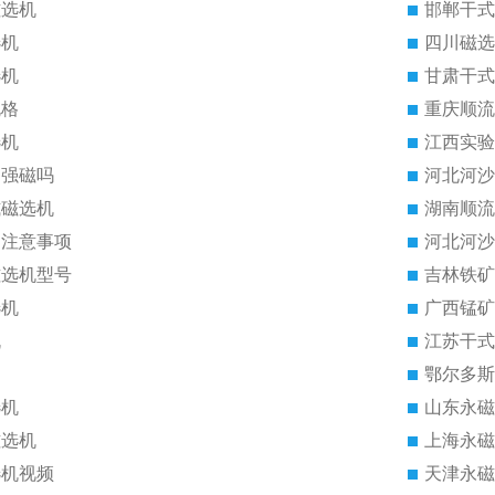
磁选机
邯郸干式
选机
四川磁选
选机
甘肃干式
规格
重庆顺流
选机
江西实验
是强磁吗
河北河沙
式磁选机
湖南顺流
的注意事项
河北河沙
磁选机型号
吉林铁矿
选机
广西锰矿
机
江苏干式
鄂尔多斯
选机
山东永磁
磁选机
上海永磁
选机视频
天津永磁