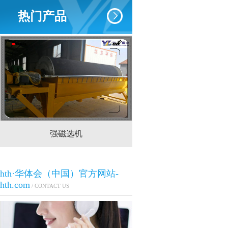
热门产品
强磁选机
CTS(N.B)永磁筒式
hth·华体会（中国）官方网站-
hth.com
/ CONTACT US