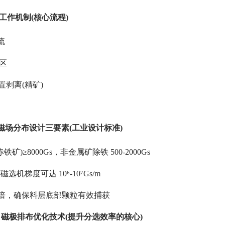
作机制(核心流程)
流
区
置剥离(精矿)
场分布设计三要素(工业设计标准)
≥8000Gs，非金属矿除铁 500-2000Gs
梯度可达 10⁶-10⁷Gs/m
 倍，确保料层底部颗粒有效捕获
磁极排布优化技术(提升分选效率的核心)