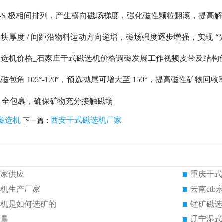
-S 极相间排列，产生横向磁场梯度，强化磁性颗粒翻滚，提高
块厚度 / 间距沿物料运动方向递增，磁场强度逐步增强，实现 “
选机价格_石家庄干式磁选机价格调磁发展工作视频皮带及结构
包角 105°-120°，预选抛尾可增大至 150°，提高磁性矿物回收
0° 全包裹，确保矿物充分接触磁场
磁选机
西安干式磁选机厂家
下一篇：
厂家供应
重庆干式
选机生产厂家
云南ct
选机是如何选矿的
锰矿磁选
质量
辽宁湿式