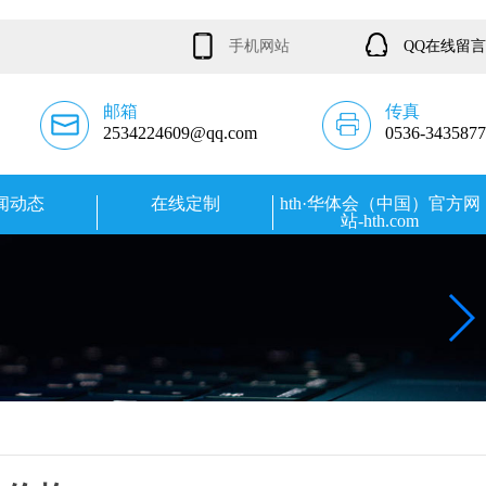
手机网站
QQ在线留言
邮箱
传真
2534224609@qq.com
0536-3435877
闻动态
在线定制
hth·华体会（中国）官方网
站-hth.com