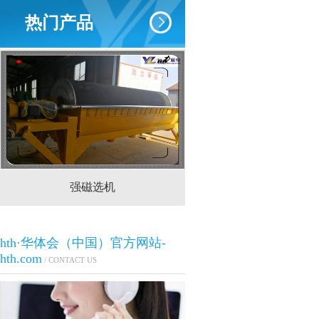
热门产品
强磁选机
CTS(N.B)永磁筒式
hth·华体会（中国）官方网站-
hth.com
/ CONTACT US