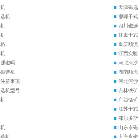
选机
天津磁选
磁选机
邯郸干式
选机
四川磁选
选机
甘肃干式
规格
重庆顺流
选机
江西实验
是强磁吗
河北河沙
式磁选机
湖南顺流
的注意事项
河北河沙
磁选机型号
吉林铁矿
选机
广西锰矿
机
江苏干式
鄂尔多斯
选机
山东永磁
磁选机
上海永磁