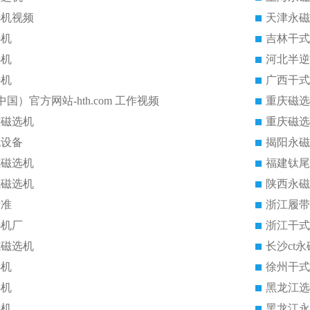
选机视频
天津永磁
选机
吉林干式
选机
河北半逆
选机
广西干式
中国）官方网站-hth.com 工作视频
重庆磁选
磁磁选机
重庆磁选
机设备
揭阳永磁
式磁选机
福建钛尾
式磁选机
陕西永磁
标准
浙江履带
选机厂
浙江干式
式磁选机
长沙ct
选机
徐州干式
选机
黑龙江选
选机
黑龙江永