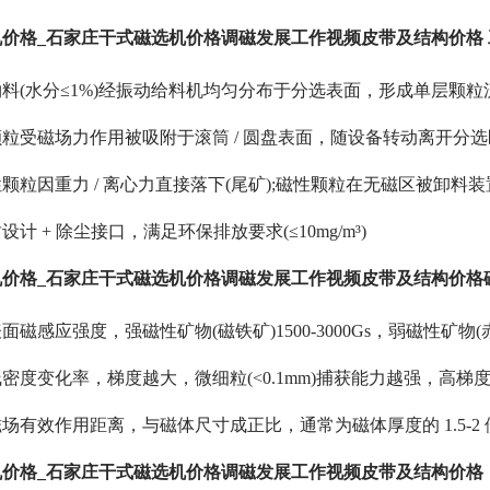
价格_石家庄干式磁选机价格调磁发展工作视频皮带及结构价格 工
料(水分≤1%)经振动给料机均匀分布于分选表面，形成单层颗粒
粒受磁场力作用被吸附于滚筒 / 圆盘表面，随设备转动离开分选
颗粒因重力 / 离心力直接落下(尾矿);磁性颗粒在无磁区被卸料装
计 + 除尘接口，满足环保排放要求(≤10mg/m³)
价格_石家庄干式磁选机价格调磁发展工作视频皮带及结构价格磁
感应强度，强磁性矿物(磁铁矿)1500-3000Gs，弱磁性矿物(赤铁矿)
度变化率，梯度越大，微细粒(<0.1mm)捕获能力越强，高梯度磁选机
场有效作用距离，与磁体尺寸成正比，通常为磁体厚度的 1.5-2
价格_石家庄干式磁选机价格调磁发展工作视频皮带及结构价格 