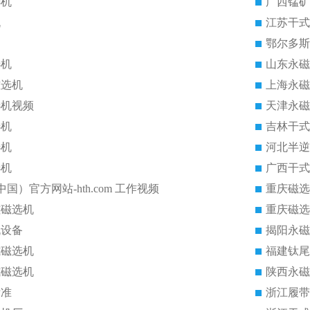
选机
广西锰矿
机
江苏干式
鄂尔多斯
选机
山东永磁
磁选机
上海永磁
选机视频
天津永磁
选机
吉林干式
选机
河北半逆
选机
广西干式
中国）官方网站-hth.com 工作视频
重庆磁选
磁磁选机
重庆磁选
机设备
揭阳永磁
式磁选机
福建钛尾
式磁选机
陕西永磁
标准
浙江履带