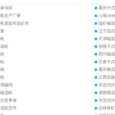
厂家供应
重庆干式
选机生产厂家
云南ct
选机是如何选矿的
锰矿磁选
质量
辽宁湿式
选机
天津磁选
磁选机
邯郸干式
选机
四川磁选
选机
甘肃干式
规格
重庆顺流
选机
江西实验
是强磁吗
河北河沙
式磁选机
湖南顺流
的注意事项
河北河沙
磁选机型号
吉林铁矿