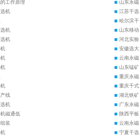
机的工作原理
山东永磁
磁选机
江苏干选
机
哈尔滨干
磁选机
山东移动
磁选机
河北实验
选机
安徽选大
选机
云南永磁
选机
山东锰矿
机
重庆永磁
选机
重庆干式
生产线
湖北铁矿
磁选机
广东永磁
选机磁通低
陕西平板
筒组装
云南永磁
选机
宁夏干选