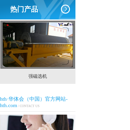
热门产品
强磁选机
CTS(N.B)永磁筒式
hth·华体会（中国）官方网站-
hth.com
/ CONTACT US