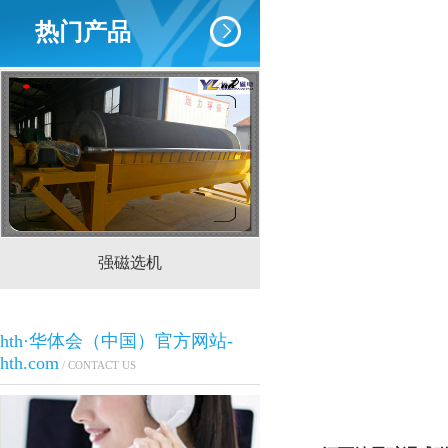
热门产品
强磁选机
CTS(N.B)永磁筒式
hth·华体会（中国）官方网站-
hth.com
/ CONTACT US