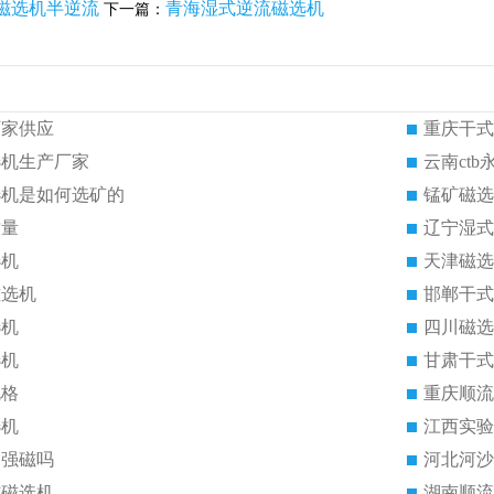
磁选机半逆流
青海湿式逆流磁选机
下一篇：
厂家供应
重庆干式
选机生产厂家
云南ct
选机是如何选矿的
锰矿磁选
质量
辽宁湿式
选机
天津磁选
磁选机
邯郸干式
选机
四川磁选
选机
甘肃干式
规格
重庆顺流
选机
江西实验
是强磁吗
河北河沙
式磁选机
湖南顺流