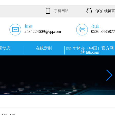
手机网站
QQ在线留言
邮箱
传真
2534224609@qq.com
0536-3435877
闻动态
在线定制
hth·华体会（中国）官方网
站-hth.com