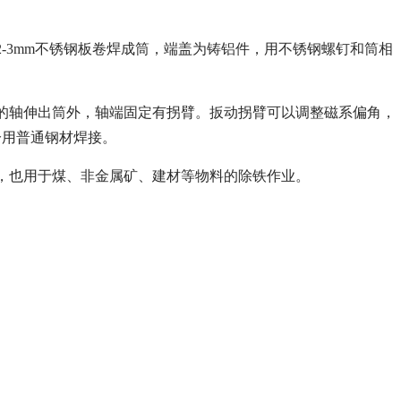
-3mm不锈钢板卷焊成筒，端盖为铸铝件，用不锈钢螺钉和筒相
的轴伸出筒外，轴端固定有拐臂。扳动拐臂可以调整磁系偏角，
分用普通钢材焊接。
选，也用于煤、非金属矿、建材等物料的除铁作业。