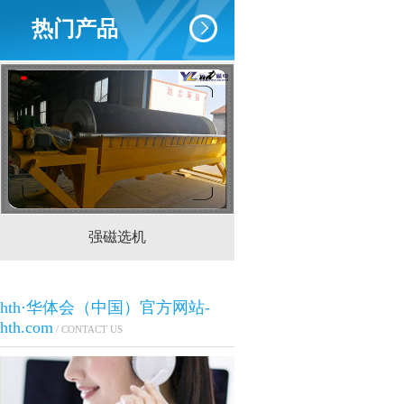
热门产品
强磁选机
CTS(N.B)永磁筒式
hth·华体会（中国）官方网站-
hth.com
/ CONTACT US