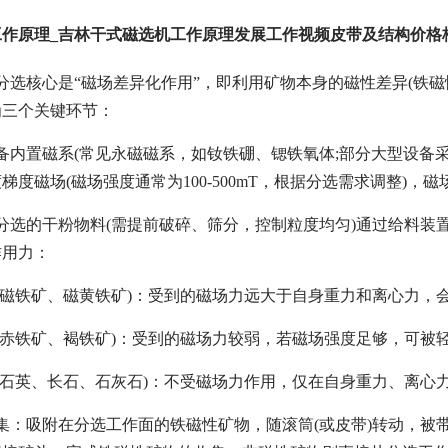
工作原理_吉林干式磁选机工作原理发展工作视频皮带及结构价格
分选核心是“磁场差异化作用”，即利用矿物本身的磁性差异(铁
为三个关键环节：
备内置磁系(常见永磁磁系，如钕铁硼、锶铁氧体;部分大型设备采
度磁场(磁场强度通常为100-500mT，根据分选需求调整)，
分选的干粉物料(需提前破碎、筛分，控制粒度均匀)通过给料装
作用力：
如磁铁矿、磁黄铁矿)：受到的磁场力远大于自身重力和离心力，
如赤铁矿、褐铁矿)：受到的磁场力较弱，若磁场强度足够，可被
如石英、长石、石灰石)：不受磁场力作用，仅在自身重力、离心
集：吸附在分选工作面的铁磁性矿物，随滚筒(或皮带)转动，被带