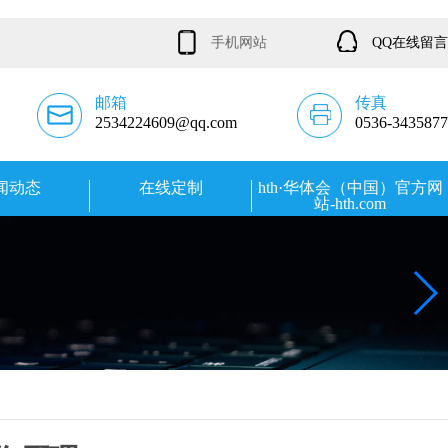
手机网站
QQ在线留言
邮箱
传真
2534224609@qq.com
0536-3435877
闻动态
在线定制
hth·华体会（中国）官方网
站-hth.com