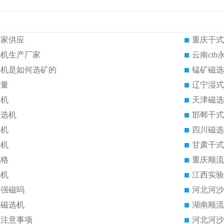
厂家供应
重庆干式
选机生产厂家
云南ct
选机是如何选矿的
锰矿磁选
质量
辽宁湿式
选机
天津磁选
磁选机
邯郸干式
选机
四川磁选
选机
甘肃干式
规格
重庆顺流
选机
江西实验
是强磁吗
河北河沙
式磁选机
湖南顺流
的注意事项
河北河沙