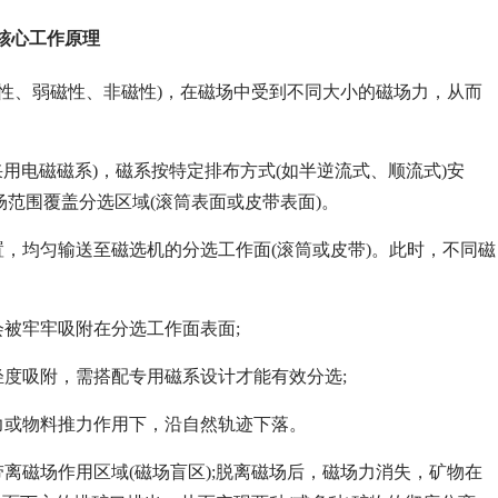
核心工作原理
磁性、弱磁性、非磁性)，在磁场中受到不同大小的磁场力，从而
用电磁磁系)，磁系按特定排布方式(如半逆流式、顺流式)安
磁场范围覆盖分选区域(滚筒表面或皮带表面)。
置，均匀输送至磁选机的分选工作面(滚筒或皮带)。此时，不同磁
会被牢牢吸附在分选工作面表面;
轻度吸附，需搭配专用磁系设计才能有效分选;
力或物料推力作用下，沿自然轨迹下落。
离磁场作用区域(磁场盲区);脱离磁场后，磁场力消失，矿物在