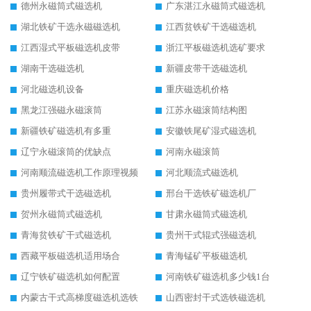
德州永磁筒式磁选机
广东湛江永磁筒式磁选机
湖北铁矿干选永磁磁选机
江西贫铁矿干选磁选机
江西湿式平板磁选机皮带
浙江平板磁选机选矿要求
湖南干选磁选机
新疆皮带干选磁选机
河北磁选机设备
重庆磁选机价格
黑龙江强磁永磁滚筒
江苏永磁滚筒结构图
新疆铁矿磁选机有多重
安徽铁尾矿湿式磁选机
辽宁永磁滚筒的优缺点
河南永磁滚筒
河南顺流磁选机工作原理视频
河北顺流式磁选机
贵州履带式干选磁选机
邢台干选铁矿磁选机厂
贺州永磁筒式磁选机
甘肃永磁筒式磁选机
青海贫铁矿干式磁选机
贵州干式辊式强磁选机
西藏平板磁选机适用场合
青海锰矿平板磁选机
辽宁铁矿磁选机如何配置
河南铁矿磁选机多少钱1台
内蒙古干式高梯度磁选机选铁
山西密封干式选铁磁选机