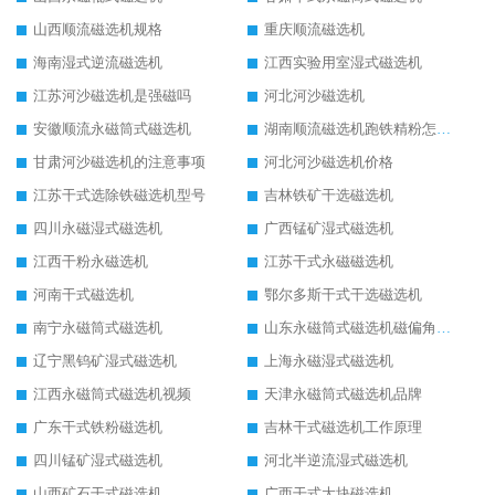
山西顺流磁选机规格
重庆顺流磁选机
海南湿式逆流磁选机
江西实验用室湿式磁选机
江苏河沙磁选机是强磁吗
河北河沙磁选机
安徽顺流永磁筒式磁选机
湖南顺流磁选机跑铁精粉怎么处理
甘肃河沙磁选机的注意事项
河北河沙磁选机价格
江苏干式选除铁磁选机型号
吉林铁矿干选磁选机
四川永磁湿式磁选机
广西锰矿湿式磁选机
江西干粉永磁选机
江苏干式永磁磁选机
河南干式磁选机
鄂尔多斯干式干选磁选机
南宁永磁筒式磁选机
山东永磁筒式磁选机磁偏角怎么调整
辽宁黑钨矿湿式磁选机
上海永磁湿式磁选机
江西永磁筒式磁选机视频
天津永磁筒式磁选机品牌
广东干式铁粉磁选机
吉林干式磁选机工作原理
四川锰矿湿式磁选机
河北半逆流湿式磁选机
山西矿石干式磁选机
广西干式大块磁选机