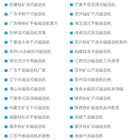
安徽锰矿湿式磁选机
宁夏半逆流湿式磁选机
广东求购干式磁选机
贵州锰矿干式磁选机
广西褐铁矿平板磁选机图片
湖北湿式平板磁选机
吉林湿式磁选机质量
海南湿式逆流磁选机
宁夏选大块干式磁选机
四川铁矿干选永磁磁选机制作
贵州ctb永磁筒式磁选机
福建鼓形永磁磁选机
湖北河沙专用磁选机
江西河沙磁选机工作原理
广东干选磁选机厂家
贵州矿山干选磁选机
辽宁永磁湿式磁选机
贵州湿式磁选机结构
佛山永磁筒式磁选机
海南永磁筒式磁选机有强磁的吗
宁夏带式高强磁磁选机
陕西粉矿干式磁选机
内蒙古矿石干式磁选机
陕西铁矿磁选机如何配置
福建钠长石平板磁选机
新疆干选磁选机
重庆铁矿永磁磁选机
重庆铁矿永磁磁选机
江苏平板磁选机的参数
海南干选磁选机