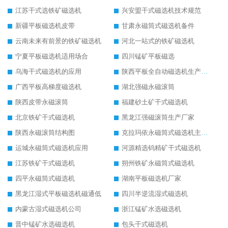
江苏干式选铁矿磁选机
兴安盟干式磁选机技术规范
新疆平板磁选机皮带
甘肃永磁筒式磁选机备件
云南未来有前景的铁矿磁选机
河北一站式的铁矿磁选机
宁夏平板磁选机适用场合
四川锰矿平板磁选
乌海干式磁选机的应用
陕西平板全自动磁选机生产厂家
广西平板高梯度磁选机
湖北强磁永磁滚筒
陕西皮带永磁滚筒
福建砂土矿干式磁选机
北京铁矿干式磁选机
黑龙江强磁滚筒生产厂家
陕西永磁滚筒结构图
克拉玛依永磁筒式磁选机主要技术参数
运城永磁筒式磁选机应用
河源精选钨精矿干式磁选机
江苏铁矿干式磁选机
朔州铁矿永磁筒式磁选机
四平永磁筒式磁选机
湖南平板磁选机厂家
黑龙江湿式平板磁选机磁通低
四川半逆流湿式磁选机
内蒙古湿式磁选机公司
浙江锰矿水选磁选机
晋中锰矿水选磁选机
包头干式磁选机