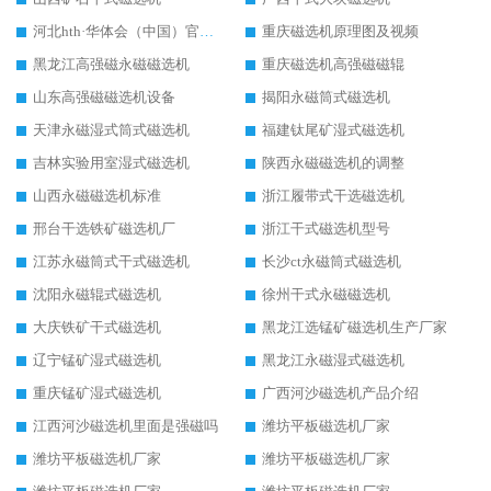
河北hth·华体会（中国）官方网站-hth.com 工作视频
重庆磁选机原理图及视频
黑龙江高强磁永磁磁选机
重庆磁选机高强磁磁辊
山东高强磁磁选机设备
揭阳永磁筒式磁选机
天津永磁湿式筒式磁选机
福建钛尾矿湿式磁选机
吉林实验用室湿式磁选机
陕西永磁磁选机的调整
山西永磁磁选机标准
浙江履带式干选磁选机
邢台干选铁矿磁选机厂
浙江干式磁选机型号
江苏永磁筒式干式磁选机
长沙ct永磁筒式磁选机
沈阳永磁辊式磁选机
徐州干式永磁磁选机
大庆铁矿干式磁选机
黑龙江选锰矿磁选机生产厂家
辽宁锰矿湿式磁选机
黑龙江永磁湿式磁选机
重庆锰矿湿式磁选机
广西河沙磁选机产品介绍
江西河沙磁选机里面是强磁吗
潍坊平板磁选机厂家
潍坊平板磁选机厂家
潍坊平板磁选机厂家