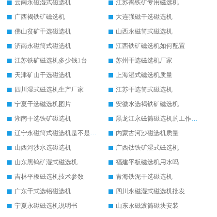
云南永磁湿式磁选机
江苏褐铁矿专用磁选机
广西褐铁矿磁选机
大连强磁干选磁选机
佛山贫矿干选磁选机
山西永磁筒式磁选机
济南永磁筒式磁选机
江西铁矿磁选机如何配置
江苏铁矿磁选机多少钱1台
苏州干选磁选机厂家
天津矿山干选磁选机
上海湿式磁选机质量
四川湿式磁选机生产厂家
江苏干选筒式磁选机
宁夏干选磁选机图片
安徽水选褐铁矿磁选机
湖南干选铁矿磁选机
黑龙江永磁筒磁选机的工作原理
辽宁永磁筒式磁选机是不是强磁
内蒙古河沙磁选机质量
山西河沙水选磁选机
广西钛铁矿湿式磁选机
山东黑钨矿湿式磁选机
福建平板磁选机用水吗
吉林平板磁选机技术参数
青海铁泥干选磁选机
广东干式选铝磁选机
四川永磁湿式磁选机批发
宁夏永磁磁选机说明书
山东永磁滚筒磁块安装