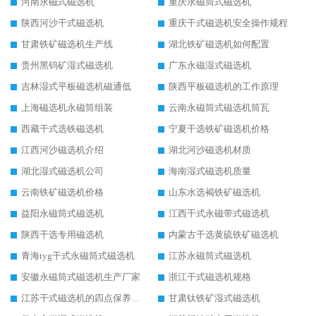
河南永磁式磁选机
重庆永磁筒式磁选机
陕西河沙干式磁选机
重庆干式磁选机安全操作规程
甘肃铁矿磁选机生产线
湖北铁矿磁选机如何配置
贵州黑钨矿湿式磁选机
广东永磁湿式磁选机
吉林湿式平板磁选机磁通低
陕西平板磁选机的工作原理
上海磁选机永磁筒组装
云南永磁筒式磁选机筒瓦
西藏干式选铁磁选机
宁夏干选铁矿磁选机价格
江西河沙磁选机介绍
湖北河沙磁选机材质
湖北湿式磁选机公司
海南湿式磁选机质量
云南铁矿磁选机价格
山东水选褐铁矿磁选机
益阳永磁筒式磁选机
江西干式永磁带式磁选机
陕西干选专用磁选机
内蒙古干选黄硫铁矿磁选机
青海tyg干式永磁筒式磁选机
江苏永磁筒式磁选机
安徽永磁筒式磁选机生产厂家
浙江干式磁选机规格
江苏干式磁选机的四点保养秘籍
甘肃钛铁矿湿式磁选机