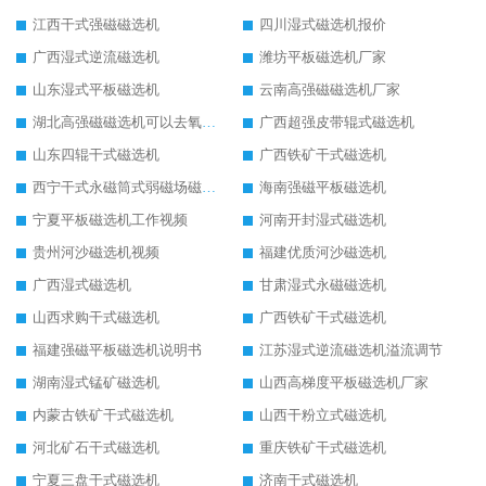
江西干式强磁磁选机
四川湿式磁选机报价
广西湿式逆流磁选机
潍坊平板磁选机厂家
山东湿式平板磁选机
云南高强磁磁选机厂家
湖北高强磁磁选机可以去氧化铝
广西超强皮带辊式磁选机
山东四辊干式磁选机
广西铁矿干式磁选机
西宁干式永磁筒式弱磁场磁选机结构图
海南强磁平板磁选机
宁夏平板磁选机工作视频
河南开封湿式磁选机
贵州河沙磁选机视频
福建优质河沙磁选机
广西湿式磁选机
甘肃湿式永磁磁选机
山西求购干式磁选机
广西铁矿干式磁选机
福建强磁平板磁选机说明书
江苏湿式逆流磁选机溢流调节
湖南湿式锰矿磁选机
山西高梯度平板磁选机厂家
内蒙古铁矿干式磁选机
山西干粉立式磁选机
河北矿石干式磁选机
重庆铁矿干式磁选机
宁夏三盘干式磁选机
济南干式磁选机