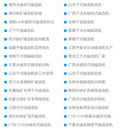
德州永磁筒式磁选机
山东干式磁选机供应
潍坊铁矿磁选机价格
广西干式永磁筒式磁选机
湖南ctb永磁筒式磁选机特点
吉林干选磁选机
辽宁干选磁选机
新疆干式永磁磁选机
四川铁矿磁选机如何配置
新疆干式磁选机
福建平板磁选机适用场合
江西平板全自动磁选机生产厂家
湖南干式强磁磁选机
黑龙江干式磁选机厂家
甘肃永磁筒式磁选机结构
广西永磁筒式强磁选机
山东干式磁选机的工作原理
山东干式磁选机批发
四川水选褐铁矿磁选机
吉林永磁磁选机结构图
安徽锰矿专用干式磁选机
陕西钛铁矿高梯度磁选机
内蒙古铁矿石专用磁选机
广西河沙磁选机的电机
江西河沙湿磁选机
吉林实验用室湿式磁选机
湖北钛铁矿湿式磁选机
CTB-1540新疆永磁筒式磁选机
CTB-1530永磁筒式磁选机代理商
宁夏永磁高梯度平板磁选机