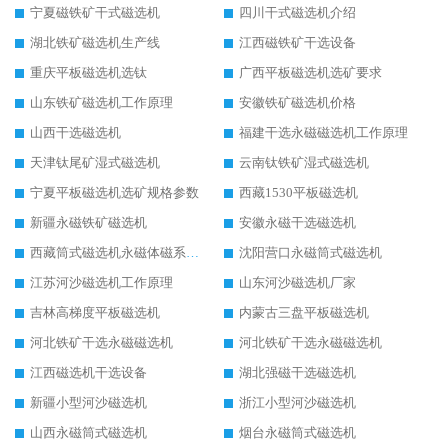
宁夏磁铁矿干式磁选机
四川干式磁选机介绍
湖北铁矿磁选机生产线
江西磁铁矿干选设备
重庆平板磁选机选钛
广西平板磁选机选矿要求
山东铁矿磁选机工作原理
安徽铁矿磁选机价格
山西干选磁选机
福建干选永磁磁选机工作原理
天津钛尾矿湿式磁选机
云南钛铁矿湿式磁选机
宁夏平板磁选机选矿规格参数
西藏1530平板磁选机
新疆永磁铁矿磁选机
安徽永磁干选磁选机
西藏筒式磁选机永磁体磁系设计
沈阳营口永磁筒式磁选机
江苏河沙磁选机工作原理
山东河沙磁选机厂家
吉林高梯度平板磁选机
内蒙古三盘平板磁选机
河北铁矿干选永磁磁选机
河北铁矿干选永磁磁选机
江西磁选机干选设备
湖北强磁干选磁选机
新疆小型河沙磁选机
浙江小型河沙磁选机
山西永磁筒式磁选机
烟台永磁筒式磁选机