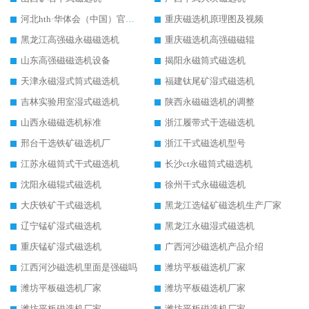
河北hth·华体会（中国）官方网站-hth.com 工作视频
重庆磁选机原理图及视频
黑龙江高强磁永磁磁选机
重庆磁选机高强磁磁辊
山东高强磁磁选机设备
揭阳永磁筒式磁选机
天津永磁湿式筒式磁选机
福建钛尾矿湿式磁选机
吉林实验用室湿式磁选机
陕西永磁磁选机的调整
山西永磁磁选机标准
浙江履带式干选磁选机
邢台干选铁矿磁选机厂
浙江干式磁选机型号
江苏永磁筒式干式磁选机
长沙ct永磁筒式磁选机
沈阳永磁辊式磁选机
徐州干式永磁磁选机
大庆铁矿干式磁选机
黑龙江选锰矿磁选机生产厂家
辽宁锰矿湿式磁选机
黑龙江永磁湿式磁选机
重庆锰矿湿式磁选机
广西河沙磁选机产品介绍
江西河沙磁选机里面是强磁吗
潍坊平板磁选机厂家
潍坊平板磁选机厂家
潍坊平板磁选机厂家
潍坊平板磁选机厂家
潍坊平板磁选机厂家