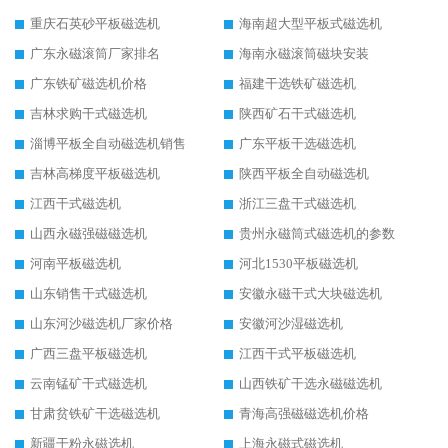
重庆石英砂平板磁选机
海南超大型平板式磁选机
广东永磁滚筒厂家排名
海南永磁滚筒磁块安装
广东铁矿磁选机价格
福建干选铁矿磁选机
吉林求购干式磁选机
陕西矿石干式磁选机
淄博平板全自动磁选机销售
广东平板干选磁选机
吉林高梯度平板磁选机
陕西平板全自动磁选机
江西干式磁选机
浙江三盘干式磁选机
山西永磁强磁磁选机
贵州永磁筒式磁选机的参数
河南平板磁选机
河北1530平板磁选机
山东销售干式磁选机
安徽永磁干式大块磁选机
山东河沙磁选机厂家价格
安徽河沙湿磁选机
广西三盘平板磁选机
江西干式平板磁选机
云南锰矿干式磁选机
山西铁矿干选永磁磁选机
甘肃贫铁矿干选磁选机
青海高强磁磁选机价格
新疆干粉永磁选机
上海永磁式磁选机