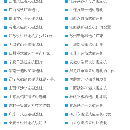
云南永磁湿式磁选机
江苏褐铁矿专用磁选机
广西褐铁矿磁选机
大连强磁干选磁选机
佛山贫矿干选磁选机
山西永磁筒式磁选机
济南永磁筒式磁选机
江西铁矿磁选机如何配置
江苏铁矿磁选机多少钱1台
苏州干选磁选机厂家
天津矿山干选磁选机
上海湿式磁选机质量
四川湿式磁选机生产厂家
江苏干选筒式磁选机
宁夏干选磁选机图片
安徽水选褐铁矿磁选机
湖南干选铁矿磁选机
黑龙江永磁筒磁选机的工作原理
辽宁永磁筒式磁选机是不是强磁
内蒙古河沙磁选机质量
山西河沙水选磁选机
广西钛铁矿湿式磁选机
山东黑钨矿湿式磁选机
福建平板磁选机用水吗
吉林平板磁选机技术参数
青海铁泥干选磁选机
广东干式选铝磁选机
四川永磁湿式磁选机批发
宁夏永磁磁选机说明书
山东永磁滚筒磁块安装