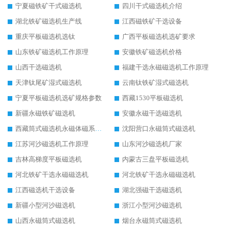
宁夏磁铁矿干式磁选机
四川干式磁选机介绍
湖北铁矿磁选机生产线
江西磁铁矿干选设备
重庆平板磁选机选钛
广西平板磁选机选矿要求
山东铁矿磁选机工作原理
安徽铁矿磁选机价格
山西干选磁选机
福建干选永磁磁选机工作原理
天津钛尾矿湿式磁选机
云南钛铁矿湿式磁选机
宁夏平板磁选机选矿规格参数
西藏1530平板磁选机
新疆永磁铁矿磁选机
安徽永磁干选磁选机
西藏筒式磁选机永磁体磁系设计
沈阳营口永磁筒式磁选机
江苏河沙磁选机工作原理
山东河沙磁选机厂家
吉林高梯度平板磁选机
内蒙古三盘平板磁选机
河北铁矿干选永磁磁选机
河北铁矿干选永磁磁选机
江西磁选机干选设备
湖北强磁干选磁选机
新疆小型河沙磁选机
浙江小型河沙磁选机
山西永磁筒式磁选机
烟台永磁筒式磁选机