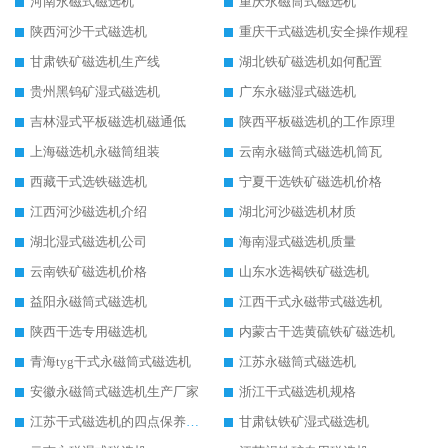
河南永磁式磁选机
重庆永磁筒式磁选机
陕西河沙干式磁选机
重庆干式磁选机安全操作规程
甘肃铁矿磁选机生产线
湖北铁矿磁选机如何配置
贵州黑钨矿湿式磁选机
广东永磁湿式磁选机
吉林湿式平板磁选机磁通低
陕西平板磁选机的工作原理
上海磁选机永磁筒组装
云南永磁筒式磁选机筒瓦
西藏干式选铁磁选机
宁夏干选铁矿磁选机价格
江西河沙磁选机介绍
湖北河沙磁选机材质
湖北湿式磁选机公司
海南湿式磁选机质量
云南铁矿磁选机价格
山东水选褐铁矿磁选机
益阳永磁筒式磁选机
江西干式永磁带式磁选机
陕西干选专用磁选机
内蒙古干选黄硫铁矿磁选机
青海tyg干式永磁筒式磁选机
江苏永磁筒式磁选机
安徽永磁筒式磁选机生产厂家
浙江干式磁选机规格
江苏干式磁选机的四点保养秘籍
甘肃钛铁矿湿式磁选机