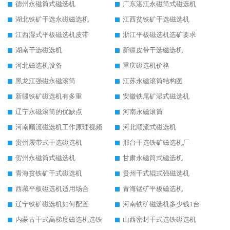
德州永磁筒式磁选机
广东湛江永磁筒式磁选机
湖北铁矿干选永磁磁选机
江西贫铁矿干选磁选机
江西湿式平板磁选机皮带
浙江平板磁选机选矿要求
湖南干选磁选机
新疆皮带干选磁选机
河北磁选机设备
重庆磁选机价格
黑龙江强磁永磁滚筒
江苏永磁滚筒结构图
新疆铁矿磁选机有多重
安徽铁尾矿湿式磁选机
辽宁永磁滚筒的优缺点
河南永磁滚筒
河南顺流磁选机工作原理视频
河北顺流式磁选机
贵州履带式干选磁选机
邢台干选铁矿磁选机厂
贺州永磁筒式磁选机
甘肃永磁筒式磁选机
青海贫铁矿干式磁选机
贵州干式辊式强磁选机
西藏平板磁选机适用场合
青海锰矿平板磁选机
辽宁铁矿磁选机如何配置
河南铁矿磁选机多少钱1台
内蒙古干式高梯度磁选机选铁
山西密封干式选铁磁选机