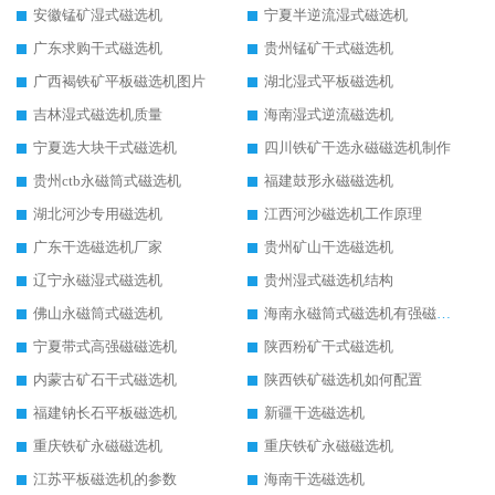
安徽锰矿湿式磁选机
宁夏半逆流湿式磁选机
广东求购干式磁选机
贵州锰矿干式磁选机
广西褐铁矿平板磁选机图片
湖北湿式平板磁选机
吉林湿式磁选机质量
海南湿式逆流磁选机
宁夏选大块干式磁选机
四川铁矿干选永磁磁选机制作
贵州ctb永磁筒式磁选机
福建鼓形永磁磁选机
湖北河沙专用磁选机
江西河沙磁选机工作原理
广东干选磁选机厂家
贵州矿山干选磁选机
辽宁永磁湿式磁选机
贵州湿式磁选机结构
佛山永磁筒式磁选机
海南永磁筒式磁选机有强磁的吗
宁夏带式高强磁磁选机
陕西粉矿干式磁选机
内蒙古矿石干式磁选机
陕西铁矿磁选机如何配置
福建钠长石平板磁选机
新疆干选磁选机
重庆铁矿永磁磁选机
重庆铁矿永磁磁选机
江苏平板磁选机的参数
海南干选磁选机