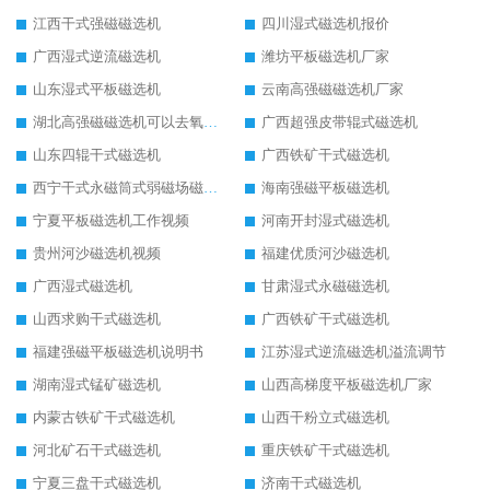
江西干式强磁磁选机
四川湿式磁选机报价
广西湿式逆流磁选机
潍坊平板磁选机厂家
山东湿式平板磁选机
云南高强磁磁选机厂家
湖北高强磁磁选机可以去氧化铝
广西超强皮带辊式磁选机
山东四辊干式磁选机
广西铁矿干式磁选机
西宁干式永磁筒式弱磁场磁选机结构图
海南强磁平板磁选机
宁夏平板磁选机工作视频
河南开封湿式磁选机
贵州河沙磁选机视频
福建优质河沙磁选机
广西湿式磁选机
甘肃湿式永磁磁选机
山西求购干式磁选机
广西铁矿干式磁选机
福建强磁平板磁选机说明书
江苏湿式逆流磁选机溢流调节
湖南湿式锰矿磁选机
山西高梯度平板磁选机厂家
内蒙古铁矿干式磁选机
山西干粉立式磁选机
河北矿石干式磁选机
重庆铁矿干式磁选机
宁夏三盘干式磁选机
济南干式磁选机