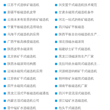
江苏干式选铁矿磁选机
兴安盟干式磁选机技术规范
新疆平板磁选机皮带
甘肃永磁筒式磁选机备件
云南未来有前景的铁矿磁选机
河北一站式的铁矿磁选机
宁夏平板磁选机适用场合
四川锰矿平板磁选
乌海干式磁选机的应用
陕西平板全自动磁选机生产厂家
广西平板高梯度磁选机
湖北强磁永磁滚筒
陕西皮带永磁滚筒
福建砂土矿干式磁选机
北京铁矿干式磁选机
黑龙江强磁滚筒生产厂家
陕西永磁滚筒结构图
克拉玛依永磁筒式磁选机主要技术参数
运城永磁筒式磁选机应用
河源精选钨精矿干式磁选机
江苏铁矿干式磁选机
朔州铁矿永磁筒式磁选机
四平永磁筒式磁选机
湖南平板磁选机厂家
黑龙江湿式平板磁选机磁通低
四川半逆流湿式磁选机
内蒙古湿式磁选机公司
浙江锰矿水选磁选机
晋中锰矿水选磁选机
包头干式磁选机