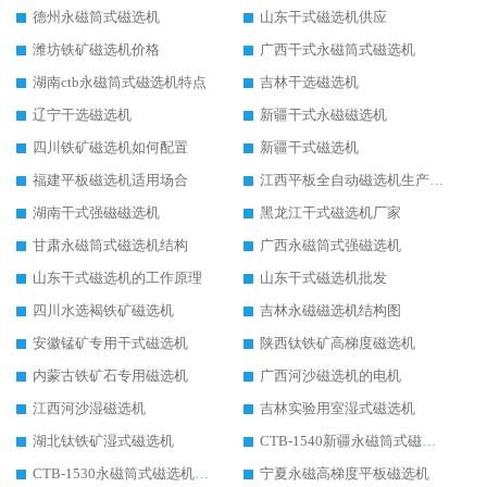
德州永磁筒式磁选机
山东干式磁选机供应
潍坊铁矿磁选机价格
广西干式永磁筒式磁选机
湖南ctb永磁筒式磁选机特点
吉林干选磁选机
辽宁干选磁选机
新疆干式永磁磁选机
四川铁矿磁选机如何配置
新疆干式磁选机
福建平板磁选机适用场合
江西平板全自动磁选机生产厂家
湖南干式强磁磁选机
黑龙江干式磁选机厂家
甘肃永磁筒式磁选机结构
广西永磁筒式强磁选机
山东干式磁选机的工作原理
山东干式磁选机批发
四川水选褐铁矿磁选机
吉林永磁磁选机结构图
安徽锰矿专用干式磁选机
陕西钛铁矿高梯度磁选机
内蒙古铁矿石专用磁选机
广西河沙磁选机的电机
江西河沙湿磁选机
吉林实验用室湿式磁选机
湖北钛铁矿湿式磁选机
CTB-1540新疆永磁筒式磁选机
CTB-1530永磁筒式磁选机代理商
宁夏永磁高梯度平板磁选机