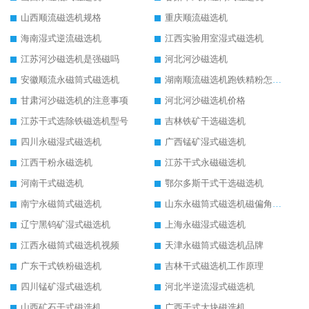
山西顺流磁选机规格
重庆顺流磁选机
海南湿式逆流磁选机
江西实验用室湿式磁选机
江苏河沙磁选机是强磁吗
河北河沙磁选机
安徽顺流永磁筒式磁选机
湖南顺流磁选机跑铁精粉怎么处理
甘肃河沙磁选机的注意事项
河北河沙磁选机价格
江苏干式选除铁磁选机型号
吉林铁矿干选磁选机
四川永磁湿式磁选机
广西锰矿湿式磁选机
江西干粉永磁选机
江苏干式永磁磁选机
河南干式磁选机
鄂尔多斯干式干选磁选机
南宁永磁筒式磁选机
山东永磁筒式磁选机磁偏角怎么调整
辽宁黑钨矿湿式磁选机
上海永磁湿式磁选机
江西永磁筒式磁选机视频
天津永磁筒式磁选机品牌
广东干式铁粉磁选机
吉林干式磁选机工作原理
四川锰矿湿式磁选机
河北半逆流湿式磁选机
山西矿石干式磁选机
广西干式大块磁选机