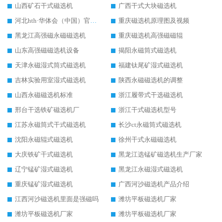
山西矿石干式磁选机
广西干式大块磁选机
河北hth·华体会（中国）官方网站-hth.com 工作视频
重庆磁选机原理图及视频
黑龙江高强磁永磁磁选机
重庆磁选机高强磁磁辊
山东高强磁磁选机设备
揭阳永磁筒式磁选机
天津永磁湿式筒式磁选机
福建钛尾矿湿式磁选机
吉林实验用室湿式磁选机
陕西永磁磁选机的调整
山西永磁磁选机标准
浙江履带式干选磁选机
邢台干选铁矿磁选机厂
浙江干式磁选机型号
江苏永磁筒式干式磁选机
长沙ct永磁筒式磁选机
沈阳永磁辊式磁选机
徐州干式永磁磁选机
大庆铁矿干式磁选机
黑龙江选锰矿磁选机生产厂家
辽宁锰矿湿式磁选机
黑龙江永磁湿式磁选机
重庆锰矿湿式磁选机
广西河沙磁选机产品介绍
江西河沙磁选机里面是强磁吗
潍坊平板磁选机厂家
潍坊平板磁选机厂家
潍坊平板磁选机厂家