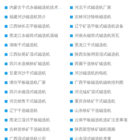
内蒙古干式永磁磁选机技术要求
河北干式磁选机厂家
福建河沙磁选机简介
吉林河沙除铁磁选机
江西钠长石平板磁选机
辽宁矿选平板式磁选机设备
黑龙江永磁筒式磁选机退磁
河南永磁筒式磁选机筒瓦
湖南干式磁选机
黑龙江干式磁选机
江西钛尾矿湿式磁选机
陕西实验用室湿式磁选机
四川水选褐铁矿磁选机
西藏干选铁矿磁选机
甘肃河沙干式磁选机
河沙磁选机的电机
潍坊平板磁选机厂家
广西平板磁选机磁铁排列图
四川永磁湿式磁选机
河北锰矿湿式磁选机
河北销售干式磁选机
重庆赤铁矿干式磁选机
辽宁干选磁选机
山东铁矿干选磁选机
黑龙江湿式平板磁选机
云南平板磁选机选矿注意事项
吉林贫铁矿干选磁选机
陕西新型铁矿磁机视频
广西湿式磁选机公司
山东湿式磁选机质量