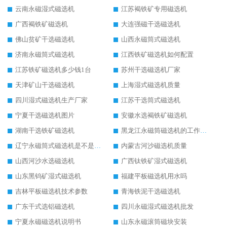
云南永磁湿式磁选机
江苏褐铁矿专用磁选机
广西褐铁矿磁选机
大连强磁干选磁选机
佛山贫矿干选磁选机
山西永磁筒式磁选机
济南永磁筒式磁选机
江西铁矿磁选机如何配置
江苏铁矿磁选机多少钱1台
苏州干选磁选机厂家
天津矿山干选磁选机
上海湿式磁选机质量
四川湿式磁选机生产厂家
江苏干选筒式磁选机
宁夏干选磁选机图片
安徽水选褐铁矿磁选机
湖南干选铁矿磁选机
黑龙江永磁筒磁选机的工作原理
辽宁永磁筒式磁选机是不是强磁
内蒙古河沙磁选机质量
山西河沙水选磁选机
广西钛铁矿湿式磁选机
山东黑钨矿湿式磁选机
福建平板磁选机用水吗
吉林平板磁选机技术参数
青海铁泥干选磁选机
广东干式选铝磁选机
四川永磁湿式磁选机批发
宁夏永磁磁选机说明书
山东永磁滚筒磁块安装