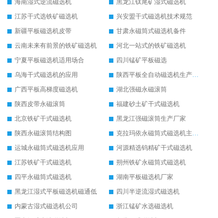
海南湿式逆流磁选机
黑龙江钛尾矿湿式磁选机
江苏干式选铁矿磁选机
兴安盟干式磁选机技术规范
新疆平板磁选机皮带
甘肃永磁筒式磁选机备件
云南未来有前景的铁矿磁选机
河北一站式的铁矿磁选机
宁夏平板磁选机适用场合
四川锰矿平板磁选
乌海干式磁选机的应用
陕西平板全自动磁选机生产厂家
广西平板高梯度磁选机
湖北强磁永磁滚筒
陕西皮带永磁滚筒
福建砂土矿干式磁选机
北京铁矿干式磁选机
黑龙江强磁滚筒生产厂家
陕西永磁滚筒结构图
克拉玛依永磁筒式磁选机主要技术参数
运城永磁筒式磁选机应用
河源精选钨精矿干式磁选机
江苏铁矿干式磁选机
朔州铁矿永磁筒式磁选机
四平永磁筒式磁选机
湖南平板磁选机厂家
黑龙江湿式平板磁选机磁通低
四川半逆流湿式磁选机
内蒙古湿式磁选机公司
浙江锰矿水选磁选机