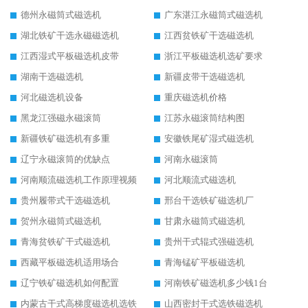
德州永磁筒式磁选机
广东湛江永磁筒式磁选机
湖北铁矿干选永磁磁选机
江西贫铁矿干选磁选机
江西湿式平板磁选机皮带
浙江平板磁选机选矿要求
湖南干选磁选机
新疆皮带干选磁选机
河北磁选机设备
重庆磁选机价格
黑龙江强磁永磁滚筒
江苏永磁滚筒结构图
新疆铁矿磁选机有多重
安徽铁尾矿湿式磁选机
辽宁永磁滚筒的优缺点
河南永磁滚筒
河南顺流磁选机工作原理视频
河北顺流式磁选机
贵州履带式干选磁选机
邢台干选铁矿磁选机厂
贺州永磁筒式磁选机
甘肃永磁筒式磁选机
青海贫铁矿干式磁选机
贵州干式辊式强磁选机
西藏平板磁选机适用场合
青海锰矿平板磁选机
辽宁铁矿磁选机如何配置
河南铁矿磁选机多少钱1台
内蒙古干式高梯度磁选机选铁
山西密封干式选铁磁选机