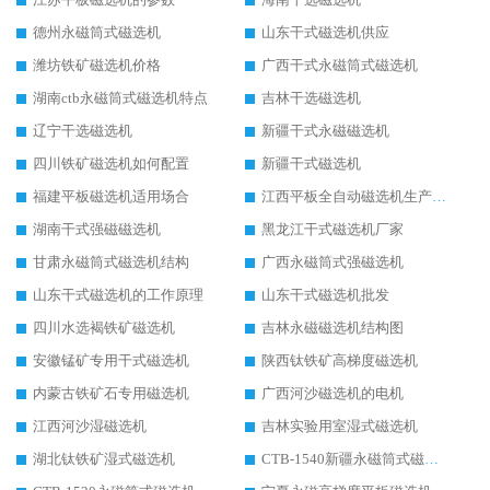
德州永磁筒式磁选机
山东干式磁选机供应
潍坊铁矿磁选机价格
广西干式永磁筒式磁选机
湖南ctb永磁筒式磁选机特点
吉林干选磁选机
辽宁干选磁选机
新疆干式永磁磁选机
四川铁矿磁选机如何配置
新疆干式磁选机
福建平板磁选机适用场合
江西平板全自动磁选机生产厂家
湖南干式强磁磁选机
黑龙江干式磁选机厂家
甘肃永磁筒式磁选机结构
广西永磁筒式强磁选机
山东干式磁选机的工作原理
山东干式磁选机批发
四川水选褐铁矿磁选机
吉林永磁磁选机结构图
安徽锰矿专用干式磁选机
陕西钛铁矿高梯度磁选机
内蒙古铁矿石专用磁选机
广西河沙磁选机的电机
江西河沙湿磁选机
吉林实验用室湿式磁选机
湖北钛铁矿湿式磁选机
CTB-1540新疆永磁筒式磁选机