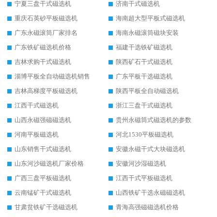
宁夏三盘干式磁选机
济南干式磁选机
重庆石英砂平板磁选机
海南超大型平板式磁选机
广东永磁滚筒厂家排名
海南永磁滚筒磁块安装
广东铁矿磁选机价格
福建干选铁矿磁选机
吉林求购干式磁选机
陕西矿石干式磁选机
淄博平板全自动磁选机销售
广东平板干选磁选机
吉林高梯度平板磁选机
陕西平板全自动磁选机
江西干式磁选机
浙江三盘干式磁选机
山西永磁强磁磁选机
贵州永磁筒式磁选机的参数
河南平板磁选机
河北1530平板磁选机
山东销售干式磁选机
安徽永磁干式大块磁选机
山东河沙磁选机厂家价格
安徽河沙湿磁选机
广西三盘平板磁选机
江西干式平板磁选机
云南锰矿干式磁选机
山西铁矿干选永磁磁选机
甘肃贫铁矿干选磁选机
青海高强磁磁选机价格