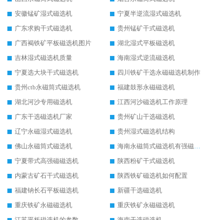
安徽锰矿湿式磁选机
宁夏半逆流湿式磁选机
广东求购干式磁选机
贵州锰矿干式磁选机
广西褐铁矿平板磁选机图片
湖北湿式平板磁选机
吉林湿式磁选机质量
海南湿式逆流磁选机
宁夏选大块干式磁选机
四川铁矿干选永磁磁选机制作
贵州ctb永磁筒式磁选机
福建鼓形永磁磁选机
湖北河沙专用磁选机
江西河沙磁选机工作原理
广东干选磁选机厂家
贵州矿山干选磁选机
辽宁永磁湿式磁选机
贵州湿式磁选机结构
佛山永磁筒式磁选机
海南永磁筒式磁选机有强磁的吗
宁夏带式高强磁磁选机
陕西粉矿干式磁选机
内蒙古矿石干式磁选机
陕西铁矿磁选机如何配置
福建钠长石平板磁选机
新疆干选磁选机
重庆铁矿永磁磁选机
重庆铁矿永磁磁选机
江苏平板磁选机的参数
海南干选磁选机