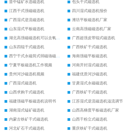
晋中锰矿水选磁选机
包头干式磁选机
江西干式强磁磁选机
四川湿式磁选机报价
广西湿式逆流磁选机
潍坊平板磁选机厂家
山东湿式平板磁选机
云南高强磁磁选机厂家
湖北高强磁磁选机可以去氧化铝
广西超强皮带辊式磁选机
山东四辊干式磁选机
广西铁矿干式磁选机
西宁干式永磁筒式弱磁场磁选机结构图
海南强磁平板磁选机
宁夏平板磁选机工作视频
河南开封湿式磁选机
贵州河沙磁选机视频
福建优质河沙磁选机
广西湿式磁选机
甘肃湿式永磁磁选机
山西求购干式磁选机
广西铁矿干式磁选机
福建强磁平板磁选机说明书
江苏湿式逆流磁选机溢流调节
湖南湿式锰矿磁选机
山西高梯度平板磁选机厂家
内蒙古铁矿干式磁选机
山西干粉立式磁选机
河北矿石干式磁选机
重庆铁矿干式磁选机