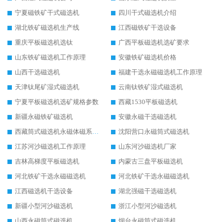
宁夏磁铁矿干式磁选机
四川干式磁选机介绍
湖北铁矿磁选机生产线
江西磁铁矿干选设备
重庆平板磁选机选钛
广西平板磁选机选矿要求
山东铁矿磁选机工作原理
安徽铁矿磁选机价格
山西干选磁选机
福建干选永磁磁选机工作原理
天津钛尾矿湿式磁选机
云南钛铁矿湿式磁选机
宁夏平板磁选机选矿规格参数
西藏1530平板磁选机
新疆永磁铁矿磁选机
安徽永磁干选磁选机
西藏筒式磁选机永磁体磁系设计
沈阳营口永磁筒式磁选机
江苏河沙磁选机工作原理
山东河沙磁选机厂家
吉林高梯度平板磁选机
内蒙古三盘平板磁选机
河北铁矿干选永磁磁选机
河北铁矿干选永磁磁选机
江西磁选机干选设备
湖北强磁干选磁选机
新疆小型河沙磁选机
浙江小型河沙磁选机
山西永磁筒式磁选机
烟台永磁筒式磁选机