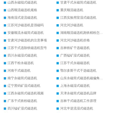
山西永磁辊式磁选机
甘肃干式永磁筒式磁选机
山西顺流磁选机规格
重庆顺流磁选机
海南湿式逆流磁选机
江西实验用室湿式磁选机
江苏河沙磁选机是强磁吗
河北河沙磁选机
安徽顺流永磁筒式磁选机
湖南顺流磁选机跑铁精粉怎么处理
甘肃河沙磁选机的注意事项
河北河沙磁选机价格
江苏干式选除铁磁选机型号
吉林铁矿干选磁选机
四川永磁湿式磁选机
广西锰矿湿式磁选机
江西干粉永磁选机
江苏干式永磁磁选机
河南干式磁选机
鄂尔多斯干式干选磁选机
南宁永磁筒式磁选机
山东永磁筒式磁选机磁偏角怎么调整
辽宁黑钨矿湿式磁选机
上海永磁湿式磁选机
江西永磁筒式磁选机视频
天津永磁筒式磁选机品牌
广东干式铁粉磁选机
吉林干式磁选机工作原理
四川锰矿湿式磁选机
河北半逆流湿式磁选机