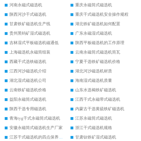
河南永磁式磁选机
重庆永磁筒式磁选机
陕西河沙干式磁选机
重庆干式磁选机安全操作规程
甘肃铁矿磁选机生产线
湖北铁矿磁选机如何配置
贵州黑钨矿湿式磁选机
广东永磁湿式磁选机
吉林湿式平板磁选机磁通低
陕西平板磁选机的工作原理
上海磁选机永磁筒组装
云南永磁筒式磁选机筒瓦
西藏干式选铁磁选机
宁夏干选铁矿磁选机价格
江西河沙磁选机介绍
湖北河沙磁选机材质
湖北湿式磁选机公司
海南湿式磁选机质量
云南铁矿磁选机价格
山东水选褐铁矿磁选机
益阳永磁筒式磁选机
江西干式永磁带式磁选机
陕西干选专用磁选机
内蒙古干选黄硫铁矿磁选机
青海tyg干式永磁筒式磁选机
江苏永磁筒式磁选机
安徽永磁筒式磁选机生产厂家
浙江干式磁选机规格
江苏干式磁选机的四点保养秘籍
甘肃钛铁矿湿式磁选机