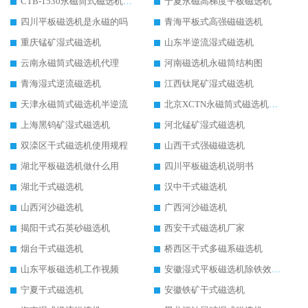
CTB-1530永磁筒式磁选机代理商
宁夏永磁高梯度平板磁选机
四川平板磁选机是永磁的吗
青海平板式高强磁磁选机
重庆锰矿湿式磁选机
山东半逆流湿式磁选机
云南永磁筒式磁选机代理
河南磁选机永磁筒结构图
青海湿式逆流磁选机
江西钛尾矿湿式磁选机
天津永磁筒式磁选机半逆流
北京XCTN永磁筒式磁选机磁块位置
上海黑钨矿湿式磁选机
河北锰矿湿式磁选机
双滦区干式磁选机使用规程
山西干式强磁磁选机
湖北平板磁选机做什么用
四川平板磁选机说明书
湖北干式磁选机
汉中干式磁选机
山西河沙磁选机
广西河沙磁选机
揭阳干式石英砂磁选机
西安干式磁选机厂家
烟台干式磁选机
桥西区干式多磁系磁选机
山东平板磁选机工作视频
安徽湿式平板磁选机除铁效果怎么样
宁夏干式磁选机
安徽铁矿干式磁选机