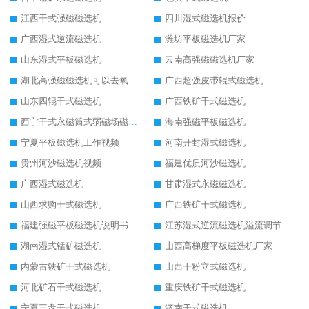
江西干式强磁磁选机
四川湿式磁选机报价
广西湿式逆流磁选机
潍坊平板磁选机厂家
山东湿式平板磁选机
云南高强磁磁选机厂家
湖北高强磁磁选机可以去氧化铝
广西超强皮带辊式磁选机
山东四辊干式磁选机
广西铁矿干式磁选机
西宁干式永磁筒式弱磁场磁选机结构图
海南强磁平板磁选机
宁夏平板磁选机工作视频
河南开封湿式磁选机
贵州河沙磁选机视频
福建优质河沙磁选机
广西湿式磁选机
甘肃湿式永磁磁选机
山西求购干式磁选机
广西铁矿干式磁选机
福建强磁平板磁选机说明书
江苏湿式逆流磁选机溢流调节
湖南湿式锰矿磁选机
山西高梯度平板磁选机厂家
内蒙古铁矿干式磁选机
山西干粉立式磁选机
河北矿石干式磁选机
重庆铁矿干式磁选机
宁夏三盘干式磁选机
济南干式磁选机