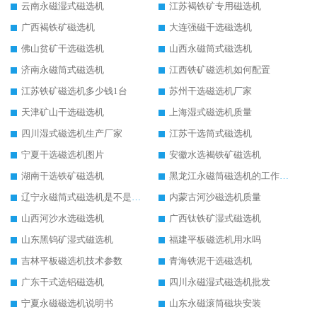
云南永磁湿式磁选机
江苏褐铁矿专用磁选机
广西褐铁矿磁选机
大连强磁干选磁选机
佛山贫矿干选磁选机
山西永磁筒式磁选机
济南永磁筒式磁选机
江西铁矿磁选机如何配置
江苏铁矿磁选机多少钱1台
苏州干选磁选机厂家
天津矿山干选磁选机
上海湿式磁选机质量
四川湿式磁选机生产厂家
江苏干选筒式磁选机
宁夏干选磁选机图片
安徽水选褐铁矿磁选机
湖南干选铁矿磁选机
黑龙江永磁筒磁选机的工作原理
辽宁永磁筒式磁选机是不是强磁
内蒙古河沙磁选机质量
山西河沙水选磁选机
广西钛铁矿湿式磁选机
山东黑钨矿湿式磁选机
福建平板磁选机用水吗
吉林平板磁选机技术参数
青海铁泥干选磁选机
广东干式选铝磁选机
四川永磁湿式磁选机批发
宁夏永磁磁选机说明书
山东永磁滚筒磁块安装