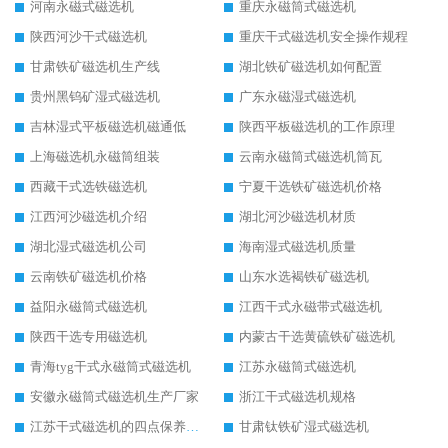
河南永磁式磁选机
重庆永磁筒式磁选机
陕西河沙干式磁选机
重庆干式磁选机安全操作规程
甘肃铁矿磁选机生产线
湖北铁矿磁选机如何配置
贵州黑钨矿湿式磁选机
广东永磁湿式磁选机
吉林湿式平板磁选机磁通低
陕西平板磁选机的工作原理
上海磁选机永磁筒组装
云南永磁筒式磁选机筒瓦
西藏干式选铁磁选机
宁夏干选铁矿磁选机价格
江西河沙磁选机介绍
湖北河沙磁选机材质
湖北湿式磁选机公司
海南湿式磁选机质量
云南铁矿磁选机价格
山东水选褐铁矿磁选机
益阳永磁筒式磁选机
江西干式永磁带式磁选机
陕西干选专用磁选机
内蒙古干选黄硫铁矿磁选机
青海tyg干式永磁筒式磁选机
江苏永磁筒式磁选机
安徽永磁筒式磁选机生产厂家
浙江干式磁选机规格
江苏干式磁选机的四点保养秘籍
甘肃钛铁矿湿式磁选机