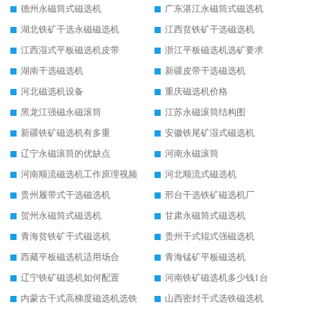
德州永磁筒式磁选机
广东湛江永磁筒式磁选机
湖北铁矿干选永磁磁选机
江西贫铁矿干选磁选机
江西湿式平板磁选机皮带
浙江平板磁选机选矿要求
湖南干选磁选机
新疆皮带干选磁选机
河北磁选机设备
重庆磁选机价格
黑龙江强磁永磁滚筒
江苏永磁滚筒结构图
新疆铁矿磁选机有多重
安徽铁尾矿湿式磁选机
辽宁永磁滚筒的优缺点
河南永磁滚筒
河南顺流磁选机工作原理视频
河北顺流式磁选机
贵州履带式干选磁选机
邢台干选铁矿磁选机厂
贺州永磁筒式磁选机
甘肃永磁筒式磁选机
青海贫铁矿干式磁选机
贵州干式辊式强磁选机
西藏平板磁选机适用场合
青海锰矿平板磁选机
辽宁铁矿磁选机如何配置
河南铁矿磁选机多少钱1台
内蒙古干式高梯度磁选机选铁
山西密封干式选铁磁选机