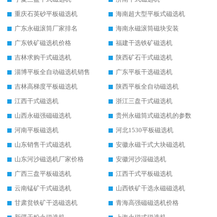
重庆石英砂平板磁选机
海南超大型平板式磁选机
广东永磁滚筒厂家排名
海南永磁滚筒磁块安装
广东铁矿磁选机价格
福建干选铁矿磁选机
吉林求购干式磁选机
陕西矿石干式磁选机
淄博平板全自动磁选机销售
广东平板干选磁选机
吉林高梯度平板磁选机
陕西平板全自动磁选机
江西干式磁选机
浙江三盘干式磁选机
山西永磁强磁磁选机
贵州永磁筒式磁选机的参数
河南平板磁选机
河北1530平板磁选机
山东销售干式磁选机
安徽永磁干式大块磁选机
山东河沙磁选机厂家价格
安徽河沙湿磁选机
广西三盘平板磁选机
江西干式平板磁选机
云南锰矿干式磁选机
山西铁矿干选永磁磁选机
甘肃贫铁矿干选磁选机
青海高强磁磁选机价格