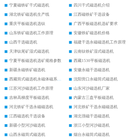
宁夏磁铁矿干式磁选机
四川干式磁选机介绍
湖北铁矿磁选机生产线
江西磁铁矿干选设备
重庆平板磁选机选钛
广西平板磁选机选矿要求
山东铁矿磁选机工作原理
安徽铁矿磁选机价格
山西干选磁选机
福建干选永磁磁选机工作原理
天津钛尾矿湿式磁选机
云南钛铁矿湿式磁选机
宁夏平板磁选机选矿规格参数
西藏1530平板磁选机
新疆永磁铁矿磁选机
安徽永磁干选磁选机
西藏筒式磁选机永磁体磁系设计
沈阳营口永磁筒式磁选机
江苏河沙磁选机工作原理
山东河沙磁选机厂家
吉林高梯度平板磁选机
内蒙古三盘平板磁选机
河北铁矿干选永磁磁选机
河北铁矿干选永磁磁选机
江西磁选机干选设备
湖北强磁干选磁选机
新疆小型河沙磁选机
浙江小型河沙磁选机
山西永磁筒式磁选机
烟台永磁筒式磁选机