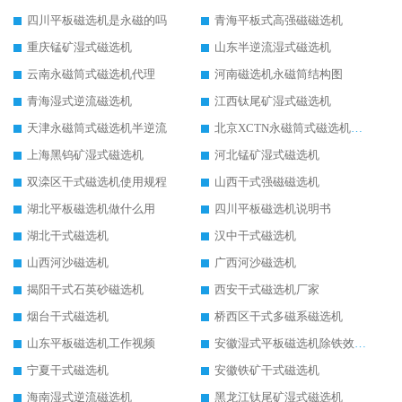
四川平板磁选机是永磁的吗
青海平板式高强磁磁选机
重庆锰矿湿式磁选机
山东半逆流湿式磁选机
云南永磁筒式磁选机代理
河南磁选机永磁筒结构图
青海湿式逆流磁选机
江西钛尾矿湿式磁选机
天津永磁筒式磁选机半逆流
北京XCTN永磁筒式磁选机磁块位置
上海黑钨矿湿式磁选机
河北锰矿湿式磁选机
双滦区干式磁选机使用规程
山西干式强磁磁选机
湖北平板磁选机做什么用
四川平板磁选机说明书
湖北干式磁选机
汉中干式磁选机
山西河沙磁选机
广西河沙磁选机
揭阳干式石英砂磁选机
西安干式磁选机厂家
烟台干式磁选机
桥西区干式多磁系磁选机
山东平板磁选机工作视频
安徽湿式平板磁选机除铁效果怎么样
宁夏干式磁选机
安徽铁矿干式磁选机
海南湿式逆流磁选机
黑龙江钛尾矿湿式磁选机