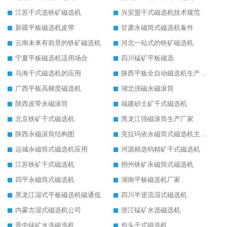
江苏干式选铁矿磁选机
兴安盟干式磁选机技术规范
新疆平板磁选机皮带
甘肃永磁筒式磁选机备件
云南未来有前景的铁矿磁选机
河北一站式的铁矿磁选机
宁夏平板磁选机适用场合
四川锰矿平板磁选
乌海干式磁选机的应用
陕西平板全自动磁选机生产厂家
广西平板高梯度磁选机
湖北强磁永磁滚筒
陕西皮带永磁滚筒
福建砂土矿干式磁选机
北京铁矿干式磁选机
黑龙江强磁滚筒生产厂家
陕西永磁滚筒结构图
克拉玛依永磁筒式磁选机主要技术参数
运城永磁筒式磁选机应用
河源精选钨精矿干式磁选机
江苏铁矿干式磁选机
朔州铁矿永磁筒式磁选机
四平永磁筒式磁选机
湖南平板磁选机厂家
黑龙江湿式平板磁选机磁通低
四川半逆流湿式磁选机
内蒙古湿式磁选机公司
浙江锰矿水选磁选机
晋中锰矿水选磁选机
包头干式磁选机