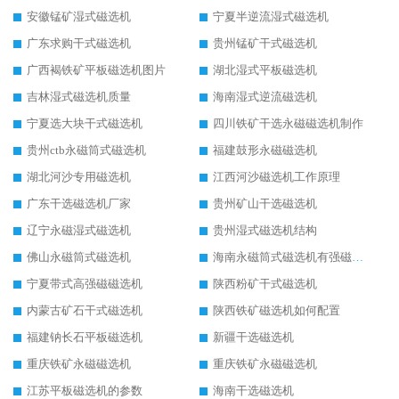
安徽锰矿湿式磁选机
宁夏半逆流湿式磁选机
广东求购干式磁选机
贵州锰矿干式磁选机
广西褐铁矿平板磁选机图片
湖北湿式平板磁选机
吉林湿式磁选机质量
海南湿式逆流磁选机
宁夏选大块干式磁选机
四川铁矿干选永磁磁选机制作
贵州ctb永磁筒式磁选机
福建鼓形永磁磁选机
湖北河沙专用磁选机
江西河沙磁选机工作原理
广东干选磁选机厂家
贵州矿山干选磁选机
辽宁永磁湿式磁选机
贵州湿式磁选机结构
佛山永磁筒式磁选机
海南永磁筒式磁选机有强磁的吗
宁夏带式高强磁磁选机
陕西粉矿干式磁选机
内蒙古矿石干式磁选机
陕西铁矿磁选机如何配置
福建钠长石平板磁选机
新疆干选磁选机
重庆铁矿永磁磁选机
重庆铁矿永磁磁选机
江苏平板磁选机的参数
海南干选磁选机