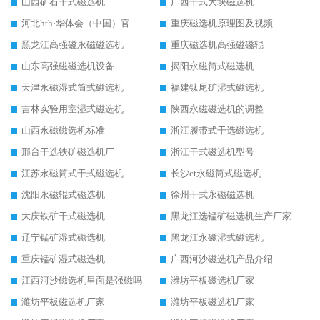
山西矿石干式磁选机
广西干式大块磁选机
河北hth·华体会（中国）官方网站-hth.com 工作视频
重庆磁选机原理图及视频
黑龙江高强磁永磁磁选机
重庆磁选机高强磁磁辊
山东高强磁磁选机设备
揭阳永磁筒式磁选机
天津永磁湿式筒式磁选机
福建钛尾矿湿式磁选机
吉林实验用室湿式磁选机
陕西永磁磁选机的调整
山西永磁磁选机标准
浙江履带式干选磁选机
邢台干选铁矿磁选机厂
浙江干式磁选机型号
江苏永磁筒式干式磁选机
长沙ct永磁筒式磁选机
沈阳永磁辊式磁选机
徐州干式永磁磁选机
大庆铁矿干式磁选机
黑龙江选锰矿磁选机生产厂家
辽宁锰矿湿式磁选机
黑龙江永磁湿式磁选机
重庆锰矿湿式磁选机
广西河沙磁选机产品介绍
江西河沙磁选机里面是强磁吗
潍坊平板磁选机厂家
潍坊平板磁选机厂家
潍坊平板磁选机厂家