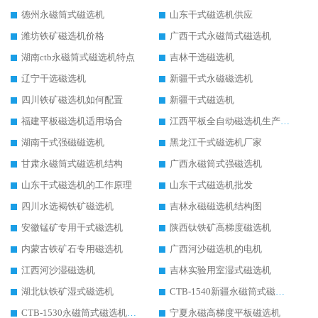
德州永磁筒式磁选机
山东干式磁选机供应
潍坊铁矿磁选机价格
广西干式永磁筒式磁选机
湖南ctb永磁筒式磁选机特点
吉林干选磁选机
辽宁干选磁选机
新疆干式永磁磁选机
四川铁矿磁选机如何配置
新疆干式磁选机
福建平板磁选机适用场合
江西平板全自动磁选机生产厂家
湖南干式强磁磁选机
黑龙江干式磁选机厂家
甘肃永磁筒式磁选机结构
广西永磁筒式强磁选机
山东干式磁选机的工作原理
山东干式磁选机批发
四川水选褐铁矿磁选机
吉林永磁磁选机结构图
安徽锰矿专用干式磁选机
陕西钛铁矿高梯度磁选机
内蒙古铁矿石专用磁选机
广西河沙磁选机的电机
江西河沙湿磁选机
吉林实验用室湿式磁选机
湖北钛铁矿湿式磁选机
CTB-1540新疆永磁筒式磁选机
CTB-1530永磁筒式磁选机代理商
宁夏永磁高梯度平板磁选机