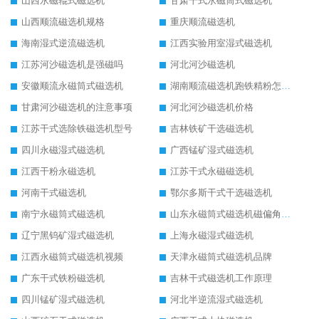
山西永磁辊式磁选机
甘肃干式永磁筒式磁选机
山西顺流磁选机规格
重庆顺流磁选机
海南湿式逆流磁选机
江西实验用室湿式磁选机
江苏河沙磁选机是强磁吗
河北河沙磁选机
安徽顺流永磁筒式磁选机
湖南顺流磁选机跑铁精粉怎么处理
甘肃河沙磁选机的注意事项
河北河沙磁选机价格
江苏干式选除铁磁选机型号
吉林铁矿干选磁选机
四川永磁湿式磁选机
广西锰矿湿式磁选机
江西干粉永磁选机
江苏干式永磁磁选机
河南干式磁选机
鄂尔多斯干式干选磁选机
南宁永磁筒式磁选机
山东永磁筒式磁选机磁偏角怎么调整
辽宁黑钨矿湿式磁选机
上海永磁湿式磁选机
江西永磁筒式磁选机视频
天津永磁筒式磁选机品牌
广东干式铁粉磁选机
吉林干式磁选机工作原理
四川锰矿湿式磁选机
河北半逆流湿式磁选机