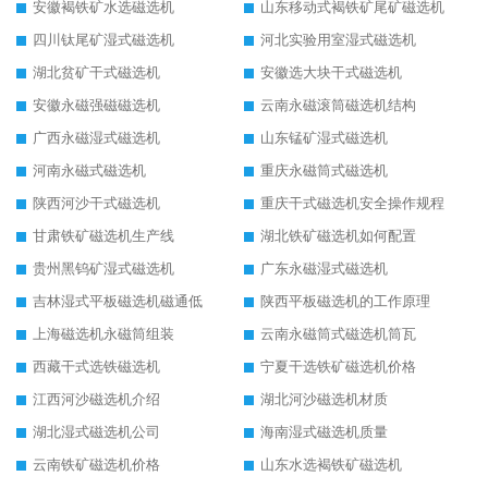
安徽褐铁矿水选磁选机
山东移动式褐铁矿尾矿磁选机
四川钛尾矿湿式磁选机
河北实验用室湿式磁选机
湖北贫矿干式磁选机
安徽选大块干式磁选机
安徽永磁强磁磁选机
云南永磁滚筒磁选机结构
广西永磁湿式磁选机
山东锰矿湿式磁选机
河南永磁式磁选机
重庆永磁筒式磁选机
陕西河沙干式磁选机
重庆干式磁选机安全操作规程
甘肃铁矿磁选机生产线
湖北铁矿磁选机如何配置
贵州黑钨矿湿式磁选机
广东永磁湿式磁选机
吉林湿式平板磁选机磁通低
陕西平板磁选机的工作原理
上海磁选机永磁筒组装
云南永磁筒式磁选机筒瓦
西藏干式选铁磁选机
宁夏干选铁矿磁选机价格
江西河沙磁选机介绍
湖北河沙磁选机材质
湖北湿式磁选机公司
海南湿式磁选机质量
云南铁矿磁选机价格
山东水选褐铁矿磁选机