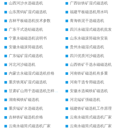
山西河沙水选磁选机
广西钛铁矿湿式磁选机
山东黑钨矿湿式磁选机
福建平板磁选机用水吗
吉林平板磁选机技术参数
青海铁泥干选磁选机
广东干式选铝磁选机
四川永磁湿式磁选机批发
宁夏永磁磁选机说明书
山东永磁滚筒磁块安装
安徽永磁滚筒磁选机
贵州永磁湿式磁选机
广东锰矿湿式磁选机
四川优质河沙磁选机
河北河沙磁选机
山西铁矿干选永磁磁选机
内蒙古永磁湿式磁选机价格
河南铁矿磁选机有多重
重庆铁尾矿湿式磁选机
河南干选专用磁选机
甘肃矿山用干选磁选机怎样调磁
安徽水选褐铁矿磁选机
湖南褐铁矿磁选机
河北锰矿强磁选机
重庆锰矿水选磁选机
福建铁矿磁选机工作原理
吉林铁矿磁选机价格
云南永磁筒式磁选机厂家
云南永磁筒式磁选机厂家
云南永磁筒式磁选机厂家