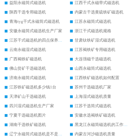
益阳永磁筒式磁选机
江西干式永磁带式磁选机
陕西干选专用磁选机
内蒙古干选黄硫铁矿磁选机
青海tyg干式永磁筒式磁选机
江苏永磁筒式磁选机
安徽永磁筒式磁选机生产厂家
浙江干式磁选机规格
江苏干式磁选机的四点保养秘籍
甘肃钛铁矿湿式磁选机
云南永磁湿式磁选机
江苏褐铁矿专用磁选机
广西褐铁矿磁选机
大连强磁干选磁选机
佛山贫矿干选磁选机
山西永磁筒式磁选机
济南永磁筒式磁选机
江西铁矿磁选机如何配置
江苏铁矿磁选机多少钱1台
苏州干选磁选机厂家
天津矿山干选磁选机
上海湿式磁选机质量
四川湿式磁选机生产厂家
江苏干选筒式磁选机
宁夏干选磁选机图片
安徽水选褐铁矿磁选机
湖南干选铁矿磁选机
黑龙江永磁筒磁选机的工作原理
辽宁永磁筒式磁选机是不是强磁
内蒙古河沙磁选机质量