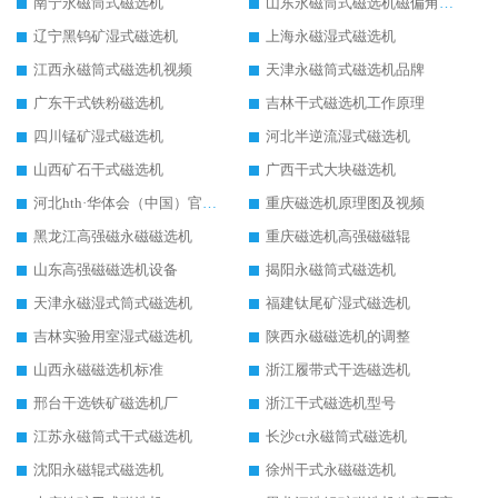
南宁永磁筒式磁选机
山东永磁筒式磁选机磁偏角怎么调整
辽宁黑钨矿湿式磁选机
上海永磁湿式磁选机
江西永磁筒式磁选机视频
天津永磁筒式磁选机品牌
广东干式铁粉磁选机
吉林干式磁选机工作原理
四川锰矿湿式磁选机
河北半逆流湿式磁选机
山西矿石干式磁选机
广西干式大块磁选机
河北hth·华体会（中国）官方网站-hth.com 工作视频
重庆磁选机原理图及视频
黑龙江高强磁永磁磁选机
重庆磁选机高强磁磁辊
山东高强磁磁选机设备
揭阳永磁筒式磁选机
天津永磁湿式筒式磁选机
福建钛尾矿湿式磁选机
吉林实验用室湿式磁选机
陕西永磁磁选机的调整
山西永磁磁选机标准
浙江履带式干选磁选机
邢台干选铁矿磁选机厂
浙江干式磁选机型号
江苏永磁筒式干式磁选机
长沙ct永磁筒式磁选机
沈阳永磁辊式磁选机
徐州干式永磁磁选机