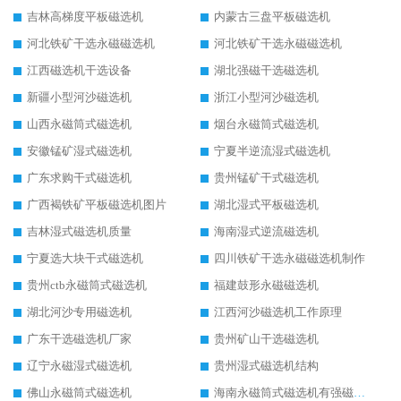
吉林高梯度平板磁选机
内蒙古三盘平板磁选机
河北铁矿干选永磁磁选机
河北铁矿干选永磁磁选机
江西磁选机干选设备
湖北强磁干选磁选机
新疆小型河沙磁选机
浙江小型河沙磁选机
山西永磁筒式磁选机
烟台永磁筒式磁选机
安徽锰矿湿式磁选机
宁夏半逆流湿式磁选机
广东求购干式磁选机
贵州锰矿干式磁选机
广西褐铁矿平板磁选机图片
湖北湿式平板磁选机
吉林湿式磁选机质量
海南湿式逆流磁选机
宁夏选大块干式磁选机
四川铁矿干选永磁磁选机制作
贵州ctb永磁筒式磁选机
福建鼓形永磁磁选机
湖北河沙专用磁选机
江西河沙磁选机工作原理
广东干选磁选机厂家
贵州矿山干选磁选机
辽宁永磁湿式磁选机
贵州湿式磁选机结构
佛山永磁筒式磁选机
海南永磁筒式磁选机有强磁的吗