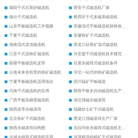
揭阳干式石英砂磁选机
西安干式磁选机厂家
烟台干式磁选机
桥西区干式多磁系磁选机
山东平板磁选机工作视频
安徽湿式平板磁选机除铁效果怎么样
宁夏干式磁选机
安徽铁矿干式磁选机
海南湿式逆流磁选机
黑龙江钛尾矿湿式磁选机
江苏干式选铁矿磁选机
兴安盟干式磁选机技术规范
新疆平板磁选机皮带
甘肃永磁筒式磁选机备件
云南未来有前景的铁矿磁选机
河北一站式的铁矿磁选机
宁夏平板磁选机适用场合
四川锰矿平板磁选
乌海干式磁选机的应用
陕西平板全自动磁选机生产厂家
广西平板高梯度磁选机
湖北强磁永磁滚筒
陕西皮带永磁滚筒
福建砂土矿干式磁选机
北京铁矿干式磁选机
黑龙江强磁滚筒生产厂家
陕西永磁滚筒结构图
克拉玛依永磁筒式磁选机主要技术参数
运城永磁筒式磁选机应用
河源精选钨精矿干式磁选机