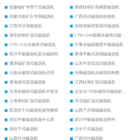
安徽锰矿专用干式磁选机
陕西钛铁矿高梯度磁选机
内蒙古铁矿石专用磁选机
广西河沙磁选机的电机
江西河沙湿磁选机
吉林实验用室湿式磁选机
湖北钛铁矿湿式磁选机
CTB-1540新疆永磁筒式磁选机
CTB-1530永磁筒式磁选机代理商
宁夏永磁高梯度平板磁选机
四川平板磁选机是永磁的吗
青海平板式高强磁磁选机
重庆锰矿湿式磁选机
山东半逆流湿式磁选机
云南永磁筒式磁选机代理
河南磁选机永磁筒结构图
青海湿式逆流磁选机
江西钛尾矿湿式磁选机
天津永磁筒式磁选机半逆流
北京XCTN永磁筒式磁选机磁块位置
上海黑钨矿湿式磁选机
河北锰矿湿式磁选机
双滦区干式磁选机使用规程
山西干式强磁磁选机
湖北平板磁选机做什么用
四川平板磁选机说明书
湖北干式磁选机
汉中干式磁选机
山西河沙磁选机
广西河沙磁选机