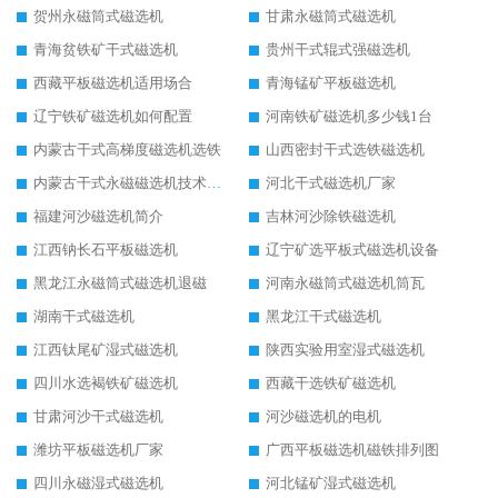
贺州永磁筒式磁选机
甘肃永磁筒式磁选机
青海贫铁矿干式磁选机
贵州干式辊式强磁选机
西藏平板磁选机适用场合
青海锰矿平板磁选机
辽宁铁矿磁选机如何配置
河南铁矿磁选机多少钱1台
内蒙古干式高梯度磁选机选铁
山西密封干式选铁磁选机
内蒙古干式永磁磁选机技术要求
河北干式磁选机厂家
福建河沙磁选机简介
吉林河沙除铁磁选机
江西钠长石平板磁选机
辽宁矿选平板式磁选机设备
黑龙江永磁筒式磁选机退磁
河南永磁筒式磁选机筒瓦
湖南干式磁选机
黑龙江干式磁选机
江西钛尾矿湿式磁选机
陕西实验用室湿式磁选机
四川水选褐铁矿磁选机
西藏干选铁矿磁选机
甘肃河沙干式磁选机
河沙磁选机的电机
潍坊平板磁选机厂家
广西平板磁选机磁铁排列图
四川永磁湿式磁选机
河北锰矿湿式磁选机