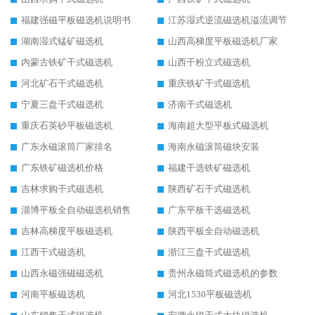
福建强磁平板磁选机说明书
江苏湿式逆流磁选机溢流调节
湖南湿式锰矿磁选机
山西高梯度平板磁选机厂家
内蒙古铁矿干式磁选机
山西干粉立式磁选机
河北矿石干式磁选机
重庆铁矿干式磁选机
宁夏三盘干式磁选机
济南干式磁选机
重庆石英砂平板磁选机
海南超大型平板式磁选机
广东永磁滚筒厂家排名
海南永磁滚筒磁块安装
广东铁矿磁选机价格
福建干选铁矿磁选机
吉林求购干式磁选机
陕西矿石干式磁选机
淄博平板全自动磁选机销售
广东平板干选磁选机
吉林高梯度平板磁选机
陕西平板全自动磁选机
江西干式磁选机
浙江三盘干式磁选机
山西永磁强磁磁选机
贵州永磁筒式磁选机的参数
河南平板磁选机
河北1530平板磁选机