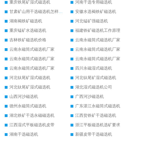
重庆铁尾矿湿式磁选机
河南干选专用磁选机
甘肃矿山用干选磁选机怎样调磁
安徽水选褐铁矿磁选机
湖南褐铁矿磁选机
河北锰矿强磁选机
重庆锰矿水选磁选机
福建铁矿磁选机工作原理
吉林铁矿磁选机价格
云南永磁筒式磁选机厂家
云南永磁筒式磁选机厂家
云南永磁筒式磁选机厂家
云南永磁筒式磁选机厂家
云南永磁筒式磁选机厂家
云南永磁筒式磁选机厂家
四川永磁湿式磁选机
河北钛尾矿湿式磁选机
河北钛尾矿湿式磁选机
河北钛尾矿湿式磁选机
湖北湿式磁选机公司
山西河沙磁选机
广西河沙磁选机
德州永磁筒式磁选机
广东湛江永磁筒式磁选机
湖北铁矿干选永磁磁选机
江西贫铁矿干选磁选机
江西湿式平板磁选机皮带
浙江平板磁选机选矿要求
湖南干选磁选机
新疆皮带干选磁选机