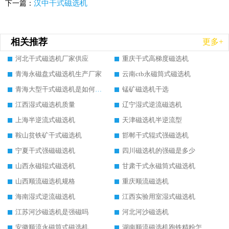
汉中干式磁选机
下一篇：
相关推荐
更多+
河北干式磁选机厂家供应
重庆干式高梯度磁选机
青海永磁盘式磁选机生产厂家
云南ctb永磁筒式磁选机
青海大型干式磁选机是如何选矿的
锰矿磁选机干选
江西湿式磁选机质量
辽宁湿式逆流磁选机
上海半逆流式磁选机
天津磁选机半逆流型
鞍山贫铁矿干式磁选机
邯郸干式辊式强磁选机
宁夏干式强磁磁选机
四川磁选机的强磁是多少
山西永磁辊式磁选机
甘肃干式永磁筒式磁选机
山西顺流磁选机规格
重庆顺流磁选机
海南湿式逆流磁选机
江西实验用室湿式磁选机
江苏河沙磁选机是强磁吗
河北河沙磁选机
安徽顺流永磁筒式磁选机
湖南顺流磁选机跑铁精粉怎么处理