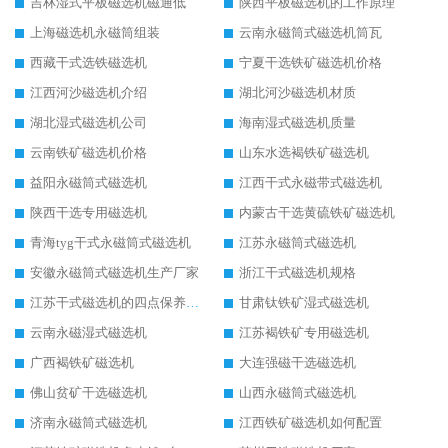
吉林湿式平板磁选机磁通低
陕西平板磁选机的工作原理
上海磁选机永磁筒组装
云南永磁筒式磁选机筒瓦
西藏干式选铁磁选机
宁夏干选铁矿磁选机价格
江西河沙磁选机介绍
湖北河沙磁选机材质
湖北湿式磁选机公司
海南湿式磁选机质量
云南铁矿磁选机价格
山东水选褐铁矿磁选机
益阳永磁筒式磁选机
江西干式永磁带式磁选机
陕西干选专用磁选机
内蒙古干选黄硫铁矿磁选机
青海tyg干式永磁筒式磁选机
江苏永磁筒式磁选机
安徽永磁筒式磁选机生产厂家
浙江干式磁选机规格
江苏干式磁选机的四点保养秘籍
甘肃钛铁矿湿式磁选机
云南永磁湿式磁选机
江苏褐铁矿专用磁选机
广西褐铁矿磁选机
大连强磁干选磁选机
佛山贫矿干选磁选机
山西永磁筒式磁选机
济南永磁筒式磁选机
江西铁矿磁选机如何配置