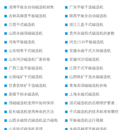
淄博平板全自动磁选机销售
广东平板干选磁选机
吉林高梯度平板磁选机
陕西平板全自动磁选机
江西干式磁选机
浙江三盘干式磁选机
山西永磁强磁磁选机
贵州永磁筒式磁选机的参数
河南平板磁选机
河北1530平板磁选机
山东销售干式磁选机
安徽永磁干式大块磁选机
山东河沙磁选机厂家价格
安徽河沙湿磁选机
广西三盘平板磁选机
江西干式平板磁选机
云南锰矿干式磁选机
山西铁矿干选永磁磁选机
甘肃贫铁矿干选磁选机
青海高强磁磁选机价格
新疆干粉永磁选机
上海永磁式磁选机
强磁磁选机使用中如何保持其顺畅运行
湿式磁选机的后期维护要避开哪些坑
延长磁选机使用寿命的方法
干式磁选机的技术标准有哪些
山西永磁筒式磁选机远力磁电
平板磁选机运行视频
山东辊式磁选机原理
永磁高梯度平板磁选机