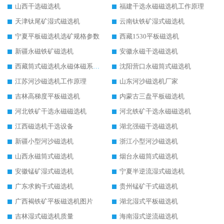
山西干选磁选机
福建干选永磁磁选机工作原理
天津钛尾矿湿式磁选机
云南钛铁矿湿式磁选机
宁夏平板磁选机选矿规格参数
西藏1530平板磁选机
新疆永磁铁矿磁选机
安徽永磁干选磁选机
西藏筒式磁选机永磁体磁系设计
沈阳营口永磁筒式磁选机
江苏河沙磁选机工作原理
山东河沙磁选机厂家
吉林高梯度平板磁选机
内蒙古三盘平板磁选机
河北铁矿干选永磁磁选机
河北铁矿干选永磁磁选机
江西磁选机干选设备
湖北强磁干选磁选机
新疆小型河沙磁选机
浙江小型河沙磁选机
山西永磁筒式磁选机
烟台永磁筒式磁选机
安徽锰矿湿式磁选机
宁夏半逆流湿式磁选机
广东求购干式磁选机
贵州锰矿干式磁选机
广西褐铁矿平板磁选机图片
湖北湿式平板磁选机
吉林湿式磁选机质量
海南湿式逆流磁选机