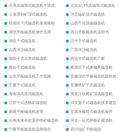
天津永磁筒式磁选机半逆流
北京XCTN永磁筒式磁选机磁块位置
上海黑钨矿湿式磁选机
河北锰矿湿式磁选机
双滦区干式磁选机使用规程
山西干式强磁磁选机
湖北平板磁选机做什么用
四川平板磁选机说明书
湖北干式磁选机
汉中干式磁选机
山西河沙磁选机
广西河沙磁选机
揭阳干式石英砂磁选机
西安干式磁选机厂家
烟台干式磁选机
桥西区干式多磁系磁选机
山东平板磁选机工作视频
安徽湿式平板磁选机除铁效果怎么样
宁夏干式磁选机
安徽铁矿干式磁选机
海南湿式逆流磁选机
黑龙江钛尾矿湿式磁选机
江苏干式选铁矿磁选机
兴安盟干式磁选机技术规范
新疆平板磁选机皮带
甘肃永磁筒式磁选机备件
云南未来有前景的铁矿磁选机
河北一站式的铁矿磁选机
宁夏平板磁选机适用场合
四川锰矿平板磁选