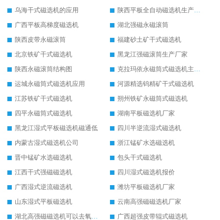
乌海干式磁选机的应用
陕西平板全自动磁选机生产厂家
广西平板高梯度磁选机
湖北强磁永磁滚筒
陕西皮带永磁滚筒
福建砂土矿干式磁选机
北京铁矿干式磁选机
黑龙江强磁滚筒生产厂家
陕西永磁滚筒结构图
克拉玛依永磁筒式磁选机主要技术参数
运城永磁筒式磁选机应用
河源精选钨精矿干式磁选机
江苏铁矿干式磁选机
朔州铁矿永磁筒式磁选机
四平永磁筒式磁选机
湖南平板磁选机厂家
黑龙江湿式平板磁选机磁通低
四川半逆流湿式磁选机
内蒙古湿式磁选机公司
浙江锰矿水选磁选机
晋中锰矿水选磁选机
包头干式磁选机
江西干式强磁磁选机
四川湿式磁选机报价
广西湿式逆流磁选机
潍坊平板磁选机厂家
山东湿式平板磁选机
云南高强磁磁选机厂家
湖北高强磁磁选机可以去氧化铝
广西超强皮带辊式磁选机