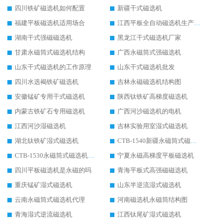
四川铁矿磁选机如何配置
新疆干式磁选机
福建平板磁选机适用场合
江西平板全自动磁选机生产厂家
湖南干式强磁磁选机
黑龙江干式磁选机厂家
甘肃永磁筒式磁选机结构
广西永磁筒式强磁选机
山东干式磁选机的工作原理
山东干式磁选机批发
四川水选褐铁矿磁选机
吉林永磁磁选机结构图
安徽锰矿专用干式磁选机
陕西钛铁矿高梯度磁选机
内蒙古铁矿石专用磁选机
广西河沙磁选机的电机
江西河沙湿磁选机
吉林实验用室湿式磁选机
湖北钛铁矿湿式磁选机
CTB-1540新疆永磁筒式磁选机
CTB-1530永磁筒式磁选机代理商
宁夏永磁高梯度平板磁选机
四川平板磁选机是永磁的吗
青海平板式高强磁磁选机
重庆锰矿湿式磁选机
山东半逆流湿式磁选机
云南永磁筒式磁选机代理
河南磁选机永磁筒结构图
青海湿式逆流磁选机
江西钛尾矿湿式磁选机