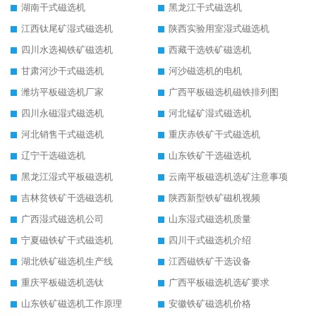
湖南干式磁选机
黑龙江干式磁选机
江西钛尾矿湿式磁选机
陕西实验用室湿式磁选机
四川水选褐铁矿磁选机
西藏干选铁矿磁选机
甘肃河沙干式磁选机
河沙磁选机的电机
潍坊平板磁选机厂家
广西平板磁选机磁铁排列图
四川永磁湿式磁选机
河北锰矿湿式磁选机
河北销售干式磁选机
重庆赤铁矿干式磁选机
辽宁干选磁选机
山东铁矿干选磁选机
黑龙江湿式平板磁选机
云南平板磁选机选矿注意事项
吉林贫铁矿干选磁选机
陕西新型铁矿磁机视频
广西湿式磁选机公司
山东湿式磁选机质量
宁夏磁铁矿干式磁选机
四川干式磁选机介绍
湖北铁矿磁选机生产线
江西磁铁矿干选设备
重庆平板磁选机选钛
广西平板磁选机选矿要求
山东铁矿磁选机工作原理
安徽铁矿磁选机价格