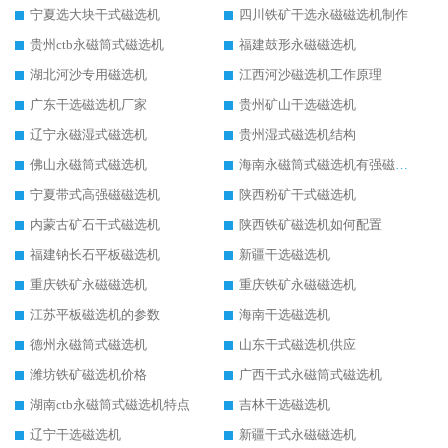
宁夏选大块干式磁选机
四川铁矿干选永磁磁选机制作
贵州ctb永磁筒式磁选机
福建鼓形永磁磁选机
湖北河沙专用磁选机
江西河沙磁选机工作原理
广东干选磁选机厂家
贵州矿山干选磁选机
辽宁永磁湿式磁选机
贵州湿式磁选机结构
佛山永磁筒式磁选机
海南永磁筒式磁选机有强磁的吗
宁夏带式高强磁磁选机
陕西粉矿干式磁选机
内蒙古矿石干式磁选机
陕西铁矿磁选机如何配置
福建钠长石平板磁选机
新疆干选磁选机
重庆铁矿永磁磁选机
重庆铁矿永磁磁选机
江苏平板磁选机的参数
海南干选磁选机
德州永磁筒式磁选机
山东干式磁选机供应
潍坊铁矿磁选机价格
广西干式永磁筒式磁选机
湖南ctb永磁筒式磁选机特点
吉林干选磁选机
辽宁干选磁选机
新疆干式永磁磁选机