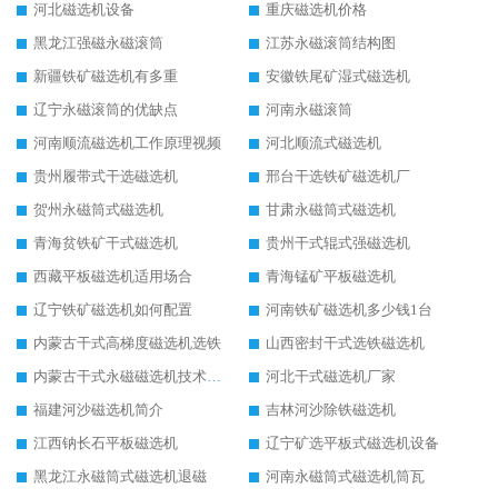
河北磁选机设备
重庆磁选机价格
黑龙江强磁永磁滚筒
江苏永磁滚筒结构图
新疆铁矿磁选机有多重
安徽铁尾矿湿式磁选机
辽宁永磁滚筒的优缺点
河南永磁滚筒
河南顺流磁选机工作原理视频
河北顺流式磁选机
贵州履带式干选磁选机
邢台干选铁矿磁选机厂
贺州永磁筒式磁选机
甘肃永磁筒式磁选机
青海贫铁矿干式磁选机
贵州干式辊式强磁选机
西藏平板磁选机适用场合
青海锰矿平板磁选机
辽宁铁矿磁选机如何配置
河南铁矿磁选机多少钱1台
内蒙古干式高梯度磁选机选铁
山西密封干式选铁磁选机
内蒙古干式永磁磁选机技术要求
河北干式磁选机厂家
福建河沙磁选机简介
吉林河沙除铁磁选机
江西钠长石平板磁选机
辽宁矿选平板式磁选机设备
黑龙江永磁筒式磁选机退磁
河南永磁筒式磁选机筒瓦