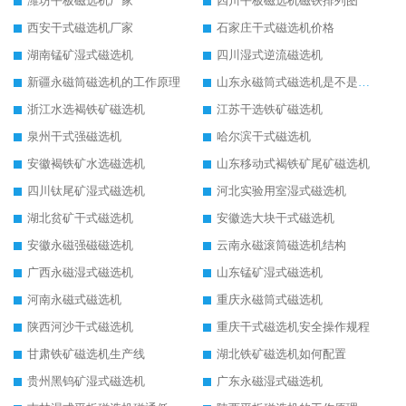
潍坊平板磁选机厂家
四川平板磁选机磁铁排列图
西安干式磁选机厂家
石家庄干式磁选机价格
湖南锰矿湿式磁选机
四川湿式逆流磁选机
新疆永磁筒磁选机的工作原理
山东永磁筒式磁选机是不是强磁
浙江水选褐铁矿磁选机
江苏干选铁矿磁选机
泉州干式强磁选机
哈尔滨干式磁选机
安徽褐铁矿水选磁选机
山东移动式褐铁矿尾矿磁选机
四川钛尾矿湿式磁选机
河北实验用室湿式磁选机
湖北贫矿干式磁选机
安徽选大块干式磁选机
安徽永磁强磁磁选机
云南永磁滚筒磁选机结构
广西永磁湿式磁选机
山东锰矿湿式磁选机
河南永磁式磁选机
重庆永磁筒式磁选机
陕西河沙干式磁选机
重庆干式磁选机安全操作规程
甘肃铁矿磁选机生产线
湖北铁矿磁选机如何配置
贵州黑钨矿湿式磁选机
广东永磁湿式磁选机