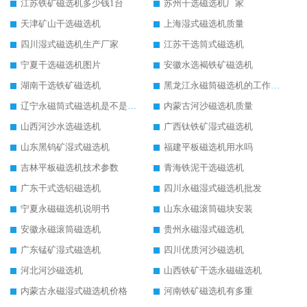
江苏铁矿磁选机多少钱1台
苏州干选磁选机厂家
天津矿山干选磁选机
上海湿式磁选机质量
四川湿式磁选机生产厂家
江苏干选筒式磁选机
宁夏干选磁选机图片
安徽水选褐铁矿磁选机
湖南干选铁矿磁选机
黑龙江永磁筒磁选机的工作原理
辽宁永磁筒式磁选机是不是强磁
内蒙古河沙磁选机质量
山西河沙水选磁选机
广西钛铁矿湿式磁选机
山东黑钨矿湿式磁选机
福建平板磁选机用水吗
吉林平板磁选机技术参数
青海铁泥干选磁选机
广东干式选铝磁选机
四川永磁湿式磁选机批发
宁夏永磁磁选机说明书
山东永磁滚筒磁块安装
安徽永磁滚筒磁选机
贵州永磁湿式磁选机
广东锰矿湿式磁选机
四川优质河沙磁选机
河北河沙磁选机
山西铁矿干选永磁磁选机
内蒙古永磁湿式磁选机价格
河南铁矿磁选机有多重