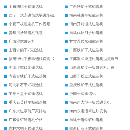
山东四辊干式磁选机
广西铁矿干式磁选机
西宁干式永磁筒式弱磁场磁选机结构图
海南强磁平板磁选机
宁夏平板磁选机工作视频
河南开封湿式磁选机
贵州河沙磁选机视频
福建优质河沙磁选机
广西湿式磁选机
甘肃湿式永磁磁选机
山西求购干式磁选机
广西铁矿干式磁选机
福建强磁平板磁选机说明书
江苏湿式逆流磁选机溢流调节
湖南湿式锰矿磁选机
山西高梯度平板磁选机厂家
内蒙古铁矿干式磁选机
山西干粉立式磁选机
河北矿石干式磁选机
重庆铁矿干式磁选机
宁夏三盘干式磁选机
济南干式磁选机
重庆石英砂平板磁选机
海南超大型平板式磁选机
广东永磁滚筒厂家排名
海南永磁滚筒磁块安装
广东铁矿磁选机价格
福建干选铁矿磁选机
吉林求购干式磁选机
陕西矿石干式磁选机