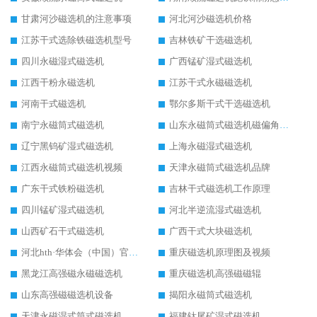
甘肃河沙磁选机的注意事项
河北河沙磁选机价格
江苏干式选除铁磁选机型号
吉林铁矿干选磁选机
四川永磁湿式磁选机
广西锰矿湿式磁选机
江西干粉永磁选机
江苏干式永磁磁选机
河南干式磁选机
鄂尔多斯干式干选磁选机
南宁永磁筒式磁选机
山东永磁筒式磁选机磁偏角怎么调整
辽宁黑钨矿湿式磁选机
上海永磁湿式磁选机
江西永磁筒式磁选机视频
天津永磁筒式磁选机品牌
广东干式铁粉磁选机
吉林干式磁选机工作原理
四川锰矿湿式磁选机
河北半逆流湿式磁选机
山西矿石干式磁选机
广西干式大块磁选机
河北hth·华体会（中国）官方网站-hth.com 工作视频
重庆磁选机原理图及视频
黑龙江高强磁永磁磁选机
重庆磁选机高强磁磁辊
山东高强磁磁选机设备
揭阳永磁筒式磁选机
天津永磁湿式筒式磁选机
福建钛尾矿湿式磁选机