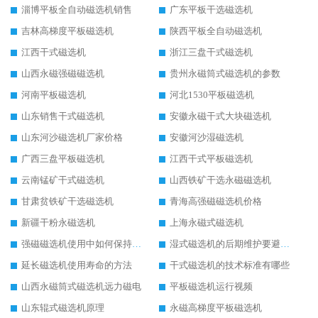
淄博平板全自动磁选机销售
广东平板干选磁选机
吉林高梯度平板磁选机
陕西平板全自动磁选机
江西干式磁选机
浙江三盘干式磁选机
山西永磁强磁磁选机
贵州永磁筒式磁选机的参数
河南平板磁选机
河北1530平板磁选机
山东销售干式磁选机
安徽永磁干式大块磁选机
山东河沙磁选机厂家价格
安徽河沙湿磁选机
广西三盘平板磁选机
江西干式平板磁选机
云南锰矿干式磁选机
山西铁矿干选永磁磁选机
甘肃贫铁矿干选磁选机
青海高强磁磁选机价格
新疆干粉永磁选机
上海永磁式磁选机
强磁磁选机使用中如何保持其顺畅运行
湿式磁选机的后期维护要避开哪些坑
延长磁选机使用寿命的方法
干式磁选机的技术标准有哪些
山西永磁筒式磁选机远力磁电
平板磁选机运行视频
山东辊式磁选机原理
永磁高梯度平板磁选机