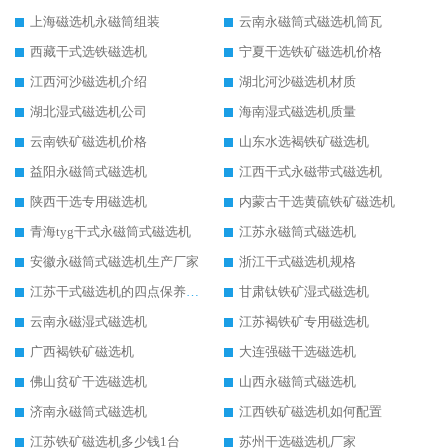
上海磁选机永磁筒组装
云南永磁筒式磁选机筒瓦
西藏干式选铁磁选机
宁夏干选铁矿磁选机价格
江西河沙磁选机介绍
湖北河沙磁选机材质
湖北湿式磁选机公司
海南湿式磁选机质量
云南铁矿磁选机价格
山东水选褐铁矿磁选机
益阳永磁筒式磁选机
江西干式永磁带式磁选机
陕西干选专用磁选机
内蒙古干选黄硫铁矿磁选机
青海tyg干式永磁筒式磁选机
江苏永磁筒式磁选机
安徽永磁筒式磁选机生产厂家
浙江干式磁选机规格
江苏干式磁选机的四点保养秘籍
甘肃钛铁矿湿式磁选机
云南永磁湿式磁选机
江苏褐铁矿专用磁选机
广西褐铁矿磁选机
大连强磁干选磁选机
佛山贫矿干选磁选机
山西永磁筒式磁选机
济南永磁筒式磁选机
江西铁矿磁选机如何配置
江苏铁矿磁选机多少钱1台
苏州干选磁选机厂家