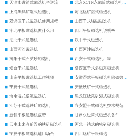
天津永磁筒式磁选机半逆流
北京XCTN永磁筒式磁选机磁块位置
上海黑钨矿湿式磁选机
河北锰矿湿式磁选机
双滦区干式磁选机使用规程
山西干式强磁磁选机
湖北平板磁选机做什么用
四川平板磁选机说明书
湖北干式磁选机
汉中干式磁选机
山西河沙磁选机
广西河沙磁选机
揭阳干式石英砂磁选机
西安干式磁选机厂家
烟台干式磁选机
桥西区干式多磁系磁选机
山东平板磁选机工作视频
安徽湿式平板磁选机除铁效果怎么样
宁夏干式磁选机
安徽铁矿干式磁选机
海南湿式逆流磁选机
黑龙江钛尾矿湿式磁选机
江苏干式选铁矿磁选机
兴安盟干式磁选机技术规范
新疆平板磁选机皮带
甘肃永磁筒式磁选机备件
云南未来有前景的铁矿磁选机
河北一站式的铁矿磁选机
宁夏平板磁选机适用场合
四川锰矿平板磁选