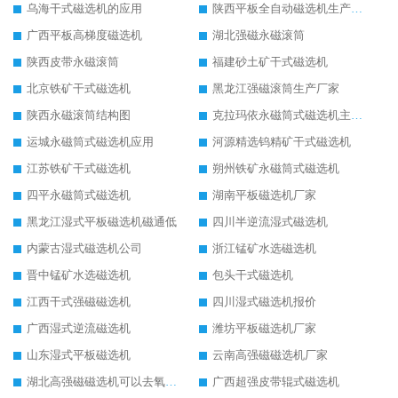
乌海干式磁选机的应用
陕西平板全自动磁选机生产厂家
广西平板高梯度磁选机
湖北强磁永磁滚筒
陕西皮带永磁滚筒
福建砂土矿干式磁选机
北京铁矿干式磁选机
黑龙江强磁滚筒生产厂家
陕西永磁滚筒结构图
克拉玛依永磁筒式磁选机主要技术参数
运城永磁筒式磁选机应用
河源精选钨精矿干式磁选机
江苏铁矿干式磁选机
朔州铁矿永磁筒式磁选机
四平永磁筒式磁选机
湖南平板磁选机厂家
黑龙江湿式平板磁选机磁通低
四川半逆流湿式磁选机
内蒙古湿式磁选机公司
浙江锰矿水选磁选机
晋中锰矿水选磁选机
包头干式磁选机
江西干式强磁磁选机
四川湿式磁选机报价
广西湿式逆流磁选机
潍坊平板磁选机厂家
山东湿式平板磁选机
云南高强磁磁选机厂家
湖北高强磁磁选机可以去氧化铝
广西超强皮带辊式磁选机