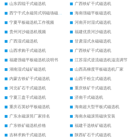
山东四辊干式磁选机
广西铁矿干式磁选机
西宁干式永磁筒式弱磁场磁选机结构图
海南强磁平板磁选机
宁夏平板磁选机工作视频
河南开封湿式磁选机
贵州河沙磁选机视频
福建优质河沙磁选机
广西湿式磁选机
甘肃湿式永磁磁选机
山西求购干式磁选机
广西铁矿干式磁选机
福建强磁平板磁选机说明书
江苏湿式逆流磁选机溢流调节
湖南湿式锰矿磁选机
山西高梯度平板磁选机厂家
内蒙古铁矿干式磁选机
山西干粉立式磁选机
河北矿石干式磁选机
重庆铁矿干式磁选机
宁夏三盘干式磁选机
济南干式磁选机
重庆石英砂平板磁选机
海南超大型平板式磁选机
广东永磁滚筒厂家排名
海南永磁滚筒磁块安装
广东铁矿磁选机价格
福建干选铁矿磁选机
吉林求购干式磁选机
陕西矿石干式磁选机