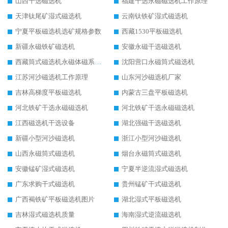
山西干选磁选机
福建干选永磁磁选机工作原理
天津钛尾矿湿式磁选机
云南钛铁矿湿式磁选机
宁夏平板磁选机选矿规格参数
西藏1530平板磁选机
新疆永磁铁矿磁选机
安徽永磁干选磁选机
西藏筒式磁选机永磁体磁系设计
沈阳营口永磁筒式磁选机
江苏河沙磁选机工作原理
山东河沙磁选机厂家
吉林高梯度平板磁选机
内蒙古三盘平板磁选机
河北铁矿干选永磁磁选机
河北铁矿干选永磁磁选机
江西磁选机干选设备
湖北强磁干选磁选机
新疆小型河沙磁选机
浙江小型河沙磁选机
山西永磁筒式磁选机
烟台永磁筒式磁选机
安徽锰矿湿式磁选机
宁夏半逆流湿式磁选机
广东求购干式磁选机
贵州锰矿干式磁选机
广西褐铁矿平板磁选机图片
湖北湿式平板磁选机
吉林湿式磁选机质量
海南湿式逆流磁选机