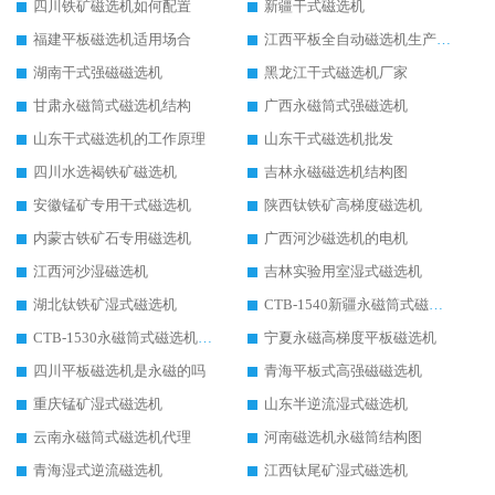
四川铁矿磁选机如何配置
新疆干式磁选机
福建平板磁选机适用场合
江西平板全自动磁选机生产厂家
湖南干式强磁磁选机
黑龙江干式磁选机厂家
甘肃永磁筒式磁选机结构
广西永磁筒式强磁选机
山东干式磁选机的工作原理
山东干式磁选机批发
四川水选褐铁矿磁选机
吉林永磁磁选机结构图
安徽锰矿专用干式磁选机
陕西钛铁矿高梯度磁选机
内蒙古铁矿石专用磁选机
广西河沙磁选机的电机
江西河沙湿磁选机
吉林实验用室湿式磁选机
湖北钛铁矿湿式磁选机
CTB-1540新疆永磁筒式磁选机
CTB-1530永磁筒式磁选机代理商
宁夏永磁高梯度平板磁选机
四川平板磁选机是永磁的吗
青海平板式高强磁磁选机
重庆锰矿湿式磁选机
山东半逆流湿式磁选机
云南永磁筒式磁选机代理
河南磁选机永磁筒结构图
青海湿式逆流磁选机
江西钛尾矿湿式磁选机