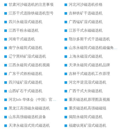
甘肃河沙磁选机的注意事项
河北河沙磁选机价格
江苏干式选除铁磁选机型号
吉林铁矿干选磁选机
四川永磁湿式磁选机
广西锰矿湿式磁选机
江西干粉永磁选机
江苏干式永磁磁选机
河南干式磁选机
鄂尔多斯干式干选磁选机
南宁永磁筒式磁选机
山东永磁筒式磁选机磁偏角怎么调整
辽宁黑钨矿湿式磁选机
上海永磁湿式磁选机
江西永磁筒式磁选机视频
天津永磁筒式磁选机品牌
广东干式铁粉磁选机
吉林干式磁选机工作原理
四川锰矿湿式磁选机
河北半逆流湿式磁选机
山西矿石干式磁选机
广西干式大块磁选机
河北hth·华体会（中国）官方网站-hth.com 工作视频
重庆磁选机原理图及视频
黑龙江高强磁永磁磁选机
重庆磁选机高强磁磁辊
山东高强磁磁选机设备
揭阳永磁筒式磁选机
天津永磁湿式筒式磁选机
福建钛尾矿湿式磁选机