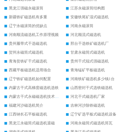
黑龙江强磁永磁滚筒
江苏永磁滚筒结构图
新疆铁矿磁选机有多重
安徽铁尾矿湿式磁选机
辽宁永磁滚筒的优缺点
河南永磁滚筒
河南顺流磁选机工作原理视频
河北顺流式磁选机
贵州履带式干选磁选机
邢台干选铁矿磁选机厂
贺州永磁筒式磁选机
甘肃永磁筒式磁选机
青海贫铁矿干式磁选机
贵州干式辊式强磁选机
西藏平板磁选机适用场合
青海锰矿平板磁选机
辽宁铁矿磁选机如何配置
河南铁矿磁选机多少钱1台
内蒙古干式高梯度磁选机选铁
山西密封干式选铁磁选机
内蒙古干式永磁磁选机技术要求
河北干式磁选机厂家
福建河沙磁选机简介
吉林河沙除铁磁选机
江西钠长石平板磁选机
辽宁矿选平板式磁选机设备
黑龙江永磁筒式磁选机退磁
河南永磁筒式磁选机筒瓦
湖南干式磁选机
黑龙江干式磁选机