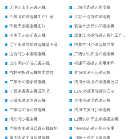
天津矿山干选磁选机
上海湿式磁选机质量
四川湿式磁选机生产厂家
江苏干选筒式磁选机
宁夏干选磁选机图片
安徽水选褐铁矿磁选机
湖南干选铁矿磁选机
黑龙江永磁筒磁选机的工作原理
辽宁永磁筒式磁选机是不是强磁
内蒙古河沙磁选机质量
山西河沙水选磁选机
广西钛铁矿湿式磁选机
山东黑钨矿湿式磁选机
福建平板磁选机用水吗
吉林平板磁选机技术参数
青海铁泥干选磁选机
广东干式选铝磁选机
四川永磁湿式磁选机批发
宁夏永磁磁选机说明书
山东永磁滚筒磁块安装
安徽永磁滚筒磁选机
贵州永磁湿式磁选机
广东锰矿湿式磁选机
四川优质河沙磁选机
河北河沙磁选机
山西铁矿干选永磁磁选机
内蒙古永磁湿式磁选机价格
河南铁矿磁选机有多重
重庆铁尾矿湿式磁选机
河南干选专用磁选机