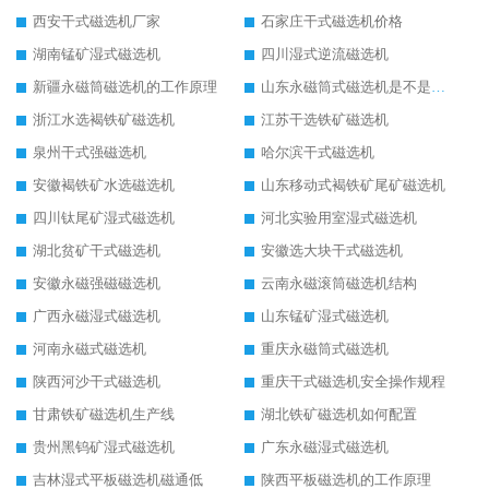
西安干式磁选机厂家
石家庄干式磁选机价格
湖南锰矿湿式磁选机
四川湿式逆流磁选机
新疆永磁筒磁选机的工作原理
山东永磁筒式磁选机是不是强磁
浙江水选褐铁矿磁选机
江苏干选铁矿磁选机
泉州干式强磁选机
哈尔滨干式磁选机
安徽褐铁矿水选磁选机
山东移动式褐铁矿尾矿磁选机
四川钛尾矿湿式磁选机
河北实验用室湿式磁选机
湖北贫矿干式磁选机
安徽选大块干式磁选机
安徽永磁强磁磁选机
云南永磁滚筒磁选机结构
广西永磁湿式磁选机
山东锰矿湿式磁选机
河南永磁式磁选机
重庆永磁筒式磁选机
陕西河沙干式磁选机
重庆干式磁选机安全操作规程
甘肃铁矿磁选机生产线
湖北铁矿磁选机如何配置
贵州黑钨矿湿式磁选机
广东永磁湿式磁选机
吉林湿式平板磁选机磁通低
陕西平板磁选机的工作原理