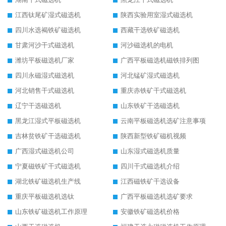
江西钛尾矿湿式磁选机
陕西实验用室湿式磁选机
四川水选褐铁矿磁选机
西藏干选铁矿磁选机
甘肃河沙干式磁选机
河沙磁选机的电机
潍坊平板磁选机厂家
广西平板磁选机磁铁排列图
四川永磁湿式磁选机
河北锰矿湿式磁选机
河北销售干式磁选机
重庆赤铁矿干式磁选机
辽宁干选磁选机
山东铁矿干选磁选机
黑龙江湿式平板磁选机
云南平板磁选机选矿注意事项
吉林贫铁矿干选磁选机
陕西新型铁矿磁机视频
广西湿式磁选机公司
山东湿式磁选机质量
宁夏磁铁矿干式磁选机
四川干式磁选机介绍
湖北铁矿磁选机生产线
江西磁铁矿干选设备
重庆平板磁选机选钛
广西平板磁选机选矿要求
山东铁矿磁选机工作原理
安徽铁矿磁选机价格