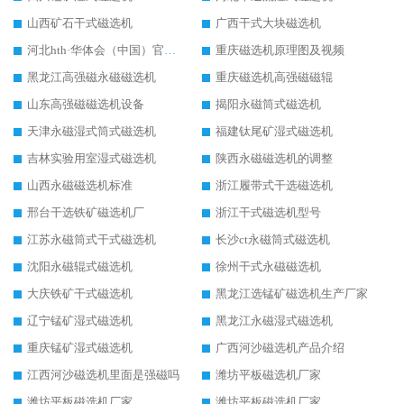
山西矿石干式磁选机
广西干式大块磁选机
河北hth·华体会（中国）官方网站-hth.com 工作视频
重庆磁选机原理图及视频
黑龙江高强磁永磁磁选机
重庆磁选机高强磁磁辊
山东高强磁磁选机设备
揭阳永磁筒式磁选机
天津永磁湿式筒式磁选机
福建钛尾矿湿式磁选机
吉林实验用室湿式磁选机
陕西永磁磁选机的调整
山西永磁磁选机标准
浙江履带式干选磁选机
邢台干选铁矿磁选机厂
浙江干式磁选机型号
江苏永磁筒式干式磁选机
长沙ct永磁筒式磁选机
沈阳永磁辊式磁选机
徐州干式永磁磁选机
大庆铁矿干式磁选机
黑龙江选锰矿磁选机生产厂家
辽宁锰矿湿式磁选机
黑龙江永磁湿式磁选机
重庆锰矿湿式磁选机
广西河沙磁选机产品介绍
江西河沙磁选机里面是强磁吗
潍坊平板磁选机厂家
潍坊平板磁选机厂家
潍坊平板磁选机厂家