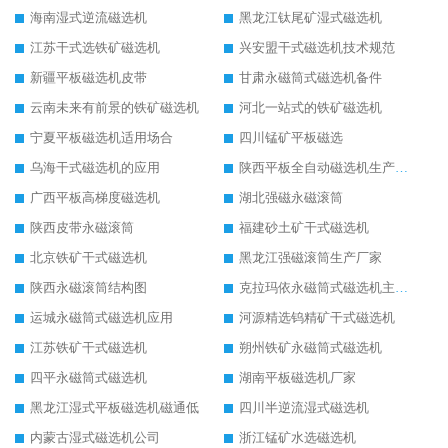
海南湿式逆流磁选机
黑龙江钛尾矿湿式磁选机
江苏干式选铁矿磁选机
兴安盟干式磁选机技术规范
新疆平板磁选机皮带
甘肃永磁筒式磁选机备件
云南未来有前景的铁矿磁选机
河北一站式的铁矿磁选机
宁夏平板磁选机适用场合
四川锰矿平板磁选
乌海干式磁选机的应用
陕西平板全自动磁选机生产厂家
广西平板高梯度磁选机
湖北强磁永磁滚筒
陕西皮带永磁滚筒
福建砂土矿干式磁选机
北京铁矿干式磁选机
黑龙江强磁滚筒生产厂家
陕西永磁滚筒结构图
克拉玛依永磁筒式磁选机主要技术参数
运城永磁筒式磁选机应用
河源精选钨精矿干式磁选机
江苏铁矿干式磁选机
朔州铁矿永磁筒式磁选机
四平永磁筒式磁选机
湖南平板磁选机厂家
黑龙江湿式平板磁选机磁通低
四川半逆流湿式磁选机
内蒙古湿式磁选机公司
浙江锰矿水选磁选机