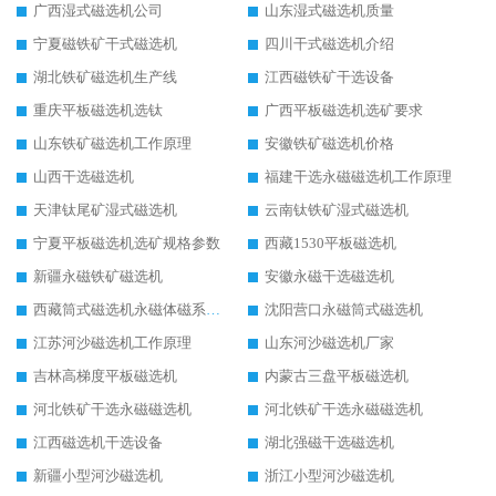
广西湿式磁选机公司
山东湿式磁选机质量
宁夏磁铁矿干式磁选机
四川干式磁选机介绍
湖北铁矿磁选机生产线
江西磁铁矿干选设备
重庆平板磁选机选钛
广西平板磁选机选矿要求
山东铁矿磁选机工作原理
安徽铁矿磁选机价格
山西干选磁选机
福建干选永磁磁选机工作原理
天津钛尾矿湿式磁选机
云南钛铁矿湿式磁选机
宁夏平板磁选机选矿规格参数
西藏1530平板磁选机
新疆永磁铁矿磁选机
安徽永磁干选磁选机
西藏筒式磁选机永磁体磁系设计
沈阳营口永磁筒式磁选机
江苏河沙磁选机工作原理
山东河沙磁选机厂家
吉林高梯度平板磁选机
内蒙古三盘平板磁选机
河北铁矿干选永磁磁选机
河北铁矿干选永磁磁选机
江西磁选机干选设备
湖北强磁干选磁选机
新疆小型河沙磁选机
浙江小型河沙磁选机