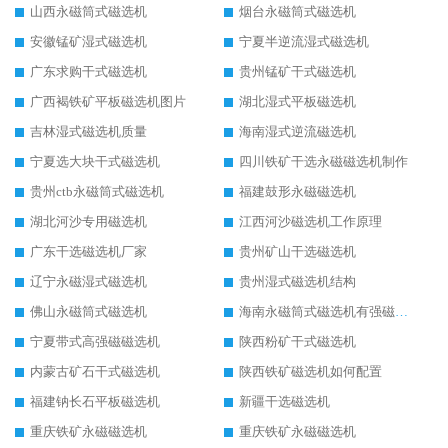
山西永磁筒式磁选机
烟台永磁筒式磁选机
安徽锰矿湿式磁选机
宁夏半逆流湿式磁选机
广东求购干式磁选机
贵州锰矿干式磁选机
广西褐铁矿平板磁选机图片
湖北湿式平板磁选机
吉林湿式磁选机质量
海南湿式逆流磁选机
宁夏选大块干式磁选机
四川铁矿干选永磁磁选机制作
贵州ctb永磁筒式磁选机
福建鼓形永磁磁选机
湖北河沙专用磁选机
江西河沙磁选机工作原理
广东干选磁选机厂家
贵州矿山干选磁选机
辽宁永磁湿式磁选机
贵州湿式磁选机结构
佛山永磁筒式磁选机
海南永磁筒式磁选机有强磁的吗
宁夏带式高强磁磁选机
陕西粉矿干式磁选机
内蒙古矿石干式磁选机
陕西铁矿磁选机如何配置
福建钠长石平板磁选机
新疆干选磁选机
重庆铁矿永磁磁选机
重庆铁矿永磁磁选机