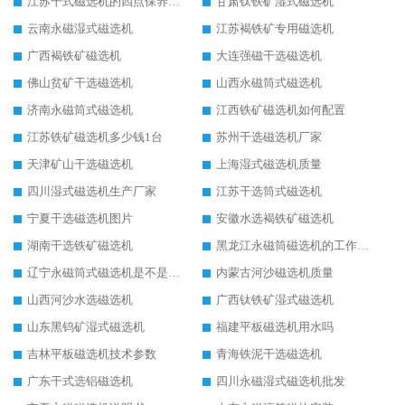
江苏干式磁选机的四点保养秘籍
甘肃钛铁矿湿式磁选机
云南永磁湿式磁选机
江苏褐铁矿专用磁选机
广西褐铁矿磁选机
大连强磁干选磁选机
佛山贫矿干选磁选机
山西永磁筒式磁选机
济南永磁筒式磁选机
江西铁矿磁选机如何配置
江苏铁矿磁选机多少钱1台
苏州干选磁选机厂家
天津矿山干选磁选机
上海湿式磁选机质量
四川湿式磁选机生产厂家
江苏干选筒式磁选机
宁夏干选磁选机图片
安徽水选褐铁矿磁选机
湖南干选铁矿磁选机
黑龙江永磁筒磁选机的工作原理
辽宁永磁筒式磁选机是不是强磁
内蒙古河沙磁选机质量
山西河沙水选磁选机
广西钛铁矿湿式磁选机
山东黑钨矿湿式磁选机
福建平板磁选机用水吗
吉林平板磁选机技术参数
青海铁泥干选磁选机
广东干式选铝磁选机
四川永磁湿式磁选机批发