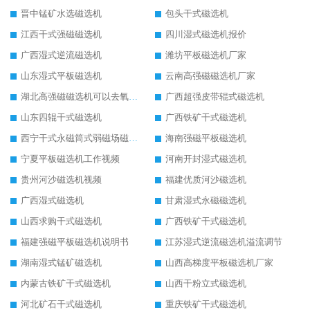
晋中锰矿水选磁选机
包头干式磁选机
江西干式强磁磁选机
四川湿式磁选机报价
广西湿式逆流磁选机
潍坊平板磁选机厂家
山东湿式平板磁选机
云南高强磁磁选机厂家
湖北高强磁磁选机可以去氧化铝
广西超强皮带辊式磁选机
山东四辊干式磁选机
广西铁矿干式磁选机
西宁干式永磁筒式弱磁场磁选机结构图
海南强磁平板磁选机
宁夏平板磁选机工作视频
河南开封湿式磁选机
贵州河沙磁选机视频
福建优质河沙磁选机
广西湿式磁选机
甘肃湿式永磁磁选机
山西求购干式磁选机
广西铁矿干式磁选机
福建强磁平板磁选机说明书
江苏湿式逆流磁选机溢流调节
湖南湿式锰矿磁选机
山西高梯度平板磁选机厂家
内蒙古铁矿干式磁选机
山西干粉立式磁选机
河北矿石干式磁选机
重庆铁矿干式磁选机