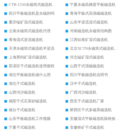
CTB-1530永磁筒式磁选机代理商
宁夏永磁高梯度平板磁选机
四川平板磁选机是永磁的吗
青海平板式高强磁磁选机
重庆锰矿湿式磁选机
山东半逆流湿式磁选机
云南永磁筒式磁选机代理
河南磁选机永磁筒结构图
青海湿式逆流磁选机
江西钛尾矿湿式磁选机
天津永磁筒式磁选机半逆流
北京XCTN永磁筒式磁选机磁块位置
上海黑钨矿湿式磁选机
河北锰矿湿式磁选机
双滦区干式磁选机使用规程
山西干式强磁磁选机
湖北平板磁选机做什么用
四川平板磁选机说明书
湖北干式磁选机
汉中干式磁选机
山西河沙磁选机
广西河沙磁选机
揭阳干式石英砂磁选机
西安干式磁选机厂家
烟台干式磁选机
桥西区干式多磁系磁选机
山东平板磁选机工作视频
安徽湿式平板磁选机除铁效果怎么样
宁夏干式磁选机
安徽铁矿干式磁选机