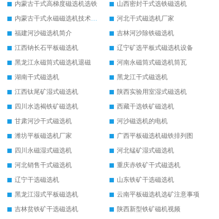
内蒙古干式高梯度磁选机选铁
山西密封干式选铁磁选机
内蒙古干式永磁磁选机技术要求
河北干式磁选机厂家
福建河沙磁选机简介
吉林河沙除铁磁选机
江西钠长石平板磁选机
辽宁矿选平板式磁选机设备
黑龙江永磁筒式磁选机退磁
河南永磁筒式磁选机筒瓦
湖南干式磁选机
黑龙江干式磁选机
江西钛尾矿湿式磁选机
陕西实验用室湿式磁选机
四川水选褐铁矿磁选机
西藏干选铁矿磁选机
甘肃河沙干式磁选机
河沙磁选机的电机
潍坊平板磁选机厂家
广西平板磁选机磁铁排列图
四川永磁湿式磁选机
河北锰矿湿式磁选机
河北销售干式磁选机
重庆赤铁矿干式磁选机
辽宁干选磁选机
山东铁矿干选磁选机
黑龙江湿式平板磁选机
云南平板磁选机选矿注意事项
吉林贫铁矿干选磁选机
陕西新型铁矿磁机视频