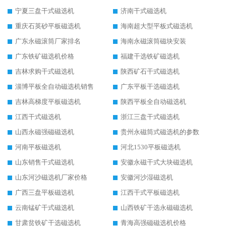
宁夏三盘干式磁选机
济南干式磁选机
重庆石英砂平板磁选机
海南超大型平板式磁选机
广东永磁滚筒厂家排名
海南永磁滚筒磁块安装
广东铁矿磁选机价格
福建干选铁矿磁选机
吉林求购干式磁选机
陕西矿石干式磁选机
淄博平板全自动磁选机销售
广东平板干选磁选机
吉林高梯度平板磁选机
陕西平板全自动磁选机
江西干式磁选机
浙江三盘干式磁选机
山西永磁强磁磁选机
贵州永磁筒式磁选机的参数
河南平板磁选机
河北1530平板磁选机
山东销售干式磁选机
安徽永磁干式大块磁选机
山东河沙磁选机厂家价格
安徽河沙湿磁选机
广西三盘平板磁选机
江西干式平板磁选机
云南锰矿干式磁选机
山西铁矿干选永磁磁选机
甘肃贫铁矿干选磁选机
青海高强磁磁选机价格