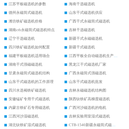
江苏平板磁选机的参数
海南干选磁选机
德州永磁筒式磁选机
山东干式磁选机供应
潍坊铁矿磁选机价格
广西干式永磁筒式磁选机
湖南ctb永磁筒式磁选机特点
吉林干选磁选机
辽宁干选磁选机
新疆干式永磁磁选机
四川铁矿磁选机如何配置
新疆干式磁选机
福建平板磁选机适用场合
江西平板全自动磁选机生产厂家
湖南干式强磁磁选机
黑龙江干式磁选机厂家
甘肃永磁筒式磁选机结构
广西永磁筒式强磁选机
山东干式磁选机的工作原理
山东干式磁选机批发
四川水选褐铁矿磁选机
吉林永磁磁选机结构图
安徽锰矿专用干式磁选机
陕西钛铁矿高梯度磁选机
内蒙古铁矿石专用磁选机
广西河沙磁选机的电机
江西河沙湿磁选机
吉林实验用室湿式磁选机
湖北钛铁矿湿式磁选机
CTB-1540新疆永磁筒式磁选机