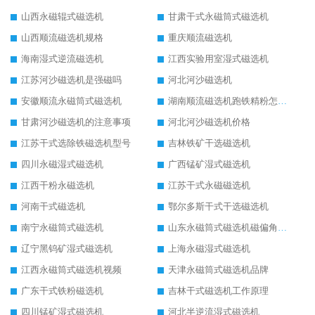
山西永磁辊式磁选机
甘肃干式永磁筒式磁选机
山西顺流磁选机规格
重庆顺流磁选机
海南湿式逆流磁选机
江西实验用室湿式磁选机
江苏河沙磁选机是强磁吗
河北河沙磁选机
安徽顺流永磁筒式磁选机
湖南顺流磁选机跑铁精粉怎么处理
甘肃河沙磁选机的注意事项
河北河沙磁选机价格
江苏干式选除铁磁选机型号
吉林铁矿干选磁选机
四川永磁湿式磁选机
广西锰矿湿式磁选机
江西干粉永磁选机
江苏干式永磁磁选机
河南干式磁选机
鄂尔多斯干式干选磁选机
南宁永磁筒式磁选机
山东永磁筒式磁选机磁偏角怎么调整
辽宁黑钨矿湿式磁选机
上海永磁湿式磁选机
江西永磁筒式磁选机视频
天津永磁筒式磁选机品牌
广东干式铁粉磁选机
吉林干式磁选机工作原理
四川锰矿湿式磁选机
河北半逆流湿式磁选机