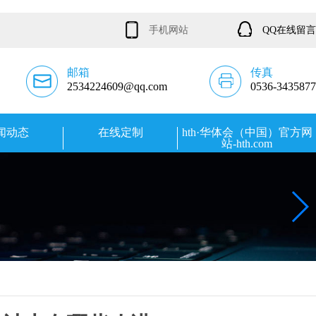
手机网站
QQ在线留言
邮箱
传真
2534224609@qq.com
0536-3435877
闻动态
在线定制
hth·华体会（中国）官方网
站-hth.com