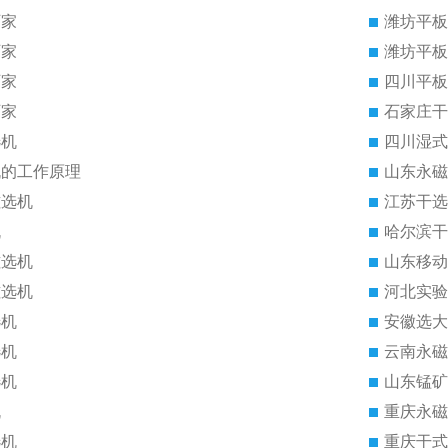
厂家
潍坊平板
厂家
潍坊平板
厂家
四川平板
厂家
石家庄干
选机
四川湿式
机的工作原理
山东永磁
磁选机
江苏干选
机
哈尔滨干
磁选机
山东移动
磁选机
河北实验
选机
安徽选大
选机
云南永磁
选机
山东锰矿
机
重庆永磁
选机
重庆干式