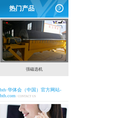
热门产品
强磁选机
CTS(N.B)永磁筒式
hth·华体会（中国）官方网站-
hth.com
/ CONTACT US