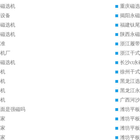
磁磁选机
重庆磁选
机设备
揭阳永磁
式磁选机
福建钛尾
式磁选机
陕西永磁
标准
浙江履带
选机厂
浙江干式
式磁选机
长沙ct
选机
徐州干式
选机
黑龙江选
选机
黑龙江永
选机
广西河沙
里面是强磁吗
潍坊平板
厂家
潍坊平板
厂家
潍坊平板
厂家
潍坊平板