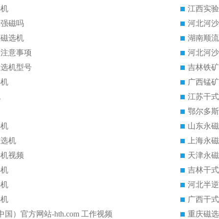
选机
江西实验
是强磁吗
河北河沙
式磁选机
湖南顺流
的注意事项
河北河沙
磁选机型号
吉林铁矿
选机
广西锰矿
机
江苏干式
鄂尔多斯
选机
山东永磁
磁选机
上海永磁
选机视频
天津永磁
选机
吉林干式
选机
河北半逆
选机
广西干式
中国）官方网站-hth.com 工作视频
重庆磁选