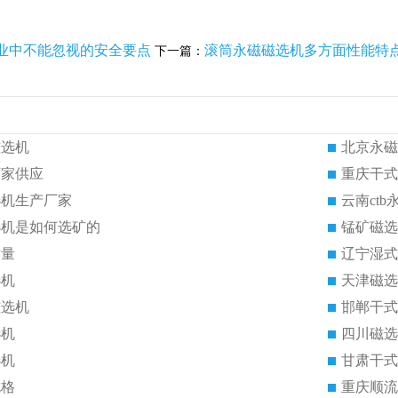
业中不能忽视的安全要点
滚筒永磁磁选机多方面性能特
下一篇：
磁选机
北京永磁
厂家供应
重庆干式
选机生产厂家
云南ct
选机是如何选矿的
锰矿磁选
质量
辽宁湿式
选机
天津磁选
磁选机
邯郸干式
选机
四川磁选
选机
甘肃干式
规格
重庆顺流