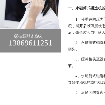
一、永磁筒式磁选机
1、带重锤的压
积，展开后以薄层状态
后，铁杂质会自行落
全国服务热线
13869611251
2、永磁筒式磁
接头。
3、缓冲接头至设
节。
4、永磁筒式磁
导致传动机构或电机
5、滚筒面的拨