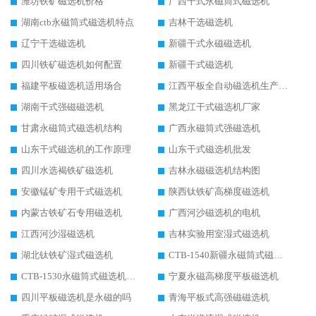
潍坊铁矿磁选机价格
广西干式永磁筒式磁选机
湖南ctb永磁筒式磁选机特点
吉林干选磁选机
辽宁干选磁选机
新疆干式永磁磁选机
四川铁矿磁选机如何配置
新疆干式磁选机
福建平板磁选机适用场合
江西平板全自动磁选机生产厂家
湖南干式强磁磁选机
黑龙江干式磁选机厂家
甘肃永磁筒式磁选机结构
广西永磁筒式强磁选机
山东干式磁选机的工作原理
山东干式磁选机批发
四川水选褐铁矿磁选机
吉林永磁磁选机结构图
安徽锰矿专用干式磁选机
陕西钛铁矿高梯度磁选机
内蒙古铁矿石专用磁选机
广西河沙磁选机的电机
江西河沙湿磁选机
吉林实验用室湿式磁选机
湖北钛铁矿湿式磁选机
CTB-1540新疆永磁筒式磁选机
CTB-1530永磁筒式磁选机代理商
宁夏永磁高梯度平板磁选机
四川平板磁选机是永磁的吗
青海平板式高强磁磁选机