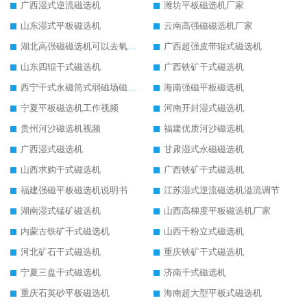
广西湿式逆流磁选机
潍坊平板磁选机厂家
山东湿式平板磁选机
云南高强磁磁选机厂家
湖北高强磁磁选机可以去氧化铝
广西超强皮带辊式磁选机
山东四辊干式磁选机
广西铁矿干式磁选机
西宁干式永磁筒式弱磁场磁选机结构图
海南强磁平板磁选机
宁夏平板磁选机工作视频
河南开封湿式磁选机
贵州河沙磁选机视频
福建优质河沙磁选机
广西湿式磁选机
甘肃湿式永磁磁选机
山西求购干式磁选机
广西铁矿干式磁选机
福建强磁平板磁选机说明书
江苏湿式逆流磁选机溢流调节
湖南湿式锰矿磁选机
山西高梯度平板磁选机厂家
内蒙古铁矿干式磁选机
山西干粉立式磁选机
河北矿石干式磁选机
重庆铁矿干式磁选机
宁夏三盘干式磁选机
济南干式磁选机
重庆石英砂平板磁选机
海南超大型平板式磁选机