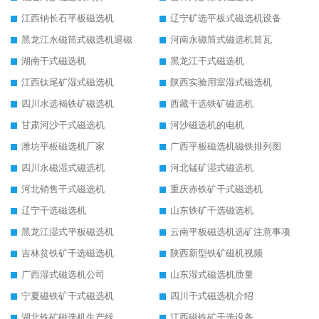
江西钠长石平板磁选机
辽宁矿选平板式磁选机设备
黑龙江永磁筒式磁选机退磁
河南永磁筒式磁选机筒瓦
湖南干式磁选机
黑龙江干式磁选机
江西钛尾矿湿式磁选机
陕西实验用室湿式磁选机
四川水选褐铁矿磁选机
西藏干选铁矿磁选机
甘肃河沙干式磁选机
河沙磁选机的电机
潍坊平板磁选机厂家
广西平板磁选机磁铁排列图
四川永磁湿式磁选机
河北锰矿湿式磁选机
河北销售干式磁选机
重庆赤铁矿干式磁选机
辽宁干选磁选机
山东铁矿干选磁选机
黑龙江湿式平板磁选机
云南平板磁选机选矿注意事项
吉林贫铁矿干选磁选机
陕西新型铁矿磁机视频
广西湿式磁选机公司
山东湿式磁选机质量
宁夏磁铁矿干式磁选机
四川干式磁选机介绍
湖北铁矿磁选机生产线
江西磁铁矿干选设备