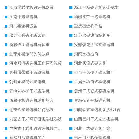
江西湿式平板磁选机皮带
浙江平板磁选机选矿要求
湖南干选磁选机
新疆皮带干选磁选机
河北磁选机设备
重庆磁选机价格
黑龙江强磁永磁滚筒
江苏永磁滚筒结构图
新疆铁矿磁选机有多重
安徽铁尾矿湿式磁选机
辽宁永磁滚筒的优缺点
河南永磁滚筒
河南顺流磁选机工作原理视频
河北顺流式磁选机
贵州履带式干选磁选机
邢台干选铁矿磁选机厂
贺州永磁筒式磁选机
甘肃永磁筒式磁选机
青海贫铁矿干式磁选机
贵州干式辊式强磁选机
西藏平板磁选机适用场合
青海锰矿平板磁选机
辽宁铁矿磁选机如何配置
河南铁矿磁选机多少钱1台
内蒙古干式高梯度磁选机选铁
山西密封干式选铁磁选机
内蒙古干式永磁磁选机技术要求
河北干式磁选机厂家
福建河沙磁选机简介
吉林河沙除铁磁选机