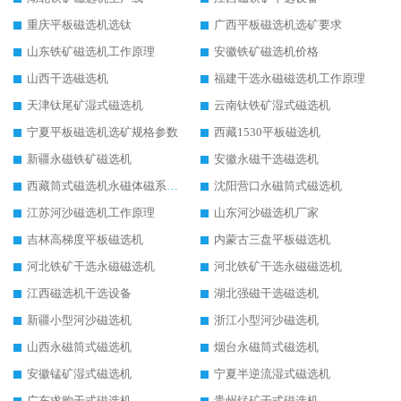
重庆平板磁选机选钛
广西平板磁选机选矿要求
山东铁矿磁选机工作原理
安徽铁矿磁选机价格
山西干选磁选机
福建干选永磁磁选机工作原理
天津钛尾矿湿式磁选机
云南钛铁矿湿式磁选机
宁夏平板磁选机选矿规格参数
西藏1530平板磁选机
新疆永磁铁矿磁选机
安徽永磁干选磁选机
西藏筒式磁选机永磁体磁系设计
沈阳营口永磁筒式磁选机
江苏河沙磁选机工作原理
山东河沙磁选机厂家
吉林高梯度平板磁选机
内蒙古三盘平板磁选机
河北铁矿干选永磁磁选机
河北铁矿干选永磁磁选机
江西磁选机干选设备
湖北强磁干选磁选机
新疆小型河沙磁选机
浙江小型河沙磁选机
山西永磁筒式磁选机
烟台永磁筒式磁选机
安徽锰矿湿式磁选机
宁夏半逆流湿式磁选机
广东求购干式磁选机
贵州锰矿干式磁选机