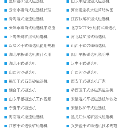
重庆锰矿湿式磁选机
山东半逆流湿式磁选机
云南永磁筒式磁选机代理
河南磁选机永磁筒结构图
青海湿式逆流磁选机
江西钛尾矿湿式磁选机
天津永磁筒式磁选机半逆流
北京XCTN永磁筒式磁选机磁块位置
上海黑钨矿湿式磁选机
河北锰矿湿式磁选机
双滦区干式磁选机使用规程
山西干式强磁磁选机
湖北平板磁选机做什么用
四川平板磁选机说明书
湖北干式磁选机
汉中干式磁选机
山西河沙磁选机
广西河沙磁选机
揭阳干式石英砂磁选机
西安干式磁选机厂家
烟台干式磁选机
桥西区干式多磁系磁选机
山东平板磁选机工作视频
安徽湿式平板磁选机除铁效果怎么样
宁夏干式磁选机
安徽铁矿干式磁选机
海南湿式逆流磁选机
黑龙江钛尾矿湿式磁选机
江苏干式选铁矿磁选机
兴安盟干式磁选机技术规范