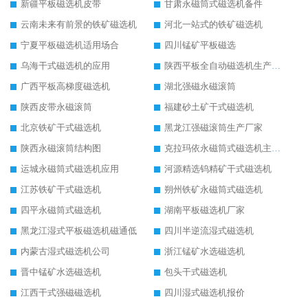
新疆平板磁选机皮带
甘肃永磁筒式磁选机备件
云南未来有前景的铁矿磁选机
河北一站式的铁矿磁选机
宁夏平板磁选机适用场合
四川锰矿平板磁选
乌海干式磁选机的应用
陕西平板全自动磁选机生产厂家
广西平板高梯度磁选机
湖北强磁永磁滚筒
陕西皮带永磁滚筒
福建砂土矿干式磁选机
北京铁矿干式磁选机
黑龙江强磁滚筒生产厂家
陕西永磁滚筒结构图
克拉玛依永磁筒式磁选机主要技术参数
运城永磁筒式磁选机应用
河源精选钨精矿干式磁选机
江苏铁矿干式磁选机
朔州铁矿永磁筒式磁选机
四平永磁筒式磁选机
湖南平板磁选机厂家
黑龙江湿式平板磁选机磁通低
四川半逆流湿式磁选机
内蒙古湿式磁选机公司
浙江锰矿水选磁选机
晋中锰矿水选磁选机
包头干式磁选机
江西干式强磁磁选机
四川湿式磁选机报价