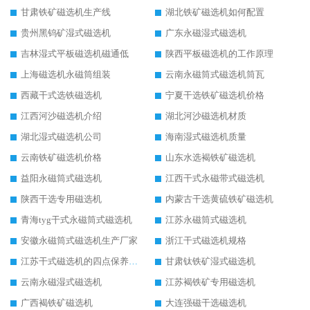
甘肃铁矿磁选机生产线
湖北铁矿磁选机如何配置
贵州黑钨矿湿式磁选机
广东永磁湿式磁选机
吉林湿式平板磁选机磁通低
陕西平板磁选机的工作原理
上海磁选机永磁筒组装
云南永磁筒式磁选机筒瓦
西藏干式选铁磁选机
宁夏干选铁矿磁选机价格
江西河沙磁选机介绍
湖北河沙磁选机材质
湖北湿式磁选机公司
海南湿式磁选机质量
云南铁矿磁选机价格
山东水选褐铁矿磁选机
益阳永磁筒式磁选机
江西干式永磁带式磁选机
陕西干选专用磁选机
内蒙古干选黄硫铁矿磁选机
青海tyg干式永磁筒式磁选机
江苏永磁筒式磁选机
安徽永磁筒式磁选机生产厂家
浙江干式磁选机规格
江苏干式磁选机的四点保养秘籍
甘肃钛铁矿湿式磁选机
云南永磁湿式磁选机
江苏褐铁矿专用磁选机
广西褐铁矿磁选机
大连强磁干选磁选机