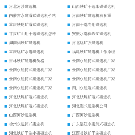
河北河沙磁选机
山西铁矿干选永磁磁选机
内蒙古永磁湿式磁选机价格
河南铁矿磁选机有多重
重庆铁尾矿湿式磁选机
河南干选专用磁选机
甘肃矿山用干选磁选机怎样调磁
安徽水选褐铁矿磁选机
湖南褐铁矿磁选机
河北锰矿强磁选机
重庆锰矿水选磁选机
福建铁矿磁选机工作原理
吉林铁矿磁选机价格
云南永磁筒式磁选机厂家
云南永磁筒式磁选机厂家
云南永磁筒式磁选机厂家
云南永磁筒式磁选机厂家
云南永磁筒式磁选机厂家
云南永磁筒式磁选机厂家
四川永磁湿式磁选机
河北钛尾矿湿式磁选机
河北钛尾矿湿式磁选机
河北钛尾矿湿式磁选机
湖北湿式磁选机公司
山西河沙磁选机
广西河沙磁选机
德州永磁筒式磁选机
广东湛江永磁筒式磁选机
湖北铁矿干选永磁磁选机
江西贫铁矿干选磁选机