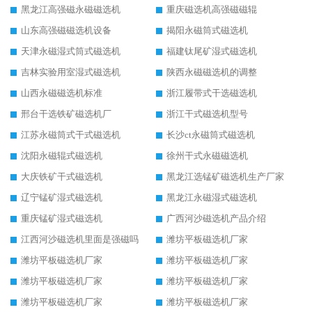
黑龙江高强磁永磁磁选机
重庆磁选机高强磁磁辊
山东高强磁磁选机设备
揭阳永磁筒式磁选机
天津永磁湿式筒式磁选机
福建钛尾矿湿式磁选机
吉林实验用室湿式磁选机
陕西永磁磁选机的调整
山西永磁磁选机标准
浙江履带式干选磁选机
邢台干选铁矿磁选机厂
浙江干式磁选机型号
江苏永磁筒式干式磁选机
长沙ct永磁筒式磁选机
沈阳永磁辊式磁选机
徐州干式永磁磁选机
大庆铁矿干式磁选机
黑龙江选锰矿磁选机生产厂家
辽宁锰矿湿式磁选机
黑龙江永磁湿式磁选机
重庆锰矿湿式磁选机
广西河沙磁选机产品介绍
江西河沙磁选机里面是强磁吗
潍坊平板磁选机厂家
潍坊平板磁选机厂家
潍坊平板磁选机厂家
潍坊平板磁选机厂家
潍坊平板磁选机厂家
潍坊平板磁选机厂家
潍坊平板磁选机厂家