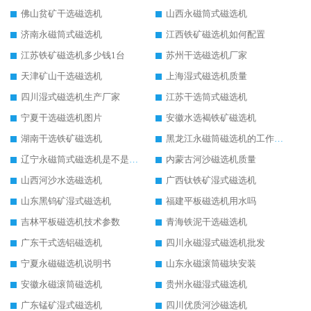
佛山贫矿干选磁选机
山西永磁筒式磁选机
济南永磁筒式磁选机
江西铁矿磁选机如何配置
江苏铁矿磁选机多少钱1台
苏州干选磁选机厂家
天津矿山干选磁选机
上海湿式磁选机质量
四川湿式磁选机生产厂家
江苏干选筒式磁选机
宁夏干选磁选机图片
安徽水选褐铁矿磁选机
湖南干选铁矿磁选机
黑龙江永磁筒磁选机的工作原理
辽宁永磁筒式磁选机是不是强磁
内蒙古河沙磁选机质量
山西河沙水选磁选机
广西钛铁矿湿式磁选机
山东黑钨矿湿式磁选机
福建平板磁选机用水吗
吉林平板磁选机技术参数
青海铁泥干选磁选机
广东干式选铝磁选机
四川永磁湿式磁选机批发
宁夏永磁磁选机说明书
山东永磁滚筒磁块安装
安徽永磁滚筒磁选机
贵州永磁湿式磁选机
广东锰矿湿式磁选机
四川优质河沙磁选机