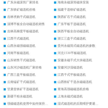
广东永磁滚筒厂家排名
海南永磁滚筒磁块安装
广东铁矿磁选机价格
福建干选铁矿磁选机
吉林求购干式磁选机
陕西矿石干式磁选机
淄博平板全自动磁选机销售
广东平板干选磁选机
吉林高梯度平板磁选机
陕西平板全自动磁选机
江西干式磁选机
浙江三盘干式磁选机
山西永磁强磁磁选机
贵州永磁筒式磁选机的参数
河南平板磁选机
河北1530平板磁选机
山东销售干式磁选机
安徽永磁干式大块磁选机
山东河沙磁选机厂家价格
安徽河沙湿磁选机
广西三盘平板磁选机
江西干式平板磁选机
云南锰矿干式磁选机
山西铁矿干选永磁磁选机
甘肃贫铁矿干选磁选机
青海高强磁磁选机价格
新疆干粉永磁选机
上海永磁式磁选机
强磁磁选机使用中如何保持其顺畅运行
湿式磁选机的后期维护要避开哪些坑