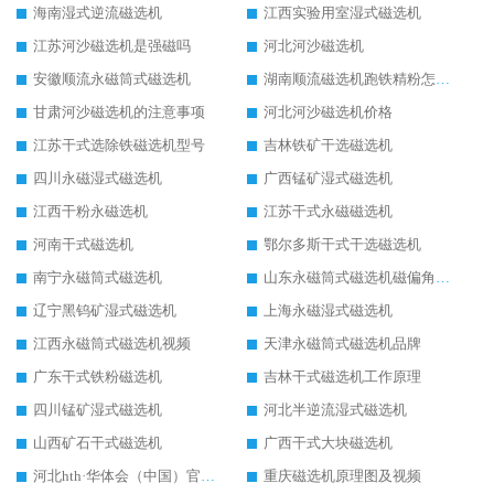
海南湿式逆流磁选机
江西实验用室湿式磁选机
江苏河沙磁选机是强磁吗
河北河沙磁选机
安徽顺流永磁筒式磁选机
湖南顺流磁选机跑铁精粉怎么处理
甘肃河沙磁选机的注意事项
河北河沙磁选机价格
江苏干式选除铁磁选机型号
吉林铁矿干选磁选机
四川永磁湿式磁选机
广西锰矿湿式磁选机
江西干粉永磁选机
江苏干式永磁磁选机
河南干式磁选机
鄂尔多斯干式干选磁选机
南宁永磁筒式磁选机
山东永磁筒式磁选机磁偏角怎么调整
辽宁黑钨矿湿式磁选机
上海永磁湿式磁选机
江西永磁筒式磁选机视频
天津永磁筒式磁选机品牌
广东干式铁粉磁选机
吉林干式磁选机工作原理
四川锰矿湿式磁选机
河北半逆流湿式磁选机
山西矿石干式磁选机
广西干式大块磁选机
河北hth·华体会（中国）官方网站-hth.com 工作视频
重庆磁选机原理图及视频