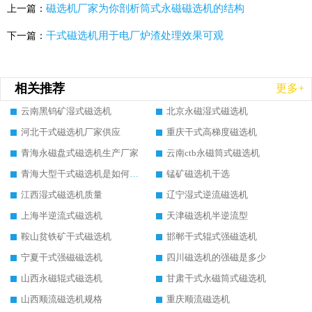
磁选机厂家为你剖析筒式永磁磁选机的结构
上一篇：
干式磁选机用于电厂炉渣处理效果可观
下一篇：
相关推荐
更多+
云南黑钨矿湿式磁选机
北京永磁湿式磁选机
河北干式磁选机厂家供应
重庆干式高梯度磁选机
青海永磁盘式磁选机生产厂家
云南ctb永磁筒式磁选机
青海大型干式磁选机是如何选矿的
锰矿磁选机干选
江西湿式磁选机质量
辽宁湿式逆流磁选机
上海半逆流式磁选机
天津磁选机半逆流型
鞍山贫铁矿干式磁选机
邯郸干式辊式强磁选机
宁夏干式强磁磁选机
四川磁选机的强磁是多少
山西永磁辊式磁选机
甘肃干式永磁筒式磁选机
山西顺流磁选机规格
重庆顺流磁选机