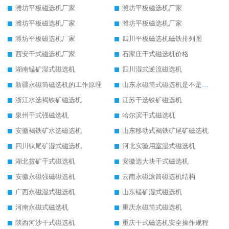
潍坊平板磁选机厂家
潍坊平板磁选机厂家
潍坊平板磁选机厂家
潍坊平板磁选机厂家
潍坊平板磁选机厂家
四川平板磁选机磁铁排列图
西安干式磁选机厂家
石家庄干式磁选机价格
湖南锰矿湿式磁选机
四川湿式逆流磁选机
新疆永磁筒磁选机的工作原理
山东永磁筒式磁选机是不是强磁
浙江水选褐铁矿磁选机
江苏干选铁矿磁选机
泉州干式强磁选机
哈尔滨干式磁选机
安徽褐铁矿水选磁选机
山东移动式褐铁矿尾矿磁选机
四川钛尾矿湿式磁选机
河北实验用室湿式磁选机
湖北贫矿干式磁选机
安徽选大块干式磁选机
安徽永磁强磁磁选机
云南永磁滚筒磁选机结构
广西永磁湿式磁选机
山东锰矿湿式磁选机
河南永磁式磁选机
重庆永磁筒式磁选机
陕西河沙干式磁选机
重庆干式磁选机安全操作规程