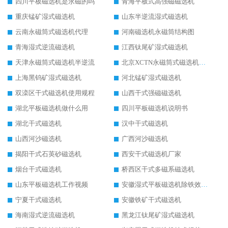
四川平板磁选机是永磁的吗
青海平板式高强磁磁选机
重庆锰矿湿式磁选机
山东半逆流湿式磁选机
云南永磁筒式磁选机代理
河南磁选机永磁筒结构图
青海湿式逆流磁选机
江西钛尾矿湿式磁选机
天津永磁筒式磁选机半逆流
北京XCTN永磁筒式磁选机磁块位置
上海黑钨矿湿式磁选机
河北锰矿湿式磁选机
双滦区干式磁选机使用规程
山西干式强磁磁选机
湖北平板磁选机做什么用
四川平板磁选机说明书
湖北干式磁选机
汉中干式磁选机
山西河沙磁选机
广西河沙磁选机
揭阳干式石英砂磁选机
西安干式磁选机厂家
烟台干式磁选机
桥西区干式多磁系磁选机
山东平板磁选机工作视频
安徽湿式平板磁选机除铁效果怎么样
宁夏干式磁选机
安徽铁矿干式磁选机
海南湿式逆流磁选机
黑龙江钛尾矿湿式磁选机