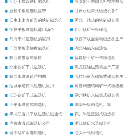
江苏干式选铁矿磁选机
兴安盟干式磁选机技术规范
新疆平板磁选机皮带
甘肃永磁筒式磁选机备件
云南未来有前景的铁矿磁选机
河北一站式的铁矿磁选机
宁夏平板磁选机适用场合
四川锰矿平板磁选
乌海干式磁选机的应用
陕西平板全自动磁选机生产厂家
广西平板高梯度磁选机
湖北强磁永磁滚筒
陕西皮带永磁滚筒
福建砂土矿干式磁选机
北京铁矿干式磁选机
黑龙江强磁滚筒生产厂家
陕西永磁滚筒结构图
克拉玛依永磁筒式磁选机主要技术参数
运城永磁筒式磁选机应用
河源精选钨精矿干式磁选机
江苏铁矿干式磁选机
朔州铁矿永磁筒式磁选机
四平永磁筒式磁选机
湖南平板磁选机厂家
黑龙江湿式平板磁选机磁通低
四川半逆流湿式磁选机
内蒙古湿式磁选机公司
浙江锰矿水选磁选机
晋中锰矿水选磁选机
包头干式磁选机