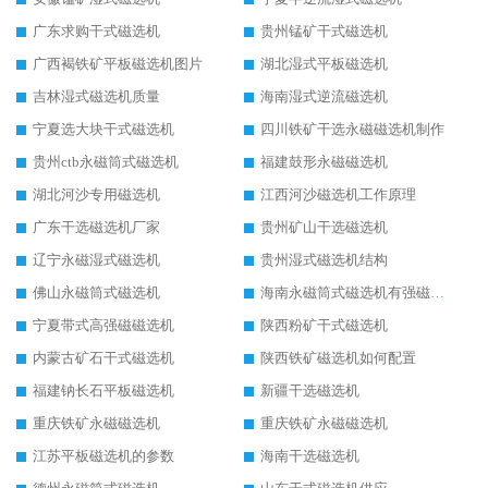
广东求购干式磁选机
贵州锰矿干式磁选机
广西褐铁矿平板磁选机图片
湖北湿式平板磁选机
吉林湿式磁选机质量
海南湿式逆流磁选机
宁夏选大块干式磁选机
四川铁矿干选永磁磁选机制作
贵州ctb永磁筒式磁选机
福建鼓形永磁磁选机
湖北河沙专用磁选机
江西河沙磁选机工作原理
广东干选磁选机厂家
贵州矿山干选磁选机
辽宁永磁湿式磁选机
贵州湿式磁选机结构
佛山永磁筒式磁选机
海南永磁筒式磁选机有强磁的吗
宁夏带式高强磁磁选机
陕西粉矿干式磁选机
内蒙古矿石干式磁选机
陕西铁矿磁选机如何配置
福建钠长石平板磁选机
新疆干选磁选机
重庆铁矿永磁磁选机
重庆铁矿永磁磁选机
江苏平板磁选机的参数
海南干选磁选机