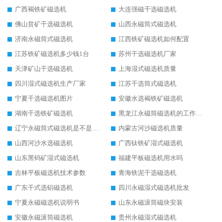
广西褐铁矿磁选机
大连强磁干选磁选机
佛山贫矿干选磁选机
山西永磁筒式磁选机
济南永磁筒式磁选机
江西铁矿磁选机如何配置
江苏铁矿磁选机多少钱1台
苏州干选磁选机厂家
天津矿山干选磁选机
上海湿式磁选机质量
四川湿式磁选机生产厂家
江苏干选筒式磁选机
宁夏干选磁选机图片
安徽水选褐铁矿磁选机
湖南干选铁矿磁选机
黑龙江永磁筒磁选机的工作原理
辽宁永磁筒式磁选机是不是强磁
内蒙古河沙磁选机质量
山西河沙水选磁选机
广西钛铁矿湿式磁选机
山东黑钨矿湿式磁选机
福建平板磁选机用水吗
吉林平板磁选机技术参数
青海铁泥干选磁选机
广东干式选铝磁选机
四川永磁湿式磁选机批发
宁夏永磁磁选机说明书
山东永磁滚筒磁块安装
安徽永磁滚筒磁选机
贵州永磁湿式磁选机