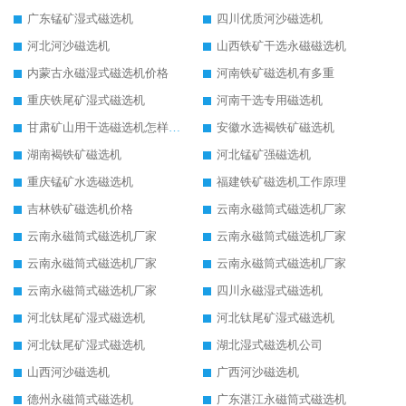
广东锰矿湿式磁选机
四川优质河沙磁选机
河北河沙磁选机
山西铁矿干选永磁磁选机
内蒙古永磁湿式磁选机价格
河南铁矿磁选机有多重
重庆铁尾矿湿式磁选机
河南干选专用磁选机
甘肃矿山用干选磁选机怎样调磁
安徽水选褐铁矿磁选机
湖南褐铁矿磁选机
河北锰矿强磁选机
重庆锰矿水选磁选机
福建铁矿磁选机工作原理
吉林铁矿磁选机价格
云南永磁筒式磁选机厂家
云南永磁筒式磁选机厂家
云南永磁筒式磁选机厂家
云南永磁筒式磁选机厂家
云南永磁筒式磁选机厂家
云南永磁筒式磁选机厂家
四川永磁湿式磁选机
河北钛尾矿湿式磁选机
河北钛尾矿湿式磁选机
河北钛尾矿湿式磁选机
湖北湿式磁选机公司
山西河沙磁选机
广西河沙磁选机
德州永磁筒式磁选机
广东湛江永磁筒式磁选机