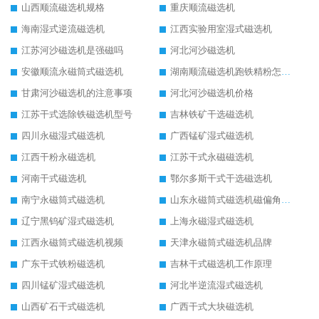
山西顺流磁选机规格
重庆顺流磁选机
海南湿式逆流磁选机
江西实验用室湿式磁选机
江苏河沙磁选机是强磁吗
河北河沙磁选机
安徽顺流永磁筒式磁选机
湖南顺流磁选机跑铁精粉怎么处理
甘肃河沙磁选机的注意事项
河北河沙磁选机价格
江苏干式选除铁磁选机型号
吉林铁矿干选磁选机
四川永磁湿式磁选机
广西锰矿湿式磁选机
江西干粉永磁选机
江苏干式永磁磁选机
河南干式磁选机
鄂尔多斯干式干选磁选机
南宁永磁筒式磁选机
山东永磁筒式磁选机磁偏角怎么调整
辽宁黑钨矿湿式磁选机
上海永磁湿式磁选机
江西永磁筒式磁选机视频
天津永磁筒式磁选机品牌
广东干式铁粉磁选机
吉林干式磁选机工作原理
四川锰矿湿式磁选机
河北半逆流湿式磁选机
山西矿石干式磁选机
广西干式大块磁选机