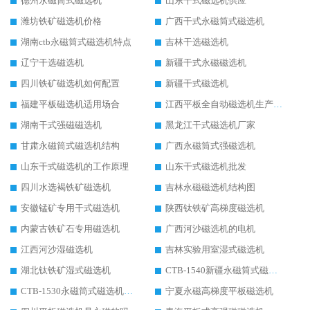
德州永磁筒式磁选机
山东干式磁选机供应
潍坊铁矿磁选机价格
广西干式永磁筒式磁选机
湖南ctb永磁筒式磁选机特点
吉林干选磁选机
辽宁干选磁选机
新疆干式永磁磁选机
四川铁矿磁选机如何配置
新疆干式磁选机
福建平板磁选机适用场合
江西平板全自动磁选机生产厂家
湖南干式强磁磁选机
黑龙江干式磁选机厂家
甘肃永磁筒式磁选机结构
广西永磁筒式强磁选机
山东干式磁选机的工作原理
山东干式磁选机批发
四川水选褐铁矿磁选机
吉林永磁磁选机结构图
安徽锰矿专用干式磁选机
陕西钛铁矿高梯度磁选机
内蒙古铁矿石专用磁选机
广西河沙磁选机的电机
江西河沙湿磁选机
吉林实验用室湿式磁选机
湖北钛铁矿湿式磁选机
CTB-1540新疆永磁筒式磁选机
CTB-1530永磁筒式磁选机代理商
宁夏永磁高梯度平板磁选机