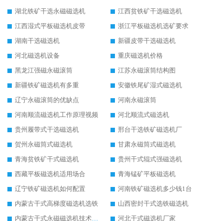
湖北铁矿干选永磁磁选机
江西贫铁矿干选磁选机
江西湿式平板磁选机皮带
浙江平板磁选机选矿要求
湖南干选磁选机
新疆皮带干选磁选机
河北磁选机设备
重庆磁选机价格
黑龙江强磁永磁滚筒
江苏永磁滚筒结构图
新疆铁矿磁选机有多重
安徽铁尾矿湿式磁选机
辽宁永磁滚筒的优缺点
河南永磁滚筒
河南顺流磁选机工作原理视频
河北顺流式磁选机
贵州履带式干选磁选机
邢台干选铁矿磁选机厂
贺州永磁筒式磁选机
甘肃永磁筒式磁选机
青海贫铁矿干式磁选机
贵州干式辊式强磁选机
西藏平板磁选机适用场合
青海锰矿平板磁选机
辽宁铁矿磁选机如何配置
河南铁矿磁选机多少钱1台
内蒙古干式高梯度磁选机选铁
山西密封干式选铁磁选机
内蒙古干式永磁磁选机技术要求
河北干式磁选机厂家