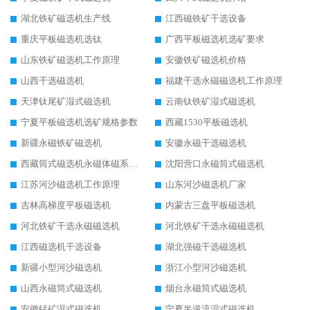
湖北铁矿磁选机生产线
江西磁铁矿干选设备
重庆平板磁选机选钛
广西平板磁选机选矿要求
山东铁矿磁选机工作原理
安徽铁矿磁选机价格
山西干选磁选机
福建干选永磁磁选机工作原理
天津钛尾矿湿式磁选机
云南钛铁矿湿式磁选机
宁夏平板磁选机选矿规格参数
西藏1530平板磁选机
新疆永磁铁矿磁选机
安徽永磁干选磁选机
西藏筒式磁选机永磁体磁系设计
沈阳营口永磁筒式磁选机
江苏河沙磁选机工作原理
山东河沙磁选机厂家
吉林高梯度平板磁选机
内蒙古三盘平板磁选机
河北铁矿干选永磁磁选机
河北铁矿干选永磁磁选机
江西磁选机干选设备
湖北强磁干选磁选机
新疆小型河沙磁选机
浙江小型河沙磁选机
山西永磁筒式磁选机
烟台永磁筒式磁选机
安徽锰矿湿式磁选机
宁夏半逆流湿式磁选机