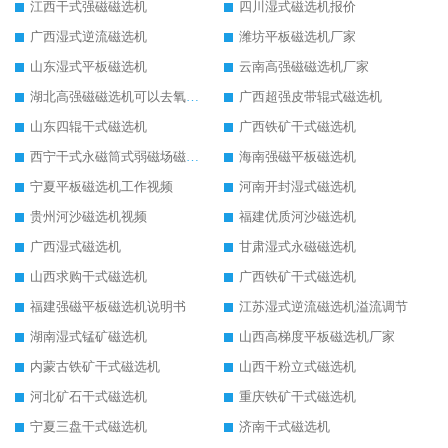
江西干式强磁磁选机
四川湿式磁选机报价
广西湿式逆流磁选机
潍坊平板磁选机厂家
山东湿式平板磁选机
云南高强磁磁选机厂家
湖北高强磁磁选机可以去氧化铝
广西超强皮带辊式磁选机
山东四辊干式磁选机
广西铁矿干式磁选机
西宁干式永磁筒式弱磁场磁选机结构图
海南强磁平板磁选机
宁夏平板磁选机工作视频
河南开封湿式磁选机
贵州河沙磁选机视频
福建优质河沙磁选机
广西湿式磁选机
甘肃湿式永磁磁选机
山西求购干式磁选机
广西铁矿干式磁选机
福建强磁平板磁选机说明书
江苏湿式逆流磁选机溢流调节
湖南湿式锰矿磁选机
山西高梯度平板磁选机厂家
内蒙古铁矿干式磁选机
山西干粉立式磁选机
河北矿石干式磁选机
重庆铁矿干式磁选机
宁夏三盘干式磁选机
济南干式磁选机