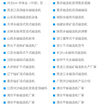
河北hth·华体会（中国）官方网站-hth.com 工作视频
重庆磁选机原理图及视频
黑龙江高强磁永磁磁选机
重庆磁选机高强磁磁辊
山东高强磁磁选机设备
揭阳永磁筒式磁选机
天津永磁湿式筒式磁选机
福建钛尾矿湿式磁选机
吉林实验用室湿式磁选机
陕西永磁磁选机的调整
山西永磁磁选机标准
浙江履带式干选磁选机
邢台干选铁矿磁选机厂
浙江干式磁选机型号
江苏永磁筒式干式磁选机
长沙ct永磁筒式磁选机
沈阳永磁辊式磁选机
徐州干式永磁磁选机
大庆铁矿干式磁选机
黑龙江选锰矿磁选机生产厂家
辽宁锰矿湿式磁选机
黑龙江永磁湿式磁选机
重庆锰矿湿式磁选机
广西河沙磁选机产品介绍
江西河沙磁选机里面是强磁吗
潍坊平板磁选机厂家
潍坊平板磁选机厂家
潍坊平板磁选机厂家
潍坊平板磁选机厂家
潍坊平板磁选机厂家