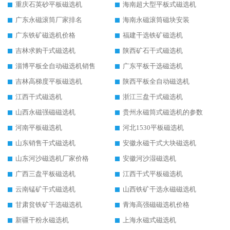
重庆石英砂平板磁选机
海南超大型平板式磁选机
广东永磁滚筒厂家排名
海南永磁滚筒磁块安装
广东铁矿磁选机价格
福建干选铁矿磁选机
吉林求购干式磁选机
陕西矿石干式磁选机
淄博平板全自动磁选机销售
广东平板干选磁选机
吉林高梯度平板磁选机
陕西平板全自动磁选机
江西干式磁选机
浙江三盘干式磁选机
山西永磁强磁磁选机
贵州永磁筒式磁选机的参数
河南平板磁选机
河北1530平板磁选机
山东销售干式磁选机
安徽永磁干式大块磁选机
山东河沙磁选机厂家价格
安徽河沙湿磁选机
广西三盘平板磁选机
江西干式平板磁选机
云南锰矿干式磁选机
山西铁矿干选永磁磁选机
甘肃贫铁矿干选磁选机
青海高强磁磁选机价格
新疆干粉永磁选机
上海永磁式磁选机