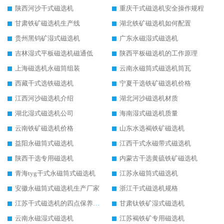
陕西河沙干式磁选机
重庆干式磁选机安全操作规程
甘肃铁矿磁选机生产线
湖北铁矿磁选机如何配置
贵州黑钨矿湿式磁选机
广东永磁湿式磁选机
吉林湿式平板磁选机磁通低
陕西平板磁选机的工作原理
上海磁选机永磁筒组装
云南永磁筒式磁选机筒瓦
西藏干式选铁磁选机
宁夏干选铁矿磁选机价格
江西河沙磁选机介绍
湖北河沙磁选机材质
湖北湿式磁选机公司
海南湿式磁选机质量
云南铁矿磁选机价格
山东水选褐铁矿磁选机
益阳永磁筒式磁选机
江西干式永磁带式磁选机
陕西干选专用磁选机
内蒙古干选黄硫铁矿磁选机
青海tyg干式永磁筒式磁选机
江苏永磁筒式磁选机
安徽永磁筒式磁选机生产厂家
浙江干式磁选机规格
江苏干式磁选机的四点保养秘籍
甘肃钛铁矿湿式磁选机
云南永磁湿式磁选机
江苏褐铁矿专用磁选机