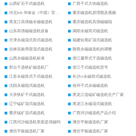
山西矿石干式磁选机
广西干式大块磁选机
河北hth·华体会（中国）官方网站-hth.com 工作视频
重庆磁选机原理图及视频
黑龙江高强磁永磁磁选机
重庆磁选机高强磁磁辊
山东高强磁磁选机设备
揭阳永磁筒式磁选机
天津永磁湿式筒式磁选机
福建钛尾矿湿式磁选机
吉林实验用室湿式磁选机
陕西永磁磁选机的调整
山西永磁磁选机标准
浙江履带式干选磁选机
邢台干选铁矿磁选机厂
浙江干式磁选机型号
江苏永磁筒式干式磁选机
长沙ct永磁筒式磁选机
沈阳永磁辊式磁选机
徐州干式永磁磁选机
大庆铁矿干式磁选机
黑龙江选锰矿磁选机生产厂家
辽宁锰矿湿式磁选机
黑龙江永磁湿式磁选机
重庆锰矿湿式磁选机
广西河沙磁选机产品介绍
江西河沙磁选机里面是强磁吗
潍坊平板磁选机厂家
潍坊平板磁选机厂家
潍坊平板磁选机厂家