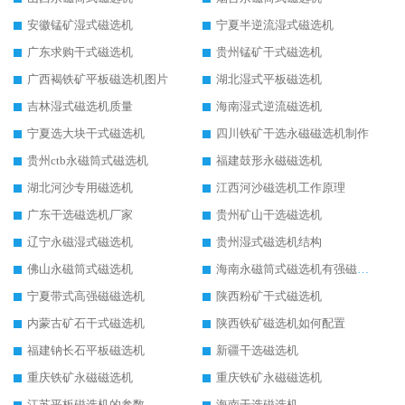
安徽锰矿湿式磁选机
宁夏半逆流湿式磁选机
广东求购干式磁选机
贵州锰矿干式磁选机
广西褐铁矿平板磁选机图片
湖北湿式平板磁选机
吉林湿式磁选机质量
海南湿式逆流磁选机
宁夏选大块干式磁选机
四川铁矿干选永磁磁选机制作
贵州ctb永磁筒式磁选机
福建鼓形永磁磁选机
湖北河沙专用磁选机
江西河沙磁选机工作原理
广东干选磁选机厂家
贵州矿山干选磁选机
辽宁永磁湿式磁选机
贵州湿式磁选机结构
佛山永磁筒式磁选机
海南永磁筒式磁选机有强磁的吗
宁夏带式高强磁磁选机
陕西粉矿干式磁选机
内蒙古矿石干式磁选机
陕西铁矿磁选机如何配置
福建钠长石平板磁选机
新疆干选磁选机
重庆铁矿永磁磁选机
重庆铁矿永磁磁选机
江苏平板磁选机的参数
海南干选磁选机