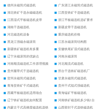
德州永磁筒式磁选机
广东湛江永磁筒式磁选机
湖北铁矿干选永磁磁选机
江西贫铁矿干选磁选机
江西湿式平板磁选机皮带
浙江平板磁选机选矿要求
湖南干选磁选机
新疆皮带干选磁选机
河北磁选机设备
重庆磁选机价格
黑龙江强磁永磁滚筒
江苏永磁滚筒结构图
新疆铁矿磁选机有多重
安徽铁尾矿湿式磁选机
辽宁永磁滚筒的优缺点
河南永磁滚筒
河南顺流磁选机工作原理视频
河北顺流式磁选机
贵州履带式干选磁选机
邢台干选铁矿磁选机厂
贺州永磁筒式磁选机
甘肃永磁筒式磁选机
青海贫铁矿干式磁选机
贵州干式辊式强磁选机
西藏平板磁选机适用场合
青海锰矿平板磁选机
辽宁铁矿磁选机如何配置
河南铁矿磁选机多少钱1台
内蒙古干式高梯度磁选机选铁
山西密封干式选铁磁选机