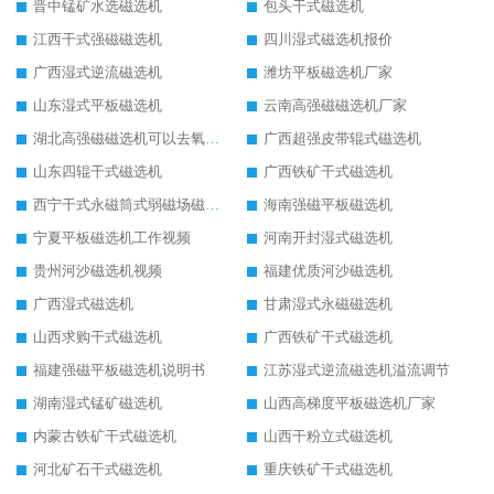
晋中锰矿水选磁选机
包头干式磁选机
江西干式强磁磁选机
四川湿式磁选机报价
广西湿式逆流磁选机
潍坊平板磁选机厂家
山东湿式平板磁选机
云南高强磁磁选机厂家
湖北高强磁磁选机可以去氧化铝
广西超强皮带辊式磁选机
山东四辊干式磁选机
广西铁矿干式磁选机
西宁干式永磁筒式弱磁场磁选机结构图
海南强磁平板磁选机
宁夏平板磁选机工作视频
河南开封湿式磁选机
贵州河沙磁选机视频
福建优质河沙磁选机
广西湿式磁选机
甘肃湿式永磁磁选机
山西求购干式磁选机
广西铁矿干式磁选机
福建强磁平板磁选机说明书
江苏湿式逆流磁选机溢流调节
湖南湿式锰矿磁选机
山西高梯度平板磁选机厂家
内蒙古铁矿干式磁选机
山西干粉立式磁选机
河北矿石干式磁选机
重庆铁矿干式磁选机