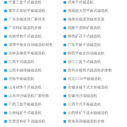
宁夏三盘干式磁选机
济南干式磁选机
重庆石英砂平板磁选机
海南超大型平板式磁选机
广东永磁滚筒厂家排名
海南永磁滚筒磁块安装
广东铁矿磁选机价格
福建干选铁矿磁选机
吉林求购干式磁选机
陕西矿石干式磁选机
淄博平板全自动磁选机销售
广东平板干选磁选机
吉林高梯度平板磁选机
陕西平板全自动磁选机
江西干式磁选机
浙江三盘干式磁选机
山西永磁强磁磁选机
贵州永磁筒式磁选机的参数
河南平板磁选机
河北1530平板磁选机
山东销售干式磁选机
安徽永磁干式大块磁选机
山东河沙磁选机厂家价格
安徽河沙湿磁选机
广西三盘平板磁选机
江西干式平板磁选机
云南锰矿干式磁选机
山西铁矿干选永磁磁选机
甘肃贫铁矿干选磁选机
青海高强磁磁选机价格