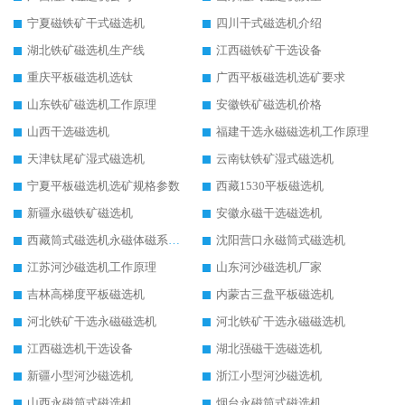
宁夏磁铁矿干式磁选机
四川干式磁选机介绍
湖北铁矿磁选机生产线
江西磁铁矿干选设备
重庆平板磁选机选钛
广西平板磁选机选矿要求
山东铁矿磁选机工作原理
安徽铁矿磁选机价格
山西干选磁选机
福建干选永磁磁选机工作原理
天津钛尾矿湿式磁选机
云南钛铁矿湿式磁选机
宁夏平板磁选机选矿规格参数
西藏1530平板磁选机
新疆永磁铁矿磁选机
安徽永磁干选磁选机
西藏筒式磁选机永磁体磁系设计
沈阳营口永磁筒式磁选机
江苏河沙磁选机工作原理
山东河沙磁选机厂家
吉林高梯度平板磁选机
内蒙古三盘平板磁选机
河北铁矿干选永磁磁选机
河北铁矿干选永磁磁选机
江西磁选机干选设备
湖北强磁干选磁选机
新疆小型河沙磁选机
浙江小型河沙磁选机
山西永磁筒式磁选机
烟台永磁筒式磁选机