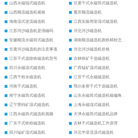
山西永磁辊式磁选机
甘肃干式永磁筒式磁选机
山西顺流磁选机规格
重庆顺流磁选机
海南湿式逆流磁选机
江西实验用室湿式磁选机
江苏河沙磁选机是强磁吗
河北河沙磁选机
安徽顺流永磁筒式磁选机
湖南顺流磁选机跑铁精粉怎么处理
甘肃河沙磁选机的注意事项
河北河沙磁选机价格
江苏干式选除铁磁选机型号
吉林铁矿干选磁选机
四川永磁湿式磁选机
广西锰矿湿式磁选机
江西干粉永磁选机
江苏干式永磁磁选机
河南干式磁选机
鄂尔多斯干式干选磁选机
南宁永磁筒式磁选机
山东永磁筒式磁选机磁偏角怎么调整
辽宁黑钨矿湿式磁选机
上海永磁湿式磁选机
江西永磁筒式磁选机视频
天津永磁筒式磁选机品牌
广东干式铁粉磁选机
吉林干式磁选机工作原理
四川锰矿湿式磁选机
河北半逆流湿式磁选机