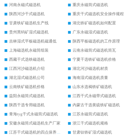
河南永磁式磁选机
重庆永磁筒式磁选机
陕西河沙干式磁选机
重庆干式磁选机安全操作规程
甘肃铁矿磁选机生产线
湖北铁矿磁选机如何配置
贵州黑钨矿湿式磁选机
广东永磁湿式磁选机
吉林湿式平板磁选机磁通低
陕西平板磁选机的工作原理
上海磁选机永磁筒组装
云南永磁筒式磁选机筒瓦
西藏干式选铁磁选机
宁夏干选铁矿磁选机价格
江西河沙磁选机介绍
湖北河沙磁选机材质
湖北湿式磁选机公司
海南湿式磁选机质量
云南铁矿磁选机价格
山东水选褐铁矿磁选机
益阳永磁筒式磁选机
江西干式永磁带式磁选机
陕西干选专用磁选机
内蒙古干选黄硫铁矿磁选机
青海tyg干式永磁筒式磁选机
江苏永磁筒式磁选机
安徽永磁筒式磁选机生产厂家
浙江干式磁选机规格
江苏干式磁选机的四点保养秘籍
甘肃钛铁矿湿式磁选机