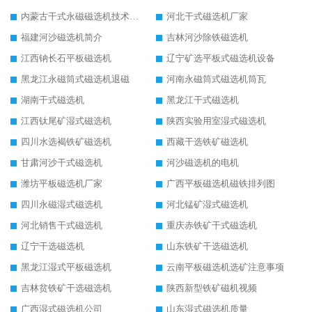
内蒙古干式永磁磁选机技术要求
河北干式磁选机厂家
福建河沙磁选机简介
吉林河沙除铁磁选机
江西钠长石平板磁选机
辽宁矿选平板式磁选机设备
黑龙江永磁筒式磁选机退磁
河南永磁筒式磁选机筒瓦
湖南干式磁选机
黑龙江干式磁选机
江西钛尾矿湿式磁选机
陕西实验用室湿式磁选机
四川水选褐铁矿磁选机
西藏干选铁矿磁选机
甘肃河沙干式磁选机
河沙磁选机的电机
潍坊平板磁选机厂家
广西平板磁选机磁铁排列图
四川永磁湿式磁选机
河北锰矿湿式磁选机
河北销售干式磁选机
重庆赤铁矿干式磁选机
辽宁干选磁选机
山东铁矿干选磁选机
黑龙江湿式平板磁选机
云南平板磁选机选矿注意事项
吉林贫铁矿干选磁选机
陕西新型铁矿磁机视频
广西湿式磁选机公司
山东湿式磁选机质量