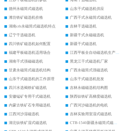
德州永磁筒式磁选机
山东干式磁选机供应
潍坊铁矿磁选机价格
广西干式永磁筒式磁选机
湖南ctb永磁筒式磁选机特点
吉林干选磁选机
辽宁干选磁选机
新疆干式永磁磁选机
四川铁矿磁选机如何配置
新疆干式磁选机
福建平板磁选机适用场合
江西平板全自动磁选机生产厂家
湖南干式强磁磁选机
黑龙江干式磁选机厂家
甘肃永磁筒式磁选机结构
广西永磁筒式强磁选机
山东干式磁选机的工作原理
山东干式磁选机批发
四川水选褐铁矿磁选机
吉林永磁磁选机结构图
安徽锰矿专用干式磁选机
陕西钛铁矿高梯度磁选机
内蒙古铁矿石专用磁选机
广西河沙磁选机的电机
江西河沙湿磁选机
吉林实验用室湿式磁选机
湖北钛铁矿湿式磁选机
CTB-1540新疆永磁筒式磁选机