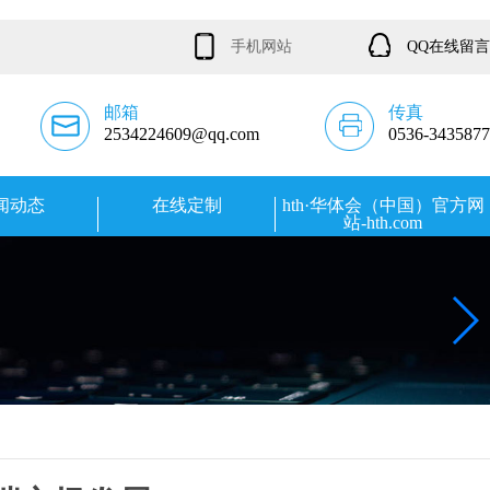
手机网站
QQ在线留言
邮箱
传真
2534224609@qq.com
0536-3435877
闻动态
在线定制
hth·华体会（中国）官方网
站-hth.com