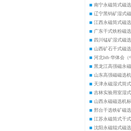
南宁永磁筒式磁
辽宁黑钨矿湿式
江西永磁筒式磁
广东干式铁粉磁
四川锰矿湿式磁
山西矿石干式磁
河北hth·华体会（
黑龙江高强磁永
山东高强磁磁选
天津永磁湿式筒
吉林实验用室湿
山西永磁磁选机
邢台干选铁矿磁
江苏永磁筒式干
沈阳永磁辊式磁