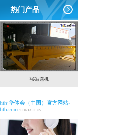
热门产品
强磁选机
CTS(N.B)永磁筒式
hth·华体会（中国）官方网站-
hth.com
/ CONTACT US