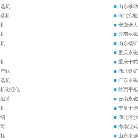
磁选机
山东移动
磁选机
河北实验
选机
安徽选大
选机
云南永磁
选机
山东锰矿
机
重庆永磁
选机
重庆干式
生产线
湖北铁矿
磁选机
广东永磁
选机磁通低
陕西平板
筒组装
云南永磁
选机
宁夏干选
介绍
湖北河沙
公司
海南湿式
价格
山东水选