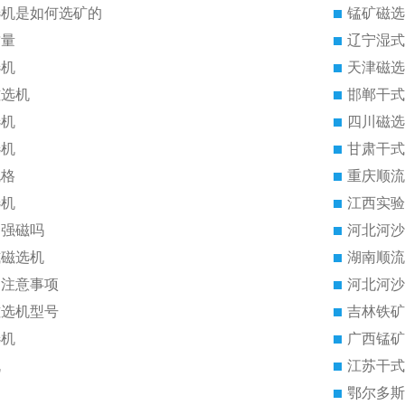
选机是如何选矿的
锰矿磁选
质量
辽宁湿式
选机
天津磁选
磁选机
邯郸干式
选机
四川磁选
选机
甘肃干式
规格
重庆顺流
选机
江西实验
是强磁吗
河北河沙
式磁选机
湖南顺流
的注意事项
河北河沙
磁选机型号
吉林铁矿
选机
广西锰矿
机
江苏干式
鄂尔多斯