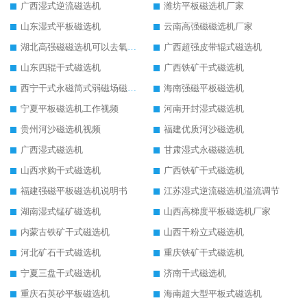
广西湿式逆流磁选机
潍坊平板磁选机厂家
山东湿式平板磁选机
云南高强磁磁选机厂家
湖北高强磁磁选机可以去氧化铝
广西超强皮带辊式磁选机
山东四辊干式磁选机
广西铁矿干式磁选机
西宁干式永磁筒式弱磁场磁选机结构图
海南强磁平板磁选机
宁夏平板磁选机工作视频
河南开封湿式磁选机
贵州河沙磁选机视频
福建优质河沙磁选机
广西湿式磁选机
甘肃湿式永磁磁选机
山西求购干式磁选机
广西铁矿干式磁选机
福建强磁平板磁选机说明书
江苏湿式逆流磁选机溢流调节
湖南湿式锰矿磁选机
山西高梯度平板磁选机厂家
内蒙古铁矿干式磁选机
山西干粉立式磁选机
河北矿石干式磁选机
重庆铁矿干式磁选机
宁夏三盘干式磁选机
济南干式磁选机
重庆石英砂平板磁选机
海南超大型平板式磁选机