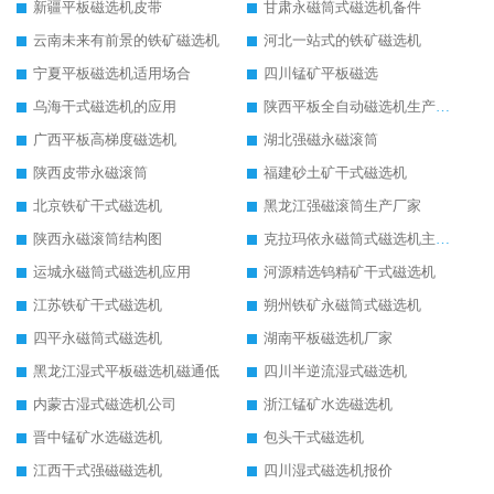
新疆平板磁选机皮带
甘肃永磁筒式磁选机备件
云南未来有前景的铁矿磁选机
河北一站式的铁矿磁选机
宁夏平板磁选机适用场合
四川锰矿平板磁选
乌海干式磁选机的应用
陕西平板全自动磁选机生产厂家
广西平板高梯度磁选机
湖北强磁永磁滚筒
陕西皮带永磁滚筒
福建砂土矿干式磁选机
北京铁矿干式磁选机
黑龙江强磁滚筒生产厂家
陕西永磁滚筒结构图
克拉玛依永磁筒式磁选机主要技术参数
运城永磁筒式磁选机应用
河源精选钨精矿干式磁选机
江苏铁矿干式磁选机
朔州铁矿永磁筒式磁选机
四平永磁筒式磁选机
湖南平板磁选机厂家
黑龙江湿式平板磁选机磁通低
四川半逆流湿式磁选机
内蒙古湿式磁选机公司
浙江锰矿水选磁选机
晋中锰矿水选磁选机
包头干式磁选机
江西干式强磁磁选机
四川湿式磁选机报价