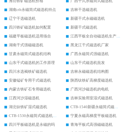
潍坊铁矿磁选机价格
广西干式永磁筒式磁选机
湖南ctb永磁筒式磁选机特点
吉林干选磁选机
辽宁干选磁选机
新疆干式永磁磁选机
四川铁矿磁选机如何配置
新疆干式磁选机
福建平板磁选机适用场合
江西平板全自动磁选机生产厂家
湖南干式强磁磁选机
黑龙江干式磁选机厂家
甘肃永磁筒式磁选机结构
广西永磁筒式强磁选机
山东干式磁选机的工作原理
山东干式磁选机批发
四川水选褐铁矿磁选机
吉林永磁磁选机结构图
安徽锰矿专用干式磁选机
陕西钛铁矿高梯度磁选机
内蒙古铁矿石专用磁选机
广西河沙磁选机的电机
江西河沙湿磁选机
吉林实验用室湿式磁选机
湖北钛铁矿湿式磁选机
CTB-1540新疆永磁筒式磁选机
CTB-1530永磁筒式磁选机代理商
宁夏永磁高梯度平板磁选机
四川平板磁选机是永磁的吗
青海平板式高强磁磁选机