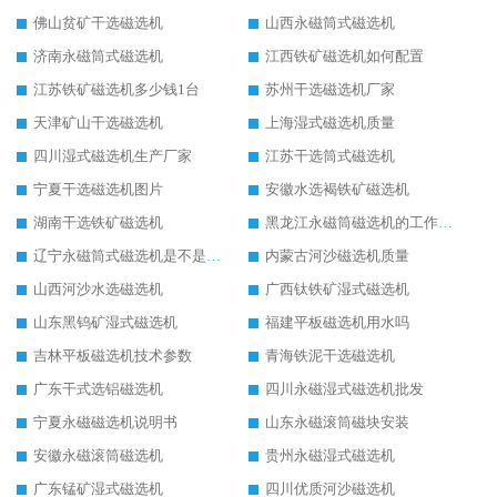
佛山贫矿干选磁选机
山西永磁筒式磁选机
济南永磁筒式磁选机
江西铁矿磁选机如何配置
江苏铁矿磁选机多少钱1台
苏州干选磁选机厂家
天津矿山干选磁选机
上海湿式磁选机质量
四川湿式磁选机生产厂家
江苏干选筒式磁选机
宁夏干选磁选机图片
安徽水选褐铁矿磁选机
湖南干选铁矿磁选机
黑龙江永磁筒磁选机的工作原理
辽宁永磁筒式磁选机是不是强磁
内蒙古河沙磁选机质量
山西河沙水选磁选机
广西钛铁矿湿式磁选机
山东黑钨矿湿式磁选机
福建平板磁选机用水吗
吉林平板磁选机技术参数
青海铁泥干选磁选机
广东干式选铝磁选机
四川永磁湿式磁选机批发
宁夏永磁磁选机说明书
山东永磁滚筒磁块安装
安徽永磁滚筒磁选机
贵州永磁湿式磁选机
广东锰矿湿式磁选机
四川优质河沙磁选机