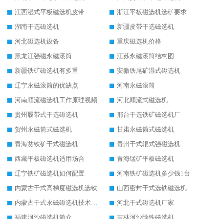
江西湿式平板磁选机皮带
浙江平板磁选机选矿要求
湖南干选磁选机
新疆皮带干选磁选机
河北磁选机设备
重庆磁选机价格
黑龙江强磁永磁滚筒
江苏永磁滚筒结构图
新疆铁矿磁选机有多重
安徽铁尾矿湿式磁选机
辽宁永磁滚筒的优缺点
河南永磁滚筒
河南顺流磁选机工作原理视频
河北顺流式磁选机
贵州履带式干选磁选机
邢台干选铁矿磁选机厂
贺州永磁筒式磁选机
甘肃永磁筒式磁选机
青海贫铁矿干式磁选机
贵州干式辊式强磁选机
西藏平板磁选机适用场合
青海锰矿平板磁选机
辽宁铁矿磁选机如何配置
河南铁矿磁选机多少钱1台
内蒙古干式高梯度磁选机选铁
山西密封干式选铁磁选机
内蒙古干式永磁磁选机技术要求
河北干式磁选机厂家
福建河沙磁选机简介
吉林河沙除铁磁选机