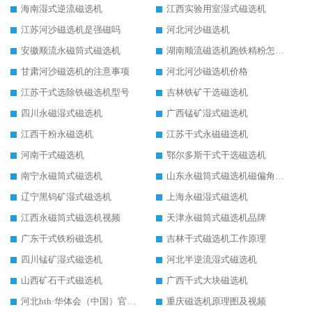
海南湿式逆流磁选机
江西实验用室湿式磁选机
江苏河沙磁选机是强磁吗
河北河沙磁选机
安徽顺流永磁筒式磁选机
湖南顺流磁选机跑铁精粉怎么处理
甘肃河沙磁选机的注意事项
河北河沙磁选机价格
江苏干式选除铁磁选机型号
吉林铁矿干选磁选机
四川永磁湿式磁选机
广西锰矿湿式磁选机
江西干粉永磁选机
江苏干式永磁磁选机
河南干式磁选机
鄂尔多斯干式干选磁选机
南宁永磁筒式磁选机
山东永磁筒式磁选机磁偏角怎么调整
辽宁黑钨矿湿式磁选机
上海永磁湿式磁选机
江西永磁筒式磁选机视频
天津永磁筒式磁选机品牌
广东干式铁粉磁选机
吉林干式磁选机工作原理
四川锰矿湿式磁选机
河北半逆流湿式磁选机
山西矿石干式磁选机
广西干式大块磁选机
河北hth·华体会（中国）官方网站-hth.com 工作视频
重庆磁选机原理图及视频