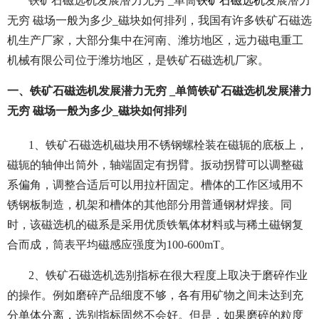
铁矿石磁选机发展潜力无穷 _单筒
铁矿石磁选机
发展潜力
无穷 磁场一般为多少_磁块如何排列，
我国有许多铁矿石磁选
机生产厂家，大部分集中在河南、潍坊地区，远力磁电重工
机械有限公司位于潍坊地区，是铁矿石磁选机厂家。
一、铁矿石磁选机发展潜力无穷 _单筒铁矿石磁选机发展潜力
无穷 磁场一般为多少_磁块如何排列
1、铁矿石磁选机磁块用不锈钢螺栓装在磁轭的底板上，
磁轭的轴伸出筒外，轴端固定有拐臂。扳动拐臂可以调整磁
系偏角，调整合适后可以用拉杆固定。槽体的工作区域用不
锈钢板制造，机架和槽体的其他部分用普通钢材焊接。同
时，该磁选机的磁系是采用优质铁氧体材料或与稀土磁钢复
合而成，筒表平均磁感应强度为100-600mT。
2、铁矿石磁选机选别指标在很大程度上取决于磨碎作业
的操作。例如磨碎产品细度不够，各有用矿物之间未达到充
分单体分离，选别指标固然不会好。但是，如果磨碎的粒度