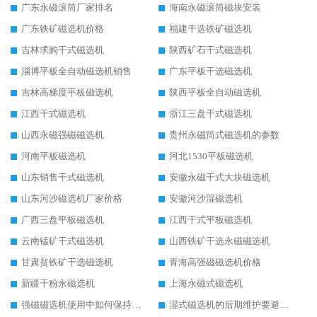
广东永磁滚筒厂家排名
海南永磁滚筒磁块安装
广东铁矿磁选机价格
福建干选铁矿磁选机
吉林求购干式磁选机
陕西矿石干式磁选机
淄博平板全自动磁选机销售
广东平板干选磁选机
吉林高梯度平板磁选机
陕西平板全自动磁选机
江西干式磁选机
浙江三盘干式磁选机
山西永磁强磁磁选机
贵州永磁筒式磁选机的参数
河南平板磁选机
河北1530平板磁选机
山东销售干式磁选机
安徽永磁干式大块磁选机
山东河沙磁选机厂家价格
安徽河沙湿磁选机
广西三盘平板磁选机
江西干式平板磁选机
云南锰矿干式磁选机
山西铁矿干选永磁磁选机
甘肃贫铁矿干选磁选机
青海高强磁磁选机价格
新疆干粉永磁选机
上海永磁式磁选机
强磁磁选机使用中如何保持其顺畅运行
湿式磁选机的后期维护要避开哪些坑