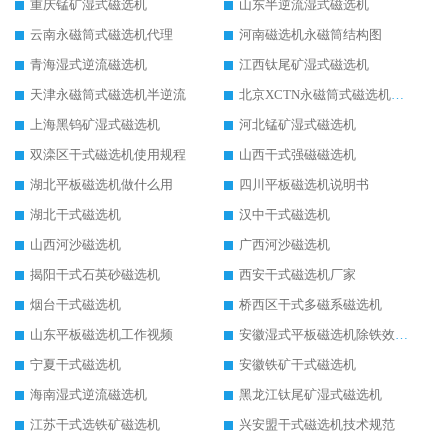
重庆锰矿湿式磁选机
山东半逆流湿式磁选机
云南永磁筒式磁选机代理
河南磁选机永磁筒结构图
青海湿式逆流磁选机
江西钛尾矿湿式磁选机
天津永磁筒式磁选机半逆流
北京XCTN永磁筒式磁选机磁块位置
上海黑钨矿湿式磁选机
河北锰矿湿式磁选机
双滦区干式磁选机使用规程
山西干式强磁磁选机
湖北平板磁选机做什么用
四川平板磁选机说明书
湖北干式磁选机
汉中干式磁选机
山西河沙磁选机
广西河沙磁选机
揭阳干式石英砂磁选机
西安干式磁选机厂家
烟台干式磁选机
桥西区干式多磁系磁选机
山东平板磁选机工作视频
安徽湿式平板磁选机除铁效果怎么样
宁夏干式磁选机
安徽铁矿干式磁选机
海南湿式逆流磁选机
黑龙江钛尾矿湿式磁选机
江苏干式选铁矿磁选机
兴安盟干式磁选机技术规范