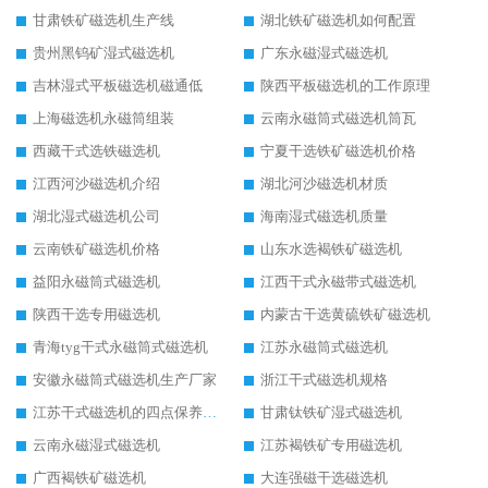
甘肃铁矿磁选机生产线
湖北铁矿磁选机如何配置
贵州黑钨矿湿式磁选机
广东永磁湿式磁选机
吉林湿式平板磁选机磁通低
陕西平板磁选机的工作原理
上海磁选机永磁筒组装
云南永磁筒式磁选机筒瓦
西藏干式选铁磁选机
宁夏干选铁矿磁选机价格
江西河沙磁选机介绍
湖北河沙磁选机材质
湖北湿式磁选机公司
海南湿式磁选机质量
云南铁矿磁选机价格
山东水选褐铁矿磁选机
益阳永磁筒式磁选机
江西干式永磁带式磁选机
陕西干选专用磁选机
内蒙古干选黄硫铁矿磁选机
青海tyg干式永磁筒式磁选机
江苏永磁筒式磁选机
安徽永磁筒式磁选机生产厂家
浙江干式磁选机规格
江苏干式磁选机的四点保养秘籍
甘肃钛铁矿湿式磁选机
云南永磁湿式磁选机
江苏褐铁矿专用磁选机
广西褐铁矿磁选机
大连强磁干选磁选机