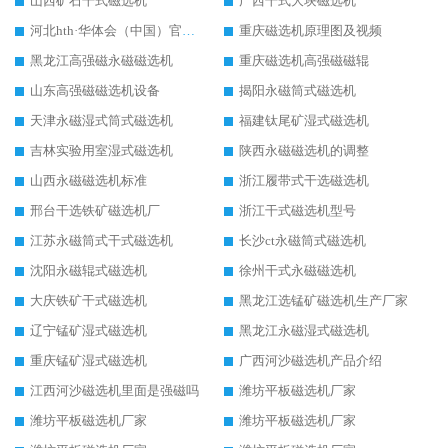
山西矿石干式磁选机
广西干式大块磁选机
河北hth·华体会（中国）官方网站-hth.com 工作视频
重庆磁选机原理图及视频
黑龙江高强磁永磁磁选机
重庆磁选机高强磁磁辊
山东高强磁磁选机设备
揭阳永磁筒式磁选机
天津永磁湿式筒式磁选机
福建钛尾矿湿式磁选机
吉林实验用室湿式磁选机
陕西永磁磁选机的调整
山西永磁磁选机标准
浙江履带式干选磁选机
邢台干选铁矿磁选机厂
浙江干式磁选机型号
江苏永磁筒式干式磁选机
长沙ct永磁筒式磁选机
沈阳永磁辊式磁选机
徐州干式永磁磁选机
大庆铁矿干式磁选机
黑龙江选锰矿磁选机生产厂家
辽宁锰矿湿式磁选机
黑龙江永磁湿式磁选机
重庆锰矿湿式磁选机
广西河沙磁选机产品介绍
江西河沙磁选机里面是强磁吗
潍坊平板磁选机厂家
潍坊平板磁选机厂家
潍坊平板磁选机厂家