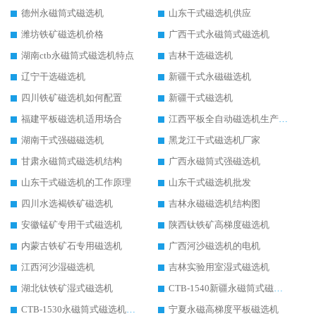
德州永磁筒式磁选机
山东干式磁选机供应
潍坊铁矿磁选机价格
广西干式永磁筒式磁选机
湖南ctb永磁筒式磁选机特点
吉林干选磁选机
辽宁干选磁选机
新疆干式永磁磁选机
四川铁矿磁选机如何配置
新疆干式磁选机
福建平板磁选机适用场合
江西平板全自动磁选机生产厂家
湖南干式强磁磁选机
黑龙江干式磁选机厂家
甘肃永磁筒式磁选机结构
广西永磁筒式强磁选机
山东干式磁选机的工作原理
山东干式磁选机批发
四川水选褐铁矿磁选机
吉林永磁磁选机结构图
安徽锰矿专用干式磁选机
陕西钛铁矿高梯度磁选机
内蒙古铁矿石专用磁选机
广西河沙磁选机的电机
江西河沙湿磁选机
吉林实验用室湿式磁选机
湖北钛铁矿湿式磁选机
CTB-1540新疆永磁筒式磁选机
CTB-1530永磁筒式磁选机代理商
宁夏永磁高梯度平板磁选机