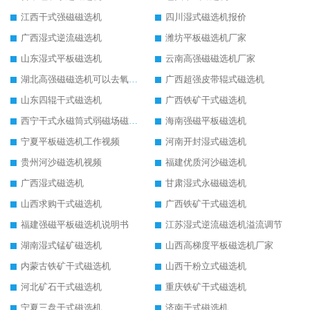
江西干式强磁磁选机
四川湿式磁选机报价
广西湿式逆流磁选机
潍坊平板磁选机厂家
山东湿式平板磁选机
云南高强磁磁选机厂家
湖北高强磁磁选机可以去氧化铝
广西超强皮带辊式磁选机
山东四辊干式磁选机
广西铁矿干式磁选机
西宁干式永磁筒式弱磁场磁选机结构图
海南强磁平板磁选机
宁夏平板磁选机工作视频
河南开封湿式磁选机
贵州河沙磁选机视频
福建优质河沙磁选机
广西湿式磁选机
甘肃湿式永磁磁选机
山西求购干式磁选机
广西铁矿干式磁选机
福建强磁平板磁选机说明书
江苏湿式逆流磁选机溢流调节
湖南湿式锰矿磁选机
山西高梯度平板磁选机厂家
内蒙古铁矿干式磁选机
山西干粉立式磁选机
河北矿石干式磁选机
重庆铁矿干式磁选机
宁夏三盘干式磁选机
济南干式磁选机