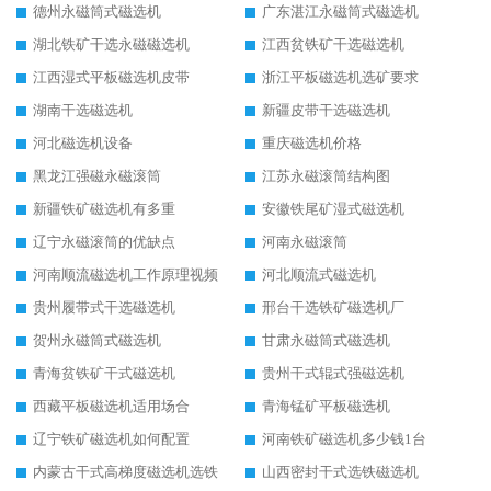
德州永磁筒式磁选机
广东湛江永磁筒式磁选机
湖北铁矿干选永磁磁选机
江西贫铁矿干选磁选机
江西湿式平板磁选机皮带
浙江平板磁选机选矿要求
湖南干选磁选机
新疆皮带干选磁选机
河北磁选机设备
重庆磁选机价格
黑龙江强磁永磁滚筒
江苏永磁滚筒结构图
新疆铁矿磁选机有多重
安徽铁尾矿湿式磁选机
辽宁永磁滚筒的优缺点
河南永磁滚筒
河南顺流磁选机工作原理视频
河北顺流式磁选机
贵州履带式干选磁选机
邢台干选铁矿磁选机厂
贺州永磁筒式磁选机
甘肃永磁筒式磁选机
青海贫铁矿干式磁选机
贵州干式辊式强磁选机
西藏平板磁选机适用场合
青海锰矿平板磁选机
辽宁铁矿磁选机如何配置
河南铁矿磁选机多少钱1台
内蒙古干式高梯度磁选机选铁
山西密封干式选铁磁选机