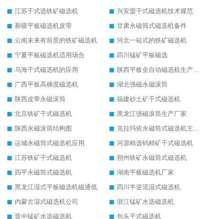
江苏干式选铁矿磁选机
兴安盟干式磁选机技术规范
新疆平板磁选机皮带
甘肃永磁筒式磁选机备件
云南未来有前景的铁矿磁选机
河北一站式的铁矿磁选机
宁夏平板磁选机适用场合
四川锰矿平板磁选
乌海干式磁选机的应用
陕西平板全自动磁选机生产厂家
广西平板高梯度磁选机
湖北强磁永磁滚筒
陕西皮带永磁滚筒
福建砂土矿干式磁选机
北京铁矿干式磁选机
黑龙江强磁滚筒生产厂家
陕西永磁滚筒结构图
克拉玛依永磁筒式磁选机主要技术参数
运城永磁筒式磁选机应用
河源精选钨精矿干式磁选机
江苏铁矿干式磁选机
朔州铁矿永磁筒式磁选机
四平永磁筒式磁选机
湖南平板磁选机厂家
黑龙江湿式平板磁选机磁通低
四川半逆流湿式磁选机
内蒙古湿式磁选机公司
浙江锰矿水选磁选机
晋中锰矿水选磁选机
包头干式磁选机