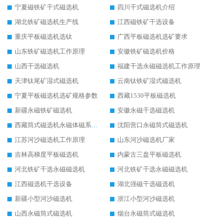
宁夏磁铁矿干式磁选机
四川干式磁选机介绍
湖北铁矿磁选机生产线
江西磁铁矿干选设备
重庆平板磁选机选钛
广西平板磁选机选矿要求
山东铁矿磁选机工作原理
安徽铁矿磁选机价格
山西干选磁选机
福建干选永磁磁选机工作原理
天津钛尾矿湿式磁选机
云南钛铁矿湿式磁选机
宁夏平板磁选机选矿规格参数
西藏1530平板磁选机
新疆永磁铁矿磁选机
安徽永磁干选磁选机
西藏筒式磁选机永磁体磁系设计
沈阳营口永磁筒式磁选机
江苏河沙磁选机工作原理
山东河沙磁选机厂家
吉林高梯度平板磁选机
内蒙古三盘平板磁选机
河北铁矿干选永磁磁选机
河北铁矿干选永磁磁选机
江西磁选机干选设备
湖北强磁干选磁选机
新疆小型河沙磁选机
浙江小型河沙磁选机
山西永磁筒式磁选机
烟台永磁筒式磁选机