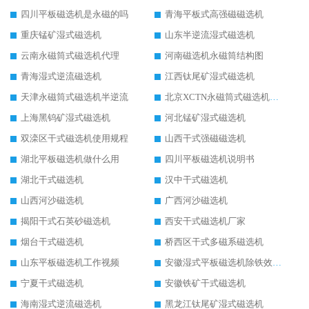
四川平板磁选机是永磁的吗
青海平板式高强磁磁选机
重庆锰矿湿式磁选机
山东半逆流湿式磁选机
云南永磁筒式磁选机代理
河南磁选机永磁筒结构图
青海湿式逆流磁选机
江西钛尾矿湿式磁选机
天津永磁筒式磁选机半逆流
北京XCTN永磁筒式磁选机磁块位置
上海黑钨矿湿式磁选机
河北锰矿湿式磁选机
双滦区干式磁选机使用规程
山西干式强磁磁选机
湖北平板磁选机做什么用
四川平板磁选机说明书
湖北干式磁选机
汉中干式磁选机
山西河沙磁选机
广西河沙磁选机
揭阳干式石英砂磁选机
西安干式磁选机厂家
烟台干式磁选机
桥西区干式多磁系磁选机
山东平板磁选机工作视频
安徽湿式平板磁选机除铁效果怎么样
宁夏干式磁选机
安徽铁矿干式磁选机
海南湿式逆流磁选机
黑龙江钛尾矿湿式磁选机