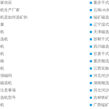
厂家供应
重庆干式
选机生产厂家
云南ct
选机是如何选矿的
锰矿磁选
质量
辽宁湿式
选机
天津磁选
磁选机
邯郸干式
选机
四川磁选
选机
甘肃干式
规格
重庆顺流
选机
江西实验
是强磁吗
河北河沙
式磁选机
湖南顺流
的注意事项
河北河沙
磁选机型号
吉林铁矿
选机
广西锰矿