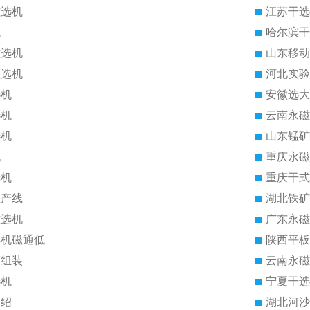
磁选机
江苏干选
机
哈尔滨干
磁选机
山东移动
磁选机
河北实验
选机
安徽选大
选机
云南永磁
选机
山东锰矿
机
重庆永磁
选机
重庆干式
生产线
湖北铁矿
磁选机
广东永磁
选机磁通低
陕西平板
筒组装
云南永磁
选机
宁夏干选
介绍
湖北河沙