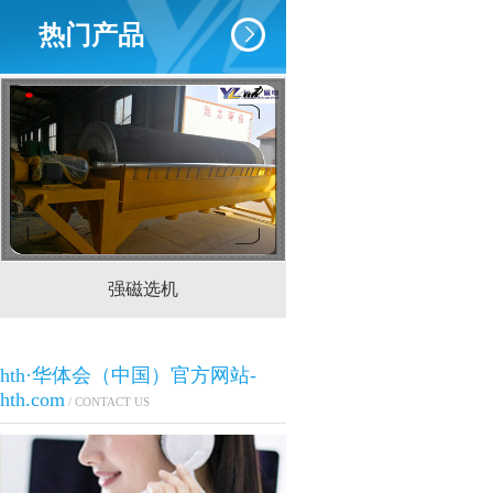
热门产品
强磁选机
CTS(N.B)永磁筒式
hth·华体会（中国）官方网站-
hth.com
/ CONTACT US