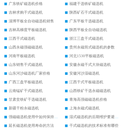
广东铁矿磁选机价格
福建干选铁矿磁选机
吉林求购干式磁选机
陕西矿石干式磁选机
淄博平板全自动磁选机销售
广东平板干选磁选机
吉林高梯度平板磁选机
陕西平板全自动磁选机
江西干式磁选机
浙江三盘干式磁选机
山西永磁强磁磁选机
贵州永磁筒式磁选机的参数
河南平板磁选机
河北1530平板磁选机
山东销售干式磁选机
安徽永磁干式大块磁选机
山东河沙磁选机厂家价格
安徽河沙湿磁选机
广西三盘平板磁选机
江西干式平板磁选机
云南锰矿干式磁选机
山西铁矿干选永磁磁选机
甘肃贫铁矿干选磁选机
青海高强磁磁选机价格
新疆干粉永磁选机
上海永磁式磁选机
强磁磁选机使用中如何保持其顺畅运行
湿式磁选机的后期维护要避开哪些坑
延长磁选机使用寿命的方法
干式磁选机的技术标准有哪些