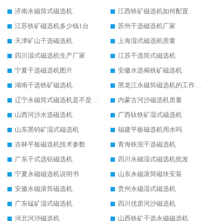
济南永磁筒式磁选机
江西铁矿磁选机如何配置
江苏铁矿磁选机多少钱1台
苏州干选磁选机厂家
天津矿山干选磁选机
上海湿式磁选机质量
四川湿式磁选机生产厂家
江苏干选筒式磁选机
宁夏干选磁选机图片
安徽水选褐铁矿磁选机
湖南干选铁矿磁选机
黑龙江永磁筒磁选机的工作原理
辽宁永磁筒式磁选机是不是强磁
内蒙古河沙磁选机质量
山西河沙水选磁选机
广西钛铁矿湿式磁选机
山东黑钨矿湿式磁选机
福建平板磁选机用水吗
吉林平板磁选机技术参数
青海铁泥干选磁选机
广东干式选铝磁选机
四川永磁湿式磁选机批发
宁夏永磁磁选机说明书
山东永磁滚筒磁块安装
安徽永磁滚筒磁选机
贵州永磁湿式磁选机
广东锰矿湿式磁选机
四川优质河沙磁选机
河北河沙磁选机
山西铁矿干选永磁磁选机