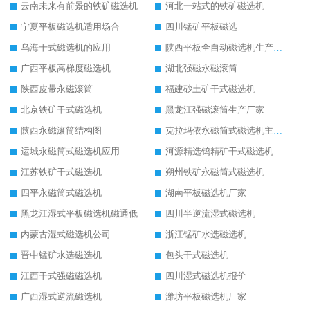
云南未来有前景的铁矿磁选机
河北一站式的铁矿磁选机
宁夏平板磁选机适用场合
四川锰矿平板磁选
乌海干式磁选机的应用
陕西平板全自动磁选机生产厂家
广西平板高梯度磁选机
湖北强磁永磁滚筒
陕西皮带永磁滚筒
福建砂土矿干式磁选机
北京铁矿干式磁选机
黑龙江强磁滚筒生产厂家
陕西永磁滚筒结构图
克拉玛依永磁筒式磁选机主要技术参数
运城永磁筒式磁选机应用
河源精选钨精矿干式磁选机
江苏铁矿干式磁选机
朔州铁矿永磁筒式磁选机
四平永磁筒式磁选机
湖南平板磁选机厂家
黑龙江湿式平板磁选机磁通低
四川半逆流湿式磁选机
内蒙古湿式磁选机公司
浙江锰矿水选磁选机
晋中锰矿水选磁选机
包头干式磁选机
江西干式强磁磁选机
四川湿式磁选机报价
广西湿式逆流磁选机
潍坊平板磁选机厂家