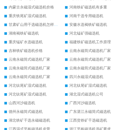
内蒙古永磁湿式磁选机价格
河南铁矿磁选机有多重
重庆铁尾矿湿式磁选机
河南干选专用磁选机
甘肃矿山用干选磁选机怎样调磁
安徽水选褐铁矿磁选机
湖南褐铁矿磁选机
河北锰矿强磁选机
重庆锰矿水选磁选机
福建铁矿磁选机工作原理
吉林铁矿磁选机价格
云南永磁筒式磁选机厂家
云南永磁筒式磁选机厂家
云南永磁筒式磁选机厂家
云南永磁筒式磁选机厂家
云南永磁筒式磁选机厂家
云南永磁筒式磁选机厂家
四川永磁湿式磁选机
河北钛尾矿湿式磁选机
河北钛尾矿湿式磁选机
河北钛尾矿湿式磁选机
湖北湿式磁选机公司
山西河沙磁选机
广西河沙磁选机
德州永磁筒式磁选机
广东湛江永磁筒式磁选机
湖北铁矿干选永磁磁选机
江西贫铁矿干选磁选机
江西湿式平板磁选机皮带
浙江平板磁选机选矿要求