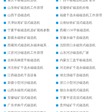
重庆平板磁选机选钛
广西平板磁选机选矿要求
山东铁矿磁选机工作原理
安徽铁矿磁选机价格
山西干选磁选机
福建干选永磁磁选机工作原理
天津钛尾矿湿式磁选机
云南钛铁矿湿式磁选机
宁夏平板磁选机选矿规格参数
西藏1530平板磁选机
新疆永磁铁矿磁选机
安徽永磁干选磁选机
西藏筒式磁选机永磁体磁系设计
沈阳营口永磁筒式磁选机
江苏河沙磁选机工作原理
山东河沙磁选机厂家
吉林高梯度平板磁选机
内蒙古三盘平板磁选机
河北铁矿干选永磁磁选机
河北铁矿干选永磁磁选机
江西磁选机干选设备
湖北强磁干选磁选机
新疆小型河沙磁选机
浙江小型河沙磁选机
山西永磁筒式磁选机
烟台永磁筒式磁选机
安徽锰矿湿式磁选机
宁夏半逆流湿式磁选机
广东求购干式磁选机
贵州锰矿干式磁选机