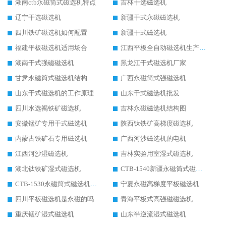
湖南ctb永磁筒式磁选机特点
吉林干选磁选机
辽宁干选磁选机
新疆干式永磁磁选机
四川铁矿磁选机如何配置
新疆干式磁选机
福建平板磁选机适用场合
江西平板全自动磁选机生产厂家
湖南干式强磁磁选机
黑龙江干式磁选机厂家
甘肃永磁筒式磁选机结构
广西永磁筒式强磁选机
山东干式磁选机的工作原理
山东干式磁选机批发
四川水选褐铁矿磁选机
吉林永磁磁选机结构图
安徽锰矿专用干式磁选机
陕西钛铁矿高梯度磁选机
内蒙古铁矿石专用磁选机
广西河沙磁选机的电机
江西河沙湿磁选机
吉林实验用室湿式磁选机
湖北钛铁矿湿式磁选机
CTB-1540新疆永磁筒式磁选机
CTB-1530永磁筒式磁选机代理商
宁夏永磁高梯度平板磁选机
四川平板磁选机是永磁的吗
青海平板式高强磁磁选机
重庆锰矿湿式磁选机
山东半逆流湿式磁选机