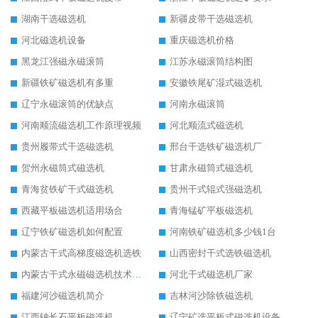
湖南干选磁选机
新疆皮带干选磁选机
河北磁选机设备
重庆磁选机价格
黑龙江强磁永磁滚筒
江苏永磁滚筒结构图
新疆铁矿磁选机有多重
安徽铁尾矿湿式磁选机
辽宁永磁滚筒的优缺点
河南永磁滚筒
河南顺流磁选机工作原理视频
河北顺流式磁选机
贵州履带式干选磁选机
邢台干选铁矿磁选机厂
贺州永磁筒式磁选机
甘肃永磁筒式磁选机
青海贫铁矿干式磁选机
贵州干式辊式强磁选机
西藏平板磁选机适用场合
青海锰矿平板磁选机
辽宁铁矿磁选机如何配置
河南铁矿磁选机多少钱1台
内蒙古干式高梯度磁选机选铁
山西密封干式选铁磁选机
内蒙古干式永磁磁选机技术要求
河北干式磁选机厂家
福建河沙磁选机简介
吉林河沙除铁磁选机
江西钠长石平板磁选机
辽宁矿选平板式磁选机设备