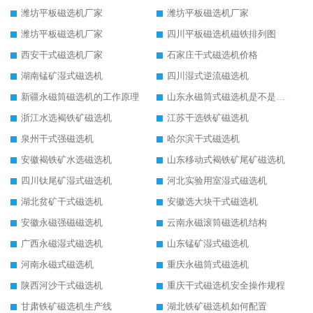
潍坊平板磁选机厂家
潍坊平板磁选机厂家
潍坊平板磁选机厂家
四川平板磁选机磁铁排列图
西安干式磁选机厂家
石家庄干式磁选机价格
湖南锰矿湿式磁选机
四川湿式逆流磁选机
新疆永磁筒磁选机的工作原理
山东永磁筒式磁选机是不是强磁
浙江水选褐铁矿磁选机
江苏干选铁矿磁选机
泉州干式强磁选机
哈尔滨干式磁选机
安徽褐铁矿水选磁选机
山东移动式褐铁矿尾矿磁选机
四川钛尾矿湿式磁选机
河北实验用室湿式磁选机
湖北贫矿干式磁选机
安徽选大块干式磁选机
安徽永磁强磁磁选机
云南永磁滚筒磁选机结构
广西永磁湿式磁选机
山东锰矿湿式磁选机
河南永磁式磁选机
重庆永磁筒式磁选机
陕西河沙干式磁选机
重庆干式磁选机安全操作规程
甘肃铁矿磁选机生产线
湖北铁矿磁选机如何配置