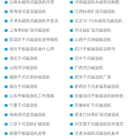
云南永磁筒式磁选机代理
河南磁选机永磁筒结构图
青海湿式逆流磁选机
江西钛尾矿湿式磁选机
天津永磁筒式磁选机半逆流
北京XCTN永磁筒式磁选机磁块位置
上海黑钨矿湿式磁选机
河北锰矿湿式磁选机
双滦区干式磁选机使用规程
山西干式强磁磁选机
湖北平板磁选机做什么用
四川平板磁选机说明书
湖北干式磁选机
汉中干式磁选机
山西河沙磁选机
广西河沙磁选机
揭阳干式石英砂磁选机
西安干式磁选机厂家
烟台干式磁选机
桥西区干式多磁系磁选机
山东平板磁选机工作视频
安徽湿式平板磁选机除铁效果怎么样
宁夏干式磁选机
安徽铁矿干式磁选机
海南湿式逆流磁选机
黑龙江钛尾矿湿式磁选机
江苏干式选铁矿磁选机
兴安盟干式磁选机技术规范
新疆平板磁选机皮带
甘肃永磁筒式磁选机备件