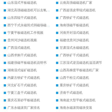
山东湿式平板磁选机
云南高强磁磁选机厂家
湖北高强磁磁选机可以去氧化铝
广西超强皮带辊式磁选机
山东四辊干式磁选机
广西铁矿干式磁选机
西宁干式永磁筒式弱磁场磁选机结构图
海南强磁平板磁选机
宁夏平板磁选机工作视频
河南开封湿式磁选机
贵州河沙磁选机视频
福建优质河沙磁选机
广西湿式磁选机
甘肃湿式永磁磁选机
山西求购干式磁选机
广西铁矿干式磁选机
福建强磁平板磁选机说明书
江苏湿式逆流磁选机溢流调节
湖南湿式锰矿磁选机
山西高梯度平板磁选机厂家
内蒙古铁矿干式磁选机
山西干粉立式磁选机
河北矿石干式磁选机
重庆铁矿干式磁选机
宁夏三盘干式磁选机
济南干式磁选机
重庆石英砂平板磁选机
海南超大型平板式磁选机
广东永磁滚筒厂家排名
海南永磁滚筒磁块安装