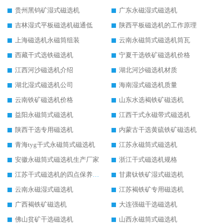
贵州黑钨矿湿式磁选机
广东永磁湿式磁选机
吉林湿式平板磁选机磁通低
陕西平板磁选机的工作原理
上海磁选机永磁筒组装
云南永磁筒式磁选机筒瓦
西藏干式选铁磁选机
宁夏干选铁矿磁选机价格
江西河沙磁选机介绍
湖北河沙磁选机材质
湖北湿式磁选机公司
海南湿式磁选机质量
云南铁矿磁选机价格
山东水选褐铁矿磁选机
益阳永磁筒式磁选机
江西干式永磁带式磁选机
陕西干选专用磁选机
内蒙古干选黄硫铁矿磁选机
青海tyg干式永磁筒式磁选机
江苏永磁筒式磁选机
安徽永磁筒式磁选机生产厂家
浙江干式磁选机规格
江苏干式磁选机的四点保养秘籍
甘肃钛铁矿湿式磁选机
云南永磁湿式磁选机
江苏褐铁矿专用磁选机
广西褐铁矿磁选机
大连强磁干选磁选机
佛山贫矿干选磁选机
山西永磁筒式磁选机