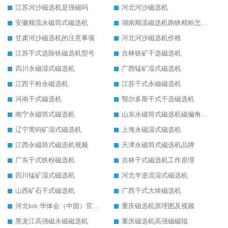
江苏河沙磁选机是强磁吗
河北河沙磁选机
安徽顺流永磁筒式磁选机
湖南顺流磁选机跑铁精粉怎么处理
甘肃河沙磁选机的注意事项
河北河沙磁选机价格
江苏干式选除铁磁选机型号
吉林铁矿干选磁选机
四川永磁湿式磁选机
广西锰矿湿式磁选机
江西干粉永磁选机
江苏干式永磁磁选机
河南干式磁选机
鄂尔多斯干式干选磁选机
南宁永磁筒式磁选机
山东永磁筒式磁选机磁偏角怎么调整
辽宁黑钨矿湿式磁选机
上海永磁湿式磁选机
江西永磁筒式磁选机视频
天津永磁筒式磁选机品牌
广东干式铁粉磁选机
吉林干式磁选机工作原理
四川锰矿湿式磁选机
河北半逆流湿式磁选机
山西矿石干式磁选机
广西干式大块磁选机
河北hth·华体会（中国）官方网站-hth.com 工作视频
重庆磁选机原理图及视频
黑龙江高强磁永磁磁选机
重庆磁选机高强磁磁辊