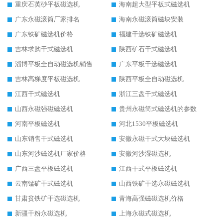
重庆石英砂平板磁选机
海南超大型平板式磁选机
广东永磁滚筒厂家排名
海南永磁滚筒磁块安装
广东铁矿磁选机价格
福建干选铁矿磁选机
吉林求购干式磁选机
陕西矿石干式磁选机
淄博平板全自动磁选机销售
广东平板干选磁选机
吉林高梯度平板磁选机
陕西平板全自动磁选机
江西干式磁选机
浙江三盘干式磁选机
山西永磁强磁磁选机
贵州永磁筒式磁选机的参数
河南平板磁选机
河北1530平板磁选机
山东销售干式磁选机
安徽永磁干式大块磁选机
山东河沙磁选机厂家价格
安徽河沙湿磁选机
广西三盘平板磁选机
江西干式平板磁选机
云南锰矿干式磁选机
山西铁矿干选永磁磁选机
甘肃贫铁矿干选磁选机
青海高强磁磁选机价格
新疆干粉永磁选机
上海永磁式磁选机