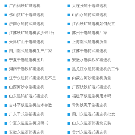
广西褐铁矿磁选机
大连强磁干选磁选机
佛山贫矿干选磁选机
山西永磁筒式磁选机
济南永磁筒式磁选机
江西铁矿磁选机如何配置
江苏铁矿磁选机多少钱1台
苏州干选磁选机厂家
天津矿山干选磁选机
上海湿式磁选机质量
四川湿式磁选机生产厂家
江苏干选筒式磁选机
宁夏干选磁选机图片
安徽水选褐铁矿磁选机
湖南干选铁矿磁选机
黑龙江永磁筒磁选机的工作原理
辽宁永磁筒式磁选机是不是强磁
内蒙古河沙磁选机质量
山西河沙水选磁选机
广西钛铁矿湿式磁选机
山东黑钨矿湿式磁选机
福建平板磁选机用水吗
吉林平板磁选机技术参数
青海铁泥干选磁选机
广东干式选铝磁选机
四川永磁湿式磁选机批发
宁夏永磁磁选机说明书
山东永磁滚筒磁块安装
安徽永磁滚筒磁选机
贵州永磁湿式磁选机