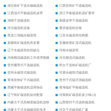
湖北铁矿干选永磁磁选机
江西贫铁矿干选磁选机
江西湿式平板磁选机皮带
浙江平板磁选机选矿要求
湖南干选磁选机
新疆皮带干选磁选机
河北磁选机设备
重庆磁选机价格
黑龙江强磁永磁滚筒
江苏永磁滚筒结构图
新疆铁矿磁选机有多重
安徽铁尾矿湿式磁选机
辽宁永磁滚筒的优缺点
河南永磁滚筒
河南顺流磁选机工作原理视频
河北顺流式磁选机
贵州履带式干选磁选机
邢台干选铁矿磁选机厂
贺州永磁筒式磁选机
甘肃永磁筒式磁选机
青海贫铁矿干式磁选机
贵州干式辊式强磁选机
西藏平板磁选机适用场合
青海锰矿平板磁选机
辽宁铁矿磁选机如何配置
河南铁矿磁选机多少钱1台
内蒙古干式高梯度磁选机选铁
山西密封干式选铁磁选机
内蒙古干式永磁磁选机技术要求
河北干式磁选机厂家