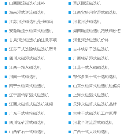
山西顺流磁选机规格
重庆顺流磁选机
海南湿式逆流磁选机
江西实验用室湿式磁选机
江苏河沙磁选机是强磁吗
河北河沙磁选机
安徽顺流永磁筒式磁选机
湖南顺流磁选机跑铁精粉怎么处理
甘肃河沙磁选机的注意事项
河北河沙磁选机价格
江苏干式选除铁磁选机型号
吉林铁矿干选磁选机
四川永磁湿式磁选机
广西锰矿湿式磁选机
江西干粉永磁选机
江苏干式永磁磁选机
河南干式磁选机
鄂尔多斯干式干选磁选机
南宁永磁筒式磁选机
山东永磁筒式磁选机磁偏角怎么调整
辽宁黑钨矿湿式磁选机
上海永磁湿式磁选机
江西永磁筒式磁选机视频
天津永磁筒式磁选机品牌
广东干式铁粉磁选机
吉林干式磁选机工作原理
四川锰矿湿式磁选机
河北半逆流湿式磁选机
山西矿石干式磁选机
广西干式大块磁选机