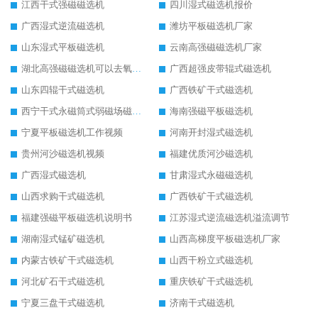
江西干式强磁磁选机
四川湿式磁选机报价
广西湿式逆流磁选机
潍坊平板磁选机厂家
山东湿式平板磁选机
云南高强磁磁选机厂家
湖北高强磁磁选机可以去氧化铝
广西超强皮带辊式磁选机
山东四辊干式磁选机
广西铁矿干式磁选机
西宁干式永磁筒式弱磁场磁选机结构图
海南强磁平板磁选机
宁夏平板磁选机工作视频
河南开封湿式磁选机
贵州河沙磁选机视频
福建优质河沙磁选机
广西湿式磁选机
甘肃湿式永磁磁选机
山西求购干式磁选机
广西铁矿干式磁选机
福建强磁平板磁选机说明书
江苏湿式逆流磁选机溢流调节
湖南湿式锰矿磁选机
山西高梯度平板磁选机厂家
内蒙古铁矿干式磁选机
山西干粉立式磁选机
河北矿石干式磁选机
重庆铁矿干式磁选机
宁夏三盘干式磁选机
济南干式磁选机