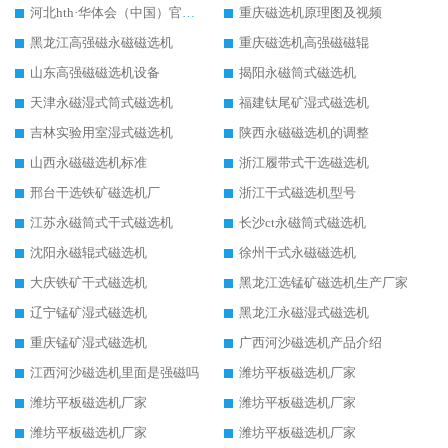
河北hth·华体会（中国）官方网站-hth.com 工作视频
重庆磁选机原理图及视频
黑龙江高强磁永磁磁选机
重庆磁选机高强磁磁辊
山东高强磁磁选机设备
揭阳永磁筒式磁选机
天津永磁湿式筒式磁选机
福建钛尾矿湿式磁选机
吉林实验用室湿式磁选机
陕西永磁磁选机的调整
山西永磁磁选机标准
浙江履带式干选磁选机
邢台干选铁矿磁选机厂
浙江干式磁选机型号
江苏永磁筒式干式磁选机
长沙ct永磁筒式磁选机
沈阳永磁辊式磁选机
徐州干式永磁磁选机
大庆铁矿干式磁选机
黑龙江选锰矿磁选机生产厂家
辽宁锰矿湿式磁选机
黑龙江永磁湿式磁选机
重庆锰矿湿式磁选机
广西河沙磁选机产品介绍
江西河沙磁选机里面是强磁吗
潍坊平板磁选机厂家
潍坊平板磁选机厂家
潍坊平板磁选机厂家
潍坊平板磁选机厂家
潍坊平板磁选机厂家