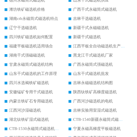
德州永磁筒式磁选机
山东干式磁选机供应
潍坊铁矿磁选机价格
广西干式永磁筒式磁选机
湖南ctb永磁筒式磁选机特点
吉林干选磁选机
辽宁干选磁选机
新疆干式永磁磁选机
四川铁矿磁选机如何配置
新疆干式磁选机
福建平板磁选机适用场合
江西平板全自动磁选机生产厂家
湖南干式强磁磁选机
黑龙江干式磁选机厂家
甘肃永磁筒式磁选机结构
广西永磁筒式强磁选机
山东干式磁选机的工作原理
山东干式磁选机批发
四川水选褐铁矿磁选机
吉林永磁磁选机结构图
安徽锰矿专用干式磁选机
陕西钛铁矿高梯度磁选机
内蒙古铁矿石专用磁选机
广西河沙磁选机的电机
江西河沙湿磁选机
吉林实验用室湿式磁选机
湖北钛铁矿湿式磁选机
CTB-1540新疆永磁筒式磁选机
CTB-1530永磁筒式磁选机代理商
宁夏永磁高梯度平板磁选机