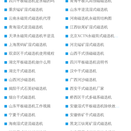
四川平板磁选机是永磁的吗
青海平板式高强磁磁选机
重庆锰矿湿式磁选机
山东半逆流湿式磁选机
云南永磁筒式磁选机代理
河南磁选机永磁筒结构图
青海湿式逆流磁选机
江西钛尾矿湿式磁选机
天津永磁筒式磁选机半逆流
北京XCTN永磁筒式磁选机磁块位置
上海黑钨矿湿式磁选机
河北锰矿湿式磁选机
双滦区干式磁选机使用规程
山西干式强磁磁选机
湖北平板磁选机做什么用
四川平板磁选机说明书
湖北干式磁选机
汉中干式磁选机
山西河沙磁选机
广西河沙磁选机
揭阳干式石英砂磁选机
西安干式磁选机厂家
烟台干式磁选机
桥西区干式多磁系磁选机
山东平板磁选机工作视频
安徽湿式平板磁选机除铁效果怎么样
宁夏干式磁选机
安徽铁矿干式磁选机
海南湿式逆流磁选机
黑龙江钛尾矿湿式磁选机