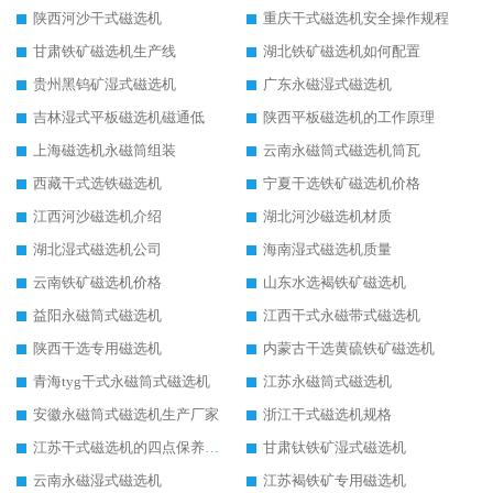
陕西河沙干式磁选机
重庆干式磁选机安全操作规程
甘肃铁矿磁选机生产线
湖北铁矿磁选机如何配置
贵州黑钨矿湿式磁选机
广东永磁湿式磁选机
吉林湿式平板磁选机磁通低
陕西平板磁选机的工作原理
上海磁选机永磁筒组装
云南永磁筒式磁选机筒瓦
西藏干式选铁磁选机
宁夏干选铁矿磁选机价格
江西河沙磁选机介绍
湖北河沙磁选机材质
湖北湿式磁选机公司
海南湿式磁选机质量
云南铁矿磁选机价格
山东水选褐铁矿磁选机
益阳永磁筒式磁选机
江西干式永磁带式磁选机
陕西干选专用磁选机
内蒙古干选黄硫铁矿磁选机
青海tyg干式永磁筒式磁选机
江苏永磁筒式磁选机
安徽永磁筒式磁选机生产厂家
浙江干式磁选机规格
江苏干式磁选机的四点保养秘籍
甘肃钛铁矿湿式磁选机
云南永磁湿式磁选机
江苏褐铁矿专用磁选机