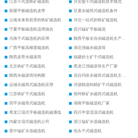
江苏干式选铁矿磁选机
兴安盟干式磁选机技术规范
新疆平板磁选机皮带
甘肃永磁筒式磁选机备件
云南未来有前景的铁矿磁选机
河北一站式的铁矿磁选机
宁夏平板磁选机适用场合
四川锰矿平板磁选
乌海干式磁选机的应用
陕西平板全自动磁选机生产厂家
广西平板高梯度磁选机
湖北强磁永磁滚筒
陕西皮带永磁滚筒
福建砂土矿干式磁选机
北京铁矿干式磁选机
黑龙江强磁滚筒生产厂家
陕西永磁滚筒结构图
克拉玛依永磁筒式磁选机主要技术参数
运城永磁筒式磁选机应用
河源精选钨精矿干式磁选机
江苏铁矿干式磁选机
朔州铁矿永磁筒式磁选机
四平永磁筒式磁选机
湖南平板磁选机厂家
黑龙江湿式平板磁选机磁通低
四川半逆流湿式磁选机
内蒙古湿式磁选机公司
浙江锰矿水选磁选机
晋中锰矿水选磁选机
包头干式磁选机