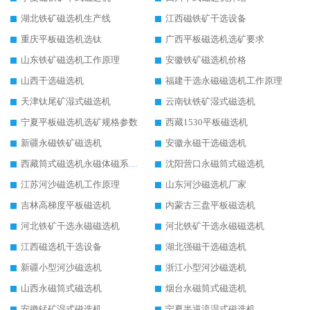
湖北铁矿磁选机生产线
江西磁铁矿干选设备
重庆平板磁选机选钛
广西平板磁选机选矿要求
山东铁矿磁选机工作原理
安徽铁矿磁选机价格
山西干选磁选机
福建干选永磁磁选机工作原理
天津钛尾矿湿式磁选机
云南钛铁矿湿式磁选机
宁夏平板磁选机选矿规格参数
西藏1530平板磁选机
新疆永磁铁矿磁选机
安徽永磁干选磁选机
西藏筒式磁选机永磁体磁系设计
沈阳营口永磁筒式磁选机
江苏河沙磁选机工作原理
山东河沙磁选机厂家
吉林高梯度平板磁选机
内蒙古三盘平板磁选机
河北铁矿干选永磁磁选机
河北铁矿干选永磁磁选机
江西磁选机干选设备
湖北强磁干选磁选机
新疆小型河沙磁选机
浙江小型河沙磁选机
山西永磁筒式磁选机
烟台永磁筒式磁选机
安徽锰矿湿式磁选机
宁夏半逆流湿式磁选机