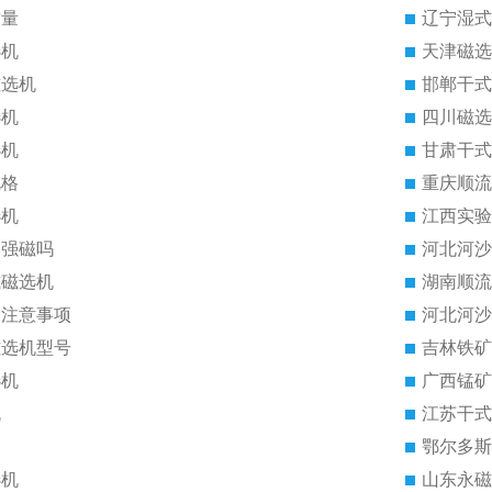
质量
辽宁湿式
选机
天津磁选
磁选机
邯郸干式
选机
四川磁选
选机
甘肃干式
规格
重庆顺流
选机
江西实验
是强磁吗
河北河沙
式磁选机
湖南顺流
的注意事项
河北河沙
磁选机型号
吉林铁矿
选机
广西锰矿
机
江苏干式
鄂尔多斯
选机
山东永磁