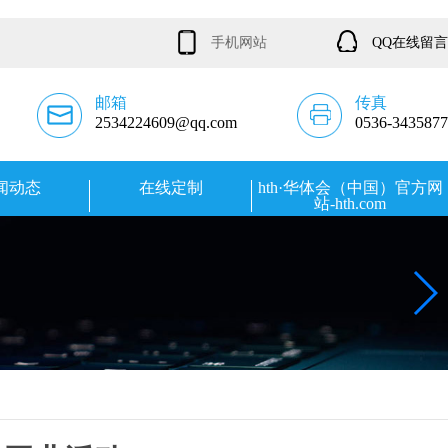
手机网站
QQ在线留言
邮箱
传真
2534224609@qq.com
0536-3435877
闻动态
在线定制
hth·华体会（中国）官方网
站-hth.com