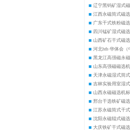
辽宁黑钨矿湿式
江西永磁筒式磁
广东干式铁粉磁
四川锰矿湿式磁
山西矿石干式磁
河北hth·华体会（
黑龙江高强磁永
山东高强磁磁选
天津永磁湿式筒
吉林实验用室湿
山西永磁磁选机
邢台干选铁矿磁
江苏永磁筒式干
沈阳永磁辊式磁
大庆铁矿干式磁