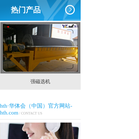
热门产品
强磁选机
CTS(N.B)永磁筒式
hth·华体会（中国）官方网站-
hth.com
/ CONTACT US