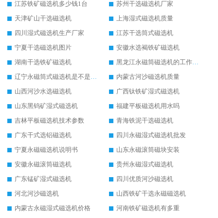
江苏铁矿磁选机多少钱1台
苏州干选磁选机厂家
天津矿山干选磁选机
上海湿式磁选机质量
四川湿式磁选机生产厂家
江苏干选筒式磁选机
宁夏干选磁选机图片
安徽水选褐铁矿磁选机
湖南干选铁矿磁选机
黑龙江永磁筒磁选机的工作原理
辽宁永磁筒式磁选机是不是强磁
内蒙古河沙磁选机质量
山西河沙水选磁选机
广西钛铁矿湿式磁选机
山东黑钨矿湿式磁选机
福建平板磁选机用水吗
吉林平板磁选机技术参数
青海铁泥干选磁选机
广东干式选铝磁选机
四川永磁湿式磁选机批发
宁夏永磁磁选机说明书
山东永磁滚筒磁块安装
安徽永磁滚筒磁选机
贵州永磁湿式磁选机
广东锰矿湿式磁选机
四川优质河沙磁选机
河北河沙磁选机
山西铁矿干选永磁磁选机
内蒙古永磁湿式磁选机价格
河南铁矿磁选机有多重