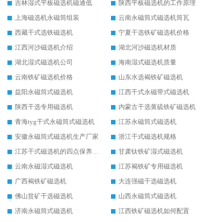
吉林湿式平板磁选机磁通低
陕西平板磁选机的工作原理
上海磁选机永磁筒组装
云南永磁筒式磁选机筒瓦
西藏干式选铁磁选机
宁夏干选铁矿磁选机价格
江西河沙磁选机介绍
湖北河沙磁选机材质
湖北湿式磁选机公司
海南湿式磁选机质量
云南铁矿磁选机价格
山东水选褐铁矿磁选机
益阳永磁筒式磁选机
江西干式永磁带式磁选机
陕西干选专用磁选机
内蒙古干选黄硫铁矿磁选机
青海tyg干式永磁筒式磁选机
江苏永磁筒式磁选机
安徽永磁筒式磁选机生产厂家
浙江干式磁选机规格
江苏干式磁选机的四点保养秘籍
甘肃钛铁矿湿式磁选机
云南永磁湿式磁选机
江苏褐铁矿专用磁选机
广西褐铁矿磁选机
大连强磁干选磁选机
佛山贫矿干选磁选机
山西永磁筒式磁选机
济南永磁筒式磁选机
江西铁矿磁选机如何配置