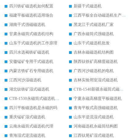
四川铁矿磁选机如何配置
新疆干式磁选机
福建平板磁选机适用场合
江西平板全自动磁选机生产厂家
湖南干式强磁磁选机
黑龙江干式磁选机厂家
甘肃永磁筒式磁选机结构
广西永磁筒式强磁选机
山东干式磁选机的工作原理
山东干式磁选机批发
四川水选褐铁矿磁选机
吉林永磁磁选机结构图
安徽锰矿专用干式磁选机
陕西钛铁矿高梯度磁选机
内蒙古铁矿石专用磁选机
广西河沙磁选机的电机
江西河沙湿磁选机
吉林实验用室湿式磁选机
湖北钛铁矿湿式磁选机
CTB-1540新疆永磁筒式磁选机
CTB-1530永磁筒式磁选机代理商
宁夏永磁高梯度平板磁选机
四川平板磁选机是永磁的吗
青海平板式高强磁磁选机
重庆锰矿湿式磁选机
山东半逆流湿式磁选机
云南永磁筒式磁选机代理
河南磁选机永磁筒结构图
青海湿式逆流磁选机
江西钛尾矿湿式磁选机