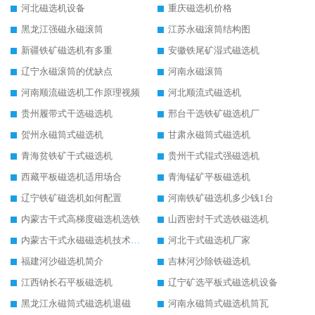
河北磁选机设备
重庆磁选机价格
黑龙江强磁永磁滚筒
江苏永磁滚筒结构图
新疆铁矿磁选机有多重
安徽铁尾矿湿式磁选机
辽宁永磁滚筒的优缺点
河南永磁滚筒
河南顺流磁选机工作原理视频
河北顺流式磁选机
贵州履带式干选磁选机
邢台干选铁矿磁选机厂
贺州永磁筒式磁选机
甘肃永磁筒式磁选机
青海贫铁矿干式磁选机
贵州干式辊式强磁选机
西藏平板磁选机适用场合
青海锰矿平板磁选机
辽宁铁矿磁选机如何配置
河南铁矿磁选机多少钱1台
内蒙古干式高梯度磁选机选铁
山西密封干式选铁磁选机
内蒙古干式永磁磁选机技术要求
河北干式磁选机厂家
福建河沙磁选机简介
吉林河沙除铁磁选机
江西钠长石平板磁选机
辽宁矿选平板式磁选机设备
黑龙江永磁筒式磁选机退磁
河南永磁筒式磁选机筒瓦