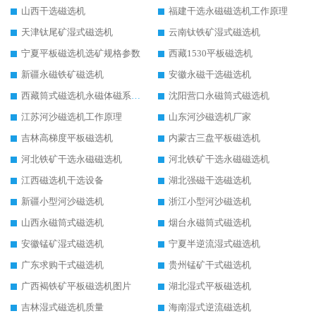
山西干选磁选机
福建干选永磁磁选机工作原理
天津钛尾矿湿式磁选机
云南钛铁矿湿式磁选机
宁夏平板磁选机选矿规格参数
西藏1530平板磁选机
新疆永磁铁矿磁选机
安徽永磁干选磁选机
西藏筒式磁选机永磁体磁系设计
沈阳营口永磁筒式磁选机
江苏河沙磁选机工作原理
山东河沙磁选机厂家
吉林高梯度平板磁选机
内蒙古三盘平板磁选机
河北铁矿干选永磁磁选机
河北铁矿干选永磁磁选机
江西磁选机干选设备
湖北强磁干选磁选机
新疆小型河沙磁选机
浙江小型河沙磁选机
山西永磁筒式磁选机
烟台永磁筒式磁选机
安徽锰矿湿式磁选机
宁夏半逆流湿式磁选机
广东求购干式磁选机
贵州锰矿干式磁选机
广西褐铁矿平板磁选机图片
湖北湿式平板磁选机
吉林湿式磁选机质量
海南湿式逆流磁选机