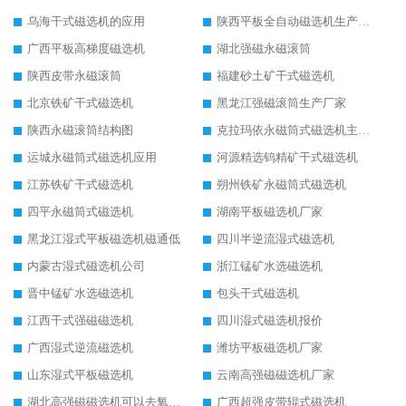
乌海干式磁选机的应用
陕西平板全自动磁选机生产厂家
广西平板高梯度磁选机
湖北强磁永磁滚筒
陕西皮带永磁滚筒
福建砂土矿干式磁选机
北京铁矿干式磁选机
黑龙江强磁滚筒生产厂家
陕西永磁滚筒结构图
克拉玛依永磁筒式磁选机主要技术参数
运城永磁筒式磁选机应用
河源精选钨精矿干式磁选机
江苏铁矿干式磁选机
朔州铁矿永磁筒式磁选机
四平永磁筒式磁选机
湖南平板磁选机厂家
黑龙江湿式平板磁选机磁通低
四川半逆流湿式磁选机
内蒙古湿式磁选机公司
浙江锰矿水选磁选机
晋中锰矿水选磁选机
包头干式磁选机
江西干式强磁磁选机
四川湿式磁选机报价
广西湿式逆流磁选机
潍坊平板磁选机厂家
山东湿式平板磁选机
云南高强磁磁选机厂家
湖北高强磁磁选机可以去氧化铝
广西超强皮带辊式磁选机