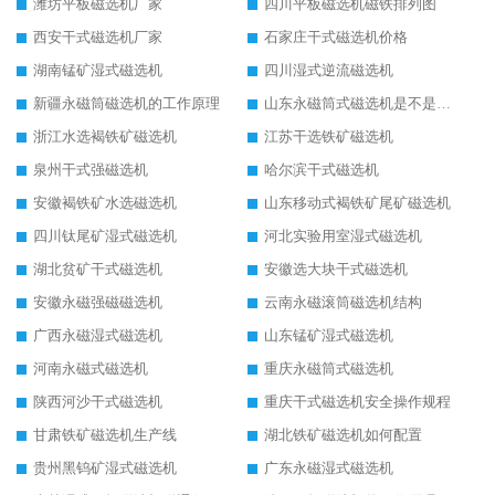
潍坊平板磁选机厂家
四川平板磁选机磁铁排列图
西安干式磁选机厂家
石家庄干式磁选机价格
湖南锰矿湿式磁选机
四川湿式逆流磁选机
新疆永磁筒磁选机的工作原理
山东永磁筒式磁选机是不是强磁
浙江水选褐铁矿磁选机
江苏干选铁矿磁选机
泉州干式强磁选机
哈尔滨干式磁选机
安徽褐铁矿水选磁选机
山东移动式褐铁矿尾矿磁选机
四川钛尾矿湿式磁选机
河北实验用室湿式磁选机
湖北贫矿干式磁选机
安徽选大块干式磁选机
安徽永磁强磁磁选机
云南永磁滚筒磁选机结构
广西永磁湿式磁选机
山东锰矿湿式磁选机
河南永磁式磁选机
重庆永磁筒式磁选机
陕西河沙干式磁选机
重庆干式磁选机安全操作规程
甘肃铁矿磁选机生产线
湖北铁矿磁选机如何配置
贵州黑钨矿湿式磁选机
广东永磁湿式磁选机