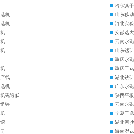
机
哈尔滨干
磁选机
山东移动
磁选机
河北实验
选机
安徽选大
选机
云南永磁
选机
山东锰矿
机
重庆永磁
选机
重庆干式
生产线
湖北铁矿
磁选机
广东永磁
选机磁通低
陕西平板
筒组装
云南永磁
选机
宁夏干选
介绍
湖北河沙
公司
海南湿式