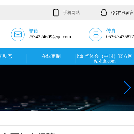
手机网站
QQ在线留言
邮箱
传真
2534224609@qq.com
0536-3435877
闻动态
在线定制
hth·华体会（中国）官方网
站-hth.com