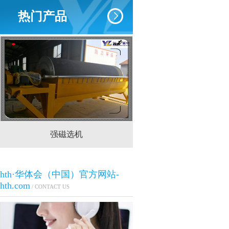
热门产品
强磁选机
CTS(N.B)永磁筒式
hth·华体会（中国）官方网站-
hth.com
/ CONTACT US