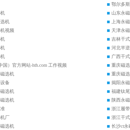
鄂尔多斯
选机
山东永磁
磁选机
上海永磁
选机视频
天津永磁
选机
吉林干式
选机
河北半逆
选机
广西干式
中国）官方网站-hth.com 工作视频
重庆磁选
磁磁选机
重庆磁选
机设备
揭阳永磁
式磁选机
福建钛尾
式磁选机
陕西永磁
标准
浙江履带
选机厂
浙江干式
式磁选机
长沙ct