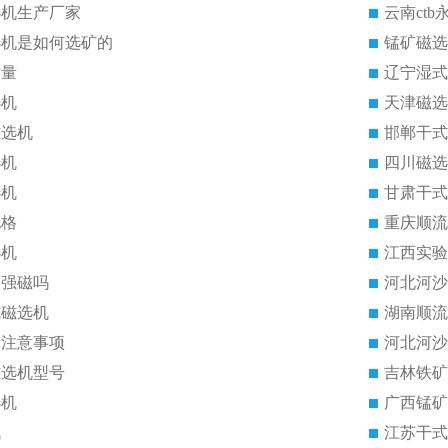
选机生产厂家
云南ct
选机是如何选矿的
锰矿磁选
质量
辽宁湿式
选机
天津磁选
磁选机
邯郸干式
选机
四川磁选
选机
甘肃干式
规格
重庆顺流
选机
江西实验
是强磁吗
河北河沙
式磁选机
湖南顺流
的注意事项
河北河沙
磁选机型号
吉林铁矿
选机
广西锰矿
机
江苏干式