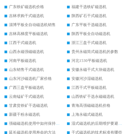
广东铁矿磁选机价格
福建干选铁矿磁选机
吉林求购干式磁选机
陕西矿石干式磁选机
淄博平板全自动磁选机销售
广东平板干选磁选机
吉林高梯度平板磁选机
陕西平板全自动磁选机
江西干式磁选机
浙江三盘干式磁选机
山西永磁强磁磁选机
贵州永磁筒式磁选机的参数
河南平板磁选机
河北1530平板磁选机
山东销售干式磁选机
安徽永磁干式大块磁选机
山东河沙磁选机厂家价格
安徽河沙湿磁选机
广西三盘平板磁选机
江西干式平板磁选机
云南锰矿干式磁选机
山西铁矿干选永磁磁选机
甘肃贫铁矿干选磁选机
青海高强磁磁选机价格
新疆干粉永磁选机
上海永磁式磁选机
强磁磁选机使用中如何保持其顺畅运行
湿式磁选机的后期维护要避开哪些坑
延长磁选机使用寿命的方法
干式磁选机的技术标准有哪些