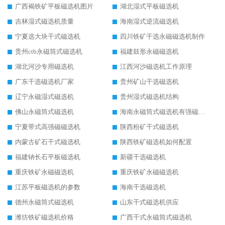
广西褐铁矿平板磁选机图片
湖北湿式平板磁选机
吉林湿式磁选机质量
海南湿式逆流磁选机
宁夏选大块干式磁选机
四川铁矿干选永磁磁选机制作
贵州ctb永磁筒式磁选机
福建鼓形永磁磁选机
湖北河沙专用磁选机
江西河沙磁选机工作原理
广东干选磁选机厂家
贵州矿山干选磁选机
辽宁永磁湿式磁选机
贵州湿式磁选机结构
佛山永磁筒式磁选机
海南永磁筒式磁选机有强磁的吗
宁夏带式高强磁磁选机
陕西粉矿干式磁选机
内蒙古矿石干式磁选机
陕西铁矿磁选机如何配置
福建钠长石平板磁选机
新疆干选磁选机
重庆铁矿永磁磁选机
重庆铁矿永磁磁选机
江苏平板磁选机的参数
海南干选磁选机
德州永磁筒式磁选机
山东干式磁选机供应
潍坊铁矿磁选机价格
广西干式永磁筒式磁选机