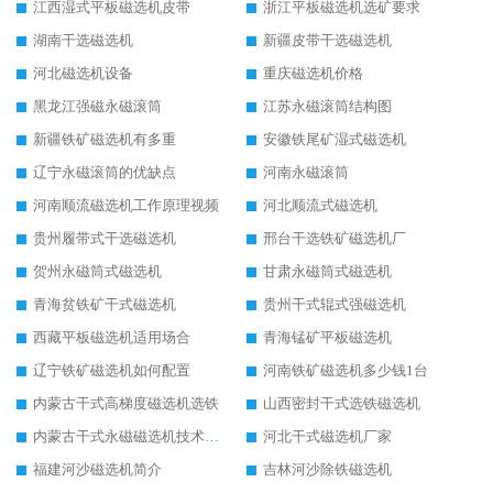
江西湿式平板磁选机皮带
浙江平板磁选机选矿要求
湖南干选磁选机
新疆皮带干选磁选机
河北磁选机设备
重庆磁选机价格
黑龙江强磁永磁滚筒
江苏永磁滚筒结构图
新疆铁矿磁选机有多重
安徽铁尾矿湿式磁选机
辽宁永磁滚筒的优缺点
河南永磁滚筒
河南顺流磁选机工作原理视频
河北顺流式磁选机
贵州履带式干选磁选机
邢台干选铁矿磁选机厂
贺州永磁筒式磁选机
甘肃永磁筒式磁选机
青海贫铁矿干式磁选机
贵州干式辊式强磁选机
西藏平板磁选机适用场合
青海锰矿平板磁选机
辽宁铁矿磁选机如何配置
河南铁矿磁选机多少钱1台
内蒙古干式高梯度磁选机选铁
山西密封干式选铁磁选机
内蒙古干式永磁磁选机技术要求
河北干式磁选机厂家
福建河沙磁选机简介
吉林河沙除铁磁选机