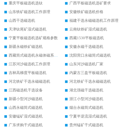
重庆平板磁选机选钛
广西平板磁选机选矿要求
山东铁矿磁选机工作原理
安徽铁矿磁选机价格
山西干选磁选机
福建干选永磁磁选机工作原理
天津钛尾矿湿式磁选机
云南钛铁矿湿式磁选机
宁夏平板磁选机选矿规格参数
西藏1530平板磁选机
新疆永磁铁矿磁选机
安徽永磁干选磁选机
西藏筒式磁选机永磁体磁系设计
沈阳营口永磁筒式磁选机
江苏河沙磁选机工作原理
山东河沙磁选机厂家
吉林高梯度平板磁选机
内蒙古三盘平板磁选机
河北铁矿干选永磁磁选机
河北铁矿干选永磁磁选机
江西磁选机干选设备
湖北强磁干选磁选机
新疆小型河沙磁选机
浙江小型河沙磁选机
山西永磁筒式磁选机
烟台永磁筒式磁选机
安徽锰矿湿式磁选机
宁夏半逆流湿式磁选机
广东求购干式磁选机
贵州锰矿干式磁选机