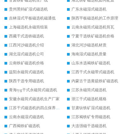
甘肃铁矿磁选机生产线
湖北铁矿磁选机如何配置
贵州黑钨矿湿式磁选机
广东永磁湿式磁选机
吉林湿式平板磁选机磁通低
陕西平板磁选机的工作原理
上海磁选机永磁筒组装
云南永磁筒式磁选机筒瓦
西藏干式选铁磁选机
宁夏干选铁矿磁选机价格
江西河沙磁选机介绍
湖北河沙磁选机材质
湖北湿式磁选机公司
海南湿式磁选机质量
云南铁矿磁选机价格
山东水选褐铁矿磁选机
益阳永磁筒式磁选机
江西干式永磁带式磁选机
陕西干选专用磁选机
内蒙古干选黄硫铁矿磁选机
青海tyg干式永磁筒式磁选机
江苏永磁筒式磁选机
安徽永磁筒式磁选机生产厂家
浙江干式磁选机规格
江苏干式磁选机的四点保养秘籍
甘肃钛铁矿湿式磁选机
云南永磁湿式磁选机
江苏褐铁矿专用磁选机
广西褐铁矿磁选机
大连强磁干选磁选机