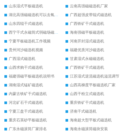
山东湿式平板磁选机
云南高强磁磁选机厂家
湖北高强磁磁选机可以去氧化铝
广西超强皮带辊式磁选机
山东四辊干式磁选机
广西铁矿干式磁选机
西宁干式永磁筒式弱磁场磁选机结构图
海南强磁平板磁选机
宁夏平板磁选机工作视频
河南开封湿式磁选机
贵州河沙磁选机视频
福建优质河沙磁选机
广西湿式磁选机
甘肃湿式永磁磁选机
山西求购干式磁选机
广西铁矿干式磁选机
福建强磁平板磁选机说明书
江苏湿式逆流磁选机溢流调节
湖南湿式锰矿磁选机
山西高梯度平板磁选机厂家
内蒙古铁矿干式磁选机
山西干粉立式磁选机
河北矿石干式磁选机
重庆铁矿干式磁选机
宁夏三盘干式磁选机
济南干式磁选机
重庆石英砂平板磁选机
海南超大型平板式磁选机
广东永磁滚筒厂家排名
海南永磁滚筒磁块安装