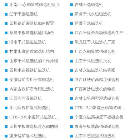
湖南ctb永磁筒式磁选机特点
吉林干选磁选机
辽宁干选磁选机
新疆干式永磁磁选机
四川铁矿磁选机如何配置
新疆干式磁选机
福建平板磁选机适用场合
江西平板全自动磁选机生产厂家
湖南干式强磁磁选机
黑龙江干式磁选机厂家
甘肃永磁筒式磁选机结构
广西永磁筒式强磁选机
山东干式磁选机的工作原理
山东干式磁选机批发
四川水选褐铁矿磁选机
吉林永磁磁选机结构图
安徽锰矿专用干式磁选机
陕西钛铁矿高梯度磁选机
内蒙古铁矿石专用磁选机
广西河沙磁选机的电机
江西河沙湿磁选机
吉林实验用室湿式磁选机
湖北钛铁矿湿式磁选机
CTB-1540新疆永磁筒式磁选机
CTB-1530永磁筒式磁选机代理商
宁夏永磁高梯度平板磁选机
四川平板磁选机是永磁的吗
青海平板式高强磁磁选机
重庆锰矿湿式磁选机
山东半逆流湿式磁选机