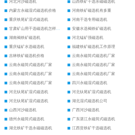
河北河沙磁选机
山西铁矿干选永磁磁选机
内蒙古永磁湿式磁选机价格
河南铁矿磁选机有多重
重庆铁尾矿湿式磁选机
河南干选专用磁选机
甘肃矿山用干选磁选机怎样调磁
安徽水选褐铁矿磁选机
湖南褐铁矿磁选机
河北锰矿强磁选机
重庆锰矿水选磁选机
福建铁矿磁选机工作原理
吉林铁矿磁选机价格
云南永磁筒式磁选机厂家
云南永磁筒式磁选机厂家
云南永磁筒式磁选机厂家
云南永磁筒式磁选机厂家
云南永磁筒式磁选机厂家
云南永磁筒式磁选机厂家
四川永磁湿式磁选机
河北钛尾矿湿式磁选机
河北钛尾矿湿式磁选机
河北钛尾矿湿式磁选机
湖北湿式磁选机公司
山西河沙磁选机
广西河沙磁选机
德州永磁筒式磁选机
广东湛江永磁筒式磁选机
湖北铁矿干选永磁磁选机
江西贫铁矿干选磁选机