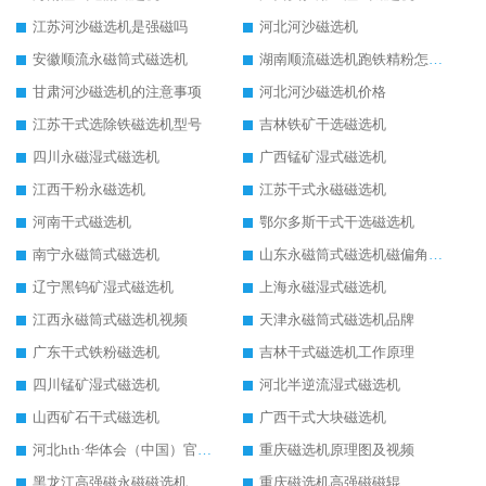
江苏河沙磁选机是强磁吗
河北河沙磁选机
安徽顺流永磁筒式磁选机
湖南顺流磁选机跑铁精粉怎么处理
甘肃河沙磁选机的注意事项
河北河沙磁选机价格
江苏干式选除铁磁选机型号
吉林铁矿干选磁选机
四川永磁湿式磁选机
广西锰矿湿式磁选机
江西干粉永磁选机
江苏干式永磁磁选机
河南干式磁选机
鄂尔多斯干式干选磁选机
南宁永磁筒式磁选机
山东永磁筒式磁选机磁偏角怎么调整
辽宁黑钨矿湿式磁选机
上海永磁湿式磁选机
江西永磁筒式磁选机视频
天津永磁筒式磁选机品牌
广东干式铁粉磁选机
吉林干式磁选机工作原理
四川锰矿湿式磁选机
河北半逆流湿式磁选机
山西矿石干式磁选机
广西干式大块磁选机
河北hth·华体会（中国）官方网站-hth.com 工作视频
重庆磁选机原理图及视频
黑龙江高强磁永磁磁选机
重庆磁选机高强磁磁辊