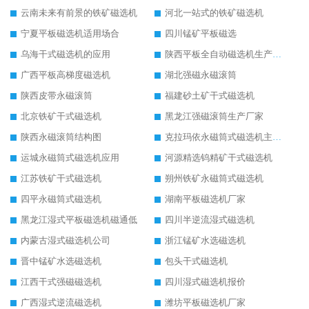
云南未来有前景的铁矿磁选机
河北一站式的铁矿磁选机
宁夏平板磁选机适用场合
四川锰矿平板磁选
乌海干式磁选机的应用
陕西平板全自动磁选机生产厂家
广西平板高梯度磁选机
湖北强磁永磁滚筒
陕西皮带永磁滚筒
福建砂土矿干式磁选机
北京铁矿干式磁选机
黑龙江强磁滚筒生产厂家
陕西永磁滚筒结构图
克拉玛依永磁筒式磁选机主要技术参数
运城永磁筒式磁选机应用
河源精选钨精矿干式磁选机
江苏铁矿干式磁选机
朔州铁矿永磁筒式磁选机
四平永磁筒式磁选机
湖南平板磁选机厂家
黑龙江湿式平板磁选机磁通低
四川半逆流湿式磁选机
内蒙古湿式磁选机公司
浙江锰矿水选磁选机
晋中锰矿水选磁选机
包头干式磁选机
江西干式强磁磁选机
四川湿式磁选机报价
广西湿式逆流磁选机
潍坊平板磁选机厂家