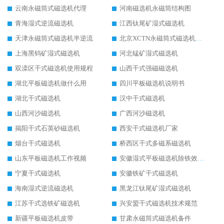
云南永磁筒式磁选机代理
河南磁选机永磁筒结构图
青海湿式逆流磁选机
江西钛尾矿湿式磁选机
天津永磁筒式磁选机半逆流
北京XCTN永磁筒式磁选机磁块位置
上海黑钨矿湿式磁选机
河北锰矿湿式磁选机
双滦区干式磁选机使用规程
山西干式强磁磁选机
湖北平板磁选机做什么用
四川平板磁选机说明书
湖北干式磁选机
汉中干式磁选机
山西河沙磁选机
广西河沙磁选机
揭阳干式石英砂磁选机
西安干式磁选机厂家
烟台干式磁选机
桥西区干式多磁系磁选机
山东平板磁选机工作视频
安徽湿式平板磁选机除铁效果怎么样
宁夏干式磁选机
安徽铁矿干式磁选机
海南湿式逆流磁选机
黑龙江钛尾矿湿式磁选机
江苏干式选铁矿磁选机
兴安盟干式磁选机技术规范
新疆平板磁选机皮带
甘肃永磁筒式磁选机备件