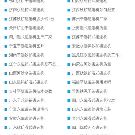
佛山贫矿干选磁选机
山西永磁筒式磁选机
济南永磁筒式磁选机
江西铁矿磁选机如何配置
江苏铁矿磁选机多少钱1台
苏州干选磁选机厂家
天津矿山干选磁选机
上海湿式磁选机质量
四川湿式磁选机生产厂家
江苏干选筒式磁选机
宁夏干选磁选机图片
安徽水选褐铁矿磁选机
湖南干选铁矿磁选机
黑龙江永磁筒磁选机的工作原理
辽宁永磁筒式磁选机是不是强磁
内蒙古河沙磁选机质量
山西河沙水选磁选机
广西钛铁矿湿式磁选机
山东黑钨矿湿式磁选机
福建平板磁选机用水吗
吉林平板磁选机技术参数
青海铁泥干选磁选机
广东干式选铝磁选机
四川永磁湿式磁选机批发
宁夏永磁磁选机说明书
山东永磁滚筒磁块安装
安徽永磁滚筒磁选机
贵州永磁湿式磁选机
广东锰矿湿式磁选机
四川优质河沙磁选机