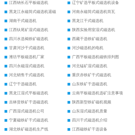
江西钠长石平板磁选机
辽宁矿选平板式磁选机设备
黑龙江永磁筒式磁选机退磁
河南永磁筒式磁选机筒瓦
湖南干式磁选机
黑龙江干式磁选机
江西钛尾矿湿式磁选机
陕西实验用室湿式磁选机
四川水选褐铁矿磁选机
西藏干选铁矿磁选机
甘肃河沙干式磁选机
河沙磁选机的电机
潍坊平板磁选机厂家
广西平板磁选机磁铁排列图
四川永磁湿式磁选机
河北锰矿湿式磁选机
河北销售干式磁选机
重庆赤铁矿干式磁选机
辽宁干选磁选机
山东铁矿干选磁选机
黑龙江湿式平板磁选机
云南平板磁选机选矿注意事项
吉林贫铁矿干选磁选机
陕西新型铁矿磁机视频
广西湿式磁选机公司
山东湿式磁选机质量
宁夏磁铁矿干式磁选机
四川干式磁选机介绍
湖北铁矿磁选机生产线
江西磁铁矿干选设备