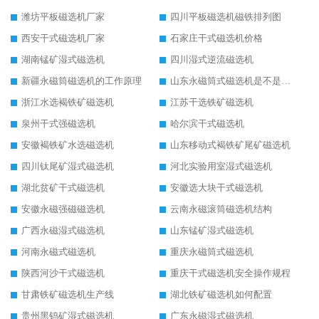
潍坊平板磁选机厂家
四川平板磁选机磁铁排列图
西安干式磁选机厂家
石家庄干式磁选机价格
湖南锰矿湿式磁选机
四川湿式逆流磁选机
新疆永磁筒磁选机的工作原理
山东永磁筒式磁选机是不是强磁
浙江水选褐铁矿磁选机
江苏干选铁矿磁选机
泉州干式强磁选机
哈尔滨干式磁选机
安徽褐铁矿水选磁选机
山东移动式褐铁矿尾矿磁选机
四川钛尾矿湿式磁选机
河北实验用室湿式磁选机
湖北贫矿干式磁选机
安徽选大块干式磁选机
安徽永磁强磁磁选机
云南永磁滚筒磁选机结构
广西永磁湿式磁选机
山东锰矿湿式磁选机
河南永磁式磁选机
重庆永磁筒式磁选机
陕西河沙干式磁选机
重庆干式磁选机安全操作规程
甘肃铁矿磁选机生产线
湖北铁矿磁选机如何配置
贵州黑钨矿湿式磁选机
广东永磁湿式磁选机