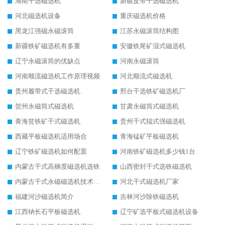
湖南干选磁选机
新疆皮带干选磁选机
河北磁选机设备
重庆磁选机价格
黑龙江强磁永磁滚筒
江苏永磁滚筒结构图
新疆铁矿磁选机有多重
安徽铁尾矿湿式磁选机
辽宁永磁滚筒的优缺点
河南永磁滚筒
河南顺流磁选机工作原理视频
河北顺流式磁选机
贵州履带式干选磁选机
邢台干选铁矿磁选机厂
贺州永磁筒式磁选机
甘肃永磁筒式磁选机
青海贫铁矿干式磁选机
贵州干式辊式强磁选机
西藏平板磁选机适用场合
青海锰矿平板磁选机
辽宁铁矿磁选机如何配置
河南铁矿磁选机多少钱1台
内蒙古干式高梯度磁选机选铁
山西密封干式选铁磁选机
内蒙古干式永磁磁选机技术要求
河北干式磁选机厂家
福建河沙磁选机简介
吉林河沙除铁磁选机
江西钠长石平板磁选机
辽宁矿选平板式磁选机设备