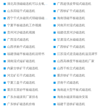
湖北高强磁磁选机可以去氧化铝
广西超强皮带辊式磁选机
山东四辊干式磁选机
广西铁矿干式磁选机
西宁干式永磁筒式弱磁场磁选机结构图
海南强磁平板磁选机
宁夏平板磁选机工作视频
河南开封湿式磁选机
贵州河沙磁选机视频
福建优质河沙磁选机
广西湿式磁选机
甘肃湿式永磁磁选机
山西求购干式磁选机
广西铁矿干式磁选机
福建强磁平板磁选机说明书
江苏湿式逆流磁选机溢流调节
湖南湿式锰矿磁选机
山西高梯度平板磁选机厂家
内蒙古铁矿干式磁选机
山西干粉立式磁选机
河北矿石干式磁选机
重庆铁矿干式磁选机
宁夏三盘干式磁选机
济南干式磁选机
重庆石英砂平板磁选机
海南超大型平板式磁选机
广东永磁滚筒厂家排名
海南永磁滚筒磁块安装
广东铁矿磁选机价格
福建干选铁矿磁选机