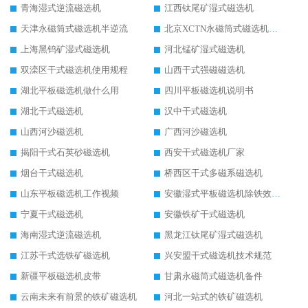
青海湿式逆流磁选机
江西钛尾矿湿式磁选机
天津永磁筒式磁选机半逆流
北京XCTN永磁筒式磁选机磁块位置
上海黑钨矿湿式磁选机
河北锰矿湿式磁选机
双滦区干式磁选机使用规程
山西干式强磁磁选机
湖北平板磁选机做什么用
四川平板磁选机说明书
湖北干式磁选机
汉中干式磁选机
山西河沙磁选机
广西河沙磁选机
揭阳干式石英砂磁选机
西安干式磁选机厂家
烟台干式磁选机
桥西区干式多磁系磁选机
山东平板磁选机工作视频
安徽湿式平板磁选机除铁效果怎么样
宁夏干式磁选机
安徽铁矿干式磁选机
海南湿式逆流磁选机
黑龙江钛尾矿湿式磁选机
江苏干式选铁矿磁选机
兴安盟干式磁选机技术规范
新疆平板磁选机皮带
甘肃永磁筒式磁选机备件
云南未来有前景的铁矿磁选机
河北一站式的铁矿磁选机