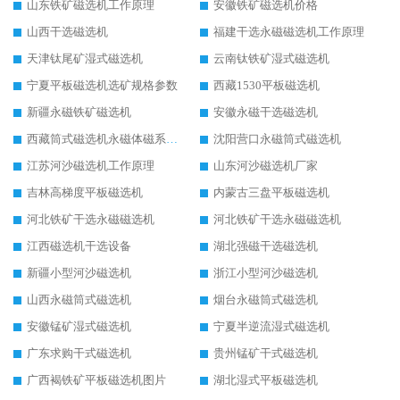
山东铁矿磁选机工作原理
安徽铁矿磁选机价格
山西干选磁选机
福建干选永磁磁选机工作原理
天津钛尾矿湿式磁选机
云南钛铁矿湿式磁选机
宁夏平板磁选机选矿规格参数
西藏1530平板磁选机
新疆永磁铁矿磁选机
安徽永磁干选磁选机
西藏筒式磁选机永磁体磁系设计
沈阳营口永磁筒式磁选机
江苏河沙磁选机工作原理
山东河沙磁选机厂家
吉林高梯度平板磁选机
内蒙古三盘平板磁选机
河北铁矿干选永磁磁选机
河北铁矿干选永磁磁选机
江西磁选机干选设备
湖北强磁干选磁选机
新疆小型河沙磁选机
浙江小型河沙磁选机
山西永磁筒式磁选机
烟台永磁筒式磁选机
安徽锰矿湿式磁选机
宁夏半逆流湿式磁选机
广东求购干式磁选机
贵州锰矿干式磁选机
广西褐铁矿平板磁选机图片
湖北湿式平板磁选机