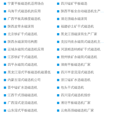
宁夏平板磁选机适用场合
四川锰矿平板磁选
乌海干式磁选机的应用
陕西平板全自动磁选机生产厂家
广西平板高梯度磁选机
湖北强磁永磁滚筒
陕西皮带永磁滚筒
福建砂土矿干式磁选机
北京铁矿干式磁选机
黑龙江强磁滚筒生产厂家
陕西永磁滚筒结构图
克拉玛依永磁筒式磁选机主要技术参数
运城永磁筒式磁选机应用
河源精选钨精矿干式磁选机
江苏铁矿干式磁选机
朔州铁矿永磁筒式磁选机
四平永磁筒式磁选机
湖南平板磁选机厂家
黑龙江湿式平板磁选机磁通低
四川半逆流湿式磁选机
内蒙古湿式磁选机公司
浙江锰矿水选磁选机
晋中锰矿水选磁选机
包头干式磁选机
江西干式强磁磁选机
四川湿式磁选机报价
广西湿式逆流磁选机
潍坊平板磁选机厂家
山东湿式平板磁选机
云南高强磁磁选机厂家