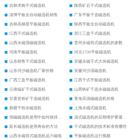
吉林求购干式磁选机
陕西矿石干式磁选机
淄博平板全自动磁选机销售
广东平板干选磁选机
吉林高梯度平板磁选机
陕西平板全自动磁选机
江西干式磁选机
浙江三盘干式磁选机
山西永磁强磁磁选机
贵州永磁筒式磁选机的参数
河南平板磁选机
河北1530平板磁选机
山东销售干式磁选机
安徽永磁干式大块磁选机
山东河沙磁选机厂家价格
安徽河沙湿磁选机
广西三盘平板磁选机
江西干式平板磁选机
云南锰矿干式磁选机
山西铁矿干选永磁磁选机
甘肃贫铁矿干选磁选机
青海高强磁磁选机价格
新疆干粉永磁选机
上海永磁式磁选机
强磁磁选机使用中如何保持其顺畅运行
湿式磁选机的后期维护要避开哪些坑
延长磁选机使用寿命的方法
干式磁选机的技术标准有哪些
山西永磁筒式磁选机远力磁电
平板磁选机运行视频