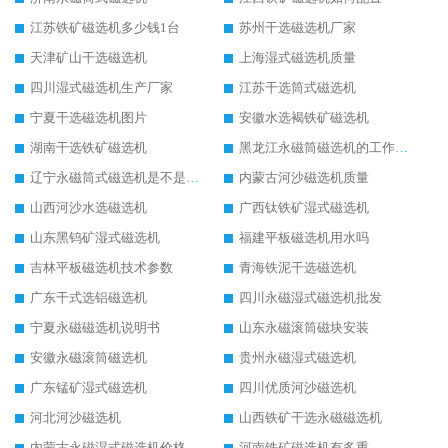
江苏铁矿磁选机多少钱1台
苏州干选磁选机厂家
天津矿山干选磁选机
上海湿式磁选机质量
四川湿式磁选机生产厂家
江苏干选筒式磁选机
宁夏干选磁选机图片
安徽水选褐铁矿磁选机
湖南干选铁矿磁选机
黑龙江永磁筒磁选机的工作原理
辽宁永磁筒式磁选机是不是强磁
内蒙古河沙磁选机质量
山西河沙水选磁选机
广西钛铁矿湿式磁选机
山东黑钨矿湿式磁选机
福建平板磁选机用水吗
吉林平板磁选机技术参数
青海铁泥干选磁选机
广东干式选铝磁选机
四川永磁湿式磁选机批发
宁夏永磁磁选机说明书
山东永磁滚筒磁块安装
安徽永磁滚筒磁选机
贵州永磁湿式磁选机
广东锰矿湿式磁选机
四川优质河沙磁选机
河北河沙磁选机
山西铁矿干选永磁磁选机
内蒙古永磁湿式磁选机价格
河南铁矿磁选机有多重