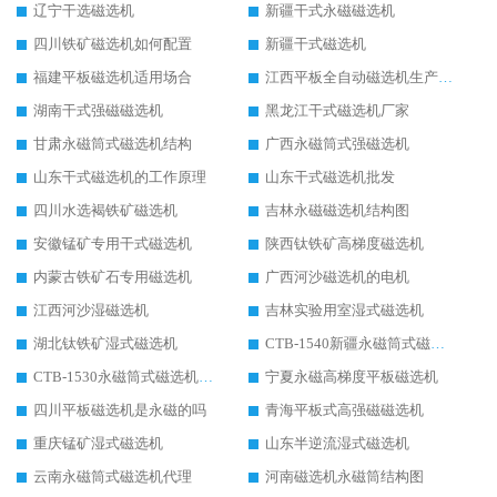
辽宁干选磁选机
新疆干式永磁磁选机
四川铁矿磁选机如何配置
新疆干式磁选机
福建平板磁选机适用场合
江西平板全自动磁选机生产厂家
湖南干式强磁磁选机
黑龙江干式磁选机厂家
甘肃永磁筒式磁选机结构
广西永磁筒式强磁选机
山东干式磁选机的工作原理
山东干式磁选机批发
四川水选褐铁矿磁选机
吉林永磁磁选机结构图
安徽锰矿专用干式磁选机
陕西钛铁矿高梯度磁选机
内蒙古铁矿石专用磁选机
广西河沙磁选机的电机
江西河沙湿磁选机
吉林实验用室湿式磁选机
湖北钛铁矿湿式磁选机
CTB-1540新疆永磁筒式磁选机
CTB-1530永磁筒式磁选机代理商
宁夏永磁高梯度平板磁选机
四川平板磁选机是永磁的吗
青海平板式高强磁磁选机
重庆锰矿湿式磁选机
山东半逆流湿式磁选机
云南永磁筒式磁选机代理
河南磁选机永磁筒结构图