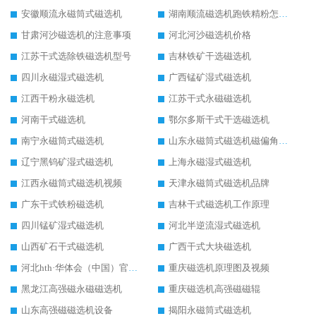
安徽顺流永磁筒式磁选机
湖南顺流磁选机跑铁精粉怎么处理
甘肃河沙磁选机的注意事项
河北河沙磁选机价格
江苏干式选除铁磁选机型号
吉林铁矿干选磁选机
四川永磁湿式磁选机
广西锰矿湿式磁选机
江西干粉永磁选机
江苏干式永磁磁选机
河南干式磁选机
鄂尔多斯干式干选磁选机
南宁永磁筒式磁选机
山东永磁筒式磁选机磁偏角怎么调整
辽宁黑钨矿湿式磁选机
上海永磁湿式磁选机
江西永磁筒式磁选机视频
天津永磁筒式磁选机品牌
广东干式铁粉磁选机
吉林干式磁选机工作原理
四川锰矿湿式磁选机
河北半逆流湿式磁选机
山西矿石干式磁选机
广西干式大块磁选机
河北hth·华体会（中国）官方网站-hth.com 工作视频
重庆磁选机原理图及视频
黑龙江高强磁永磁磁选机
重庆磁选机高强磁磁辊
山东高强磁磁选机设备
揭阳永磁筒式磁选机