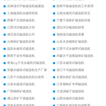
吉林湿式平板磁选机磁通低
陕西平板磁选机的工作原理
上海磁选机永磁筒组装
云南永磁筒式磁选机筒瓦
西藏干式选铁磁选机
宁夏干选铁矿磁选机价格
江西河沙磁选机介绍
湖北河沙磁选机材质
湖北湿式磁选机公司
海南湿式磁选机质量
云南铁矿磁选机价格
山东水选褐铁矿磁选机
益阳永磁筒式磁选机
江西干式永磁带式磁选机
陕西干选专用磁选机
内蒙古干选黄硫铁矿磁选机
青海tyg干式永磁筒式磁选机
江苏永磁筒式磁选机
安徽永磁筒式磁选机生产厂家
浙江干式磁选机规格
江苏干式磁选机的四点保养秘籍
甘肃钛铁矿湿式磁选机
云南永磁湿式磁选机
江苏褐铁矿专用磁选机
广西褐铁矿磁选机
大连强磁干选磁选机
佛山贫矿干选磁选机
山西永磁筒式磁选机
济南永磁筒式磁选机
江西铁矿磁选机如何配置