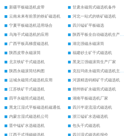
新疆平板磁选机皮带
甘肃永磁筒式磁选机备件
云南未来有前景的铁矿磁选机
河北一站式的铁矿磁选机
宁夏平板磁选机适用场合
四川锰矿平板磁选
乌海干式磁选机的应用
陕西平板全自动磁选机生产厂家
广西平板高梯度磁选机
湖北强磁永磁滚筒
陕西皮带永磁滚筒
福建砂土矿干式磁选机
北京铁矿干式磁选机
黑龙江强磁滚筒生产厂家
陕西永磁滚筒结构图
克拉玛依永磁筒式磁选机主要技术参数
运城永磁筒式磁选机应用
河源精选钨精矿干式磁选机
江苏铁矿干式磁选机
朔州铁矿永磁筒式磁选机
四平永磁筒式磁选机
湖南平板磁选机厂家
黑龙江湿式平板磁选机磁通低
四川半逆流湿式磁选机
内蒙古湿式磁选机公司
浙江锰矿水选磁选机
晋中锰矿水选磁选机
包头干式磁选机
江西干式强磁磁选机
四川湿式磁选机报价