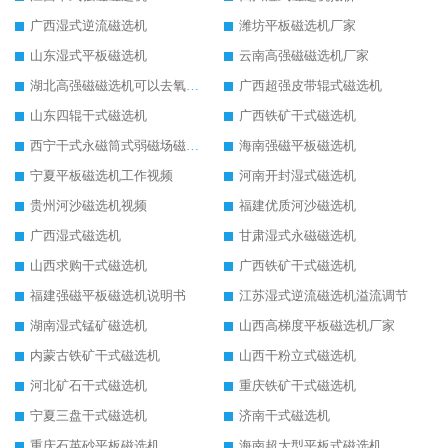
广西湿式逆流磁选机
潍坊平板磁选机厂家
山东湿式平板磁选机
云南高强磁磁选机厂家
湖北高强磁磁选机可以去氧化铝
广西超强皮带辊式磁选机
山东四辊干式磁选机
广西铁矿干式磁选机
西宁干式永磁筒式弱磁场磁选机结构图
海南强磁平板磁选机
宁夏平板磁选机工作视频
河南开封湿式磁选机
贵州河沙磁选机视频
福建优质河沙磁选机
广西湿式磁选机
甘肃湿式永磁磁选机
山西求购干式磁选机
广西铁矿干式磁选机
福建强磁平板磁选机说明书
江苏湿式逆流磁选机溢流调节
湖南湿式锰矿磁选机
山西高梯度平板磁选机厂家
内蒙古铁矿干式磁选机
山西干粉立式磁选机
河北矿石干式磁选机
重庆铁矿干式磁选机
宁夏三盘干式磁选机
济南干式磁选机
重庆石英砂平板磁选机
海南超大型平板式磁选机