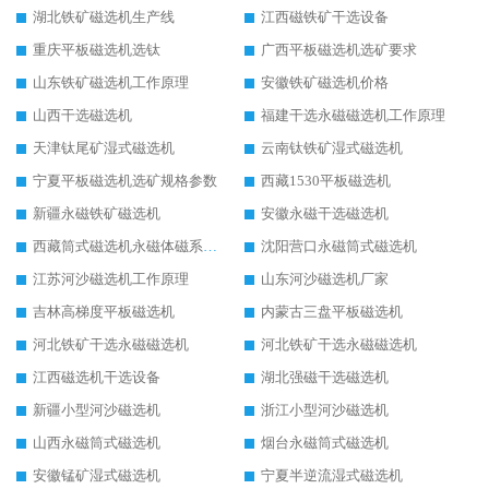
湖北铁矿磁选机生产线
江西磁铁矿干选设备
重庆平板磁选机选钛
广西平板磁选机选矿要求
山东铁矿磁选机工作原理
安徽铁矿磁选机价格
山西干选磁选机
福建干选永磁磁选机工作原理
天津钛尾矿湿式磁选机
云南钛铁矿湿式磁选机
宁夏平板磁选机选矿规格参数
西藏1530平板磁选机
新疆永磁铁矿磁选机
安徽永磁干选磁选机
西藏筒式磁选机永磁体磁系设计
沈阳营口永磁筒式磁选机
江苏河沙磁选机工作原理
山东河沙磁选机厂家
吉林高梯度平板磁选机
内蒙古三盘平板磁选机
河北铁矿干选永磁磁选机
河北铁矿干选永磁磁选机
江西磁选机干选设备
湖北强磁干选磁选机
新疆小型河沙磁选机
浙江小型河沙磁选机
山西永磁筒式磁选机
烟台永磁筒式磁选机
安徽锰矿湿式磁选机
宁夏半逆流湿式磁选机