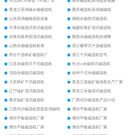
河北hth·华体会（中国）官方网站-hth.com 工作视频
重庆磁选机原理图及视频
黑龙江高强磁永磁磁选机
重庆磁选机高强磁磁辊
山东高强磁磁选机设备
揭阳永磁筒式磁选机
天津永磁湿式筒式磁选机
福建钛尾矿湿式磁选机
吉林实验用室湿式磁选机
陕西永磁磁选机的调整
山西永磁磁选机标准
浙江履带式干选磁选机
邢台干选铁矿磁选机厂
浙江干式磁选机型号
江苏永磁筒式干式磁选机
长沙ct永磁筒式磁选机
沈阳永磁辊式磁选机
徐州干式永磁磁选机
大庆铁矿干式磁选机
黑龙江选锰矿磁选机生产厂家
辽宁锰矿湿式磁选机
黑龙江永磁湿式磁选机
重庆锰矿湿式磁选机
广西河沙磁选机产品介绍
江西河沙磁选机里面是强磁吗
潍坊平板磁选机厂家
潍坊平板磁选机厂家
潍坊平板磁选机厂家
潍坊平板磁选机厂家
潍坊平板磁选机厂家