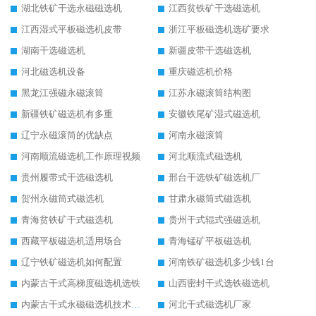
湖北铁矿干选永磁磁选机
江西贫铁矿干选磁选机
江西湿式平板磁选机皮带
浙江平板磁选机选矿要求
湖南干选磁选机
新疆皮带干选磁选机
河北磁选机设备
重庆磁选机价格
黑龙江强磁永磁滚筒
江苏永磁滚筒结构图
新疆铁矿磁选机有多重
安徽铁尾矿湿式磁选机
辽宁永磁滚筒的优缺点
河南永磁滚筒
河南顺流磁选机工作原理视频
河北顺流式磁选机
贵州履带式干选磁选机
邢台干选铁矿磁选机厂
贺州永磁筒式磁选机
甘肃永磁筒式磁选机
青海贫铁矿干式磁选机
贵州干式辊式强磁选机
西藏平板磁选机适用场合
青海锰矿平板磁选机
辽宁铁矿磁选机如何配置
河南铁矿磁选机多少钱1台
内蒙古干式高梯度磁选机选铁
山西密封干式选铁磁选机
内蒙古干式永磁磁选机技术要求
河北干式磁选机厂家