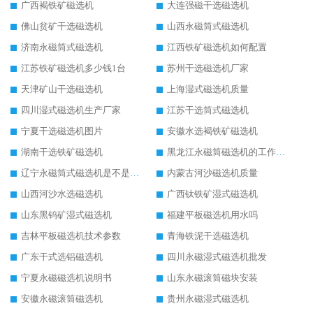
广西褐铁矿磁选机
大连强磁干选磁选机
佛山贫矿干选磁选机
山西永磁筒式磁选机
济南永磁筒式磁选机
江西铁矿磁选机如何配置
江苏铁矿磁选机多少钱1台
苏州干选磁选机厂家
天津矿山干选磁选机
上海湿式磁选机质量
四川湿式磁选机生产厂家
江苏干选筒式磁选机
宁夏干选磁选机图片
安徽水选褐铁矿磁选机
湖南干选铁矿磁选机
黑龙江永磁筒磁选机的工作原理
辽宁永磁筒式磁选机是不是强磁
内蒙古河沙磁选机质量
山西河沙水选磁选机
广西钛铁矿湿式磁选机
山东黑钨矿湿式磁选机
福建平板磁选机用水吗
吉林平板磁选机技术参数
青海铁泥干选磁选机
广东干式选铝磁选机
四川永磁湿式磁选机批发
宁夏永磁磁选机说明书
山东永磁滚筒磁块安装
安徽永磁滚筒磁选机
贵州永磁湿式磁选机