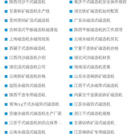
陕西河沙干式磁选机
重庆干式磁选机安全操作规程
甘肃铁矿磁选机生产线
湖北铁矿磁选机如何配置
贵州黑钨矿湿式磁选机
广东永磁湿式磁选机
吉林湿式平板磁选机磁通低
陕西平板磁选机的工作原理
上海磁选机永磁筒组装
云南永磁筒式磁选机筒瓦
西藏干式选铁磁选机
宁夏干选铁矿磁选机价格
江西河沙磁选机介绍
湖北河沙磁选机材质
湖北湿式磁选机公司
海南湿式磁选机质量
云南铁矿磁选机价格
山东水选褐铁矿磁选机
益阳永磁筒式磁选机
江西干式永磁带式磁选机
陕西干选专用磁选机
内蒙古干选黄硫铁矿磁选机
青海tyg干式永磁筒式磁选机
江苏永磁筒式磁选机
安徽永磁筒式磁选机生产厂家
浙江干式磁选机规格
江苏干式磁选机的四点保养秘籍
甘肃钛铁矿湿式磁选机
云南永磁湿式磁选机
江苏褐铁矿专用磁选机