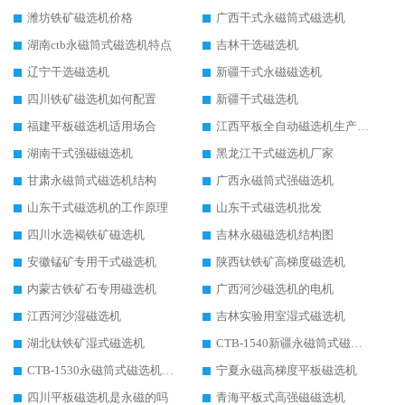
潍坊铁矿磁选机价格
广西干式永磁筒式磁选机
湖南ctb永磁筒式磁选机特点
吉林干选磁选机
辽宁干选磁选机
新疆干式永磁磁选机
四川铁矿磁选机如何配置
新疆干式磁选机
福建平板磁选机适用场合
江西平板全自动磁选机生产厂家
湖南干式强磁磁选机
黑龙江干式磁选机厂家
甘肃永磁筒式磁选机结构
广西永磁筒式强磁选机
山东干式磁选机的工作原理
山东干式磁选机批发
四川水选褐铁矿磁选机
吉林永磁磁选机结构图
安徽锰矿专用干式磁选机
陕西钛铁矿高梯度磁选机
内蒙古铁矿石专用磁选机
广西河沙磁选机的电机
江西河沙湿磁选机
吉林实验用室湿式磁选机
湖北钛铁矿湿式磁选机
CTB-1540新疆永磁筒式磁选机
CTB-1530永磁筒式磁选机代理商
宁夏永磁高梯度平板磁选机
四川平板磁选机是永磁的吗
青海平板式高强磁磁选机