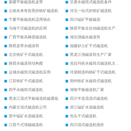
新疆平板磁选机皮带
甘肃永磁筒式磁选机备件
云南未来有前景的铁矿磁选机
河北一站式的铁矿磁选机
宁夏平板磁选机适用场合
四川锰矿平板磁选
乌海干式磁选机的应用
陕西平板全自动磁选机生产厂家
广西平板高梯度磁选机
湖北强磁永磁滚筒
陕西皮带永磁滚筒
福建砂土矿干式磁选机
北京铁矿干式磁选机
黑龙江强磁滚筒生产厂家
陕西永磁滚筒结构图
克拉玛依永磁筒式磁选机主要技术参数
运城永磁筒式磁选机应用
河源精选钨精矿干式磁选机
江苏铁矿干式磁选机
朔州铁矿永磁筒式磁选机
四平永磁筒式磁选机
湖南平板磁选机厂家
黑龙江湿式平板磁选机磁通低
四川半逆流湿式磁选机
内蒙古湿式磁选机公司
浙江锰矿水选磁选机
晋中锰矿水选磁选机
包头干式磁选机
江西干式强磁磁选机
四川湿式磁选机报价