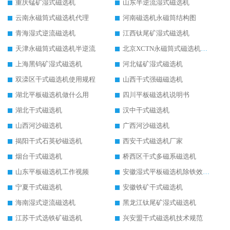
重庆锰矿湿式磁选机
山东半逆流湿式磁选机
云南永磁筒式磁选机代理
河南磁选机永磁筒结构图
青海湿式逆流磁选机
江西钛尾矿湿式磁选机
天津永磁筒式磁选机半逆流
北京XCTN永磁筒式磁选机磁块位置
上海黑钨矿湿式磁选机
河北锰矿湿式磁选机
双滦区干式磁选机使用规程
山西干式强磁磁选机
湖北平板磁选机做什么用
四川平板磁选机说明书
湖北干式磁选机
汉中干式磁选机
山西河沙磁选机
广西河沙磁选机
揭阳干式石英砂磁选机
西安干式磁选机厂家
烟台干式磁选机
桥西区干式多磁系磁选机
山东平板磁选机工作视频
安徽湿式平板磁选机除铁效果怎么样
宁夏干式磁选机
安徽铁矿干式磁选机
海南湿式逆流磁选机
黑龙江钛尾矿湿式磁选机
江苏干式选铁矿磁选机
兴安盟干式磁选机技术规范