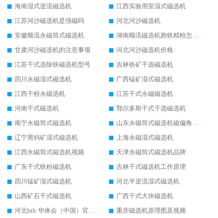
海南湿式逆流磁选机
江西实验用室湿式磁选机
江苏河沙磁选机是强磁吗
河北河沙磁选机
安徽顺流永磁筒式磁选机
湖南顺流磁选机跑铁精粉怎么处理
甘肃河沙磁选机的注意事项
河北河沙磁选机价格
江苏干式选除铁磁选机型号
吉林铁矿干选磁选机
四川永磁湿式磁选机
广西锰矿湿式磁选机
江西干粉永磁选机
江苏干式永磁磁选机
河南干式磁选机
鄂尔多斯干式干选磁选机
南宁永磁筒式磁选机
山东永磁筒式磁选机磁偏角怎么调整
辽宁黑钨矿湿式磁选机
上海永磁湿式磁选机
江西永磁筒式磁选机视频
天津永磁筒式磁选机品牌
广东干式铁粉磁选机
吉林干式磁选机工作原理
四川锰矿湿式磁选机
河北半逆流湿式磁选机
山西矿石干式磁选机
广西干式大块磁选机
河北hth·华体会（中国）官方网站-hth.com 工作视频
重庆磁选机原理图及视频