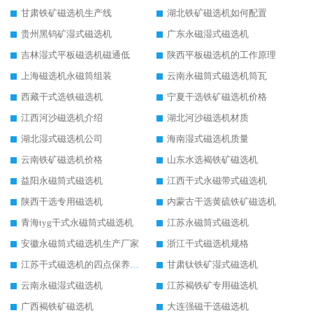
甘肃铁矿磁选机生产线
湖北铁矿磁选机如何配置
贵州黑钨矿湿式磁选机
广东永磁湿式磁选机
吉林湿式平板磁选机磁通低
陕西平板磁选机的工作原理
上海磁选机永磁筒组装
云南永磁筒式磁选机筒瓦
西藏干式选铁磁选机
宁夏干选铁矿磁选机价格
江西河沙磁选机介绍
湖北河沙磁选机材质
湖北湿式磁选机公司
海南湿式磁选机质量
云南铁矿磁选机价格
山东水选褐铁矿磁选机
益阳永磁筒式磁选机
江西干式永磁带式磁选机
陕西干选专用磁选机
内蒙古干选黄硫铁矿磁选机
青海tyg干式永磁筒式磁选机
江苏永磁筒式磁选机
安徽永磁筒式磁选机生产厂家
浙江干式磁选机规格
江苏干式磁选机的四点保养秘籍
甘肃钛铁矿湿式磁选机
云南永磁湿式磁选机
江苏褐铁矿专用磁选机
广西褐铁矿磁选机
大连强磁干选磁选机