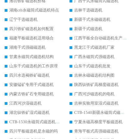
潍坊铁矿磁选机价格
广西干式永磁筒式磁选机
湖南ctb永磁筒式磁选机特点
吉林干选磁选机
辽宁干选磁选机
新疆干式永磁磁选机
四川铁矿磁选机如何配置
新疆干式磁选机
福建平板磁选机适用场合
江西平板全自动磁选机生产厂家
湖南干式强磁磁选机
黑龙江干式磁选机厂家
甘肃永磁筒式磁选机结构
广西永磁筒式强磁选机
山东干式磁选机的工作原理
山东干式磁选机批发
四川水选褐铁矿磁选机
吉林永磁磁选机结构图
安徽锰矿专用干式磁选机
陕西钛铁矿高梯度磁选机
内蒙古铁矿石专用磁选机
广西河沙磁选机的电机
江西河沙湿磁选机
吉林实验用室湿式磁选机
湖北钛铁矿湿式磁选机
CTB-1540新疆永磁筒式磁选机
CTB-1530永磁筒式磁选机代理商
宁夏永磁高梯度平板磁选机
四川平板磁选机是永磁的吗
青海平板式高强磁磁选机