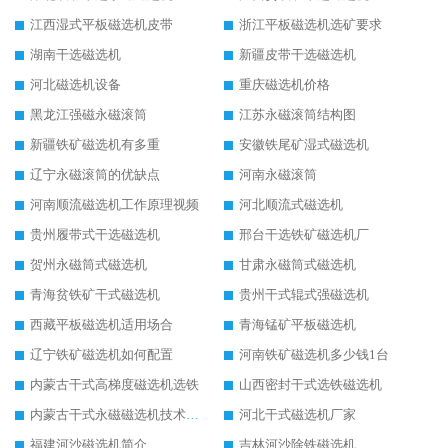
江西湿式平板磁选机皮带
浙江平板磁选机选矿要求
湖南干选磁选机
新疆皮带干选磁选机
河北磁选机设备
重庆磁选机价格
黑龙江强磁永磁滚筒
江苏永磁滚筒结构图
新疆铁矿磁选机有多重
安徽铁尾矿湿式磁选机
辽宁永磁滚筒的优缺点
河南永磁滚筒
河南顺流磁选机工作原理视频
河北顺流式磁选机
贵州履带式干选磁选机
邢台干选铁矿磁选机厂
贺州永磁筒式磁选机
甘肃永磁筒式磁选机
青海贫铁矿干式磁选机
贵州干式辊式强磁选机
西藏平板磁选机适用场合
青海锰矿平板磁选机
辽宁铁矿磁选机如何配置
河南铁矿磁选机多少钱1台
内蒙古干式高梯度磁选机选铁
山西密封干式选铁磁选机
内蒙古干式永磁磁选机技术要求
河北干式磁选机厂家
福建河沙磁选机简介
吉林河沙除铁磁选机