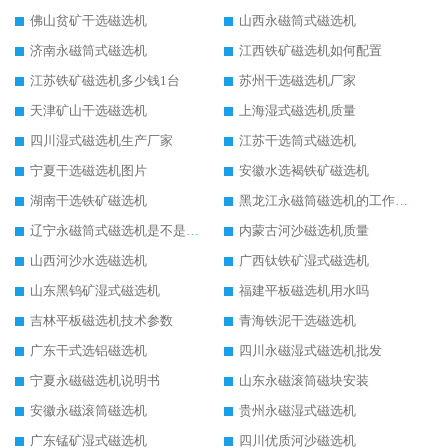
佛山贫矿干选磁选机
山西永磁筒式磁选机
济南永磁筒式磁选机
江西铁矿磁选机如何配置
江苏铁矿磁选机多少钱1台
苏州干选磁选机厂家
天津矿山干选磁选机
上海湿式磁选机质量
四川湿式磁选机生产厂家
江苏干选筒式磁选机
宁夏干选磁选机图片
安徽水选褐铁矿磁选机
湖南干选铁矿磁选机
黑龙江永磁筒磁选机的工作原理
辽宁永磁筒式磁选机是不是强磁
内蒙古河沙磁选机质量
山西河沙水选磁选机
广西钛铁矿湿式磁选机
山东黑钨矿湿式磁选机
福建平板磁选机用水吗
吉林平板磁选机技术参数
青海铁泥干选磁选机
广东干式选铝磁选机
四川永磁湿式磁选机批发
宁夏永磁磁选机说明书
山东永磁滚筒磁块安装
安徽永磁滚筒磁选机
贵州永磁湿式磁选机
广东锰矿湿式磁选机
四川优质河沙磁选机