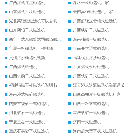
广西湿式逆流磁选机
潍坊平板磁选机厂家
山东湿式平板磁选机
云南高强磁磁选机厂家
湖北高强磁磁选机可以去氧化铝
广西超强皮带辊式磁选机
山东四辊干式磁选机
广西铁矿干式磁选机
西宁干式永磁筒式弱磁场磁选机结构图
海南强磁平板磁选机
宁夏平板磁选机工作视频
河南开封湿式磁选机
贵州河沙磁选机视频
福建优质河沙磁选机
广西湿式磁选机
甘肃湿式永磁磁选机
山西求购干式磁选机
广西铁矿干式磁选机
福建强磁平板磁选机说明书
江苏湿式逆流磁选机溢流调节
湖南湿式锰矿磁选机
山西高梯度平板磁选机厂家
内蒙古铁矿干式磁选机
山西干粉立式磁选机
河北矿石干式磁选机
重庆铁矿干式磁选机
宁夏三盘干式磁选机
济南干式磁选机
重庆石英砂平板磁选机
海南超大型平板式磁选机