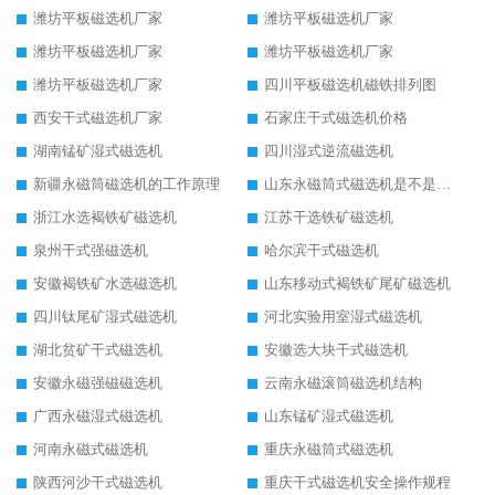
潍坊平板磁选机厂家
潍坊平板磁选机厂家
潍坊平板磁选机厂家
潍坊平板磁选机厂家
潍坊平板磁选机厂家
四川平板磁选机磁铁排列图
西安干式磁选机厂家
石家庄干式磁选机价格
湖南锰矿湿式磁选机
四川湿式逆流磁选机
新疆永磁筒磁选机的工作原理
山东永磁筒式磁选机是不是强磁
浙江水选褐铁矿磁选机
江苏干选铁矿磁选机
泉州干式强磁选机
哈尔滨干式磁选机
安徽褐铁矿水选磁选机
山东移动式褐铁矿尾矿磁选机
四川钛尾矿湿式磁选机
河北实验用室湿式磁选机
湖北贫矿干式磁选机
安徽选大块干式磁选机
安徽永磁强磁磁选机
云南永磁滚筒磁选机结构
广西永磁湿式磁选机
山东锰矿湿式磁选机
河南永磁式磁选机
重庆永磁筒式磁选机
陕西河沙干式磁选机
重庆干式磁选机安全操作规程