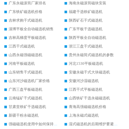
广东永磁滚筒厂家排名
海南永磁滚筒磁块安装
广东铁矿磁选机价格
福建干选铁矿磁选机
吉林求购干式磁选机
陕西矿石干式磁选机
淄博平板全自动磁选机销售
广东平板干选磁选机
吉林高梯度平板磁选机
陕西平板全自动磁选机
江西干式磁选机
浙江三盘干式磁选机
山西永磁强磁磁选机
贵州永磁筒式磁选机的参数
河南平板磁选机
河北1530平板磁选机
山东销售干式磁选机
安徽永磁干式大块磁选机
山东河沙磁选机厂家价格
安徽河沙湿磁选机
广西三盘平板磁选机
江西干式平板磁选机
云南锰矿干式磁选机
山西铁矿干选永磁磁选机
甘肃贫铁矿干选磁选机
青海高强磁磁选机价格
新疆干粉永磁选机
上海永磁式磁选机
强磁磁选机使用中如何保持其顺畅运行
湿式磁选机的后期维护要避开哪些坑