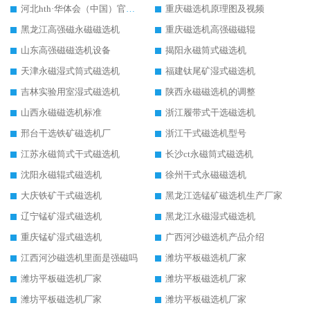
河北hth·华体会（中国）官方网站-hth.com 工作视频
重庆磁选机原理图及视频
黑龙江高强磁永磁磁选机
重庆磁选机高强磁磁辊
山东高强磁磁选机设备
揭阳永磁筒式磁选机
天津永磁湿式筒式磁选机
福建钛尾矿湿式磁选机
吉林实验用室湿式磁选机
陕西永磁磁选机的调整
山西永磁磁选机标准
浙江履带式干选磁选机
邢台干选铁矿磁选机厂
浙江干式磁选机型号
江苏永磁筒式干式磁选机
长沙ct永磁筒式磁选机
沈阳永磁辊式磁选机
徐州干式永磁磁选机
大庆铁矿干式磁选机
黑龙江选锰矿磁选机生产厂家
辽宁锰矿湿式磁选机
黑龙江永磁湿式磁选机
重庆锰矿湿式磁选机
广西河沙磁选机产品介绍
江西河沙磁选机里面是强磁吗
潍坊平板磁选机厂家
潍坊平板磁选机厂家
潍坊平板磁选机厂家
潍坊平板磁选机厂家
潍坊平板磁选机厂家