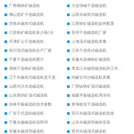
广西褐铁矿磁选机
大连强磁干选磁选机
佛山贫矿干选磁选机
山西永磁筒式磁选机
济南永磁筒式磁选机
江西铁矿磁选机如何配置
江苏铁矿磁选机多少钱1台
苏州干选磁选机厂家
天津矿山干选磁选机
上海湿式磁选机质量
四川湿式磁选机生产厂家
江苏干选筒式磁选机
宁夏干选磁选机图片
安徽水选褐铁矿磁选机
湖南干选铁矿磁选机
黑龙江永磁筒磁选机的工作原理
辽宁永磁筒式磁选机是不是强磁
内蒙古河沙磁选机质量
山西河沙水选磁选机
广西钛铁矿湿式磁选机
山东黑钨矿湿式磁选机
福建平板磁选机用水吗
吉林平板磁选机技术参数
青海铁泥干选磁选机
广东干式选铝磁选机
四川永磁湿式磁选机批发
宁夏永磁磁选机说明书
山东永磁滚筒磁块安装
安徽永磁滚筒磁选机
贵州永磁湿式磁选机