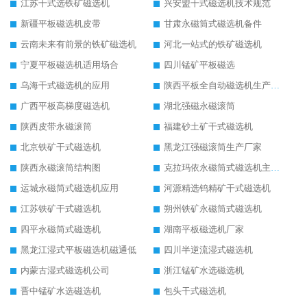
江苏干式选铁矿磁选机
兴安盟干式磁选机技术规范
新疆平板磁选机皮带
甘肃永磁筒式磁选机备件
云南未来有前景的铁矿磁选机
河北一站式的铁矿磁选机
宁夏平板磁选机适用场合
四川锰矿平板磁选
乌海干式磁选机的应用
陕西平板全自动磁选机生产厂家
广西平板高梯度磁选机
湖北强磁永磁滚筒
陕西皮带永磁滚筒
福建砂土矿干式磁选机
北京铁矿干式磁选机
黑龙江强磁滚筒生产厂家
陕西永磁滚筒结构图
克拉玛依永磁筒式磁选机主要技术参数
运城永磁筒式磁选机应用
河源精选钨精矿干式磁选机
江苏铁矿干式磁选机
朔州铁矿永磁筒式磁选机
四平永磁筒式磁选机
湖南平板磁选机厂家
黑龙江湿式平板磁选机磁通低
四川半逆流湿式磁选机
内蒙古湿式磁选机公司
浙江锰矿水选磁选机
晋中锰矿水选磁选机
包头干式磁选机