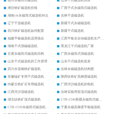
德州永磁筒式磁选机
山东干式磁选机供应
潍坊铁矿磁选机价格
广西干式永磁筒式磁选机
湖南ctb永磁筒式磁选机特点
吉林干选磁选机
辽宁干选磁选机
新疆干式永磁磁选机
四川铁矿磁选机如何配置
新疆干式磁选机
福建平板磁选机适用场合
江西平板全自动磁选机生产厂家
湖南干式强磁磁选机
黑龙江干式磁选机厂家
甘肃永磁筒式磁选机结构
广西永磁筒式强磁选机
山东干式磁选机的工作原理
山东干式磁选机批发
四川水选褐铁矿磁选机
吉林永磁磁选机结构图
安徽锰矿专用干式磁选机
陕西钛铁矿高梯度磁选机
内蒙古铁矿石专用磁选机
广西河沙磁选机的电机
江西河沙湿磁选机
吉林实验用室湿式磁选机
湖北钛铁矿湿式磁选机
CTB-1540新疆永磁筒式磁选机
CTB-1530永磁筒式磁选机代理商
宁夏永磁高梯度平板磁选机