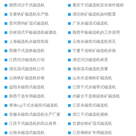
陕西河沙干式磁选机
重庆干式磁选机安全操作规程
甘肃铁矿磁选机生产线
湖北铁矿磁选机如何配置
贵州黑钨矿湿式磁选机
广东永磁湿式磁选机
吉林湿式平板磁选机磁通低
陕西平板磁选机的工作原理
上海磁选机永磁筒组装
云南永磁筒式磁选机筒瓦
西藏干式选铁磁选机
宁夏干选铁矿磁选机价格
江西河沙磁选机介绍
湖北河沙磁选机材质
湖北湿式磁选机公司
海南湿式磁选机质量
云南铁矿磁选机价格
山东水选褐铁矿磁选机
益阳永磁筒式磁选机
江西干式永磁带式磁选机
陕西干选专用磁选机
内蒙古干选黄硫铁矿磁选机
青海tyg干式永磁筒式磁选机
江苏永磁筒式磁选机
安徽永磁筒式磁选机生产厂家
浙江干式磁选机规格
江苏干式磁选机的四点保养秘籍
甘肃钛铁矿湿式磁选机
云南永磁湿式磁选机
江苏褐铁矿专用磁选机