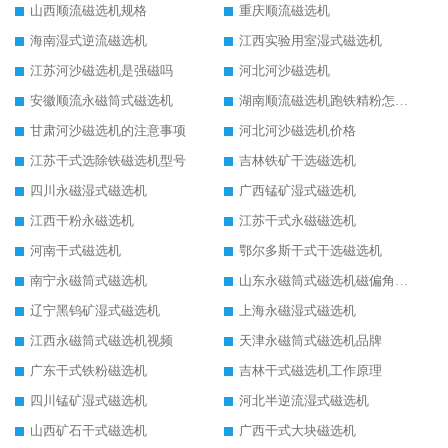
山西顺流磁选机规格
重庆顺流磁选机
海南湿式逆流磁选机
江西实验用室湿式磁选机
江苏河沙磁选机是强磁吗
河北河沙磁选机
安徽顺流永磁筒式磁选机
湖南顺流磁选机跑铁精粉怎么处理
甘肃河沙磁选机的注意事项
河北河沙磁选机价格
江苏干式选除铁磁选机型号
吉林铁矿干选磁选机
四川永磁湿式磁选机
广西锰矿湿式磁选机
江西干粉永磁选机
江苏干式永磁磁选机
河南干式磁选机
鄂尔多斯干式干选磁选机
南宁永磁筒式磁选机
山东永磁筒式磁选机磁偏角怎么调整
辽宁黑钨矿湿式磁选机
上海永磁湿式磁选机
江西永磁筒式磁选机视频
天津永磁筒式磁选机品牌
广东干式铁粉磁选机
吉林干式磁选机工作原理
四川锰矿湿式磁选机
河北半逆流湿式磁选机
山西矿石干式磁选机
广西干式大块磁选机