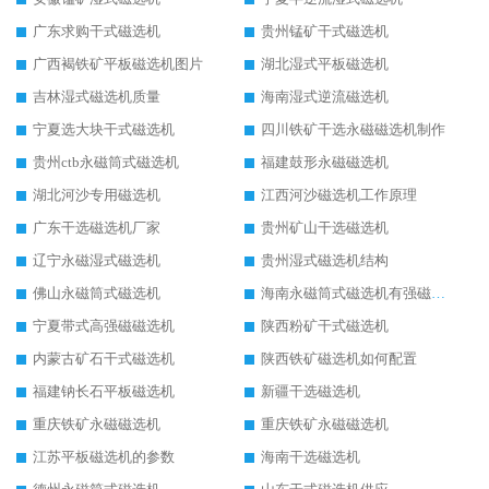
广东求购干式磁选机
贵州锰矿干式磁选机
广西褐铁矿平板磁选机图片
湖北湿式平板磁选机
吉林湿式磁选机质量
海南湿式逆流磁选机
宁夏选大块干式磁选机
四川铁矿干选永磁磁选机制作
贵州ctb永磁筒式磁选机
福建鼓形永磁磁选机
湖北河沙专用磁选机
江西河沙磁选机工作原理
广东干选磁选机厂家
贵州矿山干选磁选机
辽宁永磁湿式磁选机
贵州湿式磁选机结构
佛山永磁筒式磁选机
海南永磁筒式磁选机有强磁的吗
宁夏带式高强磁磁选机
陕西粉矿干式磁选机
内蒙古矿石干式磁选机
陕西铁矿磁选机如何配置
福建钠长石平板磁选机
新疆干选磁选机
重庆铁矿永磁磁选机
重庆铁矿永磁磁选机
江苏平板磁选机的参数
海南干选磁选机