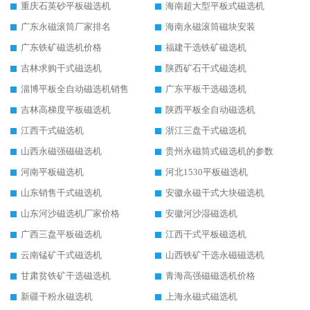
重庆石英砂平板磁选机
海南超大型平板式磁选机
广东永磁滚筒厂家排名
海南永磁滚筒磁块安装
广东铁矿磁选机价格
福建干选铁矿磁选机
吉林求购干式磁选机
陕西矿石干式磁选机
淄博平板全自动磁选机销售
广东平板干选磁选机
吉林高梯度平板磁选机
陕西平板全自动磁选机
江西干式磁选机
浙江三盘干式磁选机
山西永磁强磁磁选机
贵州永磁筒式磁选机的参数
河南平板磁选机
河北1530平板磁选机
山东销售干式磁选机
安徽永磁干式大块磁选机
山东河沙磁选机厂家价格
安徽河沙湿磁选机
广西三盘平板磁选机
江西干式平板磁选机
云南锰矿干式磁选机
山西铁矿干选永磁磁选机
甘肃贫铁矿干选磁选机
青海高强磁磁选机价格
新疆干粉永磁选机
上海永磁式磁选机