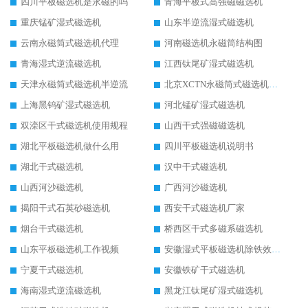
四川平板磁选机是永磁的吗
青海平板式高强磁磁选机
重庆锰矿湿式磁选机
山东半逆流湿式磁选机
云南永磁筒式磁选机代理
河南磁选机永磁筒结构图
青海湿式逆流磁选机
江西钛尾矿湿式磁选机
天津永磁筒式磁选机半逆流
北京XCTN永磁筒式磁选机磁块位置
上海黑钨矿湿式磁选机
河北锰矿湿式磁选机
双滦区干式磁选机使用规程
山西干式强磁磁选机
湖北平板磁选机做什么用
四川平板磁选机说明书
湖北干式磁选机
汉中干式磁选机
山西河沙磁选机
广西河沙磁选机
揭阳干式石英砂磁选机
西安干式磁选机厂家
烟台干式磁选机
桥西区干式多磁系磁选机
山东平板磁选机工作视频
安徽湿式平板磁选机除铁效果怎么样
宁夏干式磁选机
安徽铁矿干式磁选机
海南湿式逆流磁选机
黑龙江钛尾矿湿式磁选机