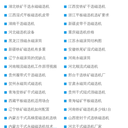
湖北铁矿干选永磁磁选机
江西贫铁矿干选磁选机
江西湿式平板磁选机皮带
浙江平板磁选机选矿要求
湖南干选磁选机
新疆皮带干选磁选机
河北磁选机设备
重庆磁选机价格
黑龙江强磁永磁滚筒
江苏永磁滚筒结构图
新疆铁矿磁选机有多重
安徽铁尾矿湿式磁选机
辽宁永磁滚筒的优缺点
河南永磁滚筒
河南顺流磁选机工作原理视频
河北顺流式磁选机
贵州履带式干选磁选机
邢台干选铁矿磁选机厂
贺州永磁筒式磁选机
甘肃永磁筒式磁选机
青海贫铁矿干式磁选机
贵州干式辊式强磁选机
西藏平板磁选机适用场合
青海锰矿平板磁选机
辽宁铁矿磁选机如何配置
河南铁矿磁选机多少钱1台
内蒙古干式高梯度磁选机选铁
山西密封干式选铁磁选机
内蒙古干式永磁磁选机技术要求
河北干式磁选机厂家