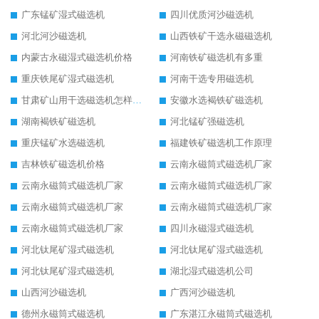
广东锰矿湿式磁选机
四川优质河沙磁选机
河北河沙磁选机
山西铁矿干选永磁磁选机
内蒙古永磁湿式磁选机价格
河南铁矿磁选机有多重
重庆铁尾矿湿式磁选机
河南干选专用磁选机
甘肃矿山用干选磁选机怎样调磁
安徽水选褐铁矿磁选机
湖南褐铁矿磁选机
河北锰矿强磁选机
重庆锰矿水选磁选机
福建铁矿磁选机工作原理
吉林铁矿磁选机价格
云南永磁筒式磁选机厂家
云南永磁筒式磁选机厂家
云南永磁筒式磁选机厂家
云南永磁筒式磁选机厂家
云南永磁筒式磁选机厂家
云南永磁筒式磁选机厂家
四川永磁湿式磁选机
河北钛尾矿湿式磁选机
河北钛尾矿湿式磁选机
河北钛尾矿湿式磁选机
湖北湿式磁选机公司
山西河沙磁选机
广西河沙磁选机
德州永磁筒式磁选机
广东湛江永磁筒式磁选机