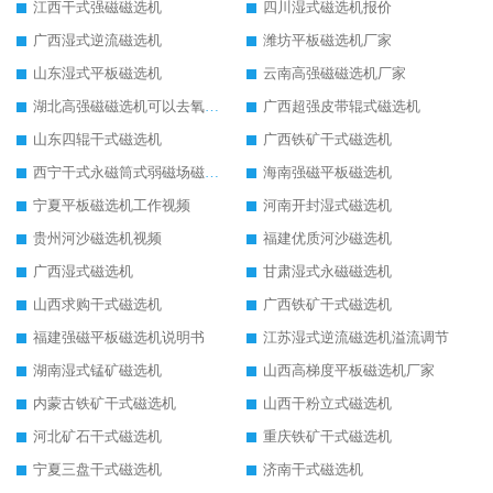
江西干式强磁磁选机
四川湿式磁选机报价
广西湿式逆流磁选机
潍坊平板磁选机厂家
山东湿式平板磁选机
云南高强磁磁选机厂家
湖北高强磁磁选机可以去氧化铝
广西超强皮带辊式磁选机
山东四辊干式磁选机
广西铁矿干式磁选机
西宁干式永磁筒式弱磁场磁选机结构图
海南强磁平板磁选机
宁夏平板磁选机工作视频
河南开封湿式磁选机
贵州河沙磁选机视频
福建优质河沙磁选机
广西湿式磁选机
甘肃湿式永磁磁选机
山西求购干式磁选机
广西铁矿干式磁选机
福建强磁平板磁选机说明书
江苏湿式逆流磁选机溢流调节
湖南湿式锰矿磁选机
山西高梯度平板磁选机厂家
内蒙古铁矿干式磁选机
山西干粉立式磁选机
河北矿石干式磁选机
重庆铁矿干式磁选机
宁夏三盘干式磁选机
济南干式磁选机