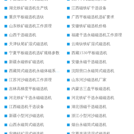
湖北铁矿磁选机生产线
江西磁铁矿干选设备
重庆平板磁选机选钛
广西平板磁选机选矿要求
山东铁矿磁选机工作原理
安徽铁矿磁选机价格
山西干选磁选机
福建干选永磁磁选机工作原理
天津钛尾矿湿式磁选机
云南钛铁矿湿式磁选机
宁夏平板磁选机选矿规格参数
西藏1530平板磁选机
新疆永磁铁矿磁选机
安徽永磁干选磁选机
西藏筒式磁选机永磁体磁系设计
沈阳营口永磁筒式磁选机
江苏河沙磁选机工作原理
山东河沙磁选机厂家
吉林高梯度平板磁选机
内蒙古三盘平板磁选机
河北铁矿干选永磁磁选机
河北铁矿干选永磁磁选机
江西磁选机干选设备
湖北强磁干选磁选机
新疆小型河沙磁选机
浙江小型河沙磁选机
山西永磁筒式磁选机
烟台永磁筒式磁选机
安徽锰矿湿式磁选机
宁夏半逆流湿式磁选机