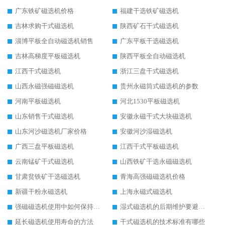
广东铁矿磁选机价格
福建干选铁矿磁选机
吉林求购干式磁选机
陕西矿石干式磁选机
淄博平板全自动磁选机销售
广东平板干选磁选机
吉林高梯度平板磁选机
陕西平板全自动磁选机
江西干式磁选机
浙江三盘干式磁选机
山西永磁强磁磁选机
贵州永磁筒式磁选机的参数
河南平板磁选机
河北1530平板磁选机
山东销售干式磁选机
安徽永磁干式大块磁选机
山东河沙磁选机厂家价格
安徽河沙湿磁选机
广西三盘平板磁选机
江西干式平板磁选机
云南锰矿干式磁选机
山西铁矿干选永磁磁选机
甘肃贫铁矿干选磁选机
青海高强磁磁选机价格
新疆干粉永磁选机
上海永磁式磁选机
强磁磁选机使用中如何保持其顺畅运行
湿式磁选机的后期维护要避开哪些坑
延长磁选机使用寿命的方法
干式磁选机的技术标准有哪些