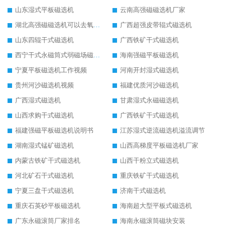
山东湿式平板磁选机
云南高强磁磁选机厂家
湖北高强磁磁选机可以去氧化铝
广西超强皮带辊式磁选机
山东四辊干式磁选机
广西铁矿干式磁选机
西宁干式永磁筒式弱磁场磁选机结构图
海南强磁平板磁选机
宁夏平板磁选机工作视频
河南开封湿式磁选机
贵州河沙磁选机视频
福建优质河沙磁选机
广西湿式磁选机
甘肃湿式永磁磁选机
山西求购干式磁选机
广西铁矿干式磁选机
福建强磁平板磁选机说明书
江苏湿式逆流磁选机溢流调节
湖南湿式锰矿磁选机
山西高梯度平板磁选机厂家
内蒙古铁矿干式磁选机
山西干粉立式磁选机
河北矿石干式磁选机
重庆铁矿干式磁选机
宁夏三盘干式磁选机
济南干式磁选机
重庆石英砂平板磁选机
海南超大型平板式磁选机
广东永磁滚筒厂家排名
海南永磁滚筒磁块安装