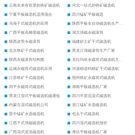
云南未来有前景的铁矿磁选机
河北一站式的铁矿磁选机
宁夏平板磁选机适用场合
四川锰矿平板磁选
乌海干式磁选机的应用
陕西平板全自动磁选机生产厂家
广西平板高梯度磁选机
湖北强磁永磁滚筒
陕西皮带永磁滚筒
福建砂土矿干式磁选机
北京铁矿干式磁选机
黑龙江强磁滚筒生产厂家
陕西永磁滚筒结构图
克拉玛依永磁筒式磁选机主要技术参数
运城永磁筒式磁选机应用
河源精选钨精矿干式磁选机
江苏铁矿干式磁选机
朔州铁矿永磁筒式磁选机
四平永磁筒式磁选机
湖南平板磁选机厂家
黑龙江湿式平板磁选机磁通低
四川半逆流湿式磁选机
内蒙古湿式磁选机公司
浙江锰矿水选磁选机
晋中锰矿水选磁选机
包头干式磁选机
江西干式强磁磁选机
四川湿式磁选机报价
广西湿式逆流磁选机
潍坊平板磁选机厂家