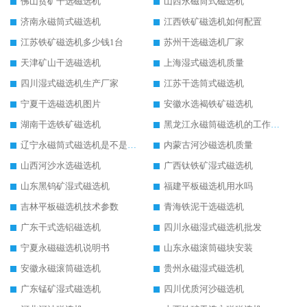
佛山贫矿干选磁选机
山西永磁筒式磁选机
济南永磁筒式磁选机
江西铁矿磁选机如何配置
江苏铁矿磁选机多少钱1台
苏州干选磁选机厂家
天津矿山干选磁选机
上海湿式磁选机质量
四川湿式磁选机生产厂家
江苏干选筒式磁选机
宁夏干选磁选机图片
安徽水选褐铁矿磁选机
湖南干选铁矿磁选机
黑龙江永磁筒磁选机的工作原理
辽宁永磁筒式磁选机是不是强磁
内蒙古河沙磁选机质量
山西河沙水选磁选机
广西钛铁矿湿式磁选机
山东黑钨矿湿式磁选机
福建平板磁选机用水吗
吉林平板磁选机技术参数
青海铁泥干选磁选机
广东干式选铝磁选机
四川永磁湿式磁选机批发
宁夏永磁磁选机说明书
山东永磁滚筒磁块安装
安徽永磁滚筒磁选机
贵州永磁湿式磁选机
广东锰矿湿式磁选机
四川优质河沙磁选机