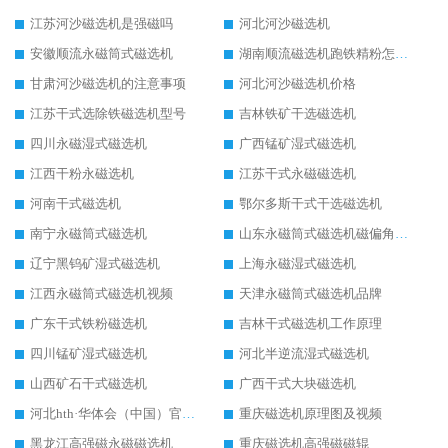
江苏河沙磁选机是强磁吗
河北河沙磁选机
安徽顺流永磁筒式磁选机
湖南顺流磁选机跑铁精粉怎么处理
甘肃河沙磁选机的注意事项
河北河沙磁选机价格
江苏干式选除铁磁选机型号
吉林铁矿干选磁选机
四川永磁湿式磁选机
广西锰矿湿式磁选机
江西干粉永磁选机
江苏干式永磁磁选机
河南干式磁选机
鄂尔多斯干式干选磁选机
南宁永磁筒式磁选机
山东永磁筒式磁选机磁偏角怎么调整
辽宁黑钨矿湿式磁选机
上海永磁湿式磁选机
江西永磁筒式磁选机视频
天津永磁筒式磁选机品牌
广东干式铁粉磁选机
吉林干式磁选机工作原理
四川锰矿湿式磁选机
河北半逆流湿式磁选机
山西矿石干式磁选机
广西干式大块磁选机
河北hth·华体会（中国）官方网站-hth.com 工作视频
重庆磁选机原理图及视频
黑龙江高强磁永磁磁选机
重庆磁选机高强磁磁辊