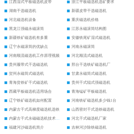
江西湿式平板磁选机皮带
浙江平板磁选机选矿要求
湖南干选磁选机
新疆皮带干选磁选机
河北磁选机设备
重庆磁选机价格
黑龙江强磁永磁滚筒
江苏永磁滚筒结构图
新疆铁矿磁选机有多重
安徽铁尾矿湿式磁选机
辽宁永磁滚筒的优缺点
河南永磁滚筒
河南顺流磁选机工作原理视频
河北顺流式磁选机
贵州履带式干选磁选机
邢台干选铁矿磁选机厂
贺州永磁筒式磁选机
甘肃永磁筒式磁选机
青海贫铁矿干式磁选机
贵州干式辊式强磁选机
西藏平板磁选机适用场合
青海锰矿平板磁选机
辽宁铁矿磁选机如何配置
河南铁矿磁选机多少钱1台
内蒙古干式高梯度磁选机选铁
山西密封干式选铁磁选机
内蒙古干式永磁磁选机技术要求
河北干式磁选机厂家
福建河沙磁选机简介
吉林河沙除铁磁选机