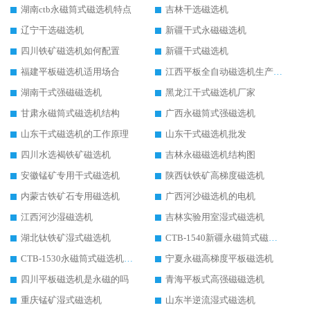
湖南ctb永磁筒式磁选机特点
吉林干选磁选机
辽宁干选磁选机
新疆干式永磁磁选机
四川铁矿磁选机如何配置
新疆干式磁选机
福建平板磁选机适用场合
江西平板全自动磁选机生产厂家
湖南干式强磁磁选机
黑龙江干式磁选机厂家
甘肃永磁筒式磁选机结构
广西永磁筒式强磁选机
山东干式磁选机的工作原理
山东干式磁选机批发
四川水选褐铁矿磁选机
吉林永磁磁选机结构图
安徽锰矿专用干式磁选机
陕西钛铁矿高梯度磁选机
内蒙古铁矿石专用磁选机
广西河沙磁选机的电机
江西河沙湿磁选机
吉林实验用室湿式磁选机
湖北钛铁矿湿式磁选机
CTB-1540新疆永磁筒式磁选机
CTB-1530永磁筒式磁选机代理商
宁夏永磁高梯度平板磁选机
四川平板磁选机是永磁的吗
青海平板式高强磁磁选机
重庆锰矿湿式磁选机
山东半逆流湿式磁选机