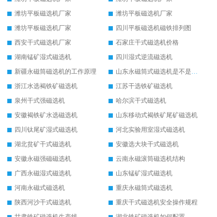
潍坊平板磁选机厂家
潍坊平板磁选机厂家
潍坊平板磁选机厂家
四川平板磁选机磁铁排列图
西安干式磁选机厂家
石家庄干式磁选机价格
湖南锰矿湿式磁选机
四川湿式逆流磁选机
新疆永磁筒磁选机的工作原理
山东永磁筒式磁选机是不是强磁
浙江水选褐铁矿磁选机
江苏干选铁矿磁选机
泉州干式强磁选机
哈尔滨干式磁选机
安徽褐铁矿水选磁选机
山东移动式褐铁矿尾矿磁选机
四川钛尾矿湿式磁选机
河北实验用室湿式磁选机
湖北贫矿干式磁选机
安徽选大块干式磁选机
安徽永磁强磁磁选机
云南永磁滚筒磁选机结构
广西永磁湿式磁选机
山东锰矿湿式磁选机
河南永磁式磁选机
重庆永磁筒式磁选机
陕西河沙干式磁选机
重庆干式磁选机安全操作规程
甘肃铁矿磁选机生产线
湖北铁矿磁选机如何配置