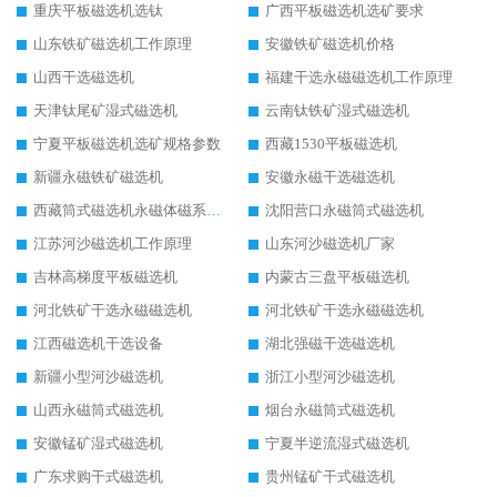
重庆平板磁选机选钛
广西平板磁选机选矿要求
山东铁矿磁选机工作原理
安徽铁矿磁选机价格
山西干选磁选机
福建干选永磁磁选机工作原理
天津钛尾矿湿式磁选机
云南钛铁矿湿式磁选机
宁夏平板磁选机选矿规格参数
西藏1530平板磁选机
新疆永磁铁矿磁选机
安徽永磁干选磁选机
西藏筒式磁选机永磁体磁系设计
沈阳营口永磁筒式磁选机
江苏河沙磁选机工作原理
山东河沙磁选机厂家
吉林高梯度平板磁选机
内蒙古三盘平板磁选机
河北铁矿干选永磁磁选机
河北铁矿干选永磁磁选机
江西磁选机干选设备
湖北强磁干选磁选机
新疆小型河沙磁选机
浙江小型河沙磁选机
山西永磁筒式磁选机
烟台永磁筒式磁选机
安徽锰矿湿式磁选机
宁夏半逆流湿式磁选机
广东求购干式磁选机
贵州锰矿干式磁选机