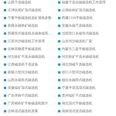
山西干选磁选机
福建干选永磁磁选机工作原理
天津钛尾矿湿式磁选机
云南钛铁矿湿式磁选机
宁夏平板磁选机选矿规格参数
西藏1530平板磁选机
新疆永磁铁矿磁选机
安徽永磁干选磁选机
西藏筒式磁选机永磁体磁系设计
沈阳营口永磁筒式磁选机
江苏河沙磁选机工作原理
山东河沙磁选机厂家
吉林高梯度平板磁选机
内蒙古三盘平板磁选机
河北铁矿干选永磁磁选机
河北铁矿干选永磁磁选机
江西磁选机干选设备
湖北强磁干选磁选机
新疆小型河沙磁选机
浙江小型河沙磁选机
山西永磁筒式磁选机
烟台永磁筒式磁选机
安徽锰矿湿式磁选机
宁夏半逆流湿式磁选机
广东求购干式磁选机
贵州锰矿干式磁选机
广西褐铁矿平板磁选机图片
湖北湿式平板磁选机
吉林湿式磁选机质量
海南湿式逆流磁选机