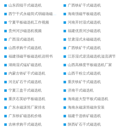
山东四辊干式磁选机
广西铁矿干式磁选机
西宁干式永磁筒式弱磁场磁选机结构图
海南强磁平板磁选机
宁夏平板磁选机工作视频
河南开封湿式磁选机
贵州河沙磁选机视频
福建优质河沙磁选机
广西湿式磁选机
甘肃湿式永磁磁选机
山西求购干式磁选机
广西铁矿干式磁选机
福建强磁平板磁选机说明书
江苏湿式逆流磁选机溢流调节
湖南湿式锰矿磁选机
山西高梯度平板磁选机厂家
内蒙古铁矿干式磁选机
山西干粉立式磁选机
河北矿石干式磁选机
重庆铁矿干式磁选机
宁夏三盘干式磁选机
济南干式磁选机
重庆石英砂平板磁选机
海南超大型平板式磁选机
广东永磁滚筒厂家排名
海南永磁滚筒磁块安装
广东铁矿磁选机价格
福建干选铁矿磁选机
吉林求购干式磁选机
陕西矿石干式磁选机