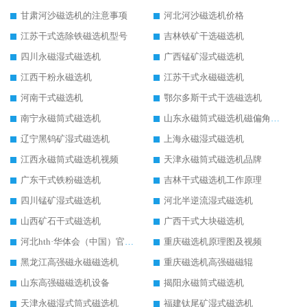
甘肃河沙磁选机的注意事项
河北河沙磁选机价格
江苏干式选除铁磁选机型号
吉林铁矿干选磁选机
四川永磁湿式磁选机
广西锰矿湿式磁选机
江西干粉永磁选机
江苏干式永磁磁选机
河南干式磁选机
鄂尔多斯干式干选磁选机
南宁永磁筒式磁选机
山东永磁筒式磁选机磁偏角怎么调整
辽宁黑钨矿湿式磁选机
上海永磁湿式磁选机
江西永磁筒式磁选机视频
天津永磁筒式磁选机品牌
广东干式铁粉磁选机
吉林干式磁选机工作原理
四川锰矿湿式磁选机
河北半逆流湿式磁选机
山西矿石干式磁选机
广西干式大块磁选机
河北hth·华体会（中国）官方网站-hth.com 工作视频
重庆磁选机原理图及视频
黑龙江高强磁永磁磁选机
重庆磁选机高强磁磁辊
山东高强磁磁选机设备
揭阳永磁筒式磁选机
天津永磁湿式筒式磁选机
福建钛尾矿湿式磁选机