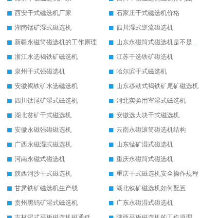
西安干式磁选机厂家
石家庄干式磁选机价格
湖南锰矿湿式磁选机
四川湿式逆流磁选机
新疆永磁筒磁选机的工作原理
山东永磁筒式磁选机是不是强磁
浙江水选褐铁矿磁选机
江苏干选铁矿磁选机
泉州干式强磁选机
哈尔滨干式磁选机
安徽褐铁矿水选磁选机
山东移动式褐铁矿尾矿磁选机
四川钛尾矿湿式磁选机
河北实验用室湿式磁选机
湖北贫矿干式磁选机
安徽选大块干式磁选机
安徽永磁强磁磁选机
云南永磁滚筒磁选机结构
广西永磁湿式磁选机
山东锰矿湿式磁选机
河南永磁式磁选机
重庆永磁筒式磁选机
陕西河沙干式磁选机
重庆干式磁选机安全操作规程
甘肃铁矿磁选机生产线
湖北铁矿磁选机如何配置
贵州黑钨矿湿式磁选机
广东永磁湿式磁选机
吉林湿式平板磁选机磁通低
陕西平板磁选机的工作原理