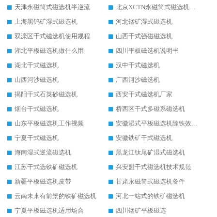
天津永磁筒式磁选机半逆流
北京XCTN永磁筒式磁选机磁块位置
上海黑钨矿湿式磁选机
河北锰矿湿式磁选机
双滦区干式磁选机使用规程
山西干式强磁磁选机
湖北平板磁选机做什么用
四川平板磁选机说明书
湖北干式磁选机
汉中干式磁选机
山西河沙磁选机
广西河沙磁选机
揭阳干式石英砂磁选机
西安干式磁选机厂家
烟台干式磁选机
桥西区干式多磁系磁选机
山东平板磁选机工作视频
安徽湿式平板磁选机除铁效果怎么样
宁夏干式磁选机
安徽铁矿干式磁选机
海南湿式逆流磁选机
黑龙江钛尾矿湿式磁选机
江苏干式选铁矿磁选机
兴安盟干式磁选机技术规范
新疆平板磁选机皮带
甘肃永磁筒式磁选机备件
云南未来有前景的铁矿磁选机
河北一站式的铁矿磁选机
宁夏平板磁选机适用场合
四川锰矿平板磁选