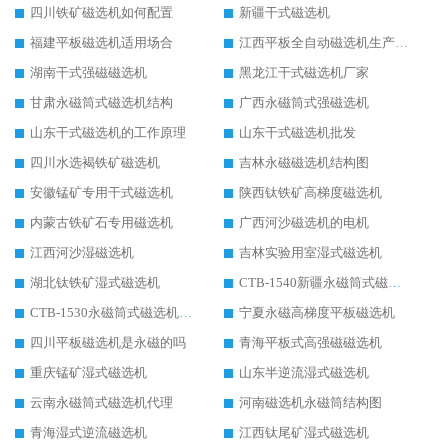
四川铁矿磁选机如何配置
新疆干式磁选机
福建平板磁选机适用场合
江西平板全自动磁选机生产厂家
湖南干式强磁磁选机
黑龙江干式磁选机厂家
甘肃永磁筒式磁选机结构
广西永磁筒式强磁选机
山东干式磁选机的工作原理
山东干式磁选机批发
四川水选褐铁矿磁选机
吉林永磁磁选机结构图
安徽锰矿专用干式磁选机
陕西钛铁矿高梯度磁选机
内蒙古铁矿石专用磁选机
广西河沙磁选机的电机
江西河沙湿磁选机
吉林实验用室湿式磁选机
湖北钛铁矿湿式磁选机
CTB-1540新疆永磁筒式磁选机
CTB-1530永磁筒式磁选机代理商
宁夏永磁高梯度平板磁选机
四川平板磁选机是永磁的吗
青海平板式高强磁磁选机
重庆锰矿湿式磁选机
山东半逆流湿式磁选机
云南永磁筒式磁选机代理
河南磁选机永磁筒结构图
青海湿式逆流磁选机
江西钛尾矿湿式磁选机