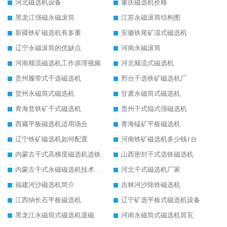
河北磁选机设备
重庆磁选机价格
黑龙江强磁永磁滚筒
江苏永磁滚筒结构图
新疆铁矿磁选机有多重
安徽铁尾矿湿式磁选机
辽宁永磁滚筒的优缺点
河南永磁滚筒
河南顺流磁选机工作原理视频
河北顺流式磁选机
贵州履带式干选磁选机
邢台干选铁矿磁选机厂
贺州永磁筒式磁选机
甘肃永磁筒式磁选机
青海贫铁矿干式磁选机
贵州干式辊式强磁选机
西藏平板磁选机适用场合
青海锰矿平板磁选机
辽宁铁矿磁选机如何配置
河南铁矿磁选机多少钱1台
内蒙古干式高梯度磁选机选铁
山西密封干式选铁磁选机
内蒙古干式永磁磁选机技术要求
河北干式磁选机厂家
福建河沙磁选机简介
吉林河沙除铁磁选机
江西钠长石平板磁选机
辽宁矿选平板式磁选机设备
黑龙江永磁筒式磁选机退磁
河南永磁筒式磁选机筒瓦