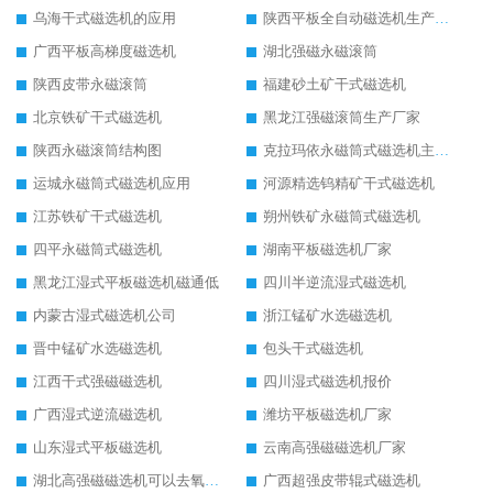
乌海干式磁选机的应用
陕西平板全自动磁选机生产厂家
广西平板高梯度磁选机
湖北强磁永磁滚筒
陕西皮带永磁滚筒
福建砂土矿干式磁选机
北京铁矿干式磁选机
黑龙江强磁滚筒生产厂家
陕西永磁滚筒结构图
克拉玛依永磁筒式磁选机主要技术参数
运城永磁筒式磁选机应用
河源精选钨精矿干式磁选机
江苏铁矿干式磁选机
朔州铁矿永磁筒式磁选机
四平永磁筒式磁选机
湖南平板磁选机厂家
黑龙江湿式平板磁选机磁通低
四川半逆流湿式磁选机
内蒙古湿式磁选机公司
浙江锰矿水选磁选机
晋中锰矿水选磁选机
包头干式磁选机
江西干式强磁磁选机
四川湿式磁选机报价
广西湿式逆流磁选机
潍坊平板磁选机厂家
山东湿式平板磁选机
云南高强磁磁选机厂家
湖北高强磁磁选机可以去氧化铝
广西超强皮带辊式磁选机