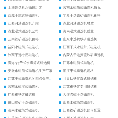
上海磁选机永磁筒组装
云南永磁筒式磁选机筒瓦
西藏干式选铁磁选机
宁夏干选铁矿磁选机价格
江西河沙磁选机介绍
湖北河沙磁选机材质
湖北湿式磁选机公司
海南湿式磁选机质量
云南铁矿磁选机价格
山东水选褐铁矿磁选机
益阳永磁筒式磁选机
江西干式永磁带式磁选机
陕西干选专用磁选机
内蒙古干选黄硫铁矿磁选机
青海tyg干式永磁筒式磁选机
江苏永磁筒式磁选机
安徽永磁筒式磁选机生产厂家
浙江干式磁选机规格
江苏干式磁选机的四点保养秘籍
甘肃钛铁矿湿式磁选机
云南永磁湿式磁选机
江苏褐铁矿专用磁选机
广西褐铁矿磁选机
大连强磁干选磁选机
佛山贫矿干选磁选机
山西永磁筒式磁选机
济南永磁筒式磁选机
江西铁矿磁选机如何配置