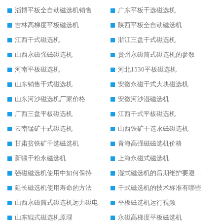
淄博平板全自动磁选机销售
广东平板干选磁选机
吉林高梯度平板磁选机
陕西平板全自动磁选机
江西干式磁选机
浙江三盘干式磁选机
山西永磁强磁磁选机
贵州永磁筒式磁选机的参数
河南平板磁选机
河北1530平板磁选机
山东销售干式磁选机
安徽永磁干式大块磁选机
山东河沙磁选机厂家价格
安徽河沙湿磁选机
广西三盘平板磁选机
江西干式平板磁选机
云南锰矿干式磁选机
山西铁矿干选永磁磁选机
甘肃贫铁矿干选磁选机
青海高强磁磁选机价格
新疆干粉永磁选机
上海永磁式磁选机
强磁磁选机使用中如何保持其顺畅运行
湿式磁选机的后期维护要避开哪些坑
延长磁选机使用寿命的方法
干式磁选机的技术标准有哪些
山西永磁筒式磁选机远力磁电
平板磁选机运行视频
山东辊式磁选机原理
永磁高梯度平板磁选机