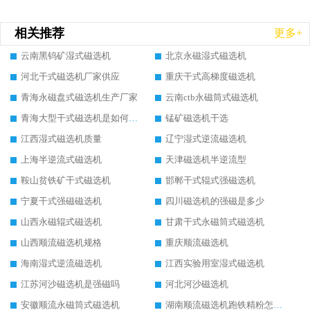
相关推荐
更多+
云南黑钨矿湿式磁选机
北京永磁湿式磁选机
河北干式磁选机厂家供应
重庆干式高梯度磁选机
青海永磁盘式磁选机生产厂家
云南ctb永磁筒式磁选机
青海大型干式磁选机是如何选矿的
锰矿磁选机干选
江西湿式磁选机质量
辽宁湿式逆流磁选机
上海半逆流式磁选机
天津磁选机半逆流型
鞍山贫铁矿干式磁选机
邯郸干式辊式强磁选机
宁夏干式强磁磁选机
四川磁选机的强磁是多少
山西永磁辊式磁选机
甘肃干式永磁筒式磁选机
山西顺流磁选机规格
重庆顺流磁选机
海南湿式逆流磁选机
江西实验用室湿式磁选机
江苏河沙磁选机是强磁吗
河北河沙磁选机
安徽顺流永磁筒式磁选机
湖南顺流磁选机跑铁精粉怎么处理