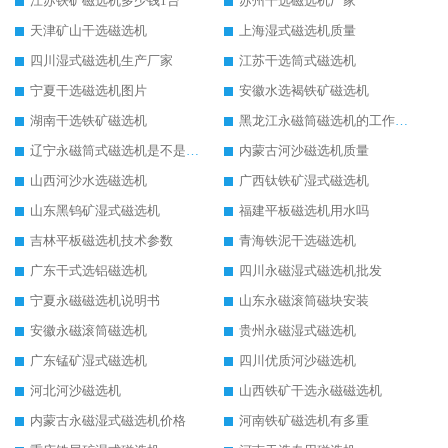
江苏铁矿磁选机多少钱1台
苏州干选磁选机厂家
天津矿山干选磁选机
上海湿式磁选机质量
四川湿式磁选机生产厂家
江苏干选筒式磁选机
宁夏干选磁选机图片
安徽水选褐铁矿磁选机
湖南干选铁矿磁选机
黑龙江永磁筒磁选机的工作原理
辽宁永磁筒式磁选机是不是强磁
内蒙古河沙磁选机质量
山西河沙水选磁选机
广西钛铁矿湿式磁选机
山东黑钨矿湿式磁选机
福建平板磁选机用水吗
吉林平板磁选机技术参数
青海铁泥干选磁选机
广东干式选铝磁选机
四川永磁湿式磁选机批发
宁夏永磁磁选机说明书
山东永磁滚筒磁块安装
安徽永磁滚筒磁选机
贵州永磁湿式磁选机
广东锰矿湿式磁选机
四川优质河沙磁选机
河北河沙磁选机
山西铁矿干选永磁磁选机
内蒙古永磁湿式磁选机价格
河南铁矿磁选机有多重