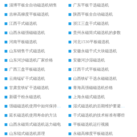
淄博平板全自动磁选机销售
广东平板干选磁选机
吉林高梯度平板磁选机
陕西平板全自动磁选机
江西干式磁选机
浙江三盘干式磁选机
山西永磁强磁磁选机
贵州永磁筒式磁选机的参数
河南平板磁选机
河北1530平板磁选机
山东销售干式磁选机
安徽永磁干式大块磁选机
山东河沙磁选机厂家价格
安徽河沙湿磁选机
广西三盘平板磁选机
江西干式平板磁选机
云南锰矿干式磁选机
山西铁矿干选永磁磁选机
甘肃贫铁矿干选磁选机
青海高强磁磁选机价格
新疆干粉永磁选机
上海永磁式磁选机
强磁磁选机使用中如何保持其顺畅运行
湿式磁选机的后期维护要避开哪些坑
延长磁选机使用寿命的方法
干式磁选机的技术标准有哪些
山西永磁筒式磁选机远力磁电
平板磁选机运行视频
山东辊式磁选机原理
永磁高梯度平板磁选机