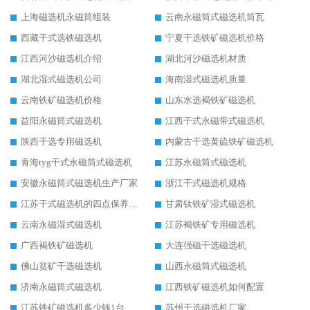
上海磁选机永磁筒组装
云南永磁筒式磁选机筒瓦
西藏干式选铁磁选机
宁夏干选铁矿磁选机价格
江西河沙磁选机介绍
湖北河沙磁选机材质
湖北湿式磁选机公司
海南湿式磁选机质量
云南铁矿磁选机价格
山东水选褐铁矿磁选机
益阳永磁筒式磁选机
江西干式永磁带式磁选机
陕西干选专用磁选机
内蒙古干选黄硫铁矿磁选机
青海tyg干式永磁筒式磁选机
江苏永磁筒式磁选机
安徽永磁筒式磁选机生产厂家
浙江干式磁选机规格
江苏干式磁选机的四点保养秘籍
甘肃钛铁矿湿式磁选机
云南永磁湿式磁选机
江苏褐铁矿专用磁选机
广西褐铁矿磁选机
大连强磁干选磁选机
佛山贫矿干选磁选机
山西永磁筒式磁选机
济南永磁筒式磁选机
江西铁矿磁选机如何配置
江苏铁矿磁选机多少钱1台
苏州干选磁选机厂家