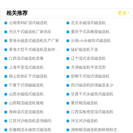
相关推荐
更多+
云南黑钨矿湿式磁选机
北京永磁湿式磁选机
河北干式磁选机厂家供应
重庆干式高梯度磁选机
青海永磁盘式磁选机生产厂家
云南ctb永磁筒式磁选机
青海大型干式磁选机是如何选矿的
锰矿磁选机干选
江西湿式磁选机质量
辽宁湿式逆流磁选机
上海半逆流式磁选机
天津磁选机半逆流型
鞍山贫铁矿干式磁选机
邯郸干式辊式强磁选机
宁夏干式强磁磁选机
四川磁选机的强磁是多少
山西永磁辊式磁选机
甘肃干式永磁筒式磁选机
山西顺流磁选机规格
重庆顺流磁选机
海南湿式逆流磁选机
江西实验用室湿式磁选机
江苏河沙磁选机是强磁吗
河北河沙磁选机
安徽顺流永磁筒式磁选机
湖南顺流磁选机跑铁精粉怎么处理