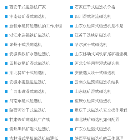
西安干式磁选机厂家
石家庄干式磁选机价格
湖南锰矿湿式磁选机
四川湿式逆流磁选机
新疆永磁筒磁选机的工作原理
山东永磁筒式磁选机是不是强磁
浙江水选褐铁矿磁选机
江苏干选铁矿磁选机
泉州干式强磁选机
哈尔滨干式磁选机
安徽褐铁矿水选磁选机
山东移动式褐铁矿尾矿磁选机
四川钛尾矿湿式磁选机
河北实验用室湿式磁选机
湖北贫矿干式磁选机
安徽选大块干式磁选机
安徽永磁强磁磁选机
云南永磁滚筒磁选机结构
广西永磁湿式磁选机
山东锰矿湿式磁选机
河南永磁式磁选机
重庆永磁筒式磁选机
陕西河沙干式磁选机
重庆干式磁选机安全操作规程
甘肃铁矿磁选机生产线
湖北铁矿磁选机如何配置
贵州黑钨矿湿式磁选机
广东永磁湿式磁选机
吉林湿式平板磁选机磁通低
陕西平板磁选机的工作原理