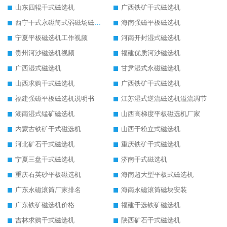
山东四辊干式磁选机
广西铁矿干式磁选机
西宁干式永磁筒式弱磁场磁选机结构图
海南强磁平板磁选机
宁夏平板磁选机工作视频
河南开封湿式磁选机
贵州河沙磁选机视频
福建优质河沙磁选机
广西湿式磁选机
甘肃湿式永磁磁选机
山西求购干式磁选机
广西铁矿干式磁选机
福建强磁平板磁选机说明书
江苏湿式逆流磁选机溢流调节
湖南湿式锰矿磁选机
山西高梯度平板磁选机厂家
内蒙古铁矿干式磁选机
山西干粉立式磁选机
河北矿石干式磁选机
重庆铁矿干式磁选机
宁夏三盘干式磁选机
济南干式磁选机
重庆石英砂平板磁选机
海南超大型平板式磁选机
广东永磁滚筒厂家排名
海南永磁滚筒磁块安装
广东铁矿磁选机价格
福建干选铁矿磁选机
吉林求购干式磁选机
陕西矿石干式磁选机