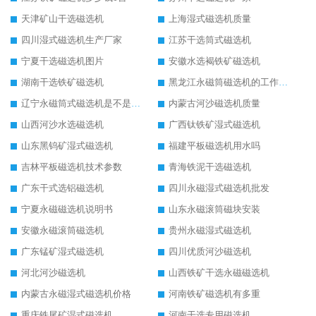
天津矿山干选磁选机
上海湿式磁选机质量
四川湿式磁选机生产厂家
江苏干选筒式磁选机
宁夏干选磁选机图片
安徽水选褐铁矿磁选机
湖南干选铁矿磁选机
黑龙江永磁筒磁选机的工作原理
辽宁永磁筒式磁选机是不是强磁
内蒙古河沙磁选机质量
山西河沙水选磁选机
广西钛铁矿湿式磁选机
山东黑钨矿湿式磁选机
福建平板磁选机用水吗
吉林平板磁选机技术参数
青海铁泥干选磁选机
广东干式选铝磁选机
四川永磁湿式磁选机批发
宁夏永磁磁选机说明书
山东永磁滚筒磁块安装
安徽永磁滚筒磁选机
贵州永磁湿式磁选机
广东锰矿湿式磁选机
四川优质河沙磁选机
河北河沙磁选机
山西铁矿干选永磁磁选机
内蒙古永磁湿式磁选机价格
河南铁矿磁选机有多重
重庆铁尾矿湿式磁选机
河南干选专用磁选机