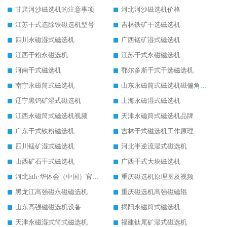
甘肃河沙磁选机的注意事项
河北河沙磁选机价格
江苏干式选除铁磁选机型号
吉林铁矿干选磁选机
四川永磁湿式磁选机
广西锰矿湿式磁选机
江西干粉永磁选机
江苏干式永磁磁选机
河南干式磁选机
鄂尔多斯干式干选磁选机
南宁永磁筒式磁选机
山东永磁筒式磁选机磁偏角怎么调整
辽宁黑钨矿湿式磁选机
上海永磁湿式磁选机
江西永磁筒式磁选机视频
天津永磁筒式磁选机品牌
广东干式铁粉磁选机
吉林干式磁选机工作原理
四川锰矿湿式磁选机
河北半逆流湿式磁选机
山西矿石干式磁选机
广西干式大块磁选机
河北hth·华体会（中国）官方网站-hth.com 工作视频
重庆磁选机原理图及视频
黑龙江高强磁永磁磁选机
重庆磁选机高强磁磁辊
山东高强磁磁选机设备
揭阳永磁筒式磁选机
天津永磁湿式筒式磁选机
福建钛尾矿湿式磁选机