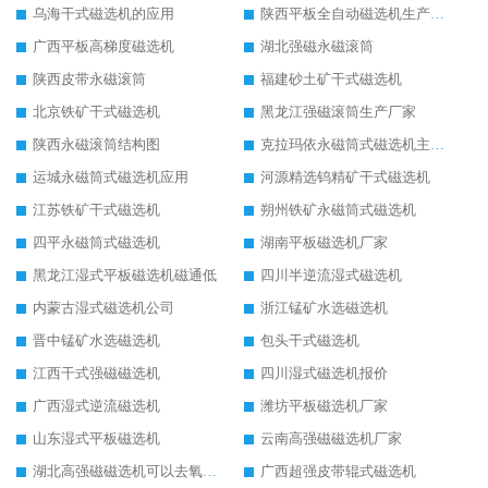
乌海干式磁选机的应用
陕西平板全自动磁选机生产厂家
广西平板高梯度磁选机
湖北强磁永磁滚筒
陕西皮带永磁滚筒
福建砂土矿干式磁选机
北京铁矿干式磁选机
黑龙江强磁滚筒生产厂家
陕西永磁滚筒结构图
克拉玛依永磁筒式磁选机主要技术参数
运城永磁筒式磁选机应用
河源精选钨精矿干式磁选机
江苏铁矿干式磁选机
朔州铁矿永磁筒式磁选机
四平永磁筒式磁选机
湖南平板磁选机厂家
黑龙江湿式平板磁选机磁通低
四川半逆流湿式磁选机
内蒙古湿式磁选机公司
浙江锰矿水选磁选机
晋中锰矿水选磁选机
包头干式磁选机
江西干式强磁磁选机
四川湿式磁选机报价
广西湿式逆流磁选机
潍坊平板磁选机厂家
山东湿式平板磁选机
云南高强磁磁选机厂家
湖北高强磁磁选机可以去氧化铝
广西超强皮带辊式磁选机