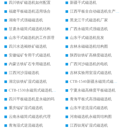
四川铁矿磁选机如何配置
新疆干式磁选机
福建平板磁选机适用场合
江西平板全自动磁选机生产厂家
湖南干式强磁磁选机
黑龙江干式磁选机厂家
甘肃永磁筒式磁选机结构
广西永磁筒式强磁选机
山东干式磁选机的工作原理
山东干式磁选机批发
四川水选褐铁矿磁选机
吉林永磁磁选机结构图
安徽锰矿专用干式磁选机
陕西钛铁矿高梯度磁选机
内蒙古铁矿石专用磁选机
广西河沙磁选机的电机
江西河沙湿磁选机
吉林实验用室湿式磁选机
湖北钛铁矿湿式磁选机
CTB-1540新疆永磁筒式磁选机
CTB-1530永磁筒式磁选机代理商
宁夏永磁高梯度平板磁选机
四川平板磁选机是永磁的吗
青海平板式高强磁磁选机
重庆锰矿湿式磁选机
山东半逆流湿式磁选机
云南永磁筒式磁选机代理
河南磁选机永磁筒结构图
青海湿式逆流磁选机
江西钛尾矿湿式磁选机