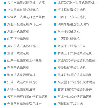
天津永磁筒式磁选机半逆流
北京XCTN永磁筒式磁选机磁块位置
上海黑钨矿湿式磁选机
河北锰矿湿式磁选机
双滦区干式磁选机使用规程
山西干式强磁磁选机
湖北平板磁选机做什么用
四川平板磁选机说明书
湖北干式磁选机
汉中干式磁选机
山西河沙磁选机
广西河沙磁选机
揭阳干式石英砂磁选机
西安干式磁选机厂家
烟台干式磁选机
桥西区干式多磁系磁选机
山东平板磁选机工作视频
安徽湿式平板磁选机除铁效果怎么样
宁夏干式磁选机
安徽铁矿干式磁选机
海南湿式逆流磁选机
黑龙江钛尾矿湿式磁选机
江苏干式选铁矿磁选机
兴安盟干式磁选机技术规范
新疆平板磁选机皮带
甘肃永磁筒式磁选机备件
云南未来有前景的铁矿磁选机
河北一站式的铁矿磁选机
宁夏平板磁选机适用场合
四川锰矿平板磁选