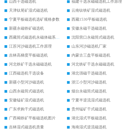
山西干选磁选机
福建干选永磁磁选机工作原理
天津钛尾矿湿式磁选机
云南钛铁矿湿式磁选机
宁夏平板磁选机选矿规格参数
西藏1530平板磁选机
新疆永磁铁矿磁选机
安徽永磁干选磁选机
西藏筒式磁选机永磁体磁系设计
沈阳营口永磁筒式磁选机
江苏河沙磁选机工作原理
山东河沙磁选机厂家
吉林高梯度平板磁选机
内蒙古三盘平板磁选机
河北铁矿干选永磁磁选机
河北铁矿干选永磁磁选机
江西磁选机干选设备
湖北强磁干选磁选机
新疆小型河沙磁选机
浙江小型河沙磁选机
山西永磁筒式磁选机
烟台永磁筒式磁选机
安徽锰矿湿式磁选机
宁夏半逆流湿式磁选机
广东求购干式磁选机
贵州锰矿干式磁选机
广西褐铁矿平板磁选机图片
湖北湿式平板磁选机
吉林湿式磁选机质量
海南湿式逆流磁选机