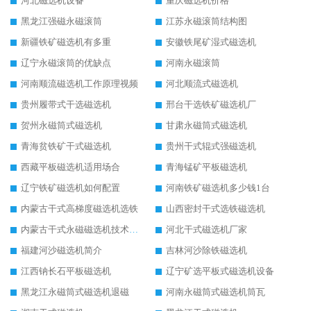
河北磁选机设备
重庆磁选机价格
黑龙江强磁永磁滚筒
江苏永磁滚筒结构图
新疆铁矿磁选机有多重
安徽铁尾矿湿式磁选机
辽宁永磁滚筒的优缺点
河南永磁滚筒
河南顺流磁选机工作原理视频
河北顺流式磁选机
贵州履带式干选磁选机
邢台干选铁矿磁选机厂
贺州永磁筒式磁选机
甘肃永磁筒式磁选机
青海贫铁矿干式磁选机
贵州干式辊式强磁选机
西藏平板磁选机适用场合
青海锰矿平板磁选机
辽宁铁矿磁选机如何配置
河南铁矿磁选机多少钱1台
内蒙古干式高梯度磁选机选铁
山西密封干式选铁磁选机
内蒙古干式永磁磁选机技术要求
河北干式磁选机厂家
福建河沙磁选机简介
吉林河沙除铁磁选机
江西钠长石平板磁选机
辽宁矿选平板式磁选机设备
黑龙江永磁筒式磁选机退磁
河南永磁筒式磁选机筒瓦