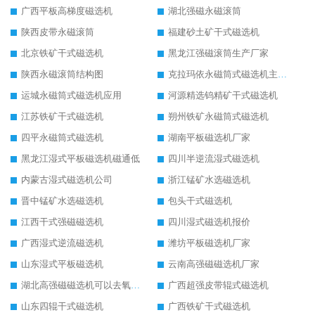
广西平板高梯度磁选机
湖北强磁永磁滚筒
陕西皮带永磁滚筒
福建砂土矿干式磁选机
北京铁矿干式磁选机
黑龙江强磁滚筒生产厂家
陕西永磁滚筒结构图
克拉玛依永磁筒式磁选机主要技术参数
运城永磁筒式磁选机应用
河源精选钨精矿干式磁选机
江苏铁矿干式磁选机
朔州铁矿永磁筒式磁选机
四平永磁筒式磁选机
湖南平板磁选机厂家
黑龙江湿式平板磁选机磁通低
四川半逆流湿式磁选机
内蒙古湿式磁选机公司
浙江锰矿水选磁选机
晋中锰矿水选磁选机
包头干式磁选机
江西干式强磁磁选机
四川湿式磁选机报价
广西湿式逆流磁选机
潍坊平板磁选机厂家
山东湿式平板磁选机
云南高强磁磁选机厂家
湖北高强磁磁选机可以去氧化铝
广西超强皮带辊式磁选机
山东四辊干式磁选机
广西铁矿干式磁选机