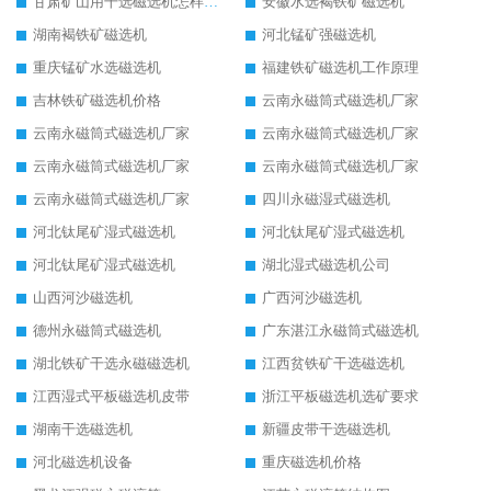
甘肃矿山用干选磁选机怎样调磁
安徽水选褐铁矿磁选机
湖南褐铁矿磁选机
河北锰矿强磁选机
重庆锰矿水选磁选机
福建铁矿磁选机工作原理
吉林铁矿磁选机价格
云南永磁筒式磁选机厂家
云南永磁筒式磁选机厂家
云南永磁筒式磁选机厂家
云南永磁筒式磁选机厂家
云南永磁筒式磁选机厂家
云南永磁筒式磁选机厂家
四川永磁湿式磁选机
河北钛尾矿湿式磁选机
河北钛尾矿湿式磁选机
河北钛尾矿湿式磁选机
湖北湿式磁选机公司
山西河沙磁选机
广西河沙磁选机
德州永磁筒式磁选机
广东湛江永磁筒式磁选机
湖北铁矿干选永磁磁选机
江西贫铁矿干选磁选机
江西湿式平板磁选机皮带
浙江平板磁选机选矿要求
湖南干选磁选机
新疆皮带干选磁选机
河北磁选机设备
重庆磁选机价格