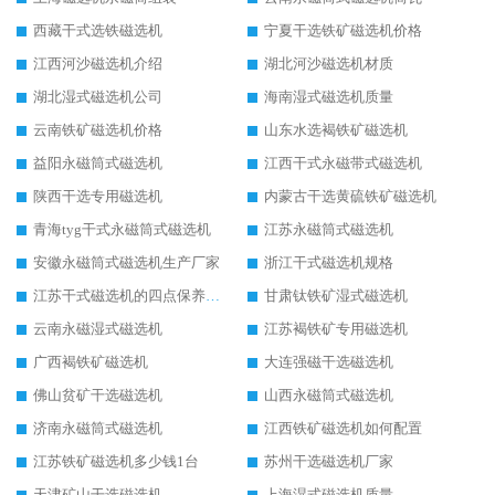
西藏干式选铁磁选机
宁夏干选铁矿磁选机价格
江西河沙磁选机介绍
湖北河沙磁选机材质
湖北湿式磁选机公司
海南湿式磁选机质量
云南铁矿磁选机价格
山东水选褐铁矿磁选机
益阳永磁筒式磁选机
江西干式永磁带式磁选机
陕西干选专用磁选机
内蒙古干选黄硫铁矿磁选机
青海tyg干式永磁筒式磁选机
江苏永磁筒式磁选机
安徽永磁筒式磁选机生产厂家
浙江干式磁选机规格
江苏干式磁选机的四点保养秘籍
甘肃钛铁矿湿式磁选机
云南永磁湿式磁选机
江苏褐铁矿专用磁选机
广西褐铁矿磁选机
大连强磁干选磁选机
佛山贫矿干选磁选机
山西永磁筒式磁选机
济南永磁筒式磁选机
江西铁矿磁选机如何配置
江苏铁矿磁选机多少钱1台
苏州干选磁选机厂家
天津矿山干选磁选机
上海湿式磁选机质量