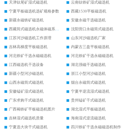
天津钛尾矿湿式磁选机
云南钛铁矿湿式磁选机
宁夏平板磁选机选矿规格参数
西藏1530平板磁选机
新疆永磁铁矿磁选机
安徽永磁干选磁选机
西藏筒式磁选机永磁体磁系设计
沈阳营口永磁筒式磁选机
江苏河沙磁选机工作原理
山东河沙磁选机厂家
吉林高梯度平板磁选机
内蒙古三盘平板磁选机
河北铁矿干选永磁磁选机
河北铁矿干选永磁磁选机
江西磁选机干选设备
湖北强磁干选磁选机
新疆小型河沙磁选机
浙江小型河沙磁选机
山西永磁筒式磁选机
烟台永磁筒式磁选机
安徽锰矿湿式磁选机
宁夏半逆流湿式磁选机
广东求购干式磁选机
贵州锰矿干式磁选机
广西褐铁矿平板磁选机图片
湖北湿式平板磁选机
吉林湿式磁选机质量
海南湿式逆流磁选机
宁夏选大块干式磁选机
四川铁矿干选永磁磁选机制作