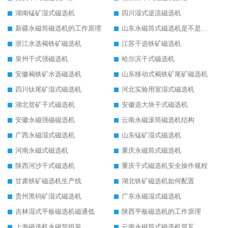
湖南锰矿湿式磁选机
四川湿式逆流磁选机
新疆永磁筒磁选机的工作原理
山东永磁筒式磁选机是不是强磁
浙江水选褐铁矿磁选机
江苏干选铁矿磁选机
泉州干式强磁选机
哈尔滨干式磁选机
安徽褐铁矿水选磁选机
山东移动式褐铁矿尾矿磁选机
四川钛尾矿湿式磁选机
河北实验用室湿式磁选机
湖北贫矿干式磁选机
安徽选大块干式磁选机
安徽永磁强磁磁选机
云南永磁滚筒磁选机结构
广西永磁湿式磁选机
山东锰矿湿式磁选机
河南永磁式磁选机
重庆永磁筒式磁选机
陕西河沙干式磁选机
重庆干式磁选机安全操作规程
甘肃铁矿磁选机生产线
湖北铁矿磁选机如何配置
贵州黑钨矿湿式磁选机
广东永磁湿式磁选机
吉林湿式平板磁选机磁通低
陕西平板磁选机的工作原理
上海磁选机永磁筒组装
云南永磁筒式磁选机筒瓦