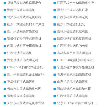
福建平板磁选机适用场合
江西平板全自动磁选机生产厂家
湖南干式强磁磁选机
黑龙江干式磁选机厂家
甘肃永磁筒式磁选机结构
广西永磁筒式强磁选机
山东干式磁选机的工作原理
山东干式磁选机批发
四川水选褐铁矿磁选机
吉林永磁磁选机结构图
安徽锰矿专用干式磁选机
陕西钛铁矿高梯度磁选机
内蒙古铁矿石专用磁选机
广西河沙磁选机的电机
江西河沙湿磁选机
吉林实验用室湿式磁选机
湖北钛铁矿湿式磁选机
CTB-1540新疆永磁筒式磁选机
CTB-1530永磁筒式磁选机代理商
宁夏永磁高梯度平板磁选机
四川平板磁选机是永磁的吗
青海平板式高强磁磁选机
重庆锰矿湿式磁选机
山东半逆流湿式磁选机
云南永磁筒式磁选机代理
河南磁选机永磁筒结构图
青海湿式逆流磁选机
江西钛尾矿湿式磁选机
天津永磁筒式磁选机半逆流
北京XCTN永磁筒式磁选机磁块位置