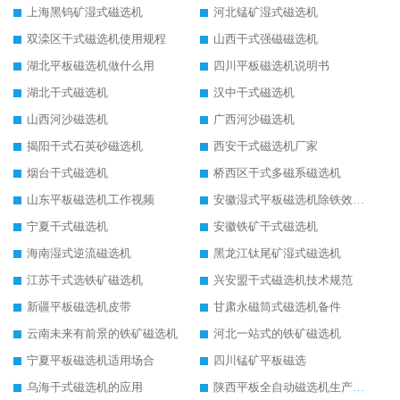
上海黑钨矿湿式磁选机
河北锰矿湿式磁选机
双滦区干式磁选机使用规程
山西干式强磁磁选机
湖北平板磁选机做什么用
四川平板磁选机说明书
湖北干式磁选机
汉中干式磁选机
山西河沙磁选机
广西河沙磁选机
揭阳干式石英砂磁选机
西安干式磁选机厂家
烟台干式磁选机
桥西区干式多磁系磁选机
山东平板磁选机工作视频
安徽湿式平板磁选机除铁效果怎么样
宁夏干式磁选机
安徽铁矿干式磁选机
海南湿式逆流磁选机
黑龙江钛尾矿湿式磁选机
江苏干式选铁矿磁选机
兴安盟干式磁选机技术规范
新疆平板磁选机皮带
甘肃永磁筒式磁选机备件
云南未来有前景的铁矿磁选机
河北一站式的铁矿磁选机
宁夏平板磁选机适用场合
四川锰矿平板磁选
乌海干式磁选机的应用
陕西平板全自动磁选机生产厂家