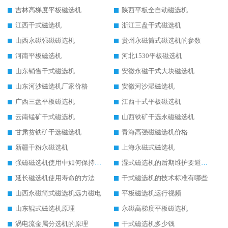
吉林高梯度平板磁选机
陕西平板全自动磁选机
江西干式磁选机
浙江三盘干式磁选机
山西永磁强磁磁选机
贵州永磁筒式磁选机的参数
河南平板磁选机
河北1530平板磁选机
山东销售干式磁选机
安徽永磁干式大块磁选机
山东河沙磁选机厂家价格
安徽河沙湿磁选机
广西三盘平板磁选机
江西干式平板磁选机
云南锰矿干式磁选机
山西铁矿干选永磁磁选机
甘肃贫铁矿干选磁选机
青海高强磁磁选机价格
新疆干粉永磁选机
上海永磁式磁选机
强磁磁选机使用中如何保持其顺畅运行
湿式磁选机的后期维护要避开哪些坑
延长磁选机使用寿命的方法
干式磁选机的技术标准有哪些
山西永磁筒式磁选机远力磁电
平板磁选机运行视频
山东辊式磁选机原理
永磁高梯度平板磁选机
涡电流金属分选机的原理
干式磁选机多少钱