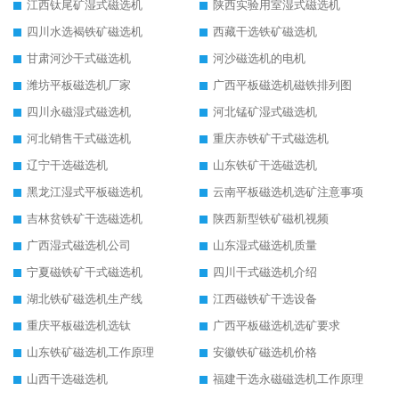
江西钛尾矿湿式磁选机
陕西实验用室湿式磁选机
四川水选褐铁矿磁选机
西藏干选铁矿磁选机
甘肃河沙干式磁选机
河沙磁选机的电机
潍坊平板磁选机厂家
广西平板磁选机磁铁排列图
四川永磁湿式磁选机
河北锰矿湿式磁选机
河北销售干式磁选机
重庆赤铁矿干式磁选机
辽宁干选磁选机
山东铁矿干选磁选机
黑龙江湿式平板磁选机
云南平板磁选机选矿注意事项
吉林贫铁矿干选磁选机
陕西新型铁矿磁机视频
广西湿式磁选机公司
山东湿式磁选机质量
宁夏磁铁矿干式磁选机
四川干式磁选机介绍
湖北铁矿磁选机生产线
江西磁铁矿干选设备
重庆平板磁选机选钛
广西平板磁选机选矿要求
山东铁矿磁选机工作原理
安徽铁矿磁选机价格
山西干选磁选机
福建干选永磁磁选机工作原理