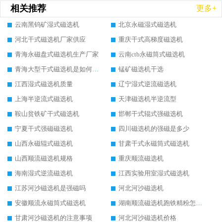
相关推荐
更多+
云南黑钨矿湿式磁选机
北京永磁湿式磁选机
河北干式磁选机厂家供应
重庆干式高梯度磁选机
青海永磁盘式磁选机生产厂家
云南ctb永磁筒式磁选机
青海大型干式磁选机是如何选矿的
锰矿磁选机干选
江西湿式磁选机质量
辽宁湿式逆流磁选机
上海半逆流式磁选机
天津磁选机半逆流型
鞍山贫铁矿干式磁选机
邯郸干式辊式强磁选机
宁夏干式强磁磁选机
四川磁选机的强磁是多少
山西永磁辊式磁选机
甘肃干式永磁筒式磁选机
山西顺流磁选机规格
重庆顺流磁选机
海南湿式逆流磁选机
江西实验用室湿式磁选机
江苏河沙磁选机是强磁吗
河北河沙磁选机
安徽顺流永磁筒式磁选机
湖南顺流磁选机跑铁精粉怎么处理
甘肃河沙磁选机的注意事项
河北河沙磁选机价格