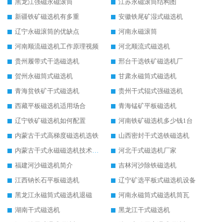
黑龙江强磁永磁滚筒
江苏永磁滚筒结构图
新疆铁矿磁选机有多重
安徽铁尾矿湿式磁选机
辽宁永磁滚筒的优缺点
河南永磁滚筒
河南顺流磁选机工作原理视频
河北顺流式磁选机
贵州履带式干选磁选机
邢台干选铁矿磁选机厂
贺州永磁筒式磁选机
甘肃永磁筒式磁选机
青海贫铁矿干式磁选机
贵州干式辊式强磁选机
西藏平板磁选机适用场合
青海锰矿平板磁选机
辽宁铁矿磁选机如何配置
河南铁矿磁选机多少钱1台
内蒙古干式高梯度磁选机选铁
山西密封干式选铁磁选机
内蒙古干式永磁磁选机技术要求
河北干式磁选机厂家
福建河沙磁选机简介
吉林河沙除铁磁选机
江西钠长石平板磁选机
辽宁矿选平板式磁选机设备
黑龙江永磁筒式磁选机退磁
河南永磁筒式磁选机筒瓦
湖南干式磁选机
黑龙江干式磁选机