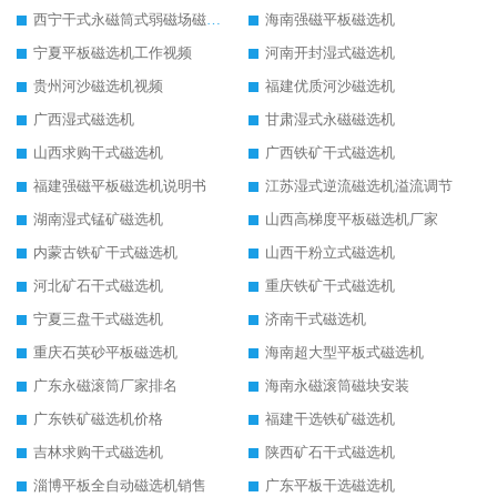
西宁干式永磁筒式弱磁场磁选机结构图
海南强磁平板磁选机
宁夏平板磁选机工作视频
河南开封湿式磁选机
贵州河沙磁选机视频
福建优质河沙磁选机
广西湿式磁选机
甘肃湿式永磁磁选机
山西求购干式磁选机
广西铁矿干式磁选机
福建强磁平板磁选机说明书
江苏湿式逆流磁选机溢流调节
湖南湿式锰矿磁选机
山西高梯度平板磁选机厂家
内蒙古铁矿干式磁选机
山西干粉立式磁选机
河北矿石干式磁选机
重庆铁矿干式磁选机
宁夏三盘干式磁选机
济南干式磁选机
重庆石英砂平板磁选机
海南超大型平板式磁选机
广东永磁滚筒厂家排名
海南永磁滚筒磁块安装
广东铁矿磁选机价格
福建干选铁矿磁选机
吉林求购干式磁选机
陕西矿石干式磁选机
淄博平板全自动磁选机销售
广东平板干选磁选机