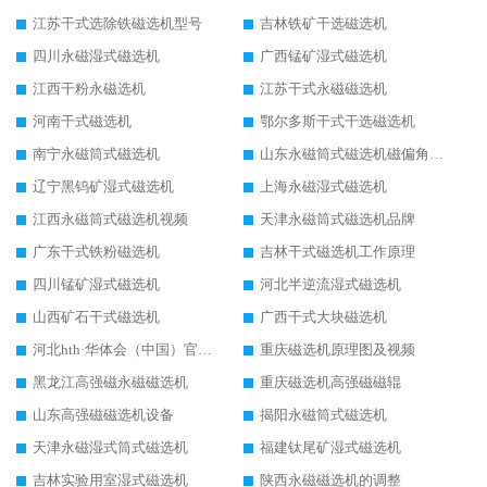
江苏干式选除铁磁选机型号
吉林铁矿干选磁选机
四川永磁湿式磁选机
广西锰矿湿式磁选机
江西干粉永磁选机
江苏干式永磁磁选机
河南干式磁选机
鄂尔多斯干式干选磁选机
南宁永磁筒式磁选机
山东永磁筒式磁选机磁偏角怎么调整
辽宁黑钨矿湿式磁选机
上海永磁湿式磁选机
江西永磁筒式磁选机视频
天津永磁筒式磁选机品牌
广东干式铁粉磁选机
吉林干式磁选机工作原理
四川锰矿湿式磁选机
河北半逆流湿式磁选机
山西矿石干式磁选机
广西干式大块磁选机
河北hth·华体会（中国）官方网站-hth.com 工作视频
重庆磁选机原理图及视频
黑龙江高强磁永磁磁选机
重庆磁选机高强磁磁辊
山东高强磁磁选机设备
揭阳永磁筒式磁选机
天津永磁湿式筒式磁选机
福建钛尾矿湿式磁选机
吉林实验用室湿式磁选机
陕西永磁磁选机的调整