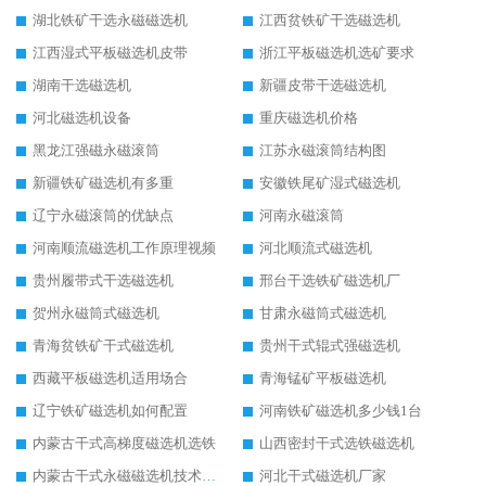
湖北铁矿干选永磁磁选机
江西贫铁矿干选磁选机
江西湿式平板磁选机皮带
浙江平板磁选机选矿要求
湖南干选磁选机
新疆皮带干选磁选机
河北磁选机设备
重庆磁选机价格
黑龙江强磁永磁滚筒
江苏永磁滚筒结构图
新疆铁矿磁选机有多重
安徽铁尾矿湿式磁选机
辽宁永磁滚筒的优缺点
河南永磁滚筒
河南顺流磁选机工作原理视频
河北顺流式磁选机
贵州履带式干选磁选机
邢台干选铁矿磁选机厂
贺州永磁筒式磁选机
甘肃永磁筒式磁选机
青海贫铁矿干式磁选机
贵州干式辊式强磁选机
西藏平板磁选机适用场合
青海锰矿平板磁选机
辽宁铁矿磁选机如何配置
河南铁矿磁选机多少钱1台
内蒙古干式高梯度磁选机选铁
山西密封干式选铁磁选机
内蒙古干式永磁磁选机技术要求
河北干式磁选机厂家