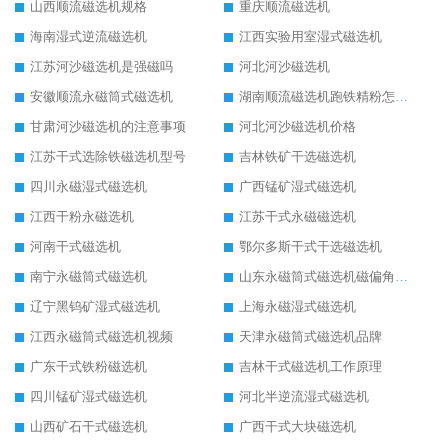
山西顺流磁选机规格
重庆顺流磁选机
海南湿式逆流磁选机
江西实验用室湿式磁选机
江苏河沙磁选机是强磁吗
河北河沙磁选机
安徽顺流永磁筒式磁选机
湖南顺流磁选机跑铁精粉怎么处理
甘肃河沙磁选机的注意事项
河北河沙磁选机价格
江苏干式选除铁磁选机型号
吉林铁矿干选磁选机
四川永磁湿式磁选机
广西锰矿湿式磁选机
江西干粉永磁选机
江苏干式永磁磁选机
河南干式磁选机
鄂尔多斯干式干选磁选机
南宁永磁筒式磁选机
山东永磁筒式磁选机磁偏角怎么调整
辽宁黑钨矿湿式磁选机
上海永磁湿式磁选机
江西永磁筒式磁选机视频
天津永磁筒式磁选机品牌
广东干式铁粉磁选机
吉林干式磁选机工作原理
四川锰矿湿式磁选机
河北半逆流湿式磁选机
山西矿石干式磁选机
广西干式大块磁选机