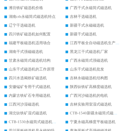
潍坊铁矿磁选机价格
广西干式永磁筒式磁选机
湖南ctb永磁筒式磁选机特点
吉林干选磁选机
辽宁干选磁选机
新疆干式永磁磁选机
四川铁矿磁选机如何配置
新疆干式磁选机
福建平板磁选机适用场合
江西平板全自动磁选机生产厂家
湖南干式强磁磁选机
黑龙江干式磁选机厂家
甘肃永磁筒式磁选机结构
广西永磁筒式强磁选机
山东干式磁选机的工作原理
山东干式磁选机批发
四川水选褐铁矿磁选机
吉林永磁磁选机结构图
安徽锰矿专用干式磁选机
陕西钛铁矿高梯度磁选机
内蒙古铁矿石专用磁选机
广西河沙磁选机的电机
江西河沙湿磁选机
吉林实验用室湿式磁选机
湖北钛铁矿湿式磁选机
CTB-1540新疆永磁筒式磁选机
CTB-1530永磁筒式磁选机代理商
宁夏永磁高梯度平板磁选机
四川平板磁选机是永磁的吗
青海平板式高强磁磁选机