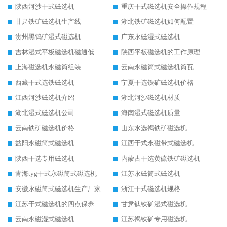
陕西河沙干式磁选机
重庆干式磁选机安全操作规程
甘肃铁矿磁选机生产线
湖北铁矿磁选机如何配置
贵州黑钨矿湿式磁选机
广东永磁湿式磁选机
吉林湿式平板磁选机磁通低
陕西平板磁选机的工作原理
上海磁选机永磁筒组装
云南永磁筒式磁选机筒瓦
西藏干式选铁磁选机
宁夏干选铁矿磁选机价格
江西河沙磁选机介绍
湖北河沙磁选机材质
湖北湿式磁选机公司
海南湿式磁选机质量
云南铁矿磁选机价格
山东水选褐铁矿磁选机
益阳永磁筒式磁选机
江西干式永磁带式磁选机
陕西干选专用磁选机
内蒙古干选黄硫铁矿磁选机
青海tyg干式永磁筒式磁选机
江苏永磁筒式磁选机
安徽永磁筒式磁选机生产厂家
浙江干式磁选机规格
江苏干式磁选机的四点保养秘籍
甘肃钛铁矿湿式磁选机
云南永磁湿式磁选机
江苏褐铁矿专用磁选机