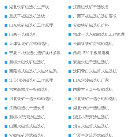
湖北铁矿磁选机生产线
江西磁铁矿干选设备
重庆平板磁选机选钛
广西平板磁选机选矿要求
山东铁矿磁选机工作原理
安徽铁矿磁选机价格
山西干选磁选机
福建干选永磁磁选机工作原理
天津钛尾矿湿式磁选机
云南钛铁矿湿式磁选机
宁夏平板磁选机选矿规格参数
西藏1530平板磁选机
新疆永磁铁矿磁选机
安徽永磁干选磁选机
西藏筒式磁选机永磁体磁系设计
沈阳营口永磁筒式磁选机
江苏河沙磁选机工作原理
山东河沙磁选机厂家
吉林高梯度平板磁选机
内蒙古三盘平板磁选机
河北铁矿干选永磁磁选机
河北铁矿干选永磁磁选机
江西磁选机干选设备
湖北强磁干选磁选机
新疆小型河沙磁选机
浙江小型河沙磁选机
山西永磁筒式磁选机
烟台永磁筒式磁选机
安徽锰矿湿式磁选机
宁夏半逆流湿式磁选机