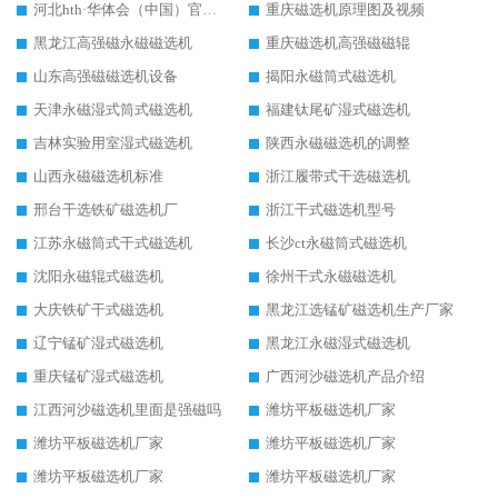
河北hth·华体会（中国）官方网站-hth.com 工作视频
重庆磁选机原理图及视频
黑龙江高强磁永磁磁选机
重庆磁选机高强磁磁辊
山东高强磁磁选机设备
揭阳永磁筒式磁选机
天津永磁湿式筒式磁选机
福建钛尾矿湿式磁选机
吉林实验用室湿式磁选机
陕西永磁磁选机的调整
山西永磁磁选机标准
浙江履带式干选磁选机
邢台干选铁矿磁选机厂
浙江干式磁选机型号
江苏永磁筒式干式磁选机
长沙ct永磁筒式磁选机
沈阳永磁辊式磁选机
徐州干式永磁磁选机
大庆铁矿干式磁选机
黑龙江选锰矿磁选机生产厂家
辽宁锰矿湿式磁选机
黑龙江永磁湿式磁选机
重庆锰矿湿式磁选机
广西河沙磁选机产品介绍
江西河沙磁选机里面是强磁吗
潍坊平板磁选机厂家
潍坊平板磁选机厂家
潍坊平板磁选机厂家
潍坊平板磁选机厂家
潍坊平板磁选机厂家