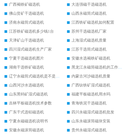
广西褐铁矿磁选机
大连强磁干选磁选机
佛山贫矿干选磁选机
山西永磁筒式磁选机
济南永磁筒式磁选机
江西铁矿磁选机如何配置
江苏铁矿磁选机多少钱1台
苏州干选磁选机厂家
天津矿山干选磁选机
上海湿式磁选机质量
四川湿式磁选机生产厂家
江苏干选筒式磁选机
宁夏干选磁选机图片
安徽水选褐铁矿磁选机
湖南干选铁矿磁选机
黑龙江永磁筒磁选机的工作原理
辽宁永磁筒式磁选机是不是强磁
内蒙古河沙磁选机质量
山西河沙水选磁选机
广西钛铁矿湿式磁选机
山东黑钨矿湿式磁选机
福建平板磁选机用水吗
吉林平板磁选机技术参数
青海铁泥干选磁选机
广东干式选铝磁选机
四川永磁湿式磁选机批发
宁夏永磁磁选机说明书
山东永磁滚筒磁块安装
安徽永磁滚筒磁选机
贵州永磁湿式磁选机