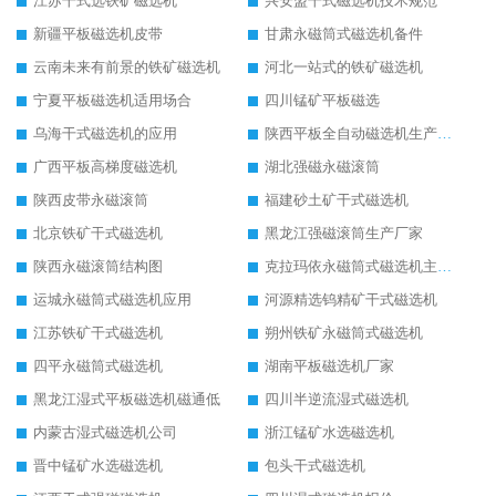
江苏干式选铁矿磁选机
兴安盟干式磁选机技术规范
新疆平板磁选机皮带
甘肃永磁筒式磁选机备件
云南未来有前景的铁矿磁选机
河北一站式的铁矿磁选机
宁夏平板磁选机适用场合
四川锰矿平板磁选
乌海干式磁选机的应用
陕西平板全自动磁选机生产厂家
广西平板高梯度磁选机
湖北强磁永磁滚筒
陕西皮带永磁滚筒
福建砂土矿干式磁选机
北京铁矿干式磁选机
黑龙江强磁滚筒生产厂家
陕西永磁滚筒结构图
克拉玛依永磁筒式磁选机主要技术参数
运城永磁筒式磁选机应用
河源精选钨精矿干式磁选机
江苏铁矿干式磁选机
朔州铁矿永磁筒式磁选机
四平永磁筒式磁选机
湖南平板磁选机厂家
黑龙江湿式平板磁选机磁通低
四川半逆流湿式磁选机
内蒙古湿式磁选机公司
浙江锰矿水选磁选机
晋中锰矿水选磁选机
包头干式磁选机