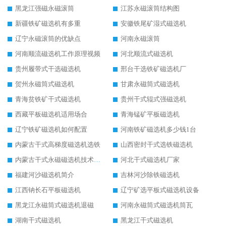
黑龙江强磁永磁滚筒
江苏永磁滚筒结构图
新疆铁矿磁选机有多重
安徽铁尾矿湿式磁选机
辽宁永磁滚筒的优缺点
河南永磁滚筒
河南顺流磁选机工作原理视频
河北顺流式磁选机
贵州履带式干选磁选机
邢台干选铁矿磁选机厂
贺州永磁筒式磁选机
甘肃永磁筒式磁选机
青海贫铁矿干式磁选机
贵州干式辊式强磁选机
西藏平板磁选机适用场合
青海锰矿平板磁选机
辽宁铁矿磁选机如何配置
河南铁矿磁选机多少钱1台
内蒙古干式高梯度磁选机选铁
山西密封干式选铁磁选机
内蒙古干式永磁磁选机技术要求
河北干式磁选机厂家
福建河沙磁选机简介
吉林河沙除铁磁选机
江西钠长石平板磁选机
辽宁矿选平板式磁选机设备
黑龙江永磁筒式磁选机退磁
河南永磁筒式磁选机筒瓦
湖南干式磁选机
黑龙江干式磁选机