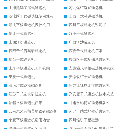
上海黑钨矿湿式磁选机
河北锰矿湿式磁选机
双滦区干式磁选机使用规程
山西干式强磁磁选机
湖北平板磁选机做什么用
四川平板磁选机说明书
湖北干式磁选机
汉中干式磁选机
山西河沙磁选机
广西河沙磁选机
揭阳干式石英砂磁选机
西安干式磁选机厂家
烟台干式磁选机
桥西区干式多磁系磁选机
山东平板磁选机工作视频
安徽湿式平板磁选机除铁效果怎么样
宁夏干式磁选机
安徽铁矿干式磁选机
海南湿式逆流磁选机
黑龙江钛尾矿湿式磁选机
江苏干式选铁矿磁选机
兴安盟干式磁选机技术规范
新疆平板磁选机皮带
甘肃永磁筒式磁选机备件
云南未来有前景的铁矿磁选机
河北一站式的铁矿磁选机
宁夏平板磁选机适用场合
四川锰矿平板磁选
乌海干式磁选机的应用
陕西平板全自动磁选机生产厂家