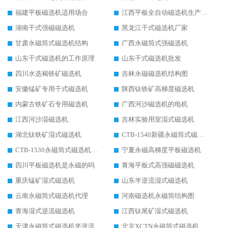
福建平板磁选机适用场合
江西平板全自动磁选机生产厂家
湖南干式强磁磁选机
黑龙江干式磁选机厂家
甘肃永磁筒式磁选机结构
广西永磁筒式强磁选机
山东干式磁选机的工作原理
山东干式磁选机批发
四川水选褐铁矿磁选机
吉林永磁磁选机结构图
安徽锰矿专用干式磁选机
陕西钛铁矿高梯度磁选机
内蒙古铁矿石专用磁选机
广西河沙磁选机的电机
江西河沙湿磁选机
吉林实验用室湿式磁选机
湖北钛铁矿湿式磁选机
CTB-1540新疆永磁筒式磁选机
CTB-1530永磁筒式磁选机代理商
宁夏永磁高梯度平板磁选机
四川平板磁选机是永磁的吗
青海平板式高强磁磁选机
重庆锰矿湿式磁选机
山东半逆流湿式磁选机
云南永磁筒式磁选机代理
河南磁选机永磁筒结构图
青海湿式逆流磁选机
江西钛尾矿湿式磁选机
天津永磁筒式磁选机半逆流
北京XCTN永磁筒式磁选机磁块位置