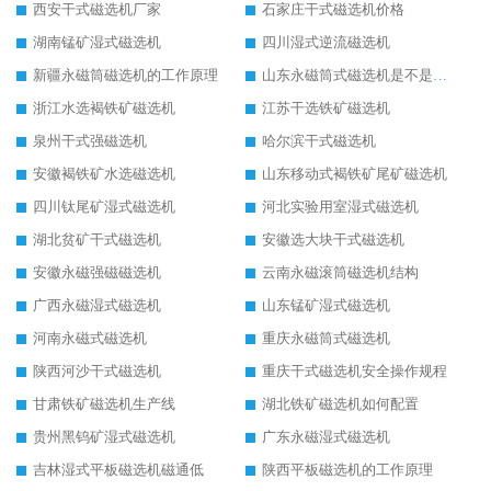
西安干式磁选机厂家
石家庄干式磁选机价格
湖南锰矿湿式磁选机
四川湿式逆流磁选机
新疆永磁筒磁选机的工作原理
山东永磁筒式磁选机是不是强磁
浙江水选褐铁矿磁选机
江苏干选铁矿磁选机
泉州干式强磁选机
哈尔滨干式磁选机
安徽褐铁矿水选磁选机
山东移动式褐铁矿尾矿磁选机
四川钛尾矿湿式磁选机
河北实验用室湿式磁选机
湖北贫矿干式磁选机
安徽选大块干式磁选机
安徽永磁强磁磁选机
云南永磁滚筒磁选机结构
广西永磁湿式磁选机
山东锰矿湿式磁选机
河南永磁式磁选机
重庆永磁筒式磁选机
陕西河沙干式磁选机
重庆干式磁选机安全操作规程
甘肃铁矿磁选机生产线
湖北铁矿磁选机如何配置
贵州黑钨矿湿式磁选机
广东永磁湿式磁选机
吉林湿式平板磁选机磁通低
陕西平板磁选机的工作原理