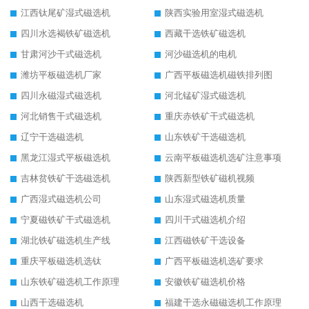
江西钛尾矿湿式磁选机
陕西实验用室湿式磁选机
四川水选褐铁矿磁选机
西藏干选铁矿磁选机
甘肃河沙干式磁选机
河沙磁选机的电机
潍坊平板磁选机厂家
广西平板磁选机磁铁排列图
四川永磁湿式磁选机
河北锰矿湿式磁选机
河北销售干式磁选机
重庆赤铁矿干式磁选机
辽宁干选磁选机
山东铁矿干选磁选机
黑龙江湿式平板磁选机
云南平板磁选机选矿注意事项
吉林贫铁矿干选磁选机
陕西新型铁矿磁机视频
广西湿式磁选机公司
山东湿式磁选机质量
宁夏磁铁矿干式磁选机
四川干式磁选机介绍
湖北铁矿磁选机生产线
江西磁铁矿干选设备
重庆平板磁选机选钛
广西平板磁选机选矿要求
山东铁矿磁选机工作原理
安徽铁矿磁选机价格
山西干选磁选机
福建干选永磁磁选机工作原理