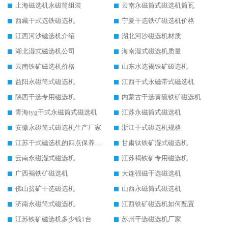
上海磁选机永磁筒组装
云南永磁筒式磁选机筒瓦
西藏干式选铁磁选机
宁夏干选铁矿磁选机价格
江西河沙磁选机介绍
湖北河沙磁选机材质
湖北湿式磁选机公司
海南湿式磁选机质量
云南铁矿磁选机价格
山东水选褐铁矿磁选机
益阳永磁筒式磁选机
江西干式永磁带式磁选机
陕西干选专用磁选机
内蒙古干选黄硫铁矿磁选机
青海tyg干式永磁筒式磁选机
江苏永磁筒式磁选机
安徽永磁筒式磁选机生产厂家
浙江干式磁选机规格
江苏干式磁选机的四点保养秘籍
甘肃钛铁矿湿式磁选机
云南永磁湿式磁选机
江苏褐铁矿专用磁选机
广西褐铁矿磁选机
大连强磁干选磁选机
佛山贫矿干选磁选机
山西永磁筒式磁选机
济南永磁筒式磁选机
江西铁矿磁选机如何配置
江苏铁矿磁选机多少钱1台
苏州干选磁选机厂家