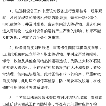
1、磁选机设备工作中应该对设备进行定期检修，经常观
察，及时发现诸如磁选机传动齿轮磨损、螺丝松动和错位、
电机故障等，并及时维修。磁选机内进入障碍物。磁选机内
进入障碍物，也会对设备的运转产生严重的影响，如果不能
及时发现，严重了甚至会引发事故。
2、轻者将筒皮划出痕迹，重者卡住圆筒或将筒皮划破，
出现此现象时应立即停车取出障碍物。平时应严禁将螺栓、
螺母、铁丝及其他金属物品掉进磁选机，为防止大块矿石随
矿浆进入磁选机，应在给矿处加筛板挡住大块和杂物，并经
常清理。筒内磁块脱落。此时圆筒有咔咔的响声，严重时把
筒皮划破，此时应立即停车检修，防止磁块再次脱落，在检
修时可用薄铜片将磁系兜住。
3、半逆流型槽底吹散水管口有时因结钙而堵塞，造成管
口处矿砂沉积或工作间隙堵塞，怀疑有此问题时应停车检