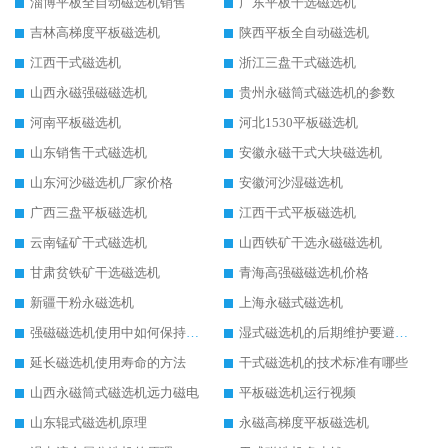
淄博平板全自动磁选机销售
广东平板干选磁选机
吉林高梯度平板磁选机
陕西平板全自动磁选机
江西干式磁选机
浙江三盘干式磁选机
山西永磁强磁磁选机
贵州永磁筒式磁选机的参数
河南平板磁选机
河北1530平板磁选机
山东销售干式磁选机
安徽永磁干式大块磁选机
山东河沙磁选机厂家价格
安徽河沙湿磁选机
广西三盘平板磁选机
江西干式平板磁选机
云南锰矿干式磁选机
山西铁矿干选永磁磁选机
甘肃贫铁矿干选磁选机
青海高强磁磁选机价格
新疆干粉永磁选机
上海永磁式磁选机
强磁磁选机使用中如何保持其顺畅运行
湿式磁选机的后期维护要避开哪些坑
延长磁选机使用寿命的方法
干式磁选机的技术标准有哪些
山西永磁筒式磁选机远力磁电
平板磁选机运行视频
山东辊式磁选机原理
永磁高梯度平板磁选机