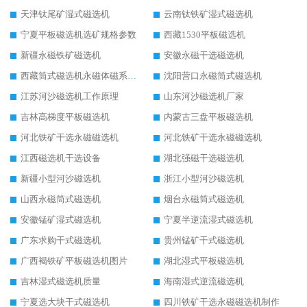
天津钛尾矿湿式磁选机
云南钛铁矿湿式磁选机
宁夏平板磁选机选矿规格参数
西藏1530平板磁选机
新疆永磁铁矿磁选机
安徽永磁干选磁选机
西藏筒式磁选机永磁体磁系设计
沈阳营口永磁筒式磁选机
江苏河沙磁选机工作原理
山东河沙磁选机厂家
吉林高梯度平板磁选机
内蒙古三盘平板磁选机
河北铁矿干选永磁磁选机
河北铁矿干选永磁磁选机
江西磁选机干选设备
湖北强磁干选磁选机
新疆小型河沙磁选机
浙江小型河沙磁选机
山西永磁筒式磁选机
烟台永磁筒式磁选机
安徽锰矿湿式磁选机
宁夏半逆流湿式磁选机
广东求购干式磁选机
贵州锰矿干式磁选机
广西褐铁矿平板磁选机图片
湖北湿式平板磁选机
吉林湿式磁选机质量
海南湿式逆流磁选机
宁夏选大块干式磁选机
四川铁矿干选永磁磁选机制作