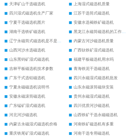
天津矿山干选磁选机
上海湿式磁选机质量
四川湿式磁选机生产厂家
江苏干选筒式磁选机
宁夏干选磁选机图片
安徽水选褐铁矿磁选机
湖南干选铁矿磁选机
黑龙江永磁筒磁选机的工作原理
辽宁永磁筒式磁选机是不是强磁
内蒙古河沙磁选机质量
山西河沙水选磁选机
广西钛铁矿湿式磁选机
山东黑钨矿湿式磁选机
福建平板磁选机用水吗
吉林平板磁选机技术参数
青海铁泥干选磁选机
广东干式选铝磁选机
四川永磁湿式磁选机批发
宁夏永磁磁选机说明书
山东永磁滚筒磁块安装
安徽永磁滚筒磁选机
贵州永磁湿式磁选机
广东锰矿湿式磁选机
四川优质河沙磁选机
河北河沙磁选机
山西铁矿干选永磁磁选机
内蒙古永磁湿式磁选机价格
河南铁矿磁选机有多重
重庆铁尾矿湿式磁选机
河南干选专用磁选机