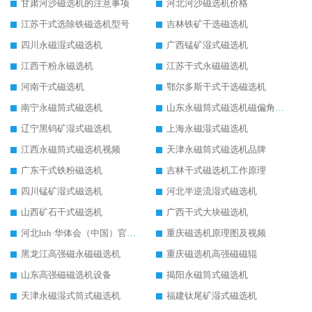
甘肃河沙磁选机的注意事项
河北河沙磁选机价格
江苏干式选除铁磁选机型号
吉林铁矿干选磁选机
四川永磁湿式磁选机
广西锰矿湿式磁选机
江西干粉永磁选机
江苏干式永磁磁选机
河南干式磁选机
鄂尔多斯干式干选磁选机
南宁永磁筒式磁选机
山东永磁筒式磁选机磁偏角怎么调整
辽宁黑钨矿湿式磁选机
上海永磁湿式磁选机
江西永磁筒式磁选机视频
天津永磁筒式磁选机品牌
广东干式铁粉磁选机
吉林干式磁选机工作原理
四川锰矿湿式磁选机
河北半逆流湿式磁选机
山西矿石干式磁选机
广西干式大块磁选机
河北hth·华体会（中国）官方网站-hth.com 工作视频
重庆磁选机原理图及视频
黑龙江高强磁永磁磁选机
重庆磁选机高强磁磁辊
山东高强磁磁选机设备
揭阳永磁筒式磁选机
天津永磁湿式筒式磁选机
福建钛尾矿湿式磁选机