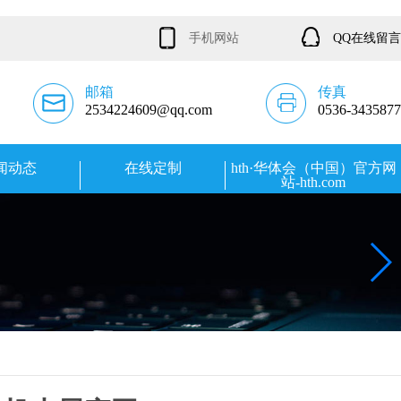
手机网站
QQ在线留言
邮箱
传真
2534224609@qq.com
0536-3435877
闻动态
在线定制
hth·华体会（中国）官方网
站-hth.com