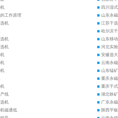
选机
四川湿式
机的工作原理
山东永磁
磁选机
江苏干选
机
哈尔滨干
磁选机
山东移动
磁选机
河北实验
选机
安徽选大
选机
云南永磁
选机
山东锰矿
机
重庆永磁
选机
重庆干式
生产线
湖北铁矿
磁选机
广东永磁
选机磁通低
陕西平板
筒组装
云南永磁