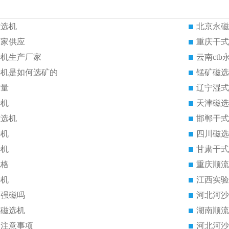
磁选机
北京永磁
厂家供应
重庆干式
选机生产厂家
云南ct
选机是如何选矿的
锰矿磁选
质量
辽宁湿式
选机
天津磁选
磁选机
邯郸干式
选机
四川磁选
选机
甘肃干式
规格
重庆顺流
选机
江西实验
是强磁吗
河北河沙
式磁选机
湖南顺流
的注意事项
河北河沙